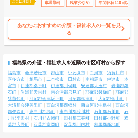
ここに注目！
格取得サポート
研修制度あり
車通勤可
産休･育休･介護休暇取得実績あり
残業少なめ
年間休日110日以上
です。常勤スタッフの比率が90パーセントを超えているため急な勤
務変更が発生しにくく、あらかじめ決められた訪問予定表に沿って
規則正しく働けます。入職後は現場スタッフによるお一人おひとり
に合わせた個別のOJT研修が実施されます。eラーニングも導入され
あなたにおすすめの介護・福祉求人の一覧を見
ており、多職種と連携しながら専門性を着実に深めていける環境が
る
用意されています。
★おすすめPOINT★
＜個別ＯＪＴとチーム連携で着実に成長！＞
・入職後はお一人おひとりの習熟度に合わせた個別のＯＪＴ研修を
福島県の介護・福祉求人を近隣の市区町村から探す
実施し、ｅラーニングを用いた学習の機会も提供されます
・施設内には看護師が24時間常駐しており、急変時の対応や専門的
福島市
会津若松市
郡山市
いわき市
白河市
須賀川市
な医療処置は看護師が担当するため負担が減ります
喜多方市
相馬市
二本松市
田村市
南相馬市
伊達市
本
・介護スタッフと看護スタッフの比率が1対1で相談しやすく、初任
宮市
伊達郡桑折町
伊達郡川俣町
安達郡大玉村
岩瀬郡鏡
者研修や実務者研修からでも着実に専門性を高められます
石町
岩瀬郡天栄村
南会津郡只見町
耶麻郡磐梯町
耶麻郡
＜残業月7時間以下で身体の負担を軽減！＞
猪苗代町
河沼郡会津坂下町
河沼郡柳津町
大沼郡金山町
・常勤で働くスタッフの比率が90パーセント以上と高く、急なシフ
大沼郡会津美里町
西白河郡西郷村
西白河郡中島村
西白河
ト変更や無理な長時間勤務が発生しにくい人員体制です
・訪問スケジュールに沿って施設内でのケアを行うため、月平均の
郡矢吹町
東白川郡塙町
東白川郡鮫川村
石川郡石川町
石
残業時間は5時間から7時間程度とかなり少なめに抑えられます
川郡平田村
石川郡古殿町
田村郡三春町
田村郡小野町
双
・夜勤明けの翌日は原則としてお休みとなるシフト編成が組まれて
葉郡広野町
双葉郡富岡町
双葉郡川内村
相馬郡新地町
おり、しっかりと休息を取りながら長期的な就業が可能です
＜評価制度でキャリアアップ＞