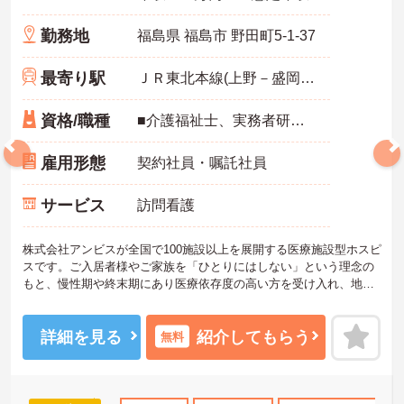
勤務地
福島県 福島市 野田町5-1-37
最寄り駅
ＪＲ東北本線(上野－盛岡)「福島(福島)駅」バス・車5分
資格/職種
■介護福祉士、実務者研修、初任者研修 いずれか ※特養、老健、病院、有老などの実務経験1年以上ある方 ※身体介護の経験年以上ある方、機械浴の使用の経験のある方歓迎
雇用形態
契約社員・嘱託社員
サービス
訪問看護
株式会社アンビスが全国で100施設以上を展開する医療施設型ホスピ
スです。ご入居者様やご家族を「ひとりにはしない」という理念の
もと、慢性期や終末期にあり医療依存度の高い方を受け入れ、地域
医療を支える社会的意義の高い事業を推進しています。現場には看
護師が24時間常駐しています。急変時の対応や医療行為は看護師が
担当するため、初任者研修や実務者研修の方も食事介助や入浴介助
詳細を見る
紹介してもらう
無料
などの生活を支えるケアに専念できる環境です。多職種で情報を共
有し、一人で判断を抱え込まないチーム連携の体制がしっかりと整
っています。働き方の面では、夜勤明けの翌日が原則として公休と
なるほか、月平均の残業時間も5時間から7時間程度とかなり少なめ