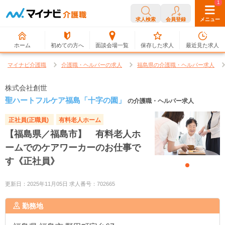
0
1
求人検索
会員登録
メニュー
ホーム
初めての方へ
面談会場一覧
保存した求人
最近見た求人
マイナビ介護職
介護職・ヘルパーの求人
福島県の介護職・ヘルパー求人
株式会社創世
聖ハートフルケア福島「十字の園」
の介護職・ヘルパー求人
正社員(正職員)
有料老人ホーム
【福島県／福島市】 有料老人ホ
ームでのケアワーカーのお仕事で
す《正社員》
更新日：2025年11月05日 求人番号：702665
勤務地