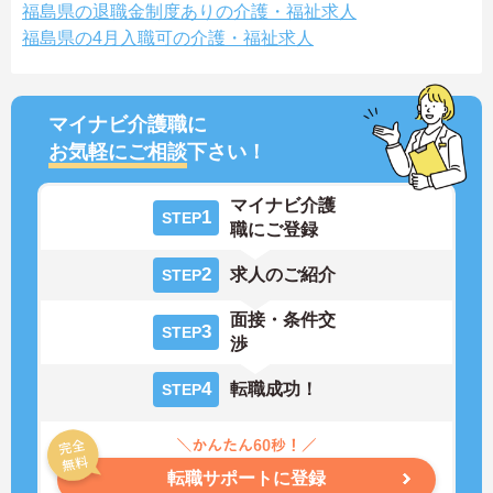
福島県の退職金制度ありの介護・福祉求人
福島県の4月入職可の介護・福祉求人
マイナビ介護職に
お気軽にご相談
下さい！
マイナビ介護
1
STEP
職にご登録
2
求人のご紹介
STEP
面接・条件交
3
STEP
渉
4
転職成功！
STEP
転職サポートに登録