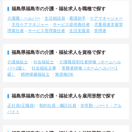
・介護福祉士や初任者研修などの資格や実務経験、夜勤回数がしっ
かりと給与に反映されるためモチベーションを維持できます
福島県福島市の介護・福祉求人を職種で探す
・年次を問わずリーダーや主任などのマネジメント職へ昇格する事
介護職・ヘルパー
生活相談員
看護助手
ケアマネージャー
例も多数あり、腰を据えて長期的なキャリア形成が可能です
主任ケアマネジャー
サービス提供責任者
児童発達支援管
理責任者
サービス管理責任者
生活支援員
管理者
福島県福島市の介護・福祉求人を資格で探す
介護福祉士
社会福祉士
介護職員初任者研修（ホームヘル
パー2級）
社会福祉主事
実務者研修（ホームヘルパー1
級）
精神保健福祉士
無資格OK
福島県福島市の介護・福祉求人を雇用形態で探す
正社員(正職員)
契約社員・嘱託社員
非常勤・パート・アル
バイト