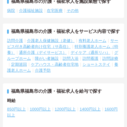
福島県福島市の介護・福祉求人を施設業態で探す
病院
介護福祉施設
在宅医療
その他
福島県福島市の介護・福祉求人をサービス内容で探す
訪問介護
介護老人保健施設（老健）
有料老人ホーム
サー
ビス付き高齢者向け住宅（サ高住）
特別養護老人ホーム（特
養）
通所介護（デイサービス）
デイケア（通所リハ）
グ
ループホーム
障がい者施設
訪問入浴
訪問看護
訪問診療
定期巡回
ケアハウス・高齢者住宅地
ショートステイ
養
護老人ホーム
介護予防
福島県福島市の介護・福祉求人を給与で探す
時給
850円以上
1000円以上
1200円以上
1400円以上
1600円
以上