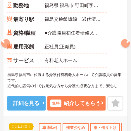
勤務地
福島県 福島市 野田町字台６７
最寄り駅
福島交通飯坂線「岩代清水駅」徒歩21分
資格/職種
■介護職員初任者研修又はホームヘルパー2級以上の資格をお持ちの方 ※普通自動車運転免許必須（AT可）
雇用形態
正社員(正職員)
サービス
有料老人ホーム
福島県福島市に位置する介護付有料老人ホームにて介護職員の募集
です。
近代的な設備の中でお元気な方から介護の必要な方まで、安心した
老後を過ごしていただくための施設です。
ご興味のある方には、面接対策ポイントなど、さらに詳細をお話し
いたしますので、お気軽にご相談ください。
詳細を見る
紹介してもらう
無料
ここに注目！
無資格OK
日勤のみ
車通勤可
年間休日110日以上
残業少なめ
寮・借り上げ
研修制度あり
住