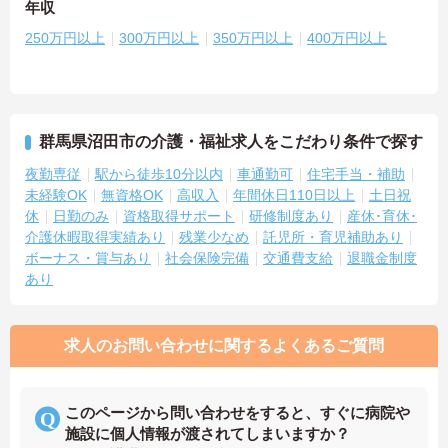
年収
250万円以上
300万円以上
350万円以上
400万円以上
群馬県沼田市の介護・福祉求人をこだわり条件で探す
夜勤専従
駅から徒歩10分以内
車通勤可
住宅手当・補助
未経験OK
無資格OK
高収入
年間休日110日以上
土日祝
休
日勤のみ
資格取得サポート
研修制度あり
産休･育休･
介護休暇取得実績あり
残業少なめ
託児所・育児補助あり
ボーナス・賞与あり
社会保険完備
交通費支給
退職金制度
あり
求人のお問い合わせに関するよくあるご質問
このページから問い合わせをすると、すぐに病院や
施設に個人情報が渡されてしまいますか？