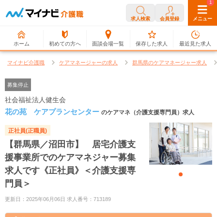
0
1
求人検索
会員登録
メニュー
ホーム
初めての方へ
面談会場一覧
保存した求人
最近見た求人
マイナビ介護職
ケアマネージャーの求人
群馬県のケアマネージャー求人
募集停止
社会福祉法人健生会
花の苑 ケアプランセンター
のケアマネ（介護支援専門員）求人
正社員(正職員)
【群馬県／沼田市】 居宅介護支
援事業所でのケアマネジャー募集
求人です《正社員》＜介護支援専
門員＞
更新日：2025年06月06日 求人番号：713189