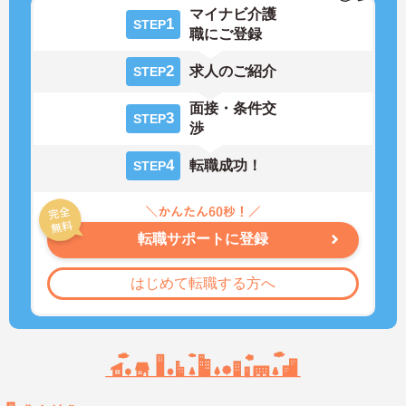
マイナビ介護
1
STEP
職にご登録
2
求人のご紹介
STEP
面接・条件交
3
STEP
渉
4
転職成功！
STEP
転職サポートに登録
はじめて転職する方へ