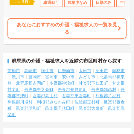
ここに注目！
休日110日以上
産休･育休･介護休暇取得実績あり
車通勤可
残業少なめ
日勤のみ
社会保険完備
年間休日
あなたにおすすめの介護・福祉求人の一覧を見
る
群馬県の介護・福祉求人を近隣の市区町村から探す
前橋市
高崎市
桐生市
伊勢崎市
太田市
沼田市
館林市
渋川市
藤岡市
富岡市
安中市
みどり市
北群馬郡榛東
村
北群馬郡吉岡町
多野郡神流町
甘楽郡下仁田町
甘楽郡
甘楽町
吾妻郡中之条町
吾妻郡長野原町
吾妻郡嬬恋村
吾
妻郡草津町
吾妻郡高山村
吾妻郡東吾妻町
利根郡片品村
利根郡川場村
利根郡みなかみ町
佐波郡玉村町
邑楽郡板倉
町
邑楽郡明和町
邑楽郡千代田町
邑楽郡大泉町
邑楽郡邑
楽町