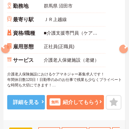
勤務地
群馬県 沼田市
最寄り駅
ＪＲ上越線
資格/職種
■介護支援専門員（ケアマネジャー）資格 ■介護業務経験（介護施設でのケアマネジャー業務経験あれば尚可）
雇用形態
正社員(正職員)
サービス
介護老人保健施設（老健）
介護老人保険施設におけるケアマネジャー募集求人です！
年間休日数120日！日勤帯のみのお仕事で残業も少なくプライベート
な時間も大切にできます！
ご興味ある方には、面接のポイントなど、さらに詳細をお話致しま
すのでお気軽にご相談ください。
詳細を見る
紹介してもらう
無料