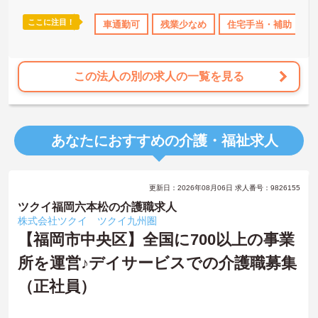
ここに注目！
K
残業少なめ
住宅手当・補助
車通勤可
残業少なめ
日勤のみ
住宅手当・補助
資格取得サポート
この法人の別の求人の一覧を見る
あなたにおすすめの介護・福祉求人
更新日：2026年08月06日 求人番号：9826155
ツクイ福岡六本松の介護職求人
株式会社ツクイ ツクイ九州圏
【福岡市中央区】全国に700以上の事業
所を運営♪デイサービスでの介護職募集
（正社員）