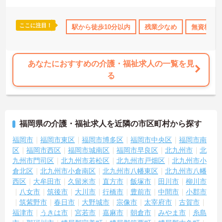
ここに注目！
保険完備
駅から徒歩10分以内
残業少なめ
無資格OK
あなたにおすすめの介護・福祉求人の一覧を見
る
福岡県の介護・福祉求人を近隣の市区町村から探す
福岡市
福岡市東区
福岡市博多区
福岡市中央区
福岡市南
区
福岡市西区
福岡市城南区
福岡市早良区
北九州市
北
九州市門司区
北九州市若松区
北九州市戸畑区
北九州市小
倉北区
北九州市小倉南区
北九州市八幡東区
北九州市八幡
西区
大牟田市
久留米市
直方市
飯塚市
田川市
柳川市
八女市
筑後市
大川市
行橋市
豊前市
中間市
小郡市
筑紫野市
春日市
大野城市
宗像市
太宰府市
古賀市
福津市
うきは市
宮若市
嘉麻市
朝倉市
みやま市
糸島