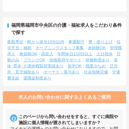
福岡県福岡市中央区の介護・福祉求人をこだわり条件
で探す
夜勤専従
駅から徒歩10分以内
車通勤可
寮・借り上げ
住
宅手当・補助
オープニングスタッフ募集
未経験OK
管理職
求人
無資格OK
高収入
年間休日110日以上
土日祝休
日
勤のみ
ブランクOK
資格取得サポート
研修制度あり
産
休･育休･介護休暇取得実績あり
新卒OK
残業少なめ
託児
所・育児補助あり
ボーナス・賞与あり
社会保険完備
交通
費支給
退職金制度あり
求人のお問い合わせに関するよくあるご質問
このページから問い合わせをすると、すぐに病院や
施設に個人情報が渡されてしまいますか？
マイナビ介護職へのお問い合わせになりますので、お問