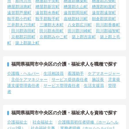
市
那珂川市
糟屋郡宇美町
糟屋郡篠栗町
糟屋郡志免町
糟屋郡須惠町
糟屋郡新宮町
糟屋郡久山町
糟屋郡粕屋町
遠賀郡芦屋町
遠賀郡水巻町
遠賀郡岡垣町
遠賀郡遠賀町
鞍手郡小竹町
鞍手郡鞍手町
嘉穂郡桂川町
朝倉郡筑前町
三井郡大刀洗町
三潴郡大木町
八女郡広川町
田川郡香春町
田川郡添田町
田川郡糸田町
田川郡川崎町
田川郡福智町
京都郡苅田町
京都郡みやこ町
築上郡吉富町
築上郡上毛
町
築上郡築上町
福岡県福岡市中央区の介護・福祉求人を職種で探す
介護職・ヘルパー
生活相談員
看護助手
ケアマネージャー
主任ケアマネジャー
サービス提供責任者
施設長
児童発
達支援管理責任者
サービス管理責任者
生活支援員
管理
者
福岡県福岡市中央区の介護・福祉求人を資格で探す
介護福祉士
社会福祉士
介護職員初任者研修（ホームヘル
パー2級）
社会福祉主事
実務者研修（ホームヘルパー1