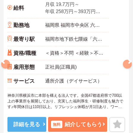
月収 19.7万円～
給料
年収 258万円～393万円程度
勤務地
福岡県 福岡市中央区 六本松4-5-24
最寄り駅
福岡市地下鉄七隈線「六本松駅」徒歩5分
資格/職種
＜資格＞不問 ＜経験＞不問 ※無資格者:入社半年以内に会社負担で認知症介護基礎研修受講
雇用形態
正社員(正職員)
サービス
通所介護（デイサービス）
神奈川県横浜市に本部を構える法人です。全国47都道府県で700以
上の事業所を展開しており、充実した福利厚生・研修制度も魅力で
す♪年間休日は110日以上、リフレッシュ休暇が月1日あり、ワーク
ライフバランスを重視される方にもおすすめです。ご興味のある方
には、面接対策ポイントなど、さらに詳細をお話しいたしますので
お気軽にご相談ください！
詳細を見る
紹介してもらう
無料