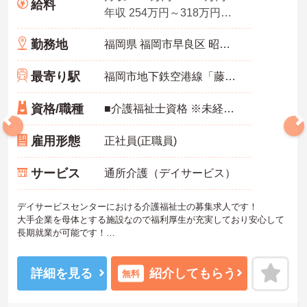
給料
年収 254万円～318万円程度 賞与2.0ヵ月の場合
勤務地
福岡県 福岡市早良区 昭代3丁目7番40号
最寄り駅
福岡市地下鉄空港線「藤崎(福岡)駅」徒歩12分
資格/職種
■介護福祉士資格 ※未経験者応相談 ■普通自動車運転免許（AT限定可）
雇用形態
正社員(正職員)
サービス
通所介護（デイサービス）
デイサービスセンターにおける介護福祉士の募集求人です！
大手企業を母体とする施設なので福利厚生が充実しており安心して
長期就業が可能です！
ご興味ある方には、面接のポイントなど、さらに詳細をお話致しま
すのでお気軽にご相談ください。
詳細を見る
紹介してもらう
無料