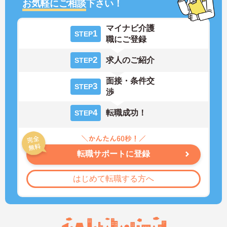
お気軽にご相談
下さい！
マイナビ介護
1
STEP
職にご登録
2
求人のご紹介
STEP
面接・条件交
3
STEP
渉
4
転職成功！
STEP
転職サポートに登録
はじめて転職する方へ