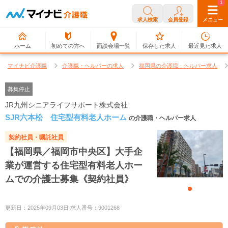
0
1
求人検索
会員登録
メニュー
ホーム
初めての方へ
面談会場一覧
保存した求人
最近見た求人
マイナビ介護職
介護職・ヘルパーの求人
福岡県の介護職・ヘルパー求人
募集停止
JR九州シニアライフサポート株式会社
SJR六本松 住宅型有料老人ホーム
の介護職・ヘルパー求人
契約社員・嘱託社員
【福岡県／福岡市中央区】大手企
業が運営する住宅型有料老人ホー
ムでの介護士募集《契約社員》
更新日：2025年09月03日 求人番号：9001268