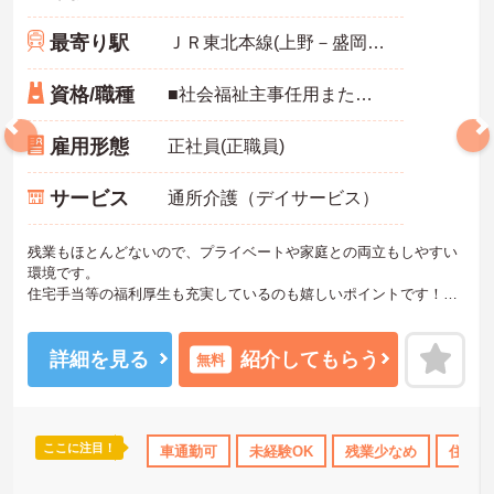
最寄り駅
ＪＲ東北本線(上野－盛岡)「南福島駅」バス・車6分
資格/職種
■社会福祉主事任用または介護支援専門員のいずれかがあれば尚可 ■普通自動車運転免許（AT車限定可） ■実務経験5年以上の介護福祉士有資格者も応募可 ※未経験相談可、経験があれば尚可
雇用形態
正社員(正職員)
サービス
通所介護（デイサービス）
残業もほとんどないので、プライベートや家庭との両立もしやすい
環境です。
住宅手当等の福利厚生も充実しているのも嬉しいポイントです！
ご興味ある方には、面接対策ポイントなど、さらに詳細をお話しい
たしますのでお気軽にご相談ください！
詳細を見る
紹介してもらう
無料
ここに注目！
休日110日以上
産休･育休･介護休暇取得実績あり
車通勤可
未経験OK
残業少なめ
ボーナス・賞与あ
住宅手