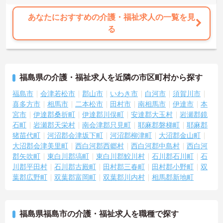
あなたにおすすめの介護・福祉求人の一覧を見
る
福島県の介護・福祉求人を近隣の市区町村から探す
福島市
会津若松市
郡山市
いわき市
白河市
須賀川市
喜多方市
相馬市
二本松市
田村市
南相馬市
伊達市
本
宮市
伊達郡桑折町
伊達郡川俣町
安達郡大玉村
岩瀬郡鏡
石町
岩瀬郡天栄村
南会津郡只見町
耶麻郡磐梯町
耶麻郡
猪苗代町
河沼郡会津坂下町
河沼郡柳津町
大沼郡金山町
大沼郡会津美里町
西白河郡西郷村
西白河郡中島村
西白河
郡矢吹町
東白川郡塙町
東白川郡鮫川村
石川郡石川町
石
川郡平田村
石川郡古殿町
田村郡三春町
田村郡小野町
双
葉郡広野町
双葉郡富岡町
双葉郡川内村
相馬郡新地町
福島県福島市の介護・福祉求人を職種で探す