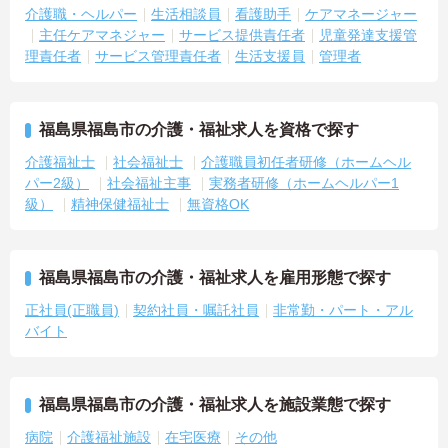
介護職・ヘルパー
生活相談員
看護助手
ケアマネージャー
主任ケアマネジャー
サービス提供責任者
児童発達支援管
理責任者
サービス管理責任者
生活支援員
管理者
福島県福島市の介護・福祉求人を資格で探す
介護福祉士
社会福祉士
介護職員初任者研修（ホームヘル
パー2級）
社会福祉主事
実務者研修（ホームヘルパー1
級）
精神保健福祉士
無資格OK
福島県福島市の介護・福祉求人を雇用形態で探す
正社員(正職員)
契約社員・嘱託社員
非常勤・パート・アル
バイト
福島県福島市の介護・福祉求人を施設業態で探す
病院
介護福祉施設
在宅医療
その他