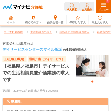
0
1
求人検索
会員登録
メニュー
ホーム
初めての方へ
面談会場一覧
保存した求人
最近見た求人
マイナビ介護職
生活相談員の求人
福島県の生活相談員求人
福島市の生
有限会社山形屋商店
デイサービスセンタースマイル飯坂
の生活相談員求人
正社員(正職員)
通所介護（デイサービス）
【福島県／福島市】デイサービス
での生活相談員兼介護業務の求人
です
更新日：2024年12月16日 求人番号：9009756
勤務地