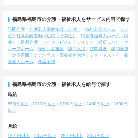
福島県福島市の介護・福祉求人をサービス内容で探す
訪問介護
介護老人保健施設（老健）
有料老人ホーム
サー
ビス付き高齢者向け住宅（サ高住）
特別養護老人ホーム（特
養）
通所介護（デイサービス）
デイケア（通所リハ）
グ
ループホーム
障がい者施設
訪問入浴
訪問看護
訪問診療
定期巡回
ケアハウス・高齢者住宅地
ショートステイ
養
護老人ホーム
介護予防
福島県福島市の介護・福祉求人を給与で探す
時給
850円以上
1000円以上
1200円以上
1400円以上
1600円
以上
月給
15万円以上
20万円以上
25万円以上
30万円以上