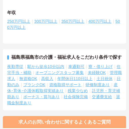
年収
250万円以上
300万円以上
350万円以上
400万円以上
50
0万円以上
福島県福島市の介護・福祉求人をこだわり条件で探す
夜勤専従
駅から徒歩10分以内
車通勤可
寮・借り上げ
住
宅手当・補助
オープニングスタッフ募集
未経験OK
管理職
求人
無資格OK
高収入
年間休日110日以上
土日祝休
日
勤のみ
ブランクOK
資格取得サポート
研修制度あり
産
休･育休･介護休暇取得実績あり
残業少なめ
託児所・育児補
助あり
ボーナス・賞与あり
社会保険完備
交通費支給
退
職金制度あり
求人のお問い合わせに関するよくあるご質問