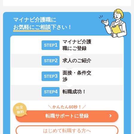
マイナビ介護職に
お気軽にご相談
下さい！
マイナビ介護
1
STEP
職にご登録
2
求人のご紹介
STEP
面接・条件交
3
STEP
渉
4
転職成功！
STEP
転職サポートに登録
はじめて転職する方へ