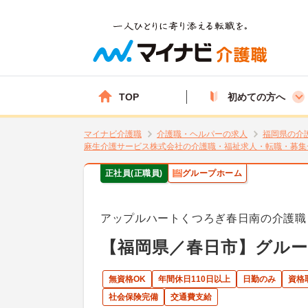
TOP
初めての方へ
マイナビ介護職
介護職・ヘルパーの求人
福岡県の介
麻生介護サービス株式会社の介護職・福祉求人・転職・募集
正社員(正職員)
グループホーム
アップルハートくつろぎ春日南の介護職
【福岡県／春日市】グル
無資格OK
年間休日110日以上
日勤のみ
資格
社会保険完備
交通費支給