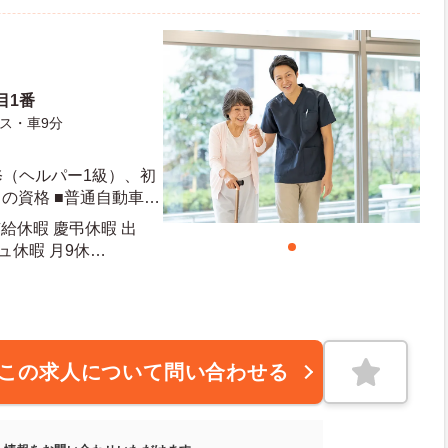
目1番
ス・車9分
修（ヘルパー1級）、初
の資格 ■普通自動車運
給休暇 慶弔休暇 出
ュ休暇 月9休
この求人について問い合わせる