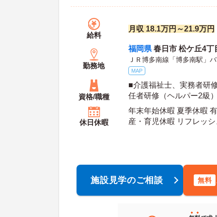
月収 18.1万円～21.9万円
給料
福岡県
春日市 松ケ丘4丁
ＪＲ博多南線「博多南駅」バ
勤務地
MAP
■介護福祉士、実務者研
任者研修（ヘルパー2級）
資格/職種
転免許必須（AT限定可）
年末年始休暇 夏季休暇 有
産・育児休暇 リフレッシ
休日休暇
年間休日日数：110日 初年度有給日数：10日 最
大有給日数：20日
施設見学のご相談
無料