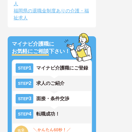
人
福岡県の退職金制度ありの介護・福
祉求人
マイナビ介護職に
お気軽にご相談
下さい！
1
マイナビ介護職にご登録
STEP
2
求人のご紹介
STEP
3
面接・条件交渉
STEP
4
転職成功！
STEP