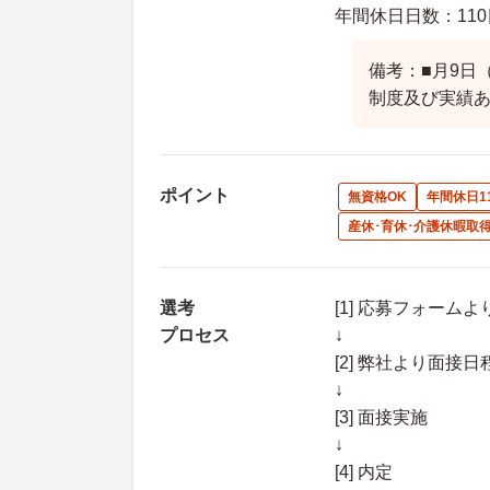
年間休日日数：110
備考：■月9日
制度及び実績
ポイント
無資格OK
年間休日1
産休･育休･介護休暇取
選考
[1] 応募フォーム
プロセス
↓
[2] 弊社より面
↓
[3] 面接実施
↓
[4] 内定