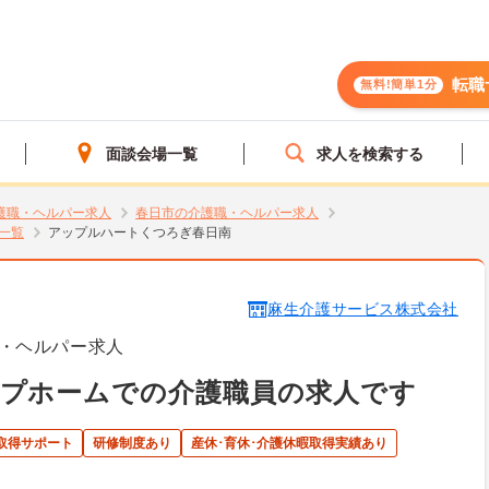
転職
無料!簡単1分
面談会場一覧
求人を検索する
護職・ヘルパー求人
春日市の介護職・ヘルパー求人
一覧
アップルハートくつろぎ春日南
麻生介護サービス株式会社
・ヘルパー求人
ープホームでの介護職員の求人です
取得サポート
研修制度あり
産休･育休･介護休暇取得実績あり