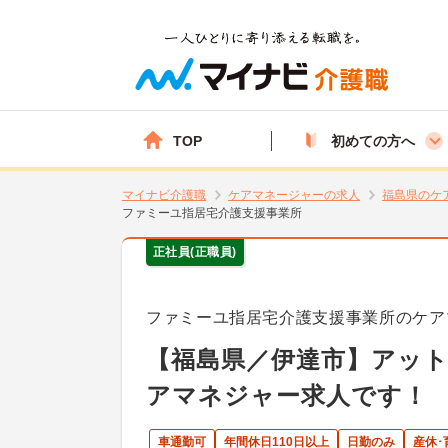
TOP
初めての方へ
マイナビ介護職
ケアマネージャーの求人
福島県のケ
ファミーユ指居宅介護支援事業所
正社員(正職員)
ファミーユ指居宅介護支援事業所のケア
【福島県／伊達市】アッ
アマネジャー求人です！
車通勤可
年間休日110日以上
日勤のみ
産休･