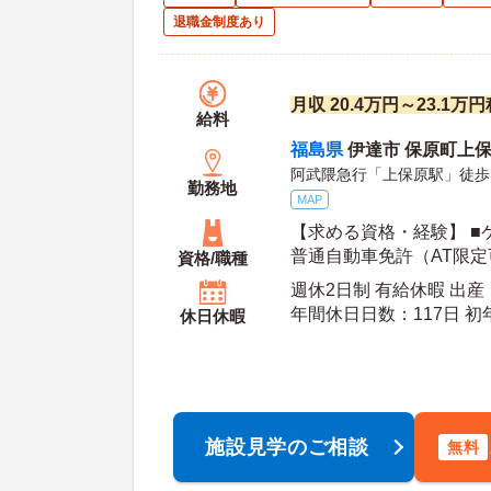
退職金制度あり
月収 20.4万円～23.1万
給料
福島県
伊達市 保原町上
阿武隈急行「上保原駅」徒歩
勤務地
MAP
【求める資格・経験】 ■
普通自動車免許（AT限定
資格/職種
ネジャーとしての経験が
週休2日制 有給休暇 出
年間休日日数：117日 初年度有給日数：10日 最
休日休暇
大有給日数：20日
施設見学のご相談
無料