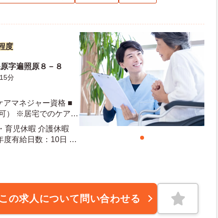
円程度
保原字遍照原８－８
15分
ケアマネジャー資格 ■
可） ※居宅でのケアマ
あれば尚可
産・育児休暇 介護休暇
この求人について問い合わせる