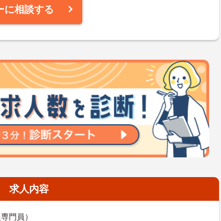
ーに相談する
求人内容
援専門員）