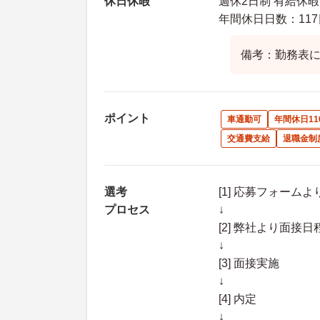
休日休暇
週休2日制 有給休暇
年間休日日数：117
備考：勤務表に
ポイント
車通勤可
年間休日11
交通費支給
退職金制
選考
[1] 応募フォーム
プロセス
↓
[2] 弊社より面
↓
[3] 面接実施
↓
[4] 内定
↓