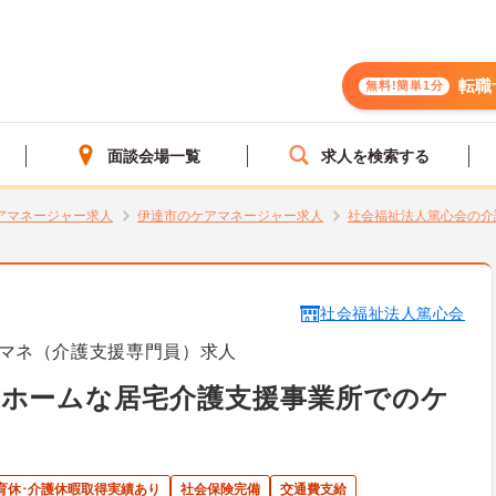
転職
無料!簡単1分
面談会場一覧
求人を検索する
アマネージャー求人
伊達市のケアマネージャー求人
社会福祉法人篤心会の介
社会福祉法人篤心会
マネ（介護支援専門員）求人
トホームな居宅介護支援事業所でのケ
育休･介護休暇取得実績あり
社会保険完備
交通費支給