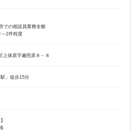
所での相談員業務全般
～2件程度
町上保原字遍照原８－８
駅」徒歩15分
験】
格