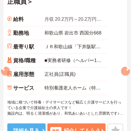
正職員＞
給料
月収 20.2万円～20.2万円程度 諸手当込み
勤務地
和歌山県 岩出市 西国分668
最寄り駅
ＪＲ和歌山線「下井阪駅」徒歩19分
資格/職種
■実務者研修（ヘルパー1級）以上
雇用形態
正社員(正職員)
サービス
特別養護老人ホーム（特養）
地域に根づいて特養・デイサービスなど幅広く介護サービスを行っ
ている企業で介護福祉士の求人です！
施設内は、明るく清潔感があり、和気あいあいとした雰囲気です♪
利用者様の生活に変化がつくよう、誕生会やお花見など、四季折々
の楽しいイベントがたくさん☆
残業はほとんどないのでプライベートや家庭との両立もしやすい環
詳細を見る
紹介してもらう
無料