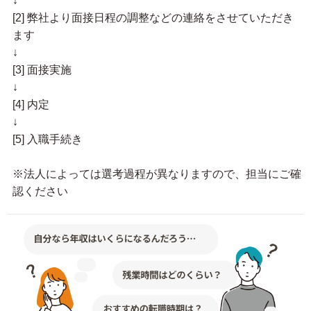
↓
[2] 弊社より面接日程の調整などの連絡をさせていただき
ます
↓
[3] 面接実施
↓
[4] 内定
↓
[5] 入職手続き
※法人によっては選考過程が異なりますので、担当にご確
認ください