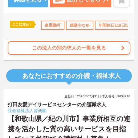
境です！
経験は問いません！未経験の方でも丁寧に教えてくれるので、安心
して就業していただけます！
ご興味がある方は是非一度マイナビまでお問合せ下さい！
ここに注目！
暇取得実績あり
社会保険完備
車通勤可
交通費支給
残業少なめ
年間休日110日以上
この法人の別の求人の一覧を見る
あなたにおすすめの介護・福祉求人
更新日：2026年07月31日 求人番号：9034718
打田友愛デイサービスセンターの介護職求人
社会福祉法人皆楽園
【和歌山県／紀の川市】事業所相互の連
携を活かした質の高いサービスを目指