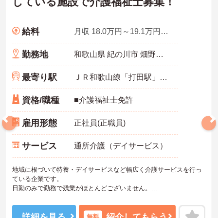
している施設で介護福祉士募集！
給料
月収 18.0万円～19.1万円程度（諸手当込）
勤務地
和歌山県 紀の川市 畑野上２７２
最寄り駅
ＪＲ和歌山線「打田駅」徒歩20分
資格/職種
■介護福祉士免許
雇用形態
正社員(正職員)
サービス
通所介護（デイサービス）
地域に根づいて特養・デイサービスなど幅広く介護サービスを行っ
ている企業です。
日勤のみで勤務で残業がほとんどございません。
興味をお持ちの方はお気軽にお問い合わせ下さい！
詳細を見る
紹介してもらう
無料