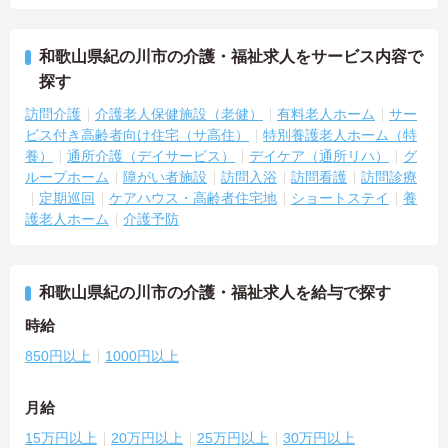
和歌山県紀の川市の介護・福祉求人をサービス内容で
探す
訪問介護
介護老人保健施設（老健）
有料老人ホーム
サー
ビス付き高齢者向け住宅（サ高住）
特別養護老人ホーム（特
養）
通所介護（デイサービス）
デイケア（通所リハ）
グ
ループホーム
障がい者施設
訪問入浴
訪問看護
訪問診療
定期巡回
ケアハウス・高齢者住宅地
ショートステイ
養
護老人ホーム
介護予防
和歌山県紀の川市の介護・福祉求人を給与で探す
時給
850円以上
1000円以上
月給
15万円以上
20万円以上
25万円以上
30万円以上