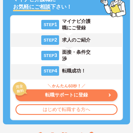
お気軽にご相談
下さい！
マイナビ介護
1
STEP
職にご登録
2
求人のご紹介
STEP
面接・条件交
3
STEP
渉
4
転職成功！
STEP
転職サポートに登録
はじめて転職する方へ