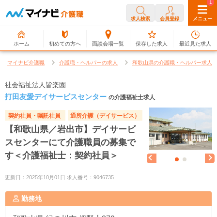
0
1
求人検索
会員登録
メニュー
ホーム
初めての方へ
面談会場一覧
保存した求人
最近見た求人
マイナビ介護職
介護職・ヘルパーの求人
和歌山県の介護職・ヘルパー求人
社会福祉法人皆楽園
打田友愛デイサービスセンター
の介護福祉士求人
契約社員・嘱託社員
通所介護（デイサービス）
【和歌山県／岩出市】デイサービ
スセンターにて介護職員の募集で
す＜介護福祉士：契約社員＞
更新日：2025年10月01日 求人番号：9046735
勤務地