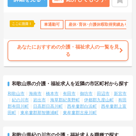
ここに注目！
社会保険完備
交通費支給
車通勤可
産休･育休･介護休暇取得実績あり
あなたにおすすめの介護・福祉求人の一覧を見
る
和歌山県の介護・福祉求人を近隣の市区町村から探す
和歌山市
海南市
橋本市
有田市
御坊市
田辺市
新宮市
紀の川市
岩出市
海草郡紀美野町
伊都郡九度山町
有田
郡有田川町
日高郡日高川町
西牟婁郡白浜町
西牟婁郡上富
田町
東牟婁郡那智勝浦町
東牟婁郡古座川町
和歌山県紀の川市の介護・福祉求人を職種で探す