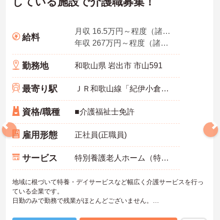
している施設で介護職募集！
月収 16.5万円～程度（諸手当込）
給料
年収 267万円～程度（諸手当込）
勤務地
和歌山県 岩出市 市山591
最寄り駅
ＪＲ和歌山線「紀伊小倉駅」バス・車20分
資格/職種
■介護福祉士免許
雇用形態
正社員(正職員)
サービス
特別養護老人ホーム（特養）
地域に根づいて特養・デイサービスなど幅広く介護サービスを行っ
ている企業です。
日勤のみで勤務で残業がほとんどございません。
興味をお持ちの方はお気軽にお問い合わせ下さい！