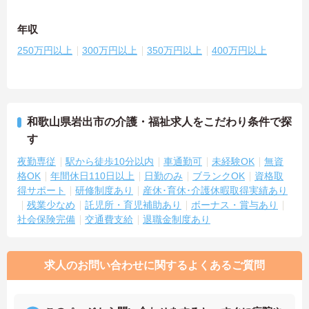
年収
250万円以上
300万円以上
350万円以上
400万円以上
和歌山県岩出市の介護・福祉求人をこだわり条件で探
す
夜勤専従
駅から徒歩10分以内
車通勤可
未経験OK
無資
格OK
年間休日110日以上
日勤のみ
ブランクOK
資格取
得サポート
研修制度あり
産休･育休･介護休暇取得実績あり
残業少なめ
託児所・育児補助あり
ボーナス・賞与あり
社会保険完備
交通費支給
退職金制度あり
求人のお問い合わせに関するよくあるご質問