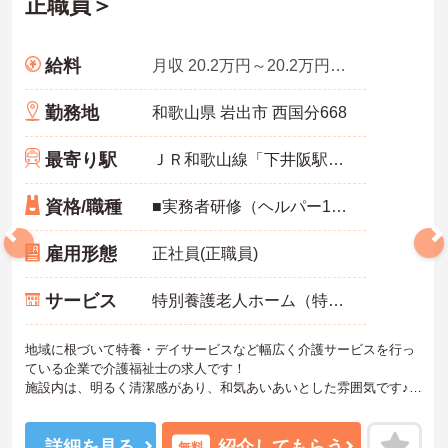
正職員＞
給料
月収 20.2万円～20.2万円程度 諸手当込み
勤務地
和歌山県 岩出市 西国分668
最寄り駅
ＪＲ和歌山線「下井阪駅」徒歩19分
資格/職種
■実務者研修（ヘルパー1級）以上
雇用形態
正社員(正職員)
サービス
特別養護老人ホーム（特養）
地域に根づいて特養・デイサービスなど幅広く介護サービスを行っ
ている企業で介護福祉士の求人です！
施設内は、明るく清潔感があり、和気あいあいとした雰囲気です♪
利用者様の生活に変化がつくよう、誕生会やお花見など、四季折々
の楽しいイベントがたくさん☆
残業はほとんどないのでプライベートや家庭との両立もしやすい環
詳細を見る
紹介してもらう
無料