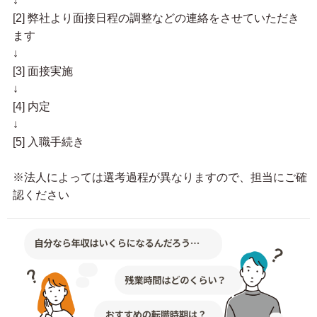
↓
[2] 弊社より面接日程の調整などの連絡をさせていただき
ます
↓
[3] 面接実施
↓
[4] 内定
↓
[5] 入職手続き
※法人によっては選考過程が異なりますので、担当にご確
認ください