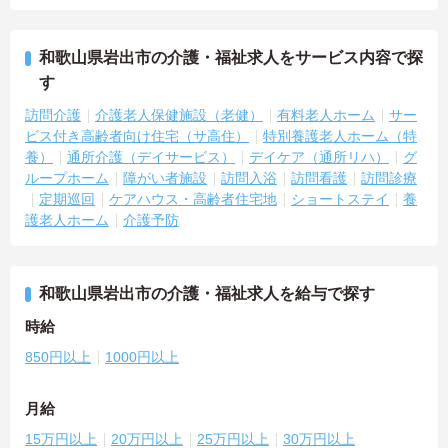
和歌山県岩出市の介護・福祉求人をサービス内容で探
す
訪問介護
介護老人保健施設（老健）
有料老人ホーム
サー
ビス付き高齢者向け住宅（サ高住）
特別養護老人ホーム（特
養）
通所介護（デイサービス）
デイケア（通所リハ）
グ
ループホーム
障がい者施設
訪問入浴
訪問看護
訪問診療
定期巡回
ケアハウス・高齢者住宅地
ショートステイ
養
護老人ホーム
介護予防
和歌山県岩出市の介護・福祉求人を給与で探す
時給
850円以上
1000円以上
月給
15万円以上
20万円以上
25万円以上
30万円以上