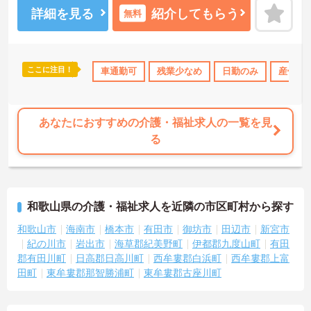
詳細を見る
紹介してもらう
無料
ここに注目！
暇取得実績あり
社会保険完備
車通勤可
交通費支給
残業少なめ
日勤のみ
産休･
あなたにおすすめの介護・福祉求人の一覧を見
る
和歌山県の介護・福祉求人を近隣の市区町村から探す
和歌山市
海南市
橋本市
有田市
御坊市
田辺市
新宮市
紀の川市
岩出市
海草郡紀美野町
伊都郡九度山町
有田
郡有田川町
日高郡日高川町
西牟婁郡白浜町
西牟婁郡上富
田町
東牟婁郡那智勝浦町
東牟婁郡古座川町