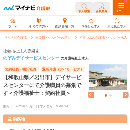
0
1
求人検索
会員登録
メニュー
ホーム
初めての方へ
面談会場一覧
保存した求人
最近見た求人
マイナビ介護職
介護職・ヘルパーの求人
和歌山県の介護職・ヘルパー求人
社会福祉法人皆楽園
のぞみデイサービスセンター
の介護福祉士求人
契約社員・嘱託社員
通所介護（デイサービス）
【和歌山県／岩出市】デイサービ
スセンターにて介護職員の募集で
す＜介護福祉士：契約社員＞
更新日：2025年10月01日 求人番号：9046744
勤務地