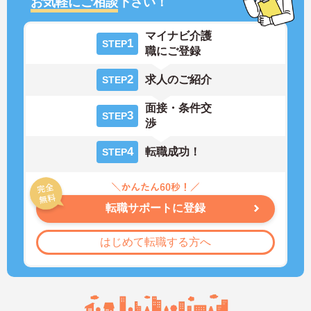
お気軽にご相談
下さい！
マイナビ介護
1
STEP
職にご登録
2
求人のご紹介
STEP
面接・条件交
3
STEP
渉
4
転職成功！
STEP
転職サポートに登録
はじめて転職する方へ