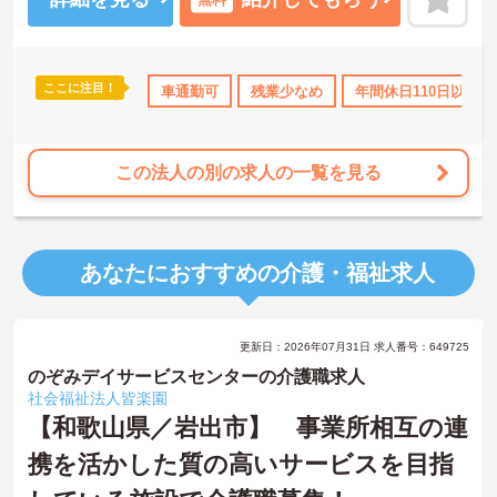
境です！
経験は問いません！未経験の方でも丁寧に教えてくれるので、安心
して就業していただけます！
ご興味がある方は是非一度マイナビまでお問合せ下さい！
ここに注目！
暇取得実績あり
社会保険完備
車通勤可
交通費支給
残業少なめ
年間休日110日以上
この法人の別の求人の一覧を見る
あなたにおすすめの介護・福祉求人
更新日：2026年07月31日 求人番号：649725
のぞみデイサービスセンターの介護職求人
社会福祉法人皆楽園
【和歌山県／岩出市】 事業所相互の連
携を活かした質の高いサービスを目指