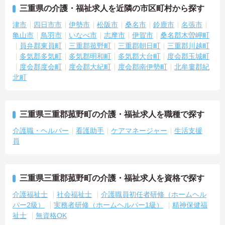
三重県の介護・福祉求人を近隣の市区町村から探す
津市
四日市市
伊勢市
松阪市
桑名市
鈴鹿市
名張市
亀山市
鳥羽市
いなべ市
志摩市
伊賀市
桑名郡木曽岬町
員弁郡東員町
三重郡菰野町
三重郡朝日町
三重郡川越町
多気郡多気町
多気郡明和町
多気郡大台町
度会郡玉城町
度会郡度会町
度会郡大紀町
度会郡南伊勢町
北牟婁郡紀
北町
三重県三重郡菰野町の介護・福祉求人を職種で探す
介護職・ヘルパー
看護助手
ケアマネージャー
生活支援
員
三重県三重郡菰野町の介護・福祉求人を資格で探す
介護福祉士
社会福祉士
介護職員初任者研修（ホームヘル
パー2級）
実務者研修（ホームヘルパー1級）
精神保健福
祉士
無資格OK