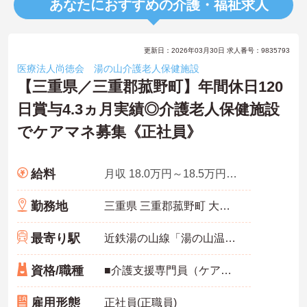
あなたにおすすめの介護・福祉求人
更新日：2026年03月30日 求人番号：9835793
医療法人尚徳会 湯の山介護老人保健施設
【三重県／三重郡菰野町】年間休日120
日賞与4.3ヵ月実績◎介護老人保健施設
でケアマネ募集《正社員》
給料
月収 18.0万円～18.5万円程度
勤務地
三重県 三重郡菰野町 大字千草東江野7045-73
最寄り駅
近鉄湯の山線「湯の山温泉駅」バス・車8分
資格/職種
■介護支援専門員（ケアマネジャー）必須 ■普通自動車運転免許 あれば尚可（AT限定可） ■経験不問
雇用形態
正社員(正職員)