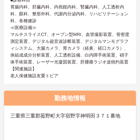
胃腸内科、肝臓内科、内視鏡内科、腎臓内科、人工透析内
科、眼科、整形外科、代謝内分泌内科、リハビリテーション
科、各種健診
≪医療設備≫
マルチスライスCT、オープン型MRI、血管撮影装置、骨密度
測定装置、デジタル超音波診断装置、デジタルマンモグラフ
ィシステム、大腸カメラ、胃カメラ（経鼻、経口カメラ）、
体組成成分分析装置、人工透析設備、白内障手術装置、硝子
体手術装置、レーザー光凝固装置、肝腫瘍ラジオ波焼灼装置
【関連施設】
老人保健施設友愛トピア
勤務地情報
三重県三重郡菰野町大字宿野字神明田３７１番地