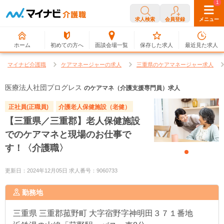
0
1
求人検索
会員登録
メニュー
ホーム
初めての方へ
面談会場一覧
保存した求人
最近見た求人
マイナビ介護職
ケアマネージャーの求人
三重県のケアマネージャー求人
医療法人社団プログレス
のケアマネ（介護支援専門員）求人
正社員(正職員)
介護老人保健施設（老健）
【三重県／三重郡】老人保健施設
でのケアマネと現場のお仕事で
す！〈介護職〉
更新日：2024年12月05日 求人番号：9060733
勤務地
三重県
三重郡菰野町 大字宿野字神明田３７１番地