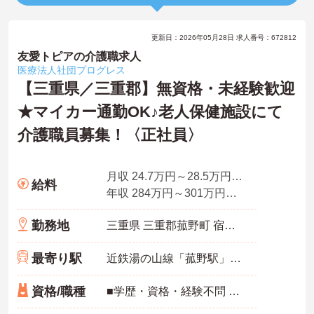
更新日：2026年05月28日 求人番号：672812
友愛トピアの介護職求人
医療法人社団プログレス
【三重県／三重郡】無資格・未経験歓迎
★マイカー通勤OK♪老人保健施設にて
介護職員募集！〈正社員〉
月収 24.7万円～28.5万円程度（諸手当込）
給料
年収 284万円～301万円程度（諸手当賞与込）
勤務地
三重県 三重郡菰野町 宿野371番地
最寄り駅
近鉄湯の山線「菰野駅」徒歩14分
資格/職種
■学歴・資格・経験不問 ■介護福祉士資格優遇