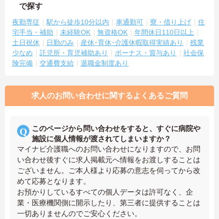
で探す
夜勤専従
駅から徒歩10分以内
車通勤可
寮・借り上げ
住
宅手当・補助
未経験OK
無資格OK
年間休日110日以上
土日祝休
日勤のみ
産休･育休･介護休暇取得実績あり
残業
少なめ
託児所・育児補助あり
ボーナス・賞与あり
社会保
険完備
交通費支給
退職金制度あり
求人のお問い合わせに関するよくあるご質問
このページから問い合わせをすると、すぐに病院や
施設に個人情報が渡されてしまいますか？
マイナビ介護職へのお問い合わせになりますので、お問
い合わせ後すぐに求人掲載元へ情報をお渡しすることは
ございません。ご本人様より応募の意志を伺ってから改
めて応募となります。
お預かりしているすべての個人データは許可なく、企
業・医療機関側に開示したり、第三者に提供することは
一切ありませんのでご安心ください。