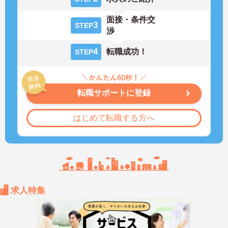
面接・条件交
3
STEP
渉
4
転職成功！
STEP
転職サポートに登録
はじめて転職する方へ
求人特集