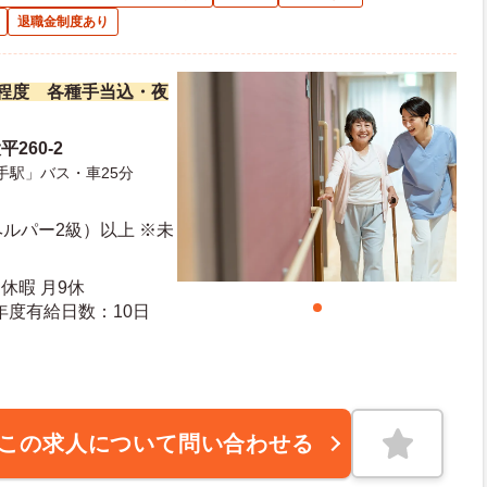
退職金制度あり
万円程度 各種手当込・夜
260-2
手駅」バス・車25分
ルパー2級）以上 ※未
休暇 月9休
日日数：113日 初年度有給日数：10日
この求人について問い合わせる