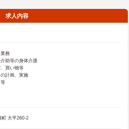
求人内容
ト業務
事介助等の身体介護
濯、買い物等
ンの計画、実施
 等
 大平260-2