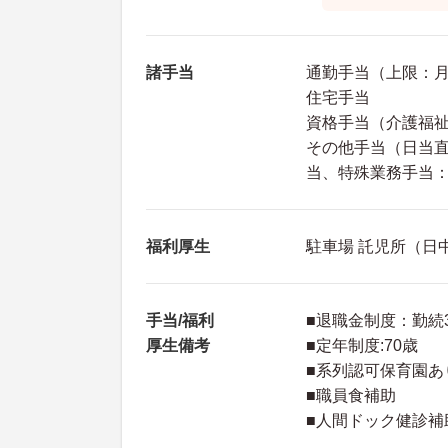
諸手当
通勤手当（上限：月額
住宅手当
資格手当（介護福祉士
その他手当（日当直
当、特殊業務手当：3
福利厚生
駐車場 託児所（日
手当/福利
■退職金制度：勤続
厚生備考
■定年制度:70歳
■系列認可保育園あ
■職員食補助
■人間ドック健診補