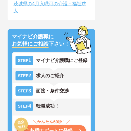
茨城県の4月入職可の介護・福祉求
人
マイナビ介護職に
お気軽にご相談
下さい！
1
マイナビ介護職にご登録
STEP
2
求人のご紹介
STEP
3
面接・条件交渉
STEP
4
転職成功！
STEP
転職サポートに登録