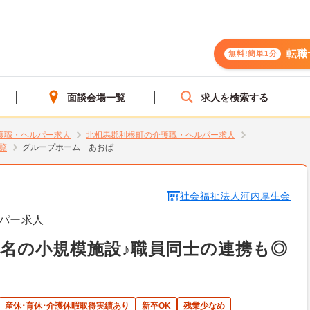
転職
無料!簡単1分
面談会場一覧
求人を検索する
護職・ヘルパー求人
北相馬郡利根町の介護職・ヘルパー求人
覧
グループホーム あおば
社会福祉法人河内厚生会
パー求人
8名の小規模施設♪職員同士の連携も◎
＞
産休･育休･介護休暇取得実績あり
新卒OK
残業少なめ