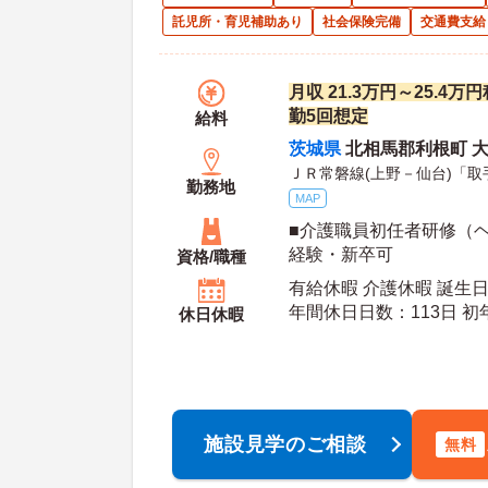
託児所・育児補助あり
社会保険完備
交通費支給
月収 21.3万円～25.4
勤5回想定
給料
茨城県
北相馬郡利根町 大平
ＪＲ常磐線(上野－仙台)「取
勤務地
MAP
■介護職員初任者研修（ヘ
経験・新卒可
資格/職種
有給休暇 介護休暇 誕生日
年間休
休日休暇
施設見学のご相談
無料