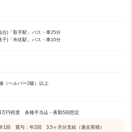
仙台)「取手駅」バス・車25分
銚子)「布佐駅」バス・車10分
修（ヘルパー2級）以上
25.4万円程度 各種手当込・夜勤5回想定
年1回 賞与：年2回 3.5ヶ月分支給（過去実積）