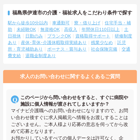
福島県伊達市の介護・福祉求人をこだわり条件で探す
駅から徒歩10分以内
車通勤可
寮・借り上げ
住宅手当・補
助
未経験OK
無資格OK
高収入
年間休日110日以上
土
日祝休
日勤のみ
ブランクOK
資格取得サポート
研修制度
あり
産休･育休･介護休暇取得実績あり
残業少なめ
託児
所・育児補助あり
ボーナス・賞与あり
社会保険完備
交通
費支給
退職金制度あり
求人のお問い合わせに関するよくあるご質問
このページから問い合わせをすると、すぐに病院や
施設に個人情報が渡されてしまいますか？
マイナビ介護職へのお問い合わせになりますので、お問
い合わせ後すぐに求人掲載元へ情報をお渡しすることは
ございません。ご本人様より応募の意志を伺ってから改
めて応募となります。
お預かりしているすべての個人データは許可なく、企