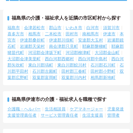
福島県の介護・福祉求人を近隣の市区町村から探す
福島市
会津若松市
郡山市
いわき市
白河市
須賀川市
喜多方市
相馬市
二本松市
田村市
南相馬市
伊達市
本
宮市
伊達郡桑折町
伊達郡川俣町
安達郡大玉村
岩瀬郡鏡
石町
岩瀬郡天栄村
南会津郡只見町
耶麻郡磐梯町
耶麻郡
猪苗代町
河沼郡会津坂下町
河沼郡柳津町
大沼郡金山町
大沼郡会津美里町
西白河郡西郷村
西白河郡中島村
西白河
郡矢吹町
東白川郡塙町
東白川郡鮫川村
石川郡石川町
石
川郡平田村
石川郡古殿町
田村郡三春町
田村郡小野町
双
葉郡広野町
双葉郡富岡町
双葉郡川内村
相馬郡新地町
福島県伊達市の介護・福祉求人を職種で探す
介護職・ヘルパー
生活相談員
ケアマネージャー
児童発達
支援管理責任者
サービス管理責任者
生活支援員
管理者