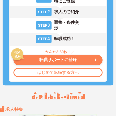
職にご登録
2
求人のご紹介
STEP
面接・条件交
3
STEP
渉
4
転職成功！
STEP
転職サポートに登録
はじめて転職する方へ
求人特集