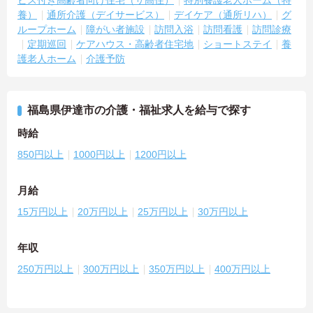
ビス付き高齢者向け住宅（サ高住）
特別養護老人ホーム（特
養）
通所介護（デイサービス）
デイケア（通所リハ）
グ
ループホーム
障がい者施設
訪問入浴
訪問看護
訪問診療
定期巡回
ケアハウス・高齢者住宅地
ショートステイ
養
護老人ホーム
介護予防
福島県伊達市の介護・福祉求人を給与で探す
時給
850円以上
1000円以上
1200円以上
月給
15万円以上
20万円以上
25万円以上
30万円以上
年収
250万円以上
300万円以上
350万円以上
400万円以上