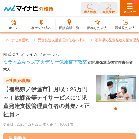
0
1
求人検索
会員登録
メニュー
ホーム
初めての方へ
面談会場一覧
保存した求人
最近見た求人
マイナビ介護職
児童発達支援管理責任者の求人
福島県の児童発達支援管理
株式会社ミライムフォーラム
ミライムキッズアカデミー保原宮下教室
の児童発達支援管理責任者
求人
正社員(正職員)
【福島県／伊達市】月収：26万円
～！放課後等デイサービスにて児
童発達支援管理責任者の募集♪＜正
社員＞
更新日：2025年02月27日 求人番号：9830170
勤務地