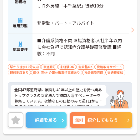
勤務地
ＪＲ外房線「本千葉駅」徒歩10分
非常勤・パート・アルバイト
雇用形態
■介護系資格不問 ※無資格者:入社半年以内
に会社負担で認知症介護基礎研修受講 ■経
応募要件
験：不問
駅から徒歩10分以内
車通勤可
未経験OK
無資格OK
資格取得サポート
研修制度あり
産休･育休･介護休暇取得実績あり
社会保険完備
交通費支給
全国47都道府県に展開し40年以上の歴史を持つ業界
トップクラスの安定法人で訪問入浴オペレーターを
募集しています。夜勤なしの日勤のみで週1日から曜
日相談ができプライベートとの両立が可能です。企
業主導型保育施設の利用枠や母父子育児手当があり
子育て中の方も安心して働けます。土祝は時給が10
詳細を見る
無料
紹介してもらう
0円アップしお祝い金などの福利厚生も充実してい
ます。業務は看護職員を含む3名体制で行うため安心
して取り組むことができ運転免許や資格を活かして