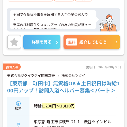
全国で介護福祉事業を展開する大手企業の求人で
す！
充実の福利厚生やスキルアップの為の制度が整って
おり安心して長期就業が可能です！
ご興味ある方には、面接のポイントなど、さらに詳
細をお話致しますのでお気軽にご相談ください。
詳細を見る
無料
紹介してもらう
訪問入浴
更新日：2026年08月06日
株式会社ツクイツクイ町田森野
株式会社ツクイ
【東京都／町田市】無資格OK★土日祝日は時給1
00円アップ！訪問入浴ヘルパー募集＜パート＞
時給
1,230円～1,410円
給料
東京都 町田市 森野5-21-1 渋谷ツインビル