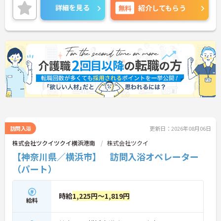
ご興味ある方には、面接対策ポイントなど、さらに
詳細を見る
無料
紹介してもらう
詳細をお話しいたしますのでお気軽にご相談くださ
い！
訪問入浴
更新日：2026年08月06日
株式会社ツクイツクイ横浜港南
株式会社ツクイ
【神奈川県／横浜市】 訪問入浴オペレーター
（パート）
時給
1,225円～1,819円
給料