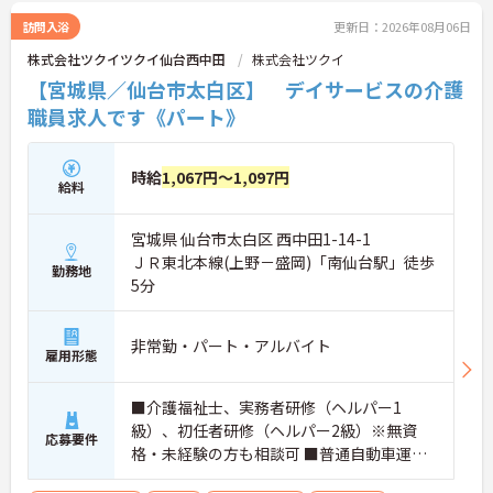
訪問入浴
更新日：2026年08月06日
株式会社ツクイツクイ仙台西中田
株式会社ツクイ
【宮城県／仙台市太白区】 デイサービスの介護
職員求人です《パート》
時給
1,067円～1,097円
給料
宮城県 仙台市太白区 西中田1-14-1
ＪＲ東北本線(上野－盛岡)「南仙台駅」徒歩
勤務地
5分
非常勤・パート・アルバイト
雇用形態
■介護福祉士、実務者研修（ヘルパー1
級）、初任者研修（ヘルパー2級）※無資
応募要件
格・未経験の方も相談可 ■普通自動車運転
免許（AT限定可）※ペーパードライバー不