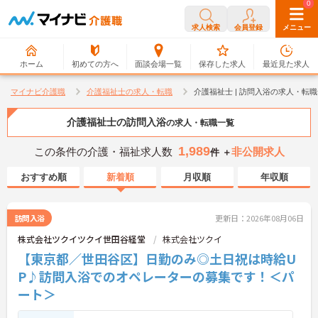
0
0
求人検索
会員登録
メニュー
ホーム
初めての方へ
面談会場一覧
保存した求人
最近見た求人
マイナビ介護職
介護福祉士の求人・転職
介護福祉士 | 訪問入浴の求人・転
介護福祉士の訪問入浴
の求人・転職一覧
1,989
この条件の介護・福祉求人数
非公開求人
件 ＋
おすすめ順
新着順
月収順
年収順
訪問入浴
更新日：2026年08月06日
株式会社ツクイツクイ世田谷経堂
株式会社ツクイ
【東京都／世田谷区】日勤のみ◎土日祝は時給U
P♪訪問入浴でのオペレーターの募集です！＜パ
ート＞