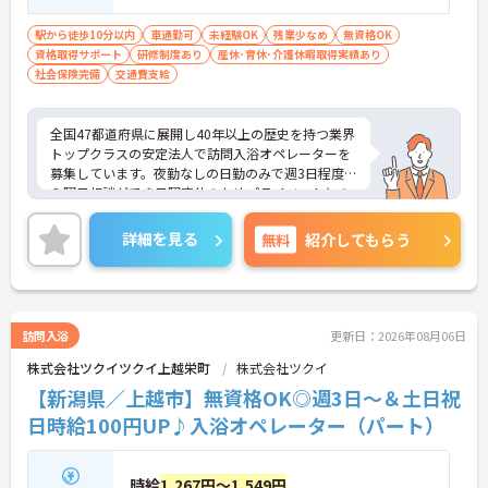
活躍できます。
駅から徒歩10分以内
車通勤可
未経験OK
残業少なめ
無資格OK
資格取得サポート
研修制度あり
産休･育休･介護休暇取得実績あり
社会保険完備
交通費支給
全国47都道府県に展開し40年以上の歴史を持つ業界
トップクラスの安定法人で訪問入浴オペレーターを
募集しています。夜勤なしの日勤のみで週3日程度か
ら曜日相談ができ日曜定休のためプライベートとの
両立が可能です。企業主導型保育施設の利用枠や母
父子育児手当があり子育て中の方も安心して働けま
詳細を見る
無料
紹介してもらう
す。土祝は時給が100円アップしお祝い金などの福
利厚生も充実しています。業務は看護職員を含む3名
体制で行うため安心して取り組むことができ運転免
許や資格を活かして活躍できます。髪色やネイルも
自由で自分らしく働ける風通しの良い社風です。過
訪問入浴
更新日：2026年08月06日
去3年で400名以上の正社員登用実績（※2026年5月
株式会社ツクイツクイ上越栄町
株式会社ツクイ
時点）があり資格取得支援制度も完備しているため
パートから正社員を目指し着実にキャリアアップで
【新潟県／上越市】無資格OK◎週3日～＆土日祝
きるやりがいのある環境です。
日時給100円UP♪入浴オペレーター（パート）
★おすすめPOINT★
◆ヘルパー・オペレーター・看護職員の「3名1チー
時給
1,267円～1,549円
ム」で行います。頼れる先輩スタッフと常に一緒に