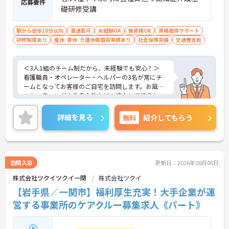
応募要件
せた働き方が選べます。
礎研修受講
◆社内ガイドラインの範囲内で髪色や髪型が自由で
す！ネイルやまつげエクステ、ひげもOKなので、お
しゃれを我慢することなく、自分らしくのびのびと
駅から徒歩10分以内
車通勤可
未経験OK
無資格OK
資格取得サポート
活躍できます。
研修制度あり
産休･育休･介護休暇取得実績あり
社会保険完備
交通費支給
＜3人1組のチーム制だから、未経験でも安心！＞
看護職員・オペレーター・ヘルパーの3名が常にチ
ームとなってお客様のご自宅を訪問します。お風呂
のセッティングや洗身介助などを協力して行うた
め、一人きりになる心配がありません。未経験や無
資格の方でも、頼れる先輩スタッフがそばにいて丁
詳細を見る
無料
紹介してもらう
寧にサポートしてくれるので、安心してスタートで
きる温かい環境です。
＜働きながら資格取得！充実のキャリア支援＞
入社半年以内に会社負担で「認知症介護基礎研修」
を受講できるなど、学びの機会が充実しています。
訪問入浴
更新日：2026年08月06日
さらに上位資格を目指す場合は、受講料の補助（最
株式会社ツクイツクイ一関
株式会社ツクイ
大5万円）や合格お祝い金の支給も用意されていま
す。実際に制度を利用してキャリアアップしている
【岩手県／一関市】福利厚生充実！大手企業が運
先輩も多く、成長意欲を応援する風土があります。
営する事業所のケアクルー募集求人《パート》