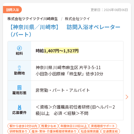
訪問入浴
更新日：2026年08月06日
株式会社ツクイツクイ川崎麻生
株式会社ツクイ
【神奈川県／川崎市】 訪問入浴オペレーター
（パート）
時給
1,407円～1,527円
給料
神奈川県 川崎市麻生区 片平3-5-11
勤務地
小田急小田原線「柿生駅」徒歩10分
非常勤・パート・アルバイト
雇用形態
＜資格＞介護職員初任者研修(旧ヘルパー2
応募要件
級)以上 必須 ＜経験＞不問
駅から徒歩10分以内
残業少なめ
年間休日110日以上
資格取得サポート
研修制度あり
産休･育休･介護休暇取得実績あり
社会保険完備
交通費支給