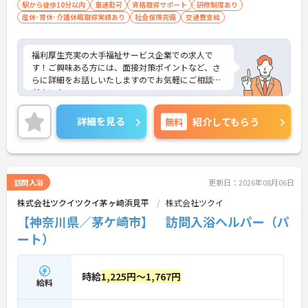
可
駅から徒歩10分以内
車通勤可
資格取得サポート
研修制度あり
産休･育休･介護休暇取得実績あり
社会保険完備
交通費支給
福利厚生充実の大手福祉サービス企業での求人で
す！ご興味ある方には、面接対策ポイントなど、さ
らに詳細をお話しいたしますのでお気軽にご相談く
ださい！
詳細を見る
無料
紹介してもらう
訪問入浴
更新日：2026年08月06日
株式会社ツクイツクイ茅ヶ崎浜見平
株式会社ツクイ
【神奈川県／茅ケ崎市】 訪問入浴ヘルパー（パ
ート）
時給
1,225円～1,767円
給料