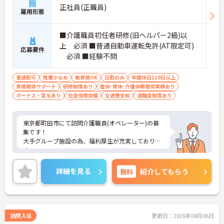
正社員(正職員)
雇用形態
■介護職員初任者研修(旧ヘルパー2級)以
上 必須 ■普通自動車運転免許(AT限定可)
応募要件
必須 ■経験不問
車通勤可
残業少なめ
無資格OK
日勤のみ
年間休日110日以上
資格取得サポート
研修制度あり
産休･育休･介護休暇取得実績あり
ボーナス・賞与あり
社会保険完備
交通費支給
退職金制度あり
東京都町田市にて訪問介護職員(オペレーター)の募
集です！
大手グループ施設の為、福利厚生が充実しておりま
す。
ヘルパー・オペレーター・看護職員の3名体制で安
心して業務ができます。日勤のみでリフレッシュ休
詳細を見る
無料
紹介してもらう
暇もありプライベートとの両立も可能♪
社内研修制度も充実しており、キャリアアップを目
指す方にもおすすめです。
ご興味のある方には、面接対策ポイントなどさらに
詳細をお話いたしますので、お気軽にご相談くださ
訪問入浴
更新日：2026年08月06日
い。