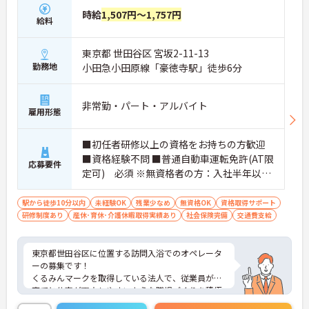
時給
1,507円～1,757円
給料
東京都 世田谷区 宮坂2-11-13
勤務地
小田急小田原線「豪徳寺駅」徒歩6分
非常勤・パート・アルバイト
雇用形態
■初任者研修以上の資格をお持ちの方歓迎
■資格経験不問 ■普通自動車運転免許(AT限
応募要件
定可) 必須 ※無資格者の方：入社半年以内
に会社負担で認知症介護基礎研修受講
駅から徒歩10分以内
未経験OK
残業少なめ
無資格OK
資格取得サポート
研修制度あり
産休･育休･介護休暇取得実績あり
社会保険完備
交通費支給
東京都世田谷区に位置する訪問入浴でのオペレータ
ーの募集です！
くるみんマークを取得している法人で、従業員が子
育てと仕事が両立しやすいような職場づくりを積極
的に行っています。