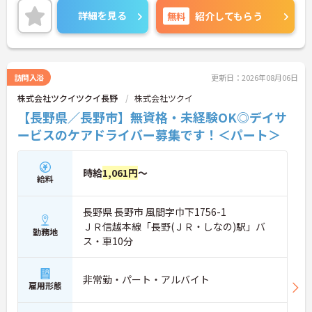
という方にピッタリの職場です♪ご興味のある方は
詳細を見る
無料
紹介してもらう
面接ポイントをお伝えしますので、お気軽にご連絡
ください！
訪問入浴
更新日：2026年08月06日
株式会社ツクイツクイ長野
株式会社ツクイ
【長野県／長野市】無資格・未経験OK◎デイサ
ービスのケアドライバー募集です！＜パート＞
時給
1,061円
～
給料
長野県 長野市 風間字巾下1756-1
ＪＲ信越本線「長野(ＪＲ・しなの)駅」バ
勤務地
ス・車10分
非常勤・パート・アルバイト
雇用形態