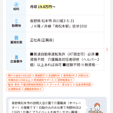
月収
19.8万円
～
給料
長野県 松本市 井川城3-5-31
勤務地
ＪＲ篠ノ井線「南松本駅」徒歩10分
正社員(正職員)
雇用形態
■普通自動車運転免許（AT限定可）必須 ■
資格不問 介護職員初任者研修（ヘルパー2
応募要件
級）以上あれば尚可 ■経験不問 ※無資格者:
入社半年以内に会社負担で認知症介護基礎
研修受講
駅から徒歩10分以内
車通勤可
未経験OK
無資格OK
日勤のみ
年間休日110日以上
資格取得サポート
研修制度あり
産休･育休･介護休暇取得実績あり
ボーナス・賞与あり
社会保険完備
交通費支給
退職金制度あり
長野県松本市の訪問入浴介護で介護職員（オペレー
ター）の募集です！日勤のみのお仕事で年間休日は
116日！仕事とプライベートを両立しやすい職場で