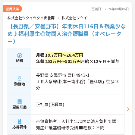
訪問入浴
更新日：2026年08月06日
株式会社ツクイツクイ安曇野
株式会社ツクイ
【長野県／安曇野市】年間休日116日＆残業少な
め♪福利厚生◎訪問入浴介護職員（オペレータ
ー）
月収
19.7万円～26.4万円
給料
年収
253万円～501万円
月給×12ヶ月＋賞与
長野県 安曇野市 豊科4941-1
ＪＲ大糸線(松本－南小谷)「豊科駅」徒歩10
勤務地
分
正社員(正職員)
雇用形態
※無資格者：入社半年以内に法人負担で認
応募要件
知症介護基礎研修受講 ■経験：不問