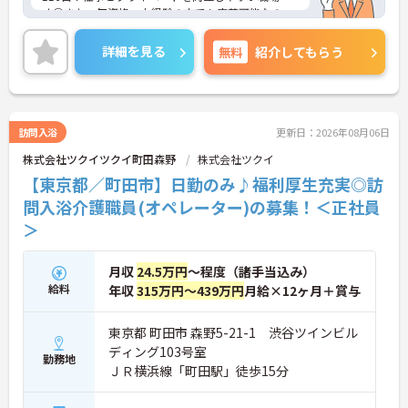
す◎また、無資格・未経験の方でも応募可能なの
で、これから介護業界に挑戦したいという方にピッ
タリの職場です♪ご興味のある方は面接ポイントを
詳細を見る
無料
紹介してもらう
お伝えしますので、お気軽にご連絡ください！
訪問入浴
更新日：2026年08月06日
株式会社ツクイツクイ町田森野
株式会社ツクイ
【東京都／町田市】日勤のみ♪福利厚生充実◎訪
問入浴介護職員(オペレーター)の募集！＜正社員
＞
月収
24.5万円
～程度（諸手当込み）
給料
年収
315万円～439万円
月給×12ヶ月＋賞与
東京都 町田市 森野5-21-1 渋谷ツインビル
ディング103号室
勤務地
ＪＲ横浜線「町田駅」徒歩15分