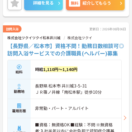
父子育児手当があり子育て中の方も安心して働けま
詳細を見る
無料
紹介してもらう
す。土祝は時給が100円アップしお祝い金などの福
利厚生も充実しています。業務は看護職員を含む3名
体制で行うため安心して取り組むことができ運転免
許や資格を活かして活躍できます。髪色やネイルも
自由で自分らしく働ける風通しの良い社風です。過
訪問入浴
更新日：2026年08月06日
去3年で400名以上の正社員登用実績（※2026年5月
株式会社ツクイツクイ松本井川城
株式会社ツクイ
時点）があり資格取得支援制度も完備しているため
パートから正社員を目指し着実にキャリアアップで
【長野県／松本市】資格不問！勤務日数相談可◎
きるやりがいのある環境です。
訪問入浴サービスでの介護職員(ヘルパー)募集
★おすすめPOINT★
◆ヘルパー・オペレーター・看護職員の「3名1チー
時給
1,110円～1,140円
ム」で行います。頼れる先輩スタッフと常に一緒に
給料
ケアを行うため、介護業界が初めての方や無資格の
方でも安心してスタートできるのが特徴です。お客
長野県 松本市 井川城3-5-31
様から直接「ありがとう」と感謝の言葉をいただけ
る機会も多く、日々やりがいを感じながら働けま
勤務地
ＪＲ篠ノ井線「南松本駅」徒歩10分
す。
◆夜勤がなく「日勤のみ」のお仕事なので、ご家庭
やプライベートとの両立がしやすい職場です。勤務
非常勤・パート・アルバイト
雇用形態
や時間の相談が可能で、WワークもOK！「今は少し
ずつ働いて、子育てが落ち着いたら日数を増やした
い」という希望も叶います。過去3年間で700名以上
■資格：無資格OK ■経験：不問 ※無資格
が正社員に登用されており、ライフステージに合わ
者:入社半年以内に会社負担で認知症介護基