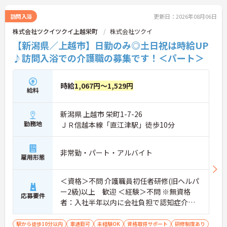
訪問入浴
更新日：2026年08月06日
株式会社ツクイツクイ上越栄町
株式会社ツクイ
【新潟県／上越市】日勤のみ◎土日祝は時給UP
♪訪問入浴での介護職の募集です！＜パート＞
時給
1,067円～1,529円
給料
新潟県 上越市 栄町1-7-26
勤務地
ＪＲ信越本線「直江津駅」徒歩10分
非常勤・パート・アルバイト
雇用形態
＜資格＞不問 介護職員初任者研修(旧ヘルパ
ー2級)以上 歓迎 ＜経験＞不問 ※無資格
応募要件
者：入社半年以内に会社負担で認知症介護
基礎研修受講
駅から徒歩10分以内
車通勤可
未経験OK
資格取得サポート
研修制度あり