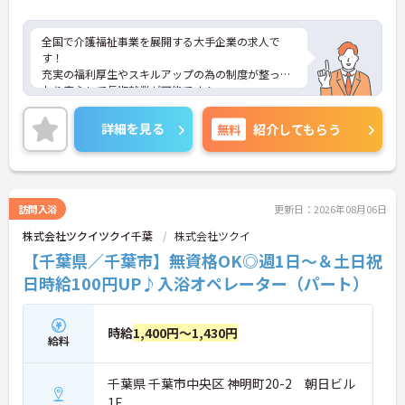
全国で介護福祉事業を展開する大手企業の求人で
す！
充実の福利厚生やスキルアップの為の制度が整って
おり安心して長期就業が可能です！
ご興味ある方には、面接のポイントなど、さらに詳
細をお話致しますのでお気軽にご相談ください。
詳細を見る
無料
紹介してもらう
訪問入浴
更新日：2026年08月06日
株式会社ツクイツクイ千葉
株式会社ツクイ
【千葉県／千葉市】無資格OK◎週1日～＆土日祝
日時給100円UP♪入浴オペレーター（パート）
時給
1,400円～1,430円
給料
千葉県 千葉市中央区 神明町20-2 朝日ビル
1F