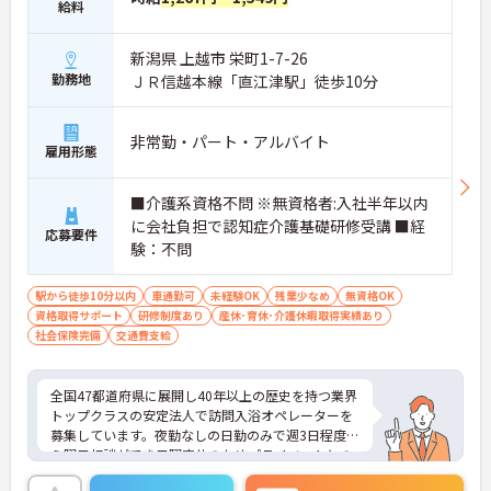
給料
ケアを行うため、介護業界が初めての方や無資格の
方でも安心してスタートできるのが特徴です。お客
新潟県 上越市 栄町1-7-26
様から直接「ありがとう」と感謝の言葉をいただけ
る機会も多く、日々やりがいを感じながら働けま
勤務地
ＪＲ信越本線「直江津駅」徒歩10分
す。
◆夜勤がなく「日勤のみ」のお仕事なので、ご家庭
やプライベートとの両立がしやすい職場です。勤務
非常勤・パート・アルバイト
雇用形態
や時間の相談が可能で、WワークもOK！「今は少し
ずつ働いて、子育てが落ち着いたら日数を増やした
い」という希望も叶います。過去3年間で700名以上
■介護系資格不問 ※無資格者:入社半年以内
が正社員に登用されており、ライフステージに合わ
に会社負担で認知症介護基礎研修受講 ■経
応募要件
せた働き方が選べます。
験：不問
◆社内ガイドラインの範囲内で髪色や髪型が自由で
す！ネイルやまつげエクステ、ひげもOKなので、お
しゃれを我慢することなく、自分らしくのびのびと
駅から徒歩10分以内
車通勤可
未経験OK
残業少なめ
無資格OK
活躍できます。
資格取得サポート
研修制度あり
産休･育休･介護休暇取得実績あり
社会保険完備
交通費支給
全国47都道府県に展開し40年以上の歴史を持つ業界
トップクラスの安定法人で訪問入浴オペレーターを
募集しています。夜勤なしの日勤のみで週3日程度か
ら曜日相談ができ日曜定休のためプライベートとの
両立が可能です。企業主導型保育施設の利用枠や母