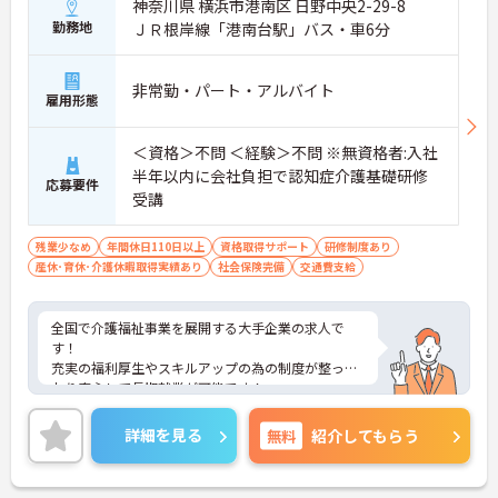
神奈川県 横浜市港南区 日野中央2-29-8
勤務地
ＪＲ根岸線「港南台駅」バス・車6分
非常勤・パート・アルバイト
雇用形態
＜資格＞不問 ＜経験＞不問 ※無資格者:入社
半年以内に会社負担で認知症介護基礎研修
応募要件
受講
残業少なめ
年間休日110日以上
資格取得サポート
研修制度あり
産休･育休･介護休暇取得実績あり
社会保険完備
交通費支給
全国で介護福祉事業を展開する大手企業の求人で
す！
充実の福利厚生やスキルアップの為の制度が整って
おり安心して長期就業が可能です！
ご興味ある方には、面接のポイントなど、さらに詳
細をお話致しますのでお気軽にご相談ください。
詳細を見る
無料
紹介してもらう