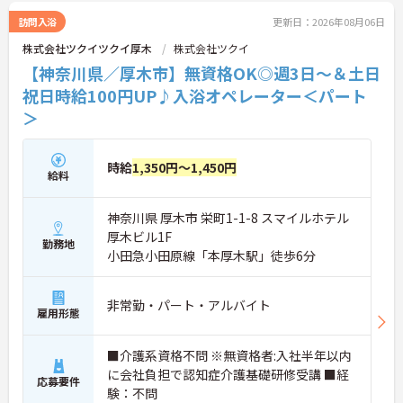
活躍できます。髪色やネイルも自由で自分らしく働
ける風通しの良い社風です。過去3年で400名以上の
訪問入浴
更新日：2026年08月06日
正社員登用実績（※2026年5月時点）があり資格取
株式会社ツクイツクイ厚木
株式会社ツクイ
得支援制度も完備しているためパートから正社員を
目指し着実にキャリアアップできるやりがいのある
【神奈川県／厚木市】無資格OK◎週3日～＆土日
環境です。
祝日時給100円UP♪入浴オペレーター＜パート
＞
★おすすめPOINT★
◆ヘルパー・オペレーター・看護職員の「3名1チー
ム」で行います。頼れる先輩スタッフと常に一緒に
ケアを行うため、介護業界が初めての方や無資格の
時給
1,350円～1,450円
給料
方でも安心してスタートできるのが特徴です。お客
様から直接「ありがとう」と感謝の言葉をいただけ
る機会も多く、日々やりがいを感じながら働けま
神奈川県 厚木市 栄町1-1-8 スマイルホテル
す。
厚木ビル1F
◆夜勤がなく「日勤のみ」のお仕事なので、ご家庭
勤務地
小田急小田原線「本厚木駅」徒歩6分
やプライベートとの両立がしやすい職場です。勤務
や時間の相談が可能で、WワークもOK！「今は少し
ずつ働いて、子育てが落ち着いたら日数を増やした
非常勤・パート・アルバイト
い」という希望も叶います。過去3年間で700名以上
雇用形態
が正社員に登用されており、ライフステージに合わ
せた働き方が選べます。
■介護系資格不問 ※無資格者:入社半年以内
◆社内ガイドラインの範囲内で髪色や髪型が自由で
す！ネイルやまつげエクステ、ひげもOKなので、お
に会社負担で認知症介護基礎研修受講 ■経
応募要件
しゃれを我慢することなく、自分らしくのびのびと
験：不問