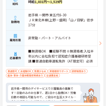
時給
1,031円～1,529円
給料
岩手県 一関市 東五代6-30
ＪＲ東北本線(上野－盛岡)「山ノ目駅」徒歩
勤務地
17分
非常勤・パート・アルバイト
雇用形態
■無資格OK ■経験不問 ※無資格者:入社半
年以内に会社負担で認知症介護基礎研修受
応募要件
講 ■普通自動車運転免許（AT限定可）必須
車通勤可
未経験OK
残業少なめ
資格取得サポート
研修制度あり
産休･育休･介護休暇取得実績あり
交通費支給
岩手県一関市のデイサービスで介護職員の募集で
す！日勤のみのお仕事で、週1日から勤務OK！労働
日数の相談も可能なので、ご自分の生活スタイルに
合わせて働くことができます◎また、未経験の方で
も応募可能なので、これから介護業界に挑戦したい