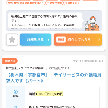
産休･育休･介護休暇取得実績あり
社会保険完備
交通費支給
新潟県上越市に位置する訪問入浴での介護職の募集
です！
くるみんマークを取得している法人で、従業員が子
育てと仕事が両立しやすいような職場づくりを積極
的に行っています。
ご興味ある方には、面接対策ポイントなど、さらに
詳細を見る
無料
紹介してもらう
詳細をお話しいたしますのでお気軽にご相談くださ
い！
訪問入浴
更新日：2026年08月06日
株式会社ツクイツクイ宇都宮
株式会社ツクイ
【栃木県／宇都宮市】 デイサービスの介護職員
求人です《パート》
時給
1,068円～1,539円
給料
栃木県 宇都宮市 鶴田町739-15