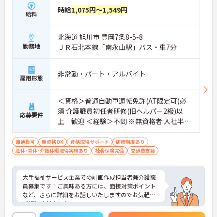
時給
1,075円～1,549円
給料
北海道 旭川市 豊岡7条8-5-8
勤務地
ＪＲ石北本線「南永山駅」バス・車7分
非常勤・パート・アルバイト
雇用形態
＜資格＞普通自動車運転免許(AT限定可)必
須 介護職員初任者研修(旧ヘルパー2級)以
応募要件
上 歓迎 ＜経験＞不問 ※無資格者:入社半年
以内に会社負担で認知症介護基礎研修受講
車通勤可
無資格OK
資格取得サポート
研修制度あり
産休･育休･介護休暇取得実績あり
社会保険完備
交通費支給
大手福祉サービス企業での計画作成担当者兼介護職
員募集です！ご興味ある方には、面接対策ポイント
など、さらに詳細をお話しいたしますのでお気軽に
ご相談ください！