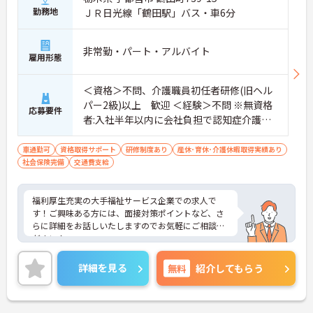
勤務地
ＪＲ日光線「鶴田駅」バス・車6分
非常勤・パート・アルバイト
雇用形態
＜資格＞不問、介護職員初任者研修(旧ヘル
パー2級)以上 歓迎 ＜経験＞不問 ※無資格
応募要件
者:入社半年以内に会社負担で認知症介護基
礎研修受講
車通勤可
資格取得サポート
研修制度あり
産休･育休･介護休暇取得実績あり
社会保険完備
交通費支給
福利厚生充実の大手福祉サービス企業での求人で
す！ご興味ある方には、面接対策ポイントなど、さ
らに詳細をお話しいたしますのでお気軽にご相談く
ださい！
詳細を見る
無料
紹介してもらう