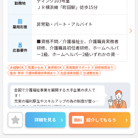
ディング103号室
勤務地
ＪＲ横浜線「町田駅」徒歩15分
非常勤・パート・アルバイト
雇用形態
■資格不問／介護福祉士、介護職員実務者
研修、介護職員初任者研修、ホームヘルパ
応募要件
ー1級、ホームヘルパー2級いずれかの資格
をお持ちの方歓迎 ※未経験・ブランク可 ※
介護職員初任者研修ｏｒ実務者研修の資格
未経験OK
残業少なめ
無資格OK
資格取得サポート
研修制度あり
産休･育休･介護休暇取得実績あり
を無料で取れます
社会保険完備
交通費支給
全国で介護福祉事業を展開する大手企業の求人で
す！
充実の福利厚生やスキルアップの為の制度が整って
おり安心して長期就業が可能です！
ご興味ある方には、面接のポイントなど、さらに詳
細をお話致しますのでお気軽にご相談ください。
詳細を見る
無料
紹介してもらう