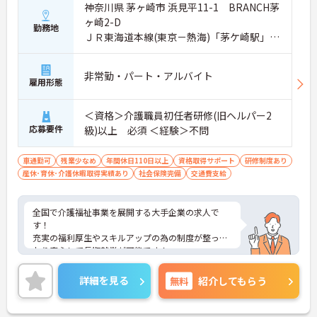
神奈川県 茅ヶ崎市 浜見平11-1 BRANCH茅
ヶ崎2-D
勤務地
ＪＲ東海道本線(東京－熱海)「茅ケ崎駅」バ
ス・車6分
非常勤・パート・アルバイト
雇用形態
＜資格＞介護職員初任者研修(旧ヘルパー2
応募要件
級)以上 必須 ＜経験＞不問
車通勤可
残業少なめ
年間休日110日以上
資格取得サポート
研修制度あり
産休･育休･介護休暇取得実績あり
社会保険完備
交通費支給
全国で介護福祉事業を展開する大手企業の求人で
す！
充実の福利厚生やスキルアップの為の制度が整って
おり安心して長期就業が可能です！
ご興味ある方には、面接のポイントなど、さらに詳
細をお話致しますのでお気軽にご相談ください。
詳細を見る
無料
紹介してもらう