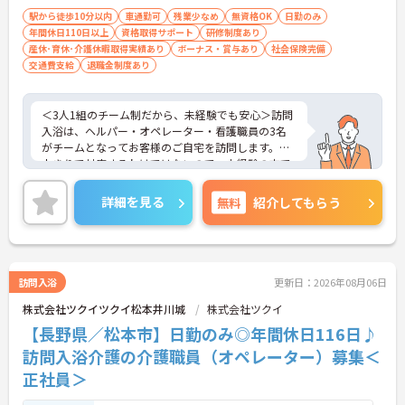
駅から徒歩10分以内
車通勤可
残業少なめ
無資格OK
日勤のみ
年間休日110日以上
資格取得サポート
研修制度あり
産休･育休･介護休暇取得実績あり
ボーナス・賞与あり
社会保険完備
交通費支給
退職金制度あり
＜3人1組のチーム制だから、未経験でも安心＞訪問
入浴は、ヘルパー・オペレーター・看護職員の3名
がチームとなってお客様のご自宅を訪問します。一
人きりで対応するわけではないので、未経験の方で
も安心してスタートできます。困ったことがあれば
すぐに相談できる仲間がそばにいる心強い環境で
詳細を見る
無料
紹介してもらう
す。運転や機材のセッティングがメインですが、チ
ームで協力してケアを行うため、自然とコミュニケ
ーションも深まり、良好な人間関係の中で働けま
す。
＜毎月の「リフレッシュ休暇」でプライベートも充
訪問入浴
更新日：2026年08月06日
実＞通常の有給休暇とは別に、月に1日付与される
株式会社ツクイツクイ松本井川城
株式会社ツクイ
「リフレッシュ休暇」があります（年間最大12
日）。毎月自由に使える休暇なので、趣味の時間に
【長野県／松本市】日勤のみ◎年間休日116日♪
使ったり、有給休暇と組み合わせて連休を取得した
訪問入浴介護の介護職員（オペレーター）募集＜
りするスタッフも多くいます。しっかり休んでリフ
正社員＞
レッシュすることで、仕事へのモチベーションも維
持しやすく、メリハリのある働き方が可能です。