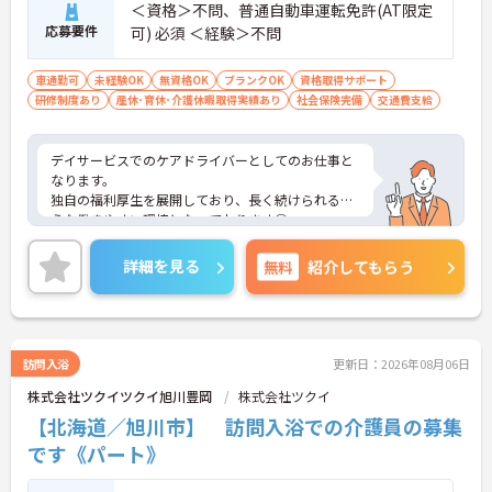
＜資格＞不問、普通自動車運転免許(AT限定
応募要件
可) 必須 ＜経験＞不問
車通勤可
未経験OK
無資格OK
ブランクOK
資格取得サポート
研修制度あり
産休･育休･介護休暇取得実績あり
社会保険完備
交通費支給
デイサービスでのケアドライバーとしてのお仕事と
なります。
独自の福利厚生を展開しており、長く続けられるよ
うな働きやすい環境となっております◎
介護系資格や経験がない方も応募できる求人となっ
ておりますので、この機会にケアドライバーを始め
詳細を見る
無料
紹介してもらう
てみたいという方にお勧めです！
ご興味ある方は面接ポイントをお伝えしますので、
お気軽にお問い合わせください♪
訪問入浴
更新日：2026年08月06日
株式会社ツクイツクイ旭川豊岡
株式会社ツクイ
【北海道／旭川市】 訪問入浴での介護員の募集
です《パート》