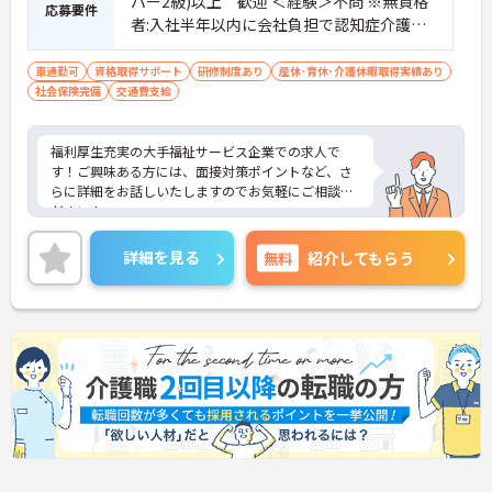
パー2級)以上 歓迎 ＜経験＞不問 ※無資格
応募要件
者:入社半年以内に会社負担で認知症介護基
礎研修受講
車通勤可
資格取得サポート
研修制度あり
産休･育休･介護休暇取得実績あり
社会保険完備
交通費支給
福利厚生充実の大手福祉サービス企業での求人で
す！ご興味ある方には、面接対策ポイントなど、さ
らに詳細をお話しいたしますのでお気軽にご相談く
ださい！
詳細を見る
無料
紹介してもらう