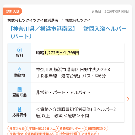
訪問入浴
更新日：2026年08月06日
株式会社ツクイツクイ横浜港南
株式会社ツクイ
【神奈川県／横浜市港南区】 訪問入浴ヘルパー
（パート）
時給
1,272円～1,799円
給料
神奈川県 横浜市港南区 日野中央2-29-8
勤務地
ＪＲ根岸線「港南台駅」バス・車6分
非常勤・パート・アルバイト
雇用形態
＜資格＞介護職員初任者研修(旧ヘルパー2
応募要件
級)以上 必須 ＜経験＞不問
残業少なめ
年間休日110日以上
資格取得サポート
研修制度あり
産休･育休･介護休暇取得実績あり
社会保険完備
交通費支給