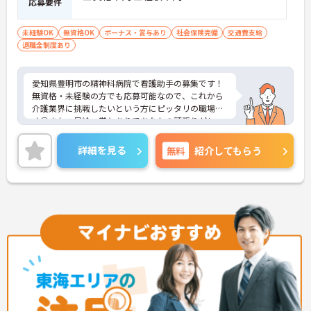
応募要件
未経験OK
無資格OK
ボーナス・賞与あり
社会保険完備
交通費支給
退職金制度あり
愛知県豊明市の精神科病院で看護助手の募集です！
無資格・未経験の方でも応募可能なので、これから
介護業界に挑戦したいという方にピッタリの職場で
す◎また、昇給・賞与ありであなたの頑張りがしっ
かり評価される職場です♪ご興味のある方は面接ポ
イントをお伝えしますので、お気軽にご連絡くださ
詳細を見る
無料
紹介してもらう
い！