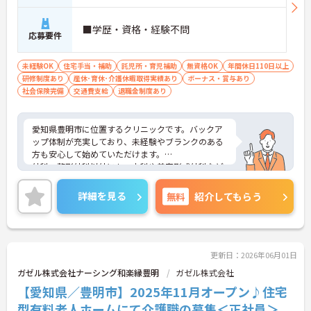
■学歴・資格・経験不問
応募要件
未経験OK
住宅手当・補助
託児所・育児補助
無資格OK
年間休日110日以上
研修制度あり
産休･育休･介護休暇取得実績あり
ボーナス・賞与あり
社会保険完備
交通費支給
退職金制度あり
愛知県豊明市に位置するクリニックです。バックア
ップ体制が充実しており、未経験やブランクのある
方も安心して始めていただけます。
外科、整形外科以外にも、内科や美容形成外科など
があり幅広い経験を積むことが出来ます。
院内には入院施設を備え、MRIなど設備も充実して
詳細を見る
無料
紹介してもらう
いるので、看護師としての経験を積むことができま
す。
優秀な看護師を育成するため、その修学に必要な奨
学金を貸与する制度もあります。ご興味をお持ちの
方はお気軽にご相談ください。
更新日：2026年06月01日
ガゼル株式会社ナーシング和楽縁豊明
ガゼル株式会社
【愛知県／豊明市】2025年11月オープン♪住宅
型有料老人ホームにて介護職の募集＜正社員＞