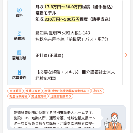
月収
17.8万円～30.0万円
程度（諸手当込）
常勤モデル
給料
年収
320万円～500万円
程度（諸手当込）
愛知県 豊明市 栄町大根1-143
勤務地
名鉄名古屋本線「前後駅」バス・車7分
正社員(正職員)
雇用形態
【必要な経験・スキル】 ■介護福祉士※未
応募要件
経験応相談
車通勤可
残業少なめ
産休･育休･介護休暇取得実績あり
高収入
社会保険完備
交通費支給
退職金制度あり
愛知県豊明市に位置する特別養護老人ホームです。
施設には、短期入所、通所介護、地域包括支援セン
ターなどもあり様々な医療・介護をご利用者に提供
しています。常にご利用者の立場に立って、明るく