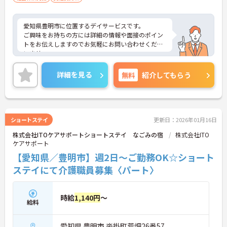
愛知県豊明市に位置するデイサービスです。
ご興味をお持ちの方には詳細の情報や面接のポイン
トをお伝えしますのでお気軽にお問い合わせくださ
いませ。
詳細を見る
無料
紹介してもらう
ショートステイ
更新日：2026年01月16日
株式会社ITOケアサポートショートステイ なごみの宿
株式会社ITO
ケアサポート
【愛知県／豊明市】週2日～ご勤務OK☆ショート
ステイにて介護職員募集〈パート〉
時給
1,140円
～
給料
愛知県 豊明市 沓掛町荒畑26番57