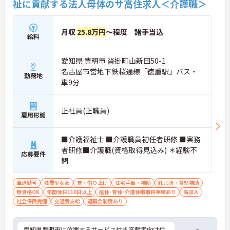
祉に貢献する法人母体のサ高住求人＜介護職＞
月収
25.8万円
～程度 諸手当込
給料
愛知県 豊明市 沓掛町山新田50-1
名古屋市営地下鉄桜通線「徳重駅」バス・
勤務地
車9分
正社員(正職員)
雇用形態
■介護福祉士 ■介護職員初任者研修 ■実務
者研修■介護職(資格取得見込み) ＊経験不
応募要件
問
車通勤可
残業少なめ
寮・借り上げ
住宅手当・補助
託児所・育児補助
無資格OK
年間休日110日以上
産休･育休･介護休暇取得実績あり
高収入
社会保険完備
交通費支給
退職金制度あり
愛知県豊明市に位置するサービス付き高齢者向け住