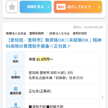
お持ちの方はお気軽にお問い合わせください。
詳細を見る
無料
紹介してもらう
更新日：2026年04月28日
医療法人玉光会 豊明栄病院
医療法人玉光会 豊明栄病院
【愛知県／豊明市】無資格OK◎未経験OK♪精神
科病院の看護助手募集＜正社員＞
月収
21.0万円
～
給料
愛知県 豊明市 栄町大根1-395
勤務地
名鉄名古屋本線「前後駅」徒歩25分
正社員(正職員)
雇用形態
■資格不問 ■経験不問