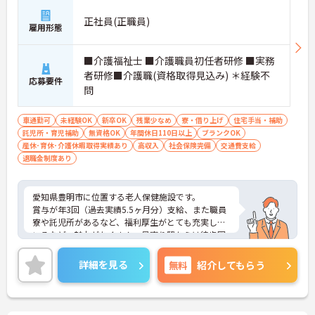
正社員(正職員)
雇用形態
■介護福祉士 ■介護職員初任者研修 ■実務
者研修■介護職(資格取得見込み) ＊経験不
応募要件
問
車通勤可
未経験OK
新卒OK
残業少なめ
寮・借り上げ
住宅手当・補助
託児所・育児補助
無資格OK
年間休日110日以上
ブランクOK
産休･育休･介護休暇取得実績あり
高収入
社会保険完備
交通費支給
退職金制度あり
愛知県豊明市に位置する老人保健施設です。
賞与が年3回（過去実績5.5ヶ月分）支給、また職員
寮や託児所があるなど、福利厚生がとても充実して
いるなど、魅力がたくさん。最寄り駅からは徒歩圏
内に位置していますし、マイカー通勤も可能です
よ。
詳細を見る
無料
紹介してもらう
ご興味ある方には、面接対策ポイントなど、さらに
詳細をお話しいたしますのでお気軽にご相談くださ
い。