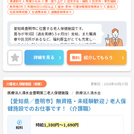
車通勤可
残業少なめ
寮・借り上げ
住宅手当・補助
託児所・育児補助
無資格OK
年間休日110日以上
産休･育休･介護休暇取得実績あり
高収入
社会保険完備
交通費支給
退職金制度あり
愛知県豊明市に位置する老人保健施設です。
賞与が年3回（過去実績5.5ヶ月分）支給、また職員
寮や託児所があるなど、福利厚生がとても充実して
いるなど、魅力がたくさん。最寄り駅からは徒歩圏
内に位置していますし、マイカー通勤も可能です
よ。
詳細を見る
無料
紹介してもらう
ご興味ある方には、面接対策ポイントなど、さらに
詳細をお話しいたしますのでお気軽にご相談くださ
い。
介護老人保健施設（老健）
更新日：2026年03月27日
医療法人清水会豊明第二老人保健施設
医療法人清水会
【愛知県／豊明市】無資格・未経験歓迎♪老人保
健施設でのお仕事です！〈介護職〉
時給
1,380円～1,690円
給料