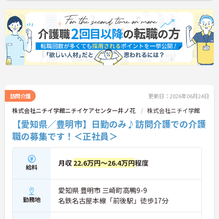
訪問介護
更新日：2026年06月24日
株式会社ニチイ学館ニチイケアセンター井ノ花
株式会社ニチイ学館
【愛知県／豊明市】日勤のみ♪訪問介護での介護
職の募集です！＜正社員＞
月収
22.6万円～26.4万円
程度
給料
愛知県 豊明市 三崎町高鴨9-9
勤務地
名鉄名古屋本線「前後駅」徒歩17分