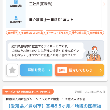
正社員(正職員)
雇用形態
■介護福祉士 ■経験1年以上
応募要件
車通勤可
年間休日110日以上
ボーナス・賞与あり
社会保険完備
交通費支給
愛知県豊明市に位置するデイサービスです。
ご興味をお持ちの方には詳細の情報や面接のポイン
トをお伝えしますのでお気軽にお問い合わせくださ
いませ。
詳細を見る
無料
紹介してもらう
サービス付き高齢者向け住宅（サ高住）
更新日：2026年03月27日
医療法人清水会グリーンヒルズケア相生
医療法人清水会
【愛知県／豊明市】賞与5.5ヶ月／地域の医療福