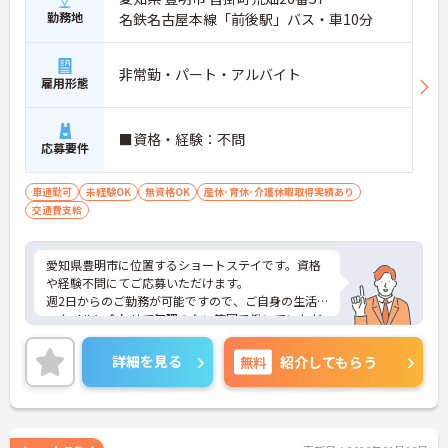
勤務地
名鉄名古屋本線「前後駅」バス・車10分
非常勤・パート・アルバイト
雇用形態
■資格・経験：不問
応募要件
車通勤可
未経験OK
無資格OK
産休･育休･介護休暇取得実績あり
交通費支給
愛知県豊明市に位置するショートステイです。資格
や経験不問にてご応募いただけます。
週2日からのご勤務が可能ですので、ご自身の生活
スタイルに合わせて無理のない範囲で働いていただ
けます。
ご興味のある方には、面接対策ポイントなど、さら
詳細を見る
無料
紹介してもらう
に詳細をお話しいたしますのでお気軽にご相談くだ
さい！