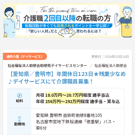
通所介護（デイサービス）
更新日：2026年01月16日
社会福祉法人勅使会勅使苑デイサービスセンター
社会福祉法人勅使会
【愛知県／豊明市】年間休日123日★残業少なめ
♪デイサービスにて介護職員募集！
月収
18.0万円～20.7万円
程度 諸手当込
給料
年収
256万円～292万円
程度 諸手当・賞与込
愛知県 豊明市 沓掛町勅使8番地105
名古屋市営地下鉄桜通線「徳重駅」バス・
勤務地
車6分