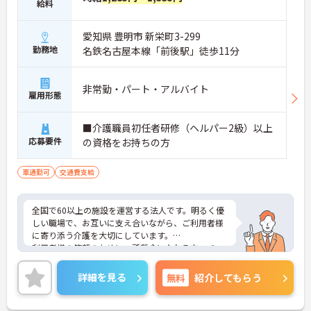
給料
愛知県 豊明市 新栄町3-299
勤務地
名鉄名古屋本線「前後駅」徒歩11分
非常勤・パート・アルバイト
雇用形態
■介護職員初任者研修（ヘルパー2級）以上
応募要件
の資格をお持ちの方
車通勤可
交通費支給
全国で60以上の施設を運営する法人です。明るく優
しい職場で、お互いに支え合いながら、ご利用者様
に寄り添う介護を大切にしています。
利用者様の笑顔のために一所懸命になれる方・チー
ム連携を大切に勤務出来る方を歓迎しています。
ご興味ある方には、面接対策ポイントなど、さらに
詳細を見る
無料
紹介してもらう
詳細をお話しいたしますのでお気軽にご相談くださ
い！