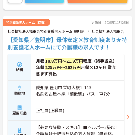
トをお伝えしますのでお気軽にお問い合わせくださ
いませ。
特別養護老人ホーム（特養）
更新日：2025年11月25日
社会福祉法人福田会特別養護老人ホーム 豊明苑
社会福祉法人福田会
【愛知県／豊明市】母体安定×教育制度あり★特
別養護老人ホームにて介護職の求人です！
月収
18.8万円～21.9万円
程度（諸手当込）
年収
225万円～262万円
月収×12ヶ月 賞与
給料
含まず算出
愛知県 豊明市 栄町大根1-143
勤務地
名鉄名古屋本線「前後駅」バス・車7分
正社員(正職員)
雇用形態
【必要な経験・スキル】 ■ヘルパー2級以上
介護福祉士取得見込の方大歓迎（無資格、