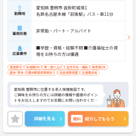
愛知県 豊明市 沓掛町城塚1
勤務地
名鉄名古屋本線「前後駅」バス・車11分
非常勤・パート・アルバイト
雇用形態
■学歴・資格・経験不問 ■介護福祉士の資
応募要件
格をお持ちの方は優遇
車通勤可
未経験OK
寮・借り上げ
住宅手当・補助
無資格OK
産休･育休･介護休暇取得実績あり
社会保険完備
交通費支給
愛知県 豊明市に位置する老人保健施設です。
ご興味をお持ちの方には詳細の情報や面接のポイン
トをお伝えしますのでお気軽にお問い合わせくださ
いませ。
詳細を見る
無料
紹介してもらう