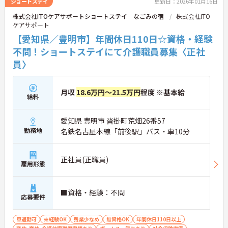
ショートステイ
更新日：2026年01月16日
株式会社ITOケアサポートショートステイ なごみの宿
株式会社ITO
ケアサポート
【愛知県／豊明市】年間休日110日☆資格・経験
不問！ショートステイにて介護職員募集〈正社
員〉
月収
18.6万円～21.5万円
程度 ※基本給
給料
愛知県 豊明市 沓掛町荒畑26番57
勤務地
名鉄名古屋本線「前後駅」バス・車10分
正社員(正職員)
雇用形態
■資格・経験：不問
応募要件
車通勤可
未経験OK
残業少なめ
無資格OK
年間休日110日以上