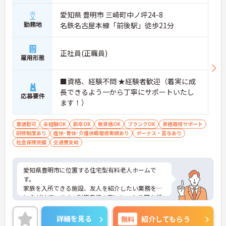
愛知県 豊明市 三崎町中ノ坪24-8
勤務地
名鉄名古屋本線「前後駅」徒歩21分
正社員(正職員)
雇用形態
■資格、経験不問 ★経験者歓迎（着実に成
長できるよう一から丁寧にサポートいたし
応募要件
ます！）
車通勤可
未経験OK
新卒OK
無資格OK
ブランクOK
資格取得サポート
研修制度あり
産休･育休･介護休暇取得実績あり
ボーナス・賞与あり
社会保険完備
交通費支給
愛知県豊明市に位置する住宅型有料老人ホームで
す。
家族を入所できる施設、友人を紹介したい業務を常
に心がけています。利用者様の声にしっかり耳を傾
けてくださる方、チームワークを大切に働いていた
だける方は大歓迎です！
詳細を見る
無料
紹介してもらう
ご興味をお持ちの方には詳細の情報や面接のポイン