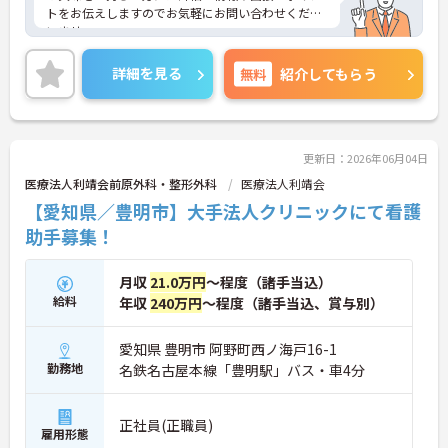
トをお伝えしますのでお気軽にお問い合わせくださ
いませ。
詳細を見る
無料
紹介してもらう
更新日：2026年06月04日
医療法人利靖会前原外科・整形外科
医療法人利靖会
【愛知県／豊明市】大手法人クリニックにて看護
助手募集！
月収
21.0万円
～程度（諸手当込）
給料
年収
240万円
～程度（諸手当込、賞与別）
愛知県 豊明市 阿野町西ノ海戸16-1
勤務地
名鉄名古屋本線「豊明駅」バス・車4分
正社員(正職員)
雇用形態