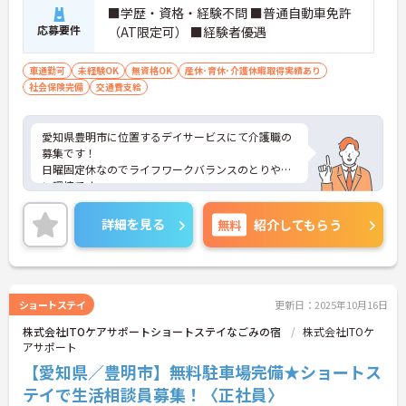
■学歴・資格・経験不問 ■普通自動車免許
応募要件
（AT限定可） ■経験者優遇
車通勤可
未経験OK
無資格OK
産休･育休･介護休暇取得実績あり
社会保険完備
交通費支給
愛知県豊明市に位置するデイサービスにて介護職の
募集です！
日曜固定休なのでライフワークバランスのとりやす
い環境です。
週休2日制で、日曜他1日のお休みは希望日が出せま
す。お子様の学校行事などに合わせて平日のお休み
詳細を見る
無料
紹介してもらう
も取れるのは嬉しいですね。
ご興味をお持ちの方は、詳しい詳細をお伝えします
ので、お気軽にお問い合わせください。
ショートステイ
更新日：2025年10月16日
株式会社ITOケアサポートショートステイなごみの宿
株式会社ITOケ
アサポート
【愛知県／豊明市】無料駐車場完備★ショートス
テイで生活相談員募集！〈正社員〉