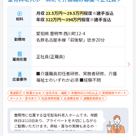
月収
23.5万円～29.5万円
程度※諸手当込
給料
年収
322万円～394万円
程度※諸手当込
愛知県 豊明市 西川町12-4
勤務地
名鉄名古屋本線「前後駅」徒歩20分
正社員(正職員)
雇用形態
■介護職員初任者研修、実務者研修、介護
応募要件
福祉士のいずれか必須 ■経験不問
車通勤可
残業少なめ
住宅手当・補助
年間休日110日以上
資格取得サポート
ボーナス・賞与あり
社会保険完備
交通費支給
退職金制度あり
豊明市に位置する住宅型有料老人ホームです。年間
休日は110日あり、プライベートを大切にしながら
ご勤務いただけます。昇給・賞与の実績もあるので
頑張りがしっかりと評価される環境です。ご興味を