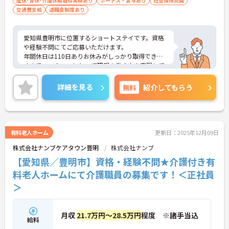
産休･育休･介護休暇取得実績あり
ボーナス・賞与あり
社会保険完備
交通費支給
退職金制度あり
愛知県豊明市に位置するショートステイです。資格
や経験不問にてご応募いただけます。
年間休日は110日ありお休みがしっかり取得できま
すので、スタッフにとって理想の働き方を実現して
います。
昇給や賞与制度があり頑張りが評価されてしっかり
詳細を見る
無料
紹介してもらう
と職員に還元されます。
ご興味のある方には、面接対策ポイントなど、さら
に詳細をお話しいたしますのでお気軽にご相談くだ
さい！
有料老人ホーム
更新日：2025年12月09日
株式会社ナンブケアタウン豊明
株式会社ナンブ
【愛知県／豊明市】資格・経験不問★介護付き有
料老人ホームにて介護職員の募集です！＜正社員
＞
月収
21.7万円～28.5万円
程度 ※諸手当込
給料