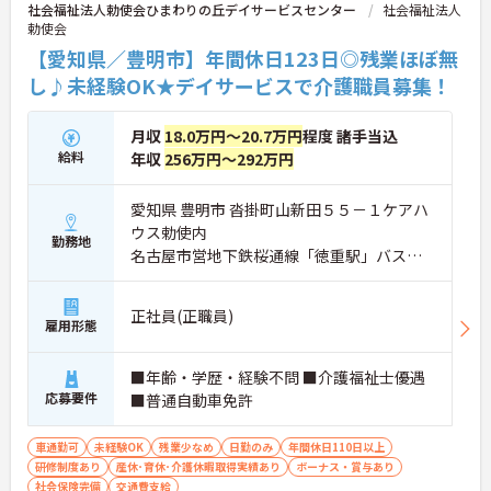
社会福祉法人勅使会ひまわりの丘デイサービスセンター
社会福祉法人
勅使会
【愛知県／豊明市】年間休日123日◎残業ほぼ無
し♪未経験OK★デイサービスで介護職員募集！
月収
18.0万円～20.7万円
程度 諸手当込
給料
年収
256万円～292万円
愛知県 豊明市 沓掛町山新田５５－１ケアハ
ウス勅使内
勤務地
名古屋市営地下鉄桜通線「徳重駅」バス・
車5分
正社員(正職員)
雇用形態
■年齢・学歴・経験不問 ■介護福祉士優遇
応募要件
■普通自動車免許
車通勤可
未経験OK
残業少なめ
日勤のみ
年間休日110日以上
研修制度あり
産休･育休･介護休暇取得実績あり
ボーナス・賞与あり
社会保険完備
交通費支給