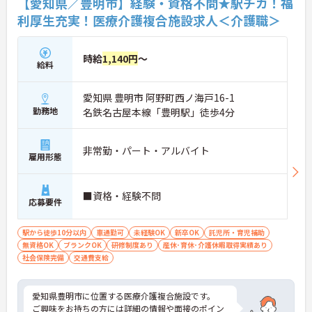
【愛知県／豊明市】経験・資格不問★駅チカ！福
利厚生充実！医療介護複合施設求人＜介護職＞
時給
1,140円
～
給料
愛知県 豊明市 阿野町西ノ海戸16-1
勤務地
名鉄名古屋本線「豊明駅」徒歩4分
非常勤・パート・アルバイト
雇用形態
■資格・経験不問
応募要件
駅から徒歩10分以内
車通勤可
未経験OK
新卒OK
託児所・育児補助
無資格OK
ブランクOK
研修制度あり
産休･育休･介護休暇取得実績あり
社会保険完備
交通費支給
愛知県豊明市に位置する医療介護複合施設です。
ご興味をお持ちの方には詳細の情報や面接のポイン