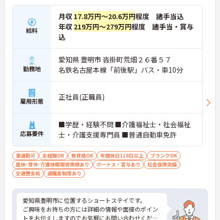
月収
17.8万円～20.6万円
程度 諸手当込
年収
219万円～279万円
程度 諸手当・賞与
給料
込
愛知県 豊明市 沓掛町荒畑２６番５７
勤務地
名鉄名古屋本線「前後駅」バス・車10分
正社員(正職員)
雇用形態
■学歴・経験不問 ■介護福祉士・社会福祉
応募要件
士・介護支援専門員 ■普通自動車免許
車通勤可
未経験OK
無資格OK
年間休日110日以上
ブランクOK
産休･育休･介護休暇取得実績あり
ボーナス・賞与あり
社会保険完備
交通費支給
退職金制度あり
愛知県豊明市に位置するショートステイです。
ご興味をお持ちの方には詳細の情報や面接のポイン
トをお伝えしますのでお気軽にお問い合わせくださ