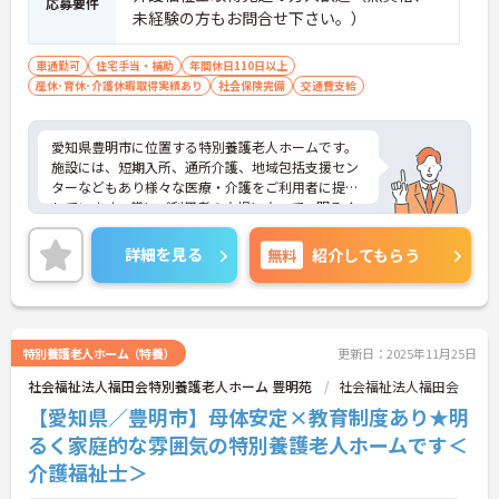
応募要件
未経験の方もお問合せ下さい。）
車通勤可
住宅手当・補助
年間休日110日以上
産休･育休･介護休暇取得実績あり
社会保険完備
交通費支給
愛知県豊明市に位置する特別養護老人ホームです。
施設には、短期入所、通所介護、地域包括支援セン
ターなどもあり様々な医療・介護をご利用者に提供
しています。常にご利用者の立場に立って、明るく
家庭的な雰囲気を大切にしている施設です。興味の
ある方は是非ご応募ください。
詳細を見る
無料
紹介してもらう
特別養護老人ホーム（特養）
更新日：2025年11月25日
社会福祉法人福田会特別養護老人ホーム 豊明苑
社会福祉法人福田会
【愛知県／豊明市】母体安定×教育制度あり★明
るく家庭的な雰囲気の特別養護老人ホームです＜
介護福祉士＞