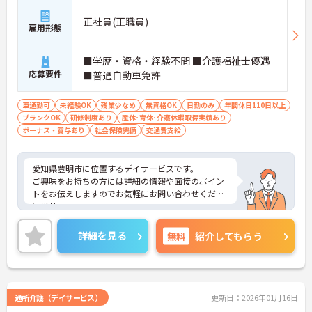
正社員(正職員)
雇用形態
■学歴・資格・経験不問 ■介護福祉士優遇
応募要件
■普通自動車免許
車通勤可
未経験OK
残業少なめ
無資格OK
日勤のみ
年間休日110日以上
ブランクOK
研修制度あり
産休･育休･介護休暇取得実績あり
ボーナス・賞与あり
社会保険完備
交通費支給
愛知県豊明市に位置するデイサービスです。
ご興味をお持ちの方には詳細の情報や面接のポイン
トをお伝えしますのでお気軽にお問い合わせくださ
いませ。
詳細を見る
無料
紹介してもらう
通所介護（デイサービス）
更新日：2026年01月16日