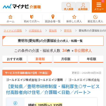
0
0
求人検索
会員登録
メニュー
ホーム
初めての方へ
面談会場一覧
保存した求人
最近見た求人
マイナビ介護職
介護福祉士
愛知県
豊明市
愛知県の介護福祉士の
豊明市(愛知県)の介護福祉士
の求人・転職一覧
34
この条件の介護・福祉求人数
非公開求人
件 ＋
おすすめ順
新着順
月収順
年収順
サービス付き高齢者向け住宅（サ高住）
更新日：2026年08月06日
ゴールドエイジ株式会社ゴールドエイジ豊明
ゴールドエイジ株式会社
【愛知県／豊明市研修制度・福利厚生◎サービス
付高齢者向け住宅／介護職＜日勤／パート＞
時給
1,285円～1,335円