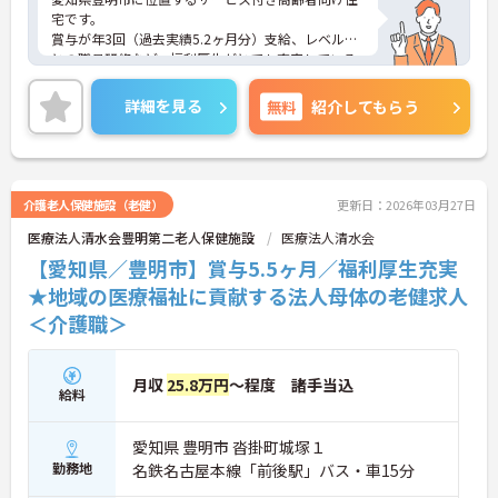
宅です。
賞与が年3回（過去実績5.2ヶ月分）支給、レベルご
との職員研修など、福利厚生がとても充実している
など、魅力がたくさん。
最寄り駅からは徒歩圏内に位置していますし、マイ
詳細を見る
無料
紹介してもらう
カー通勤も可能ですよ。
ご興味をお持ちの方には詳細の情報や面接のポイン
トをお伝えしますので、お気軽にお問い合わせくだ
さいませ。
介護老人保健施設（老健）
更新日：2026年03月27日
医療法人清水会豊明第二老人保健施設
医療法人清水会
【愛知県／豊明市】賞与5.5ヶ月／福利厚生充実
★地域の医療福祉に貢献する法人母体の老健求人
＜介護職＞
月収
25.8万円
～程度 諸手当込
給料
愛知県 豊明市 沓掛町城塚１
勤務地
名鉄名古屋本線「前後駅」バス・車15分