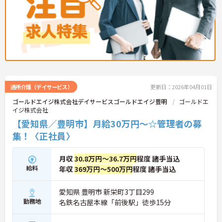
通所介護（デイサービス）
更新日：2026年04月01日
ゴールドエイジ株式会社デイサービスゴールドエイジ豊明
ゴールドエ
イジ株式会社
【愛知県／豊明市】月給30万円～☆管理者の募
集！〈正社員〉
月収
30.8万円～36.7万円
程度 諸手当込
給料
年収
369万円～500万円
程度 諸手当込
愛知県 豊明市 新栄町3丁目299
勤務地
名鉄名古屋本線「前後駅」徒歩15分