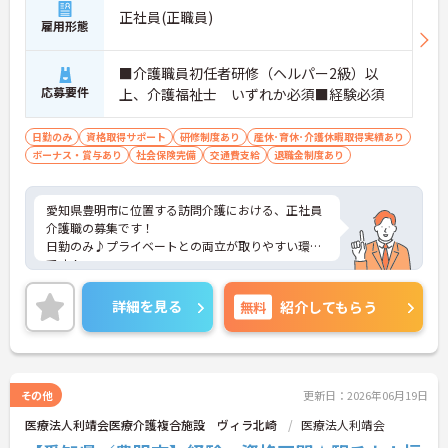
正社員(正職員)
雇用形態
■介護職員初任者研修（ヘルパー2級）以
応募要件
上、介護福祉士 いずれか必須■経験必須
日勤のみ
資格取得サポート
研修制度あり
産休･育休･介護休暇取得実績あり
ボーナス・賞与あり
社会保険完備
交通費支給
退職金制度あり
愛知県豊明市に位置する訪問介護における、正社員
介護職の募集です！
日勤のみ♪プライベートとの両立が取りやすい環境
です！
ご興味ある方には、面接対策ポイントなど、さらに
詳細をお話しいたしますのでお気軽にご相談くださ
詳細を見る
無料
紹介してもらう
い。
その他
更新日：2026年06月19日
医療法人利靖会医療介護複合施設 ヴィラ北崎
医療法人利靖会