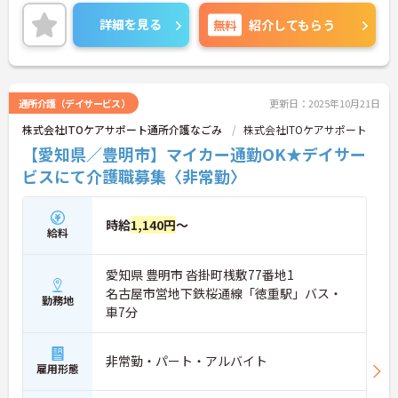
家庭的な雰囲気を大切にしている施設です。興味の
ある方は是非ご応募ください。
詳細を見る
無料
紹介してもらう
通所介護（デイサービス）
更新日：2025年10月21日
株式会社ITOケアサポート通所介護なごみ
株式会社ITOケアサポート
【愛知県／豊明市】マイカー通勤OK★デイサー
ビスにて介護職募集〈非常勤〉
時給
1,140円
～
給料
愛知県 豊明市 沓掛町桟敷77番地1
名古屋市営地下鉄桜通線「徳重駅」バス・
勤務地
車7分
非常勤・パート・アルバイト
雇用形態