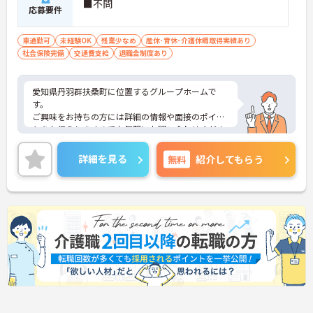
■不問
応募要件
車通勤可
未経験OK
残業少なめ
産休･育休･介護休暇取得実績あり
社会保険完備
交通費支給
退職金制度あり
愛知県丹羽群扶桑町に位置するグループホームで
す。
ご興味をお持ちの方には詳細の情報や面接のポイン
トをお伝えしますのでお気軽にお問い合わせくださ
いませ。
詳細を見る
無料
紹介してもらう