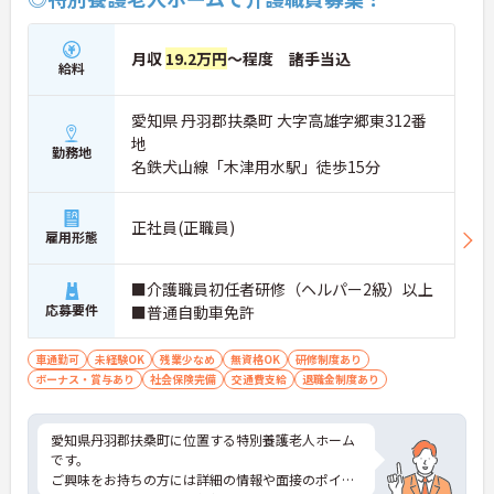
月収
19.2万円
～程度 諸手当込
給料
愛知県 丹羽郡扶桑町 大字高雄字郷東312番
地
勤務地
名鉄犬山線「木津用水駅」徒歩15分
正社員(正職員)
雇用形態
■介護職員初任者研修（ヘルパー2級）以上
応募要件
■普通自動車免許
車通勤可
未経験OK
残業少なめ
無資格OK
研修制度あり
ボーナス・賞与あり
社会保険完備
交通費支給
退職金制度あり
愛知県丹羽郡扶桑町に位置する特別養護老人ホーム
です。
ご興味をお持ちの方には詳細の情報や面接のポイン