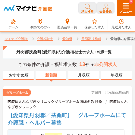
0
0
求人検索
会員登録
メニュー
ホーム
初めての方へ
面談会場一覧
保存した求人
最近見た求人
マイナビ介護職
介護福祉士
愛知県
丹羽郡扶桑町
愛知県の介護福
丹羽郡扶桑町(愛知県)の介護福祉士
の求人・転職一覧
13
この条件の介護・福祉求人数
非公開求人
件 ＋
おすすめ順
新着順
月収順
年収順
グループホーム
更新日：2026年06月08日
医療法人ふなびきクリニックグループホームほほえみ 扶桑
医療法人ふ
なびきクリニック
【愛知県丹羽郡／扶桑町】 グループホームにて
介護職・ヘルパー募集