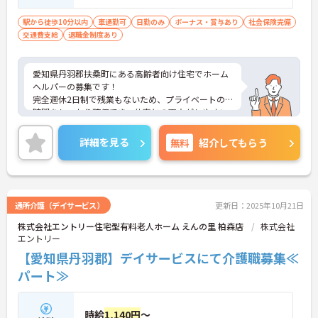
駅から徒歩10分以内
車通勤可
日勤のみ
ボーナス・賞与あり
社会保険完備
交通費支給
退職金制度あり
愛知県丹羽郡扶桑町にある高齢者向け住宅でホーム
ヘルパーの募集です！
完全週休2日制で残業もないため、プライベートの
時間をしっかり確保でき、仕事との両立がしやすい
職場です◎
また、最寄り駅徒歩5分でマイカー通勤もOKなの
詳細を見る
無料
紹介してもらう
で、ご自身のライフスタイルに合わせた交通手段が
選べます！
ご興味ある方は面接ポイントをお伝えしますので、
お気軽にご連絡ください。
通所介護（デイサービス）
更新日：2025年10月21日
株式会社エントリー住宅型有料老人ホーム えんの里 柏森店
株式会社
エントリー
【愛知県丹羽郡】デイサービスにて介護職募集≪
パート≫
時給
1,140円
～