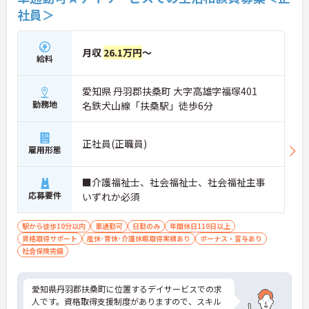
社員＞
月収
26.1万円
～
給料
愛知県 丹羽郡扶桑町 大字高雄字福塚401
勤務地
名鉄犬山線「扶桑駅」徒歩6分
正社員(正職員)
雇用形態
■介護福祉士、社会福祉士、社会福祉主事
応募要件
いずれか必須
駅から徒歩10分以内
車通勤可
日勤のみ
年間休日110日以上
資格取得サポート
産休･育休･介護休暇取得実績あり
ボーナス・賞与あり
社会保険完備
愛知県丹羽郡扶桑町に位置するデイサービスでの求
人です。資格取得支援制度がありますので、スキル