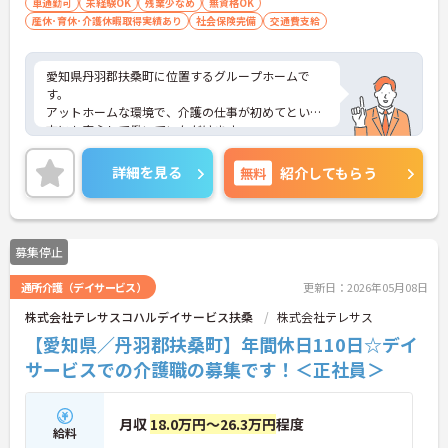
車通勤可
未経験OK
残業少なめ
無資格OK
産休･育休･介護休暇取得実績あり
社会保険完備
交通費支給
愛知県丹羽郡扶桑町に位置するグループホームで
す。
アットホームな環境で、介護の仕事が初めてという
方にも安心して働いていただけます。
ご興味をお持ちの方には詳細の情報や面接のポイン
トをお伝えしますのでお気軽にお問い合わせくださ
詳細を見る
無料
紹介してもらう
いませ。
募集停止
通所介護（デイサービス）
更新日：2026年05月08日
株式会社テレサスコハルデイサービス扶桑
株式会社テレサス
【愛知県／丹羽郡扶桑町】年間休日110日☆デイ
サービスでの介護職の募集です！＜正社員＞
月収
18.0万円～26.3万円
程度
給料