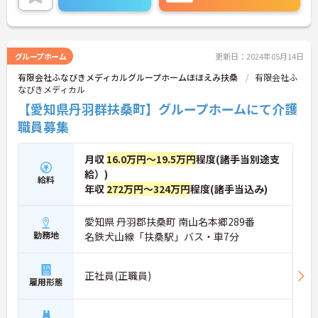
グループホーム
更新日：2024年05月14日
有限会社ふなびきメディカルグループホームほほえみ扶桑
有限会社ふ
なびきメディカル
【愛知県丹羽群扶桑町】グループホームにて介護
職員募集
月収
16.0万円～19.5万円
程度(諸手当別途支
給）)
給料
年収
272万円～324万円
程度(諸手当込み)
愛知県 丹羽郡扶桑町 南山名本郷289番
勤務地
名鉄犬山線「扶桑駅」バス・車7分
正社員(正職員)
雇用形態