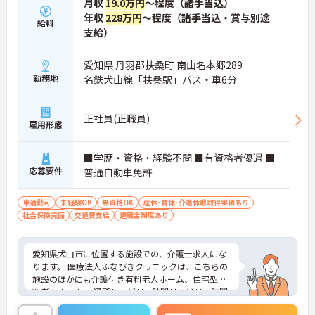
月収
19.0万円
～程度（諸手当込）
年収
228万円
～程度（諸手当込・賞与別途
給料
支給）
愛知県 丹羽郡扶桑町 南山名本郷289
勤務地
名鉄犬山線「扶桑駅」バス・車6分
正社員(正職員)
雇用形態
■学歴・資格・経験不問 ■有資格者優遇 ■
応募要件
普通自動車免許
車通勤可
未経験OK
無資格OK
産休･育休･介護休暇取得実績あり
社会保険完備
交通費支給
退職金制度あり
愛知県犬山市に位置する施設での、介護士求人にな
ります。 医療法人ふなびきクリニックは、こちらの
施設のほかにも介護付き有料老人ホーム、住宅型有
料老人ホーム、 通所リハビリ、訪問リハビリ・訪問
診療・訪問看護・訪問薬剤管理指導なども行ってい