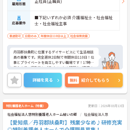
正社員(正職員)
雇用形態
■下記いずれか必須 介護福祉士・社会福祉
応募要件
士・社会福祉主事
車通勤可
日勤のみ
年間休日110日以上
社会保険完備
丹羽郡扶桑町に位置するデイサービスにて生活相談
員の募集です。完全週休2日制で年間休日110日！仕
事とプライベートを両立しやすい職場です！17時終
業なので、退勤後もプライベートの時間やご家庭の
時間を充実させることができます♪お持ちの業務経
験や資格をぜひ職場で活かしてみませんか？ご興味
詳細を見る
無料
紹介してもらう
ある方は面接ポイントをお伝えしますので、お気軽
にご連絡ください。
特別養護老人ホーム（特養）
更新日：2026年03月13日
社会福祉法人悠特別養護老人ホーム結いの郷
社会福祉法人悠
【愛知県／丹羽郡扶桑町】残業少なめ♪研修充実
◎特別養護老人ホームで介護職員募集！