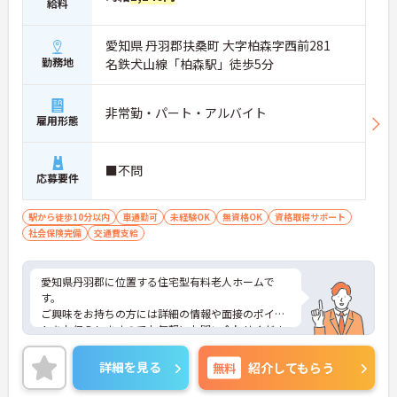
給料
愛知県 丹羽郡扶桑町 大字柏森字西前281
勤務地
名鉄犬山線「柏森駅」徒歩5分
非常勤・パート・アルバイト
雇用形態
■不問
応募要件
駅から徒歩10分以内
車通勤可
未経験OK
無資格OK
資格取得サポート
社会保険完備
交通費支給
愛知県丹羽郡に位置する住宅型有料老人ホームで
す。
ご興味をお持ちの方には詳細の情報や面接のポイン
トをお伝えしますのでお気軽にお問い合わせくださ
いませ。
詳細を見る
無料
紹介してもらう