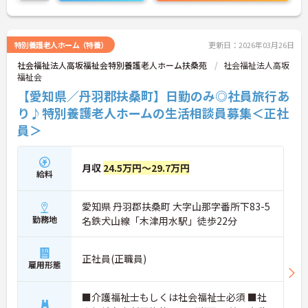
特別養護老人ホーム（特養）
更新日：2026年03月26日
社会福祉法人高坂福祉会特別養護老人ホーム扶桑苑
社会福祉法人高坂
福祉会
【愛知県／丹羽郡扶桑町】日勤のみ◎社員旅行あ
り♪特別養護老人ホームの生活相談員募集＜正社
員＞
月収
24.5万円～29.7万円
給料
愛知県 丹羽郡扶桑町 大字山那字番所下83-5
勤務地
名鉄犬山線「木津用水駅」徒歩22分
正社員(正職員)
雇用形態
■介護福祉士もしくは社会福祉士必須 ■社