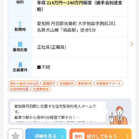
給料
年収
216万円～240万円
程度（諸手当別途支
給）
愛知県 丹羽郡扶桑町 大字柏森字西前281
勤務地
名鉄犬山線「柏森駅」徒歩5分
正社員(正職員)
雇用形態
■不問
応募要件
駅から徒歩10分以内
車通勤可
未経験OK
無資格OK
資格取得サポート
社会保険完備
交通費支給
愛知県丹羽郡に位置する住宅型有料老人ホームで
す。
最寄り駅から徒歩5分程度で駅チカ！
ご興味をお持ちの方には詳細の情報や面接のポイン
トをお伝えしますのでお気軽にお問い合わせくださ
いませ。
詳細を見る
無料
紹介してもらう