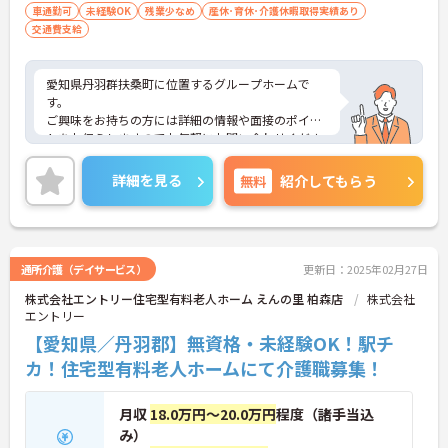
車通勤可
未経験OK
残業少なめ
産休･育休･介護休暇取得実績あり
交通費支給
愛知県丹羽群扶桑町に位置するグループホームで
す。
ご興味をお持ちの方には詳細の情報や面接のポイン
トをお伝えしますのでお気軽にお問い合わせくださ
いませ。
詳細を見る
無料
紹介してもらう
通所介護（デイサービス）
更新日：2025年02月27日
株式会社エントリー住宅型有料老人ホーム えんの里 柏森店
株式会社
エントリー
【愛知県／丹羽郡】無資格・未経験OK！駅チ
カ！住宅型有料老人ホームにて介護職募集！
月収
18.0万円～20.0万円
程度（諸手当込
み）