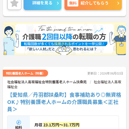
る法人です。最新の求人状況や質問につきまして
詳細を見る
無料
紹介してもらう
は、お気軽にお問合せください。
特別養護老人ホーム（特養）
更新日：2026年06月02日
社会福祉法人高坂福祉会特別養護老人ホーム扶桑苑
社会福祉法人高坂
福祉会
【愛知県／丹羽郡扶桑町】食事補助あり◎無資格
OK♪特別養護老人ホームの介護職員募集＜正社
員＞
月収
23.1万円～31.7万円
給料