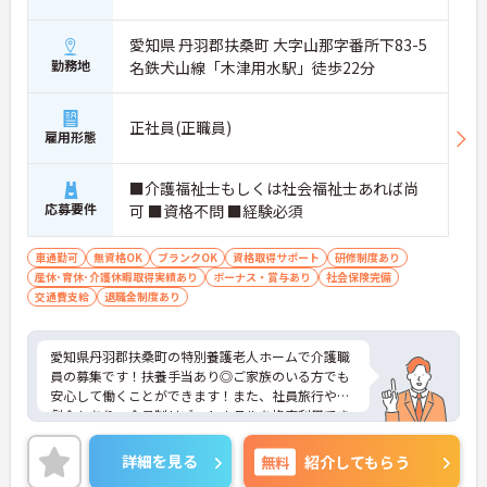
愛知県 丹羽郡扶桑町 大字山那字番所下83-5
勤務地
名鉄犬山線「木津用水駅」徒歩22分
正社員(正職員)
雇用形態
■介護福祉士もしくは社会福祉士あれば尚
応募要件
可 ■資格不問 ■経験必須
車通勤可
無資格OK
ブランクOK
資格取得サポート
研修制度あり
産休･育休･介護休暇取得実績あり
ボーナス・賞与あり
社会保険完備
交通費支給
退職金制度あり
愛知県丹羽郡扶桑町の特別養護老人ホームで介護職
員の募集です！扶養手当あり◎ご家族のいる方でも
安心して働くことができます！また、社員旅行や観
劇会もあり、会員制リゾートホテルを格安利用でき
る制度などもあります！ご興味のある方は、面接ポ
イントをお伝えしますので、お気軽にご連絡くださ
詳細を見る
無料
紹介してもらう
い。