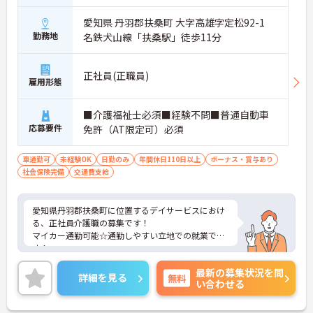
愛知県 丹羽郡扶桑町 大字高雄字定松92-1
勤務地
名鉄犬山線「扶桑駅」徒歩11分
正社員(正職員)
雇用形態
■介護福祉士必須■経験不問■普通自動車
応募要件
免許（AT限定可）必須
車通勤可
未経験OK
日勤のみ
年間休日110日以上
ボーナス・賞与あり
社会保険完備
交通費支給
愛知県丹羽郡扶桑町に位置するデイサービスにおけ
る、正社員介護職の募集です！
マイカー通勤可能☆通勤しやすい立地での就業で
す！
ご興味ある方には、面接対策ポイントなど、さらに
最新の募集状況を問
詳細をお話しいたしますのでお気軽にご相談くださ
詳細を見る
無料
い合わせる
い。