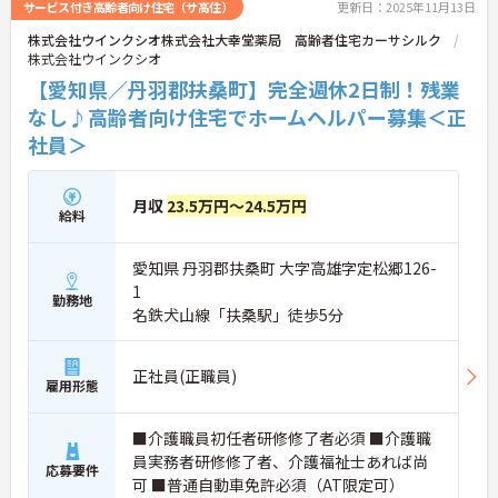
サービス付き高齢者向け住宅（サ高住）
更新日：2025年11月13日
株式会社ウインクシオ株式会社大幸堂薬局 高齢者住宅カーサシルク
株式会社ウインクシオ
【愛知県／丹羽郡扶桑町】完全週休2日制！残業
なし♪高齢者向け住宅でホームヘルパー募集＜正
社員＞
月収
23.5万円～24.5万円
給料
愛知県 丹羽郡扶桑町 大字高雄字定松郷126-
1
勤務地
名鉄犬山線「扶桑駅」徒歩5分
正社員(正職員)
雇用形態
■介護職員初任者研修修了者必須 ■介護職
員実務者研修修了者、介護福祉士あれば尚
応募要件
可 ■普通自動車免許必須（AT限定可）