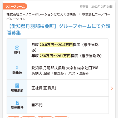
グループホーム
更新日：2022年08月29日
株式会社ニーノコーポレーションはなえくぼ扶桑
株式会社ニーノコー
ポレーション
【愛知県丹羽郡扶桑町】グループホームにて介護
職募集
月収
20.0万円～20.4万円
程度（諸手当込
み）
給料
年収
256万円～261万円
程度（諸手当込み）
愛知県 丹羽郡扶桑町 大字柏森字辻田398
勤務地
名鉄犬山線「柏森駅」バス・車6分
正社員(正職員)
雇用形態
■不問
応募要件