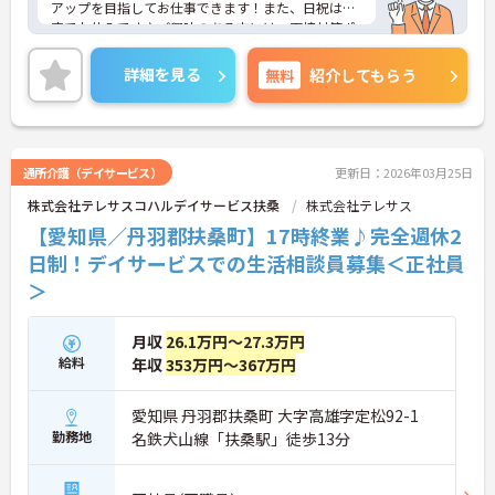
アップを目指してお仕事できます！また、日祝は固
定でお休みです♪ご興味のある方には、面接対策ポ
イントなど、さらに詳細をご案内しますのでお気軽
にご相談ください！
詳細を見る
無料
紹介してもらう
通所介護（デイサービス）
更新日：2026年03月25日
株式会社テレサスコハルデイサービス扶桑
株式会社テレサス
【愛知県／丹羽郡扶桑町】17時終業♪完全週休2
日制！デイサービスでの生活相談員募集＜正社員
＞
月収
26.1万円～27.3万円
給料
年収
353万円～367万円
愛知県 丹羽郡扶桑町 大字高雄字定松92-1
勤務地
名鉄犬山線「扶桑駅」徒歩13分