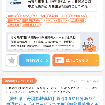
会福祉主事任用資格あれば尚可 ■普通自動
応募要件
車運転免許必須 ■生活相談員としての経験
必須
車通勤可
日勤のみ
ブランクOK
資格取得サポート
研修制度あり
産休･育休･介護休暇取得実績あり
ボーナス・賞与あり
社会保険完備
交通費支給
退職金制度あり
愛知県丹羽郡扶桑町の特別養護老人ホームで生活相
談職員の募集です！日勤のみのお仕事で、時間外労
働が月平均3時間なので、終業後の予定が立てやす
い職場です！社員旅行や観劇会もあり、会員制リゾ
ートホテルを格安利用できる制度などもあります！
ご興味のある方は、面接ポイントをお伝えしますの
詳細を見る
無料
紹介してもらう
で、お気軽にご連絡ください。
通所介護（デイサービス）
更新日：2026年03月25日
有限会社プロネクスト なかむら・パワーリハビリセンター3
有限会
社プロネクスト なかむら・パワーリハビリセンター
【愛知県／丹羽郡扶桑町】賞与3.5か月分あり◎
車通勤可★デイサービスでの生活相談員募集＜正