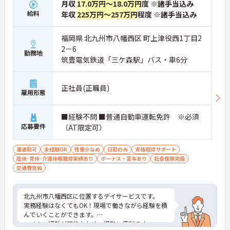
月収
17.0万円～18.0万円
度 ※諸手当込み
給料
年収
225万円～257万円
程度 ※諸手当込み
福岡県 北九州市八幡西区 町上津役西1丁目2
2－6
勤務地
筑豊電気鉄道「三ケ森駅」バス・車6分
正社員(正職員)
雇用形態
■経験不問 ■普通自動車運転免許 ※必須
応募要件
（AT限定可）
車通勤可
未経験OK
残業少なめ
日勤のみ
資格取得サポート
産休･育休･介護休暇取得実績あり
ボーナス・賞与あり
社会保険完備
交通費支給
北九州市八幡西区に位置するデイサービスです。
実務経験はなくてもOK！現場で働きながら経験を積
んでいくことができます。
マイカー通勤が可能なため、通勤に便利です。