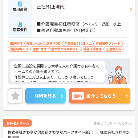
正社員(正職員)
雇用形態
■介護職員初任者研修（ヘルパー2級）以上
応募要件
■普通自動車免許（AT限定可）
車通勤可
残業少なめ
無資格OK
年間休日110日以上
資格取得サポート
研修制度あり
産休･育休･介護休暇取得実績あり
社会保険完備
交通費支給
全国に施設を展開する大手法人の介護付き有料老人
ホームでの介護士求人です。
年間休日110日以上あり、しっかり働いてしっかり
休める、社員にとって理想の働き方を実現できます
◎
福利厚生が充実、残業が少なめと働きやすい環境で
詳細を見る
無料
紹介してもらう
す！
ご興味ある方には、面接対策ポイントなど、さらに
詳細をお話しいたしますのでお気軽にご相談くださ
い！
有料老人ホーム
更新日：2026年08月05日
株式会社さわやか倶楽部さわやかパークサイド新川
株式会社さわやか
倶楽部