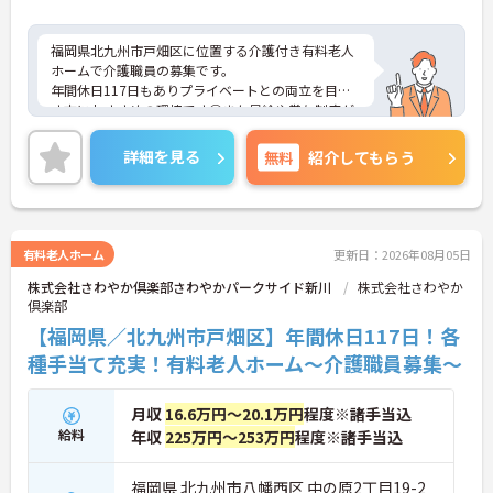
福岡県北九州市戸畑区に位置する介護付き有料老人
ホームで介護職員の募集です。
年間休日117日もありプライベートとの両立を目指
す方におすすめの環境です◎また昇給や賞与制度が
あり、頑張りが評価されてしっかりと職員に還元さ
れます。さらに各種手当も充実しているのは嬉しい
詳細を見る
無料
紹介してもらう
ポイントです！これまでの経験や知識を活かして新
しい職場で働いてみませんか？
こちらの求人にご興味がございましたら面接のポイ
ントもお伝えしますので是非ご応募お待ちしており
ます。
有料老人ホーム
更新日：2026年08月05日
株式会社さわやか倶楽部さわやかパークサイド新川
株式会社さわやか
倶楽部
【福岡県／北九州市戸畑区】年間休日117日！各
種手当て充実！有料老人ホーム～介護職員募集～
月収
16.6万円～20.1万円
程度※諸手当込
給料
年収
225万円～253万円
程度※諸手当込
福岡県 北九州市八幡西区 中の原2丁目19-2