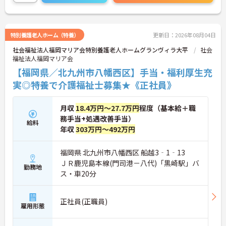
特別養護老人ホーム（特養）
更新日：2026年08月04日
社会福祉法人福岡マリア会特別養護老人ホームグランヴィラ大平
社会
福祉法人福岡マリア会
【福岡県／北九州市八幡西区】手当・福利厚生充
実◎特養で介護福祉士募集★《正社員》
月収
18.4万円～27.7万円
程度（基本給＋職
務手当+処遇改善手当）
給料
年収
303万円～492万円
福岡県 北九州市八幡西区 船越3‐1‐13
ＪＲ鹿児島本線(門司港－八代)「黒崎駅」バ
勤務地
ス・車20分
正社員(正職員)
雇用形態