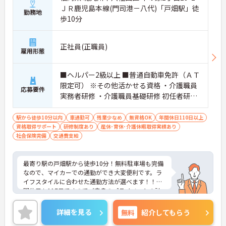
ＪＲ鹿児島本線(門司港－八代)「戸畑駅」徒
勤務地
歩10分
正社員(正職員)
雇用形態
■ヘルパー2級以上 ■普通自動車免許（ＡＴ
限定可） ※その他活かせる資格 ・介護職員
応募要件
実務者研修 ・介護職員基礎研修 初任者研修
・ヘルパー1級・ヘルパー2級 その他
駅から徒歩10分以内
車通勤可
残業少なめ
無資格OK
年間休日110日以上
資格取得サポート
研修制度あり
産休･育休･介護休暇取得実績あり
社会保険完備
交通費支給
最寄り駅の戸畑駅から徒歩10分！無料駐車場も完備
なので、マイカーでの通勤ができ大変便利です。ラ
イフスタイルに合わせた通勤方法が選べます！！年
間休日も117日ですのでご自身のプライベートの計
画も立てやすいのはすごく魅力的ですよね☆育児休
業の取得実績もあり！今、子育て中のお母さん、将
詳細を見る
無料
紹介してもらう
来結婚や出産をお考えの方も安心して働ける環境が