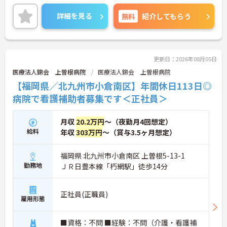
4週8休のシフト制できちんと休みが取れ、昇給・賞
与もあり働きやすい環境が整っています。
詳細を見る
無料
紹介してもらう
ご興味がある方は是非一度マイナビまでお問い合わ
せください。さらに詳細などお伝えします。
更新日：2026年08月05日
医療法人錦会 上曽根病院
医療法人錦会 上曽根病院
【福岡県／北九州市小倉南区】年間休日113日◎
病院で看護補助者募集です＜正社員＞
月収
20.2万円
～（夜勤月4回想定）
給料
年収
303万円
～（賞与3.5ヶ月想定）
福岡県 北九州市小倉南区 上曽根5-13-1
勤務地
ＪＲ日豊本線「朽網駅」徒歩14分
正社員(正職員)
雇用形態
■資格：不問 ■経験：不問（介護・看護補