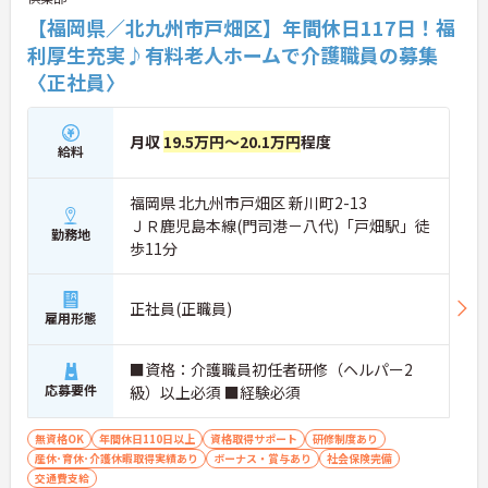
【福岡県／北九州市戸畑区】年間休日117日！福
利厚生充実♪有料老人ホームで介護職員の募集
〈正社員〉
月収
19.5万円～20.1万円
程度
給料
福岡県 北九州市戸畑区 新川町2-13
ＪＲ鹿児島本線(門司港－八代)「戸畑駅」徒
勤務地
歩11分
正社員(正職員)
雇用形態
■資格：介護職員初任者研修（ヘルパー2
応募要件
級）以上必須 ■経験必須
無資格OK
年間休日110日以上
資格取得サポート
研修制度あり
産休･育休･介護休暇取得実績あり
ボーナス・賞与あり
社会保険完備
交通費支給