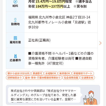
月収
15.4万円～19.8万円
程度 ※諸手当込
給料
年収
184万円～237万円
以上 ※賞与別
福岡県 北九州市小倉北区 神岳2丁目10-14
北九州都市モノレール小倉線「旦過駅」徒
勤務地
歩10分
正社員(正職員)
雇用形態
■介護資格不問 ※ヘルパー1級などの介護の
資格保有者、介護経験者は尚可 ■普通自動
応募要件
車一種免許（AT限定可）
駅から徒歩10分以内
車通勤可
未経験OK
無資格OK
資格取得サポート
研修制度あり
産休･育休･介護休暇取得実績あり
社会保険完備
交通費支給
株式会社さわやか倶楽部は「株式会社ウチヤマホー
ルディングス」のグループ会社であり、安定した基
盤と誠実な運営に力を注いでいる企業で、全国で施
設を展開しています。