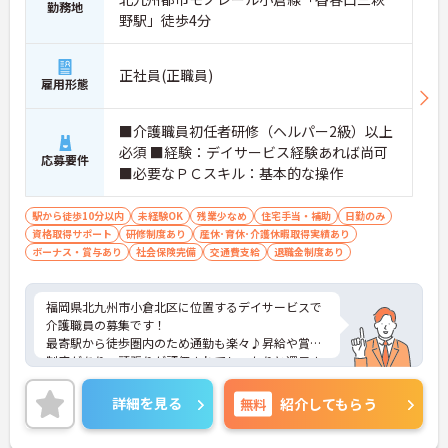
勤務地
野駅」徒歩4分
正社員(正職員)
雇用形態
■介護職員初任者研修（ヘルパー2級）以上
必須 ■経験：デイサービス経験あれば尚可
応募要件
■必要なＰＣスキル：基本的な操作
駅から徒歩10分以内
未経験OK
残業少なめ
住宅手当・補助
日勤のみ
資格取得サポート
研修制度あり
産休･育休･介護休暇取得実績あり
ボーナス・賞与あり
社会保険完備
交通費支給
退職金制度あり
福岡県北九州市小倉北区に位置するデイサービスで
介護職員の募集です！
最寄駅から徒歩圏内のため通勤も楽々♪昇給や賞与
制度があり、頑張りが評価されてしっかりと還元さ
れます。さらに住宅手当などの各種手当もあるのは
嬉しいポイントです◎現場経験のない方でもチャレ
詳細を見る
無料
紹介してもらう
ンジできる職場で、フォロー体制もあり、経験に関
わらず安心してスタートできます。