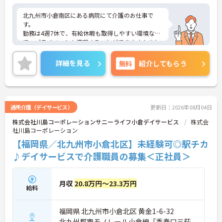
北九州市小倉南区にある病院にて介護のお仕事で
す。
勤務は4週7休で、有給休暇も取得しやすい環境なの
で、プライベートも満喫することができます！また
賞与4.7ヶ月分支給実績もあり、頑張りがしっかりと
反映されるのもおすすめしたいポイントのひとつで
詳細を見る
無料
紹介してもらう
す♪
ご興味がある方は是非一度マイナビまでお問い合わ
せください。さらに詳細などお伝えします！
通所介護（デイサービス）
更新日：2026年08月04日
株式会社川島コーポレーションサニーライフ小倉デイサービス
株式会
社川島コーポレーション
【福岡県／北九州市小倉北区】未経験可◎駅チカ
♪デイサービスで介護職員の募集＜正社員＞
月収
20.8万円～23.3万円
給料
福岡県 北九州市小倉北区 黄金1-6-32
北九州都市モノレール小倉線「香春口三萩