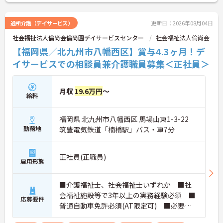
駐車場完備で通勤も安心。職員研修や資格取得支援
もあり、専門職としてスキルアップを目指す方に最
適な環境です。
通所介護（デイサービス）
更新日：2026年08月04日
ご興味のある方には、面接対策ポイントなどさらに
社会福祉法人倫尚会倫尚園デイサービスセンター
社会福祉法人倫尚会
詳細をお話いたしますので、お気軽にご相談くださ
い。
【福岡県／北九州市八幡西区】賞与4.3ヶ月！デ
イサービスでの相談員兼介護職員募集＜正社員＞
月収
19.6万円
～
給料
福岡県 北九州市八幡西区 馬場山東1-3-22
勤務地
筑豊電気鉄道「楠橋駅」バス・車7分
正社員(正職員)
雇用形態
■介護福祉士、社会福祉士いずれか ■社
会福祉施設等で3年以上の実務経験必須 ■
応募要件
普通自動車免許必須(AT限定可) ■必要なP
Cスキル：文字入力程度