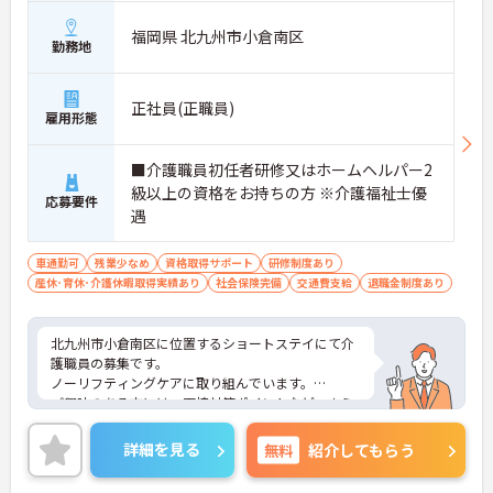
福岡県 北九州市小倉南区
勤務地
正社員(正職員)
雇用形態
■介護職員初任者研修又はホームヘルパー2
級以上の資格をお持ちの方 ※介護福祉士優
応募要件
遇
車通勤可
残業少なめ
資格取得サポート
研修制度あり
産休･育休･介護休暇取得実績あり
社会保険完備
交通費支給
退職金制度あり
北九州市小倉南区に位置するショートステイにて介
護職員の募集です。
ノーリフティングケアに取り組んでいます。
ご興味のある方には、面接対策ポイントなど、さら
に詳細をお話しいたしますので、お気軽にご相談く
ださい。
詳細を見る
無料
紹介してもらう