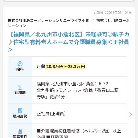
こちらの求人にご興味がございましたら面接のポイ
ントもお伝えしますので是非ご応募お待ちしており
ます。
更新日：2026年08月04日
株式会社川島コーポレーションサニーライフ小倉
株式会社川島コーポ
レーション
【福岡県／北九州市小倉北区】未経験可◎駅チカ
♪住宅型有料老人ホームで介護職員募集＜正社員
＞
月収
20.8万円～23.3万円
給料
福岡県 北九州市小倉北区 黄金1-6-32
北九州都市モノレール小倉線「香春口三萩
勤務地
野駅」徒歩4分
正社員(正職員)
雇用形態
■介護職員初任者研修（ヘルパー2級）以上
応募要件
必須 ■経験不問