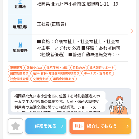
福岡県 北九州市小倉南区 沼緑町1-11‐19
勤務地
正社員(正職員)
雇用形態
■資格：介護福祉士・社会福祉士・社会福
祉主事 いずれか必須 ■経験：あれば尚可
応募要件
（経験者優遇） ■普通自動車運転免許：必
須
車通勤可
残業少なめ
住宅手当・補助
日勤のみ
資格取得サポート
研修制度あり
産休･育休･介護休暇取得実績あり
ボーナス・賞与あり
社会保険完備
交通費支給
退職金制度あり
福岡県北九州市小倉南区に位置する特別養護老人ホ
ームで生活相談員の募集です。入所・退所の調整や
利用者の生活全般に関する相談業務、ショートステ
イ対応、介護給付管理、行政や関係機関との連絡調
整など幅広い業務を担当します。
各種手当・福利厚生が充実しており、賞与は3.5ヶ月
詳細を見る
無料
紹介してもらう
分（過去実績）と安定した収入が見込めます。年間
休日107日でプライベートも大切にできます。無料