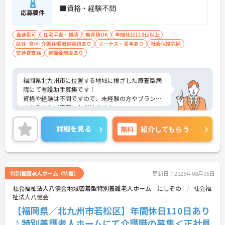
■資格・経験不問
応募要件
車通勤可
住宅手当・補助
無資格OK
年間休日110日以上
産休･育休･介護休暇取得実績あり
ボーナス・賞与あり
社会保険完備
交通費支給
退職金制度あり
福岡県北九州市に位置する地域に根ざした療養型病
院にて看護助手募集です！
資格や経験は不問ですので、未経験の方やブランク
のある方もご応募いただけます！
年間休日も122日としっかりお休みも取得出来るの
で、ワークライフバランスを大切にしたい方にオス
詳細を見る
無料
紹介してもらう
スメです◎
ご興味ある方には、面接対策ポイントなど、さらに
詳細をお話しいたしますのでお気軽にご相談くださ
い！
特別養護老人ホーム（特養）
更新日：2026年08月05日
社会福祉法人八健会地域密着型特別養護老人ホーム にしぞの
社会福
祉法人八健会
【福岡県／北九州市若松区】年間休日110日あり
♪特別養護老人ホームにて介護職の募集＜正社員