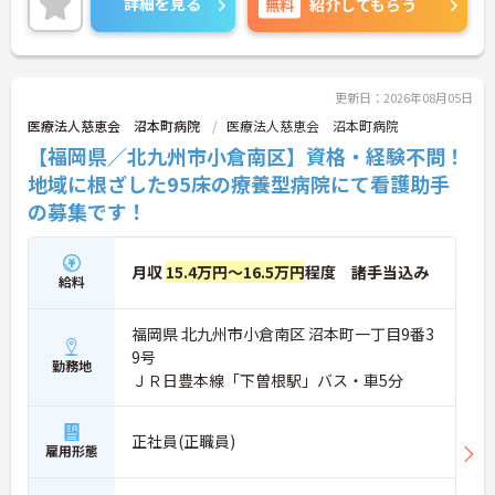
詳細を見る
無料
紹介してもらう
ご興味のある方には、面接対策ポイントなど、さら
に詳細をお話しいたしますのでお気軽にご相談くだ
さい！
更新日：2026年08月05日
医療法人慈恵会 沼本町病院
医療法人慈恵会 沼本町病院
【福岡県／北九州市小倉南区】資格・経験不問！
地域に根ざした95床の療養型病院にて看護助手
の募集です！
月収
15.4万円～16.5万円
程度 諸手当込み
給料
福岡県 北九州市小倉南区 沼本町一丁目9番3
9号
勤務地
ＪＲ日豊本線「下曽根駅」バス・車5分
正社員(正職員)
雇用形態