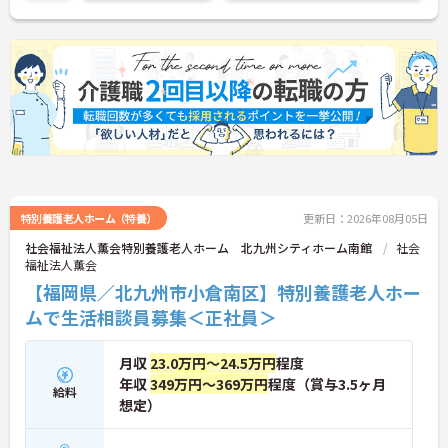
整っています。毎月の各種手当ても充実です！！ご
興味ある方には、面接対策ポイントなど、さらに詳
細をお話しいたしますのでお気軽にご相談くださ
い。
特別養護老人ホーム（特養）
更新日：2026年08月05日
社会福祉法人薫会特別養護老人ホーム 北九州シティホーム南館
社会
福祉法人薫会
【福岡県／北九州市小倉南区】特別養護老人ホー
ムで生活相談員募集＜正社員＞
月収
23.0万円～24.5万円
程度
年収
349万円～369万円
程度（賞与3.5ヶ月
給料
想定）