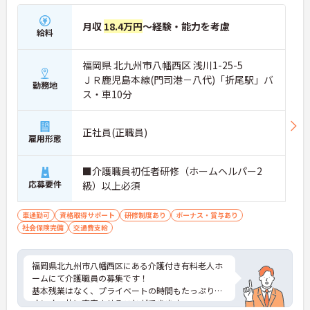
月収
18.4万円
～経験・能力を考慮
給料
福岡県 北九州市八幡西区 浅川1-25-5
ＪＲ鹿児島本線(門司港－八代)「折尾駅」バ
勤務地
ス・車10分
正社員(正職員)
雇用形態
■介護職員初任者研修（ホームヘルパー2
応募要件
級）以上必須
車通勤可
資格取得サポート
研修制度あり
ボーナス・賞与あり
社会保険完備
交通費支給
福岡県北九州市八幡西区にある介護付き有料老人ホ
ームにて介護職員の募集です！
基本残業はなく、プライベートの時間もたっぷり！
オンオフ共に充実させることができます。