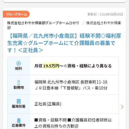
グループホーム
更新日：2026年08月05日
株式会社さわやか倶楽部グループホームひかり
株式会社さわやか倶楽
部
【福岡県／北九州市小倉南区】経験不問◎福利厚
生充実☆グループホームにて介護職員の募集で
す！＜正社員＞
月収
19.5万円
～※資格・経験により異なる
給料
福岡県 北九州市小倉南区 長野東町11-16
勤務地
ＪＲ日豊本線「下曽根駅」バス・車10分
正社員(正職員)
雇用形態
■資格・経験不問 ■介護職員初任者研修以
応募要件
上の資格お持ちの方歓迎