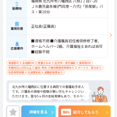
福岡県 北九州市八幡西区 八枝1丁目7-20
ＪＲ鹿児島本線(門司港－八代)「折尾駅」バ
勤務地
ス・車10分
正社員(正職員)
雇用形態
■資格不問 ■介護職員初任者研修修了者、
ホームヘルパー2級、介護福祉士あれば尚可
応募要件
■経験不問
車通勤可
未経験OK
残業少なめ
託児所・育児補助
無資格OK
年間休日110日以上
産休･育休･介護休暇取得実績あり
ボーナス・賞与あり
社会保険完備
交通費支給
退職金制度あり
北九州市八幡西区に位置する病院での看護助手求人
です。介護系の資格や経験が無い方もチャレンジい
ただけます。賞与5ヶ月の支給実績もあり、モチベー
ションにもつながります。ご興味のある方には、面
接対策ポイントなど、さらに詳細をお話しいたしま
すのでお気軽にご相談ください！
詳細を見る
無料
紹介してもらう