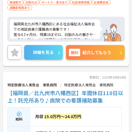
車通勤可
日勤のみ
ボーナス・賞与あり
社会保険完備
交通費支給
退職金制度あり
福岡県北九州市八幡西区にある社会福祉法人倫尚会
での相談員兼介護職員の募集です！
賞与4.3ヶ月分、残業ほぼゼロ、日勤のみの働きやす
い条件が魅力。地域密着型の施設で利用者の自立支
援に貢献できます。福利厚生も充実しており正職員
として長く働きたい方にもおすすめです。ご興味が
詳細を見る
無料
紹介してもらう
ある方は、ご面接のポイントをお伝えしますので、
お気軽にお問い合わせください。
更新日：2026年08月04日
特定医療法人東筑会 東筑病院
特定医療法人東筑会 東筑病院
【福岡県／北九州市八幡西区】年間休日110日以
上！託児所あり♪病院での看護補助募集
月収
15.0万円～24.0万円
給料