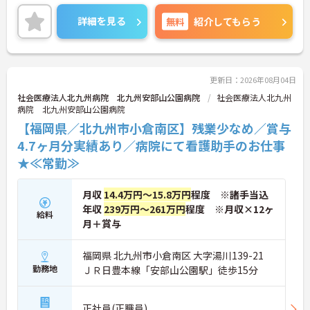
ご興味をお持ちの方はお気軽にお問い合わせくださ
い。
詳細を見る
無料
紹介してもらう
更新日：2026年08月04日
社会医療法人北九州病院 北九州安部山公園病院
社会医療法人北九州
病院 北九州安部山公園病院
【福岡県／北九州市小倉南区】残業少なめ／賞与
4.7ヶ月分実績あり／病院にて看護助手のお仕事
★≪常勤≫
月収
14.4万円～15.8万円
程度 ※諸手当込
年収
239万円～261万円
程度 ※月収×12ヶ
給料
月＋賞与
福岡県 北九州市小倉南区 大字湯川139-21
勤務地
ＪＲ日豊本線「安部山公園駅」徒歩15分
正社員(正職員)