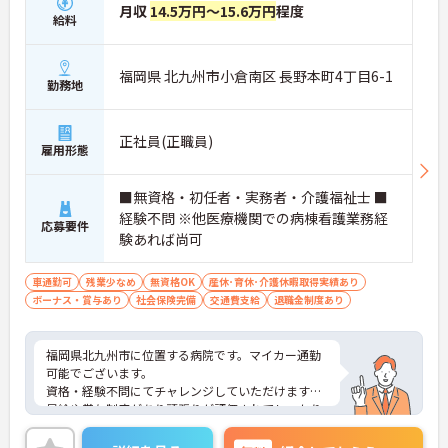
月収
14.5万円～15.6万円
程度
給料
福岡県 北九州市小倉南区 長野本町4丁目6-1
勤務地
正社員(正職員)
雇用形態
■無資格・初任者・実務者・介護福祉士 ■
経験不問 ※他医療機関での病棟看護業務経
応募要件
験あれば尚可
車通勤可
残業少なめ
無資格OK
産休･育休･介護休暇取得実績あり
ボーナス・賞与あり
社会保険完備
交通費支給
退職金制度あり
福岡県北九州市に位置する病院です。マイカー通勤
可能でございます。
資格・経験不問にてチャレンジしていただけます。
昇給や賞与制度があり頑張りが評価されてしっかり
と職員に還元されます。賞与は計4ヶ月分の支給実績
と嬉しい高待遇です。