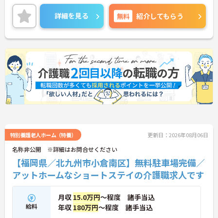
無料駐車場があり、マイカー通勤も可能◎離れた地
域にお住まいの方もストレス無く通勤していただけ
詳細を見る
無料
紹介してもらう
ます！
ご興味のある方には、面接対策ポイントなど、さら
に詳細をお話しいたしますのでお気軽にご相談くだ
さい！
特別養護老人ホーム（特養）
更新日：2026年08月06日
名称非公開 ※詳細はお問合せください
【福岡県／北九州市小倉南区】無料駐車場完備／
アットホームなショートステイの介護職求人です
月収
15.0万円
～程度 諸手当込
給料
年収
180万円
～程度 諸手当込