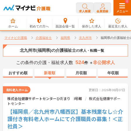
0
0
求人検索
会員登録
メニュー
ホーム
初めての方へ
面談会場一覧
保存した求人
最近見た求人
マイナビ介護職
介護福祉士
福岡県
北九州市
福岡県の介護福祉士
北九州市(福岡県)の介護福祉士
の求人・転職一覧
524
この条件の介護・福祉求人数
非公開求人
件 ＋
おすすめ順
新着順
月収順
年収順
有料老人ホーム
更新日：2026年08月07日
株式会社健康サポートセンターひだまり I号館
株式会社健康サポー
トセンター
【福岡県／北九州市八幡西区】基本残業なし☆介
護付き有料老人ホームにて介護職員の募集！＜正
社員＞