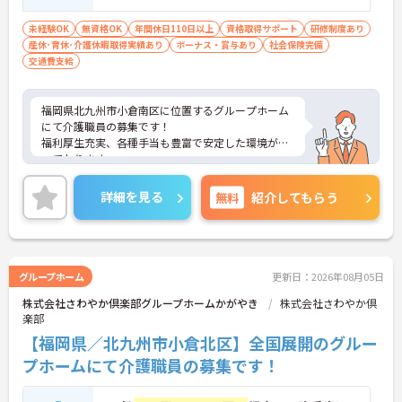
未経験OK
無資格OK
年間休日110日以上
資格取得サポート
研修制度あり
産休･育休･介護休暇取得実績あり
ボーナス・賞与あり
社会保険完備
交通費支給
福岡県北九州市小倉南区に位置するグループホーム
にて介護職員の募集です！
福利厚生充実、各種手当も豊富で安定した環境が整
っております。
年間休日も117日あり、無理なくご家庭やプライベ
ートと両立することができます。
詳細を見る
無料
紹介してもらう
ご興味のある方は、面接のポイントお伝えしますの
でお気軽にお問い合わせください！
グループホーム
更新日：2026年08月05日
株式会社さわやか倶楽部グループホームかがやき
株式会社さわやか倶
楽部
【福岡県／北九州市小倉北区】全国展開のグルー
プホームにて介護職員の募集です！