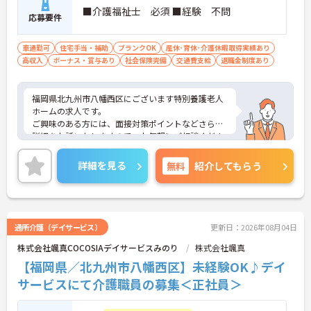
■介護福祉士 必須 ■経験 不問
応募要件
車通勤可
住宅手当・補助
ブランクOK
産休･育休･介護休暇取得実績あり
高収入
ボーナス・賞与あり
社会保険完備
交通費支給
退職金制度あり
福岡県北九州市八幡西区にございます特別養護老人
ホームの求人です。
ご興味のある方には、面接対策ポイントなどさらに
詳細をお話いたしますので、お気軽にご相談くださ
い。
詳細を見る
無料
紹介してもらう
通所介護（デイサービス）
更新日：2026年08月04日
株式会社颯真COCOSIAデイサービスみのり
株式会社颯真
【福岡県／北九州市八幡西区】未経験OK♪デイ
サービスにて介護職員の募集＜正社員＞