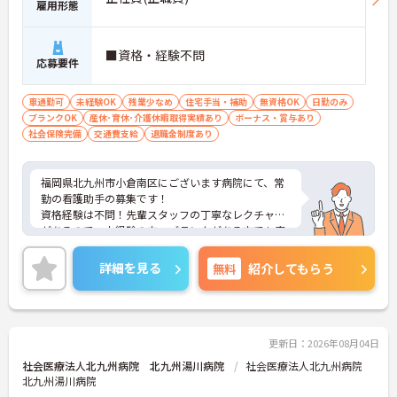
雇用形態
■資格・経験不問
応募要件
車通勤可
未経験OK
残業少なめ
住宅手当・補助
無資格OK
日勤のみ
ブランクOK
産休･育休･介護休暇取得実績あり
ボーナス・賞与あり
社会保険完備
交通費支給
退職金制度あり
福岡県北九州市小倉南区にございます病院にて、常
勤の看護助手の募集です！
資格経験は不問！先輩スタッフの丁寧なレクチャー
があるので、未経験の方・ブランクがある方でも安
心してご入職いただけます◎
賞与も4.7掛け津分の実績あり♪頑張りをしっかり評
詳細を見る
無料
紹介してもらう
価してくれる環境が整っているので、仕事のモチベ
ーションにつながります。
ご興味ある方には、面接対策ポイントなど、さらに
詳細をお話しいたしますのでお気軽にご相談くださ
い！
更新日：2026年08月04日
社会医療法人北九州病院 北九州湯川病院
社会医療法人北九州病院
北九州湯川病院