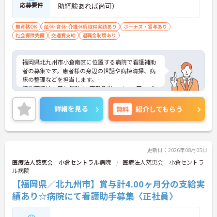
応募要件
助経験あれば尚可）
無資格OK
産休･育休･介護休暇取得実績あり
ボーナス・賞与あり
社会保険完備
交通費支給
退職金制度あり
福岡県北九州市小倉南区に位置する病院で看護補助
者の募集です。患者様の身辺の世話や病棟清掃、病
床の整理などを担当します。
待遇面では、賞与年2回、夜勤手当、ベースアップ
評価料手当など手当が充実。年間休日は113日、週
休二日制でプライベートも確保できます。マイカー
詳細を見る
無料
紹介してもらう
通勤OK（無料駐車場あり）、託児施設もあり、子育
て中の方にも働きやすい環境です。
ご興味のある方には、面接対策ポイントなどさらに
詳細をお話いたしますので、お気軽にご相談くださ
い。
更新日：2026年08月05日
医療法人慈恵会 小倉セントラル病院
医療法人慈恵会 小倉セントラ
ル病院
【福岡県／北九州市】賞与計4.00ヶ月分の支給実
績あり☆病院にて看護助手募集〈正社員〉