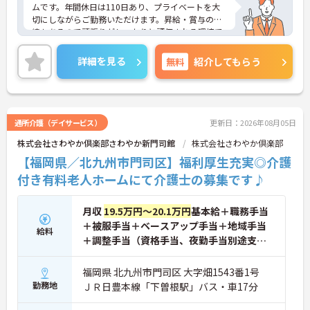
ムです。年間休日は110日あり、プライベートを大
切にしながらご勤務いただけます。昇給・賞与の実
績もあるので頑張りがしっかりと評価される環境で
す。ご興味をお持ちの方はお気軽にお問い合わせく
ださい。
詳細を見る
無料
紹介してもらう
通所介護（デイサービス）
更新日：2026年08月05日
株式会社さわやか倶楽部さわやか新門司館
株式会社さわやか倶楽部
【福岡県／北九州市門司区】福利厚生充実◎介護
付き有料老人ホームにて介護士の募集です♪
月収
19.5万円～20.1万円
基本給＋職務手当
＋被服手当＋ベースアップ手当＋地域手当
給料
＋調整手当（資格手当、夜勤手当別途支
給）
福岡県 北九州市門司区 大字畑1543番1号
勤務地
ＪＲ日豊本線「下曽根駅」バス・車17分