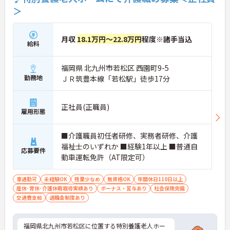
＞
月収
18.1万円～22.8万円
程度※諸手当込
給料
福岡県 北九州市若松区 西園町9-5
勤務地
ＪＲ筑豊本線「若松駅」徒歩17分
正社員(正職員)
雇用形態
■介護職員初任者研修、実務者研修、介護
福祉士のいずれか ■経験1年以上 ■普通自
応募要件
動車運転免許（AT限定可）
車通勤可
未経験OK
残業少なめ
無資格OK
年間休日110日以上
産休･育休･介護休暇取得実績あり
ボーナス・賞与あり
社会保険完備
交通費支給
退職金制度あり
福岡県北九州市若松区に位置する特別養護老人ホー