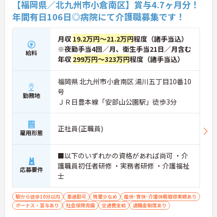
【福岡県／北九州市小倉南区】賞与4.7ヶ月分！
年間有日106日◎病院にて介護職募集です！
月収
19.2万円～21.2万円
程度（諸手当込）
※夜勤手当4回／月、衛生手当21日／月含む
給料
年収
299万円～323万円
程度（諸手当込）
福岡県 北九州市小倉南区 湯川五丁目10番10
号
勤務地
ＪＲ日豊本線「安部山公園駅」徒歩3分
正社員(正職員)
雇用形態
■以下のいずれかの資格があれば尚可 ・介
護職員初任者研修 ・実務者研修 ・介護福祉
応募要件
士
駅から徒歩10分以内
車通勤可
残業少なめ
産休･育休･介護休暇取得実績あり
ボーナス・賞与あり
社会保険完備
交通費支給
退職金制度あり