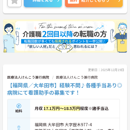
紹介してもらう
賞与・昇給あり。頑張りをしっかりと評価している
ので、モチベーションも保てます☆
車通勤が可能なので、遠くにお住まいの方もストレ
ス少なく通っていただけます。
ご興味がある方は是非一度マイナビまでお問合せ下
さい。更に詳細などお伝えします。
更新日：2025年12月19日
医療法人けんこう兼行病院
医療法人けんこう兼行病院
【福岡県／大牟田市】経験不問♪各種手当あり◎
病院にて看護助手の募集です！
月収
17.1万円～18.5万円
程度※諸手当込
給料
福岡県 大牟田市 大字歴木977-4