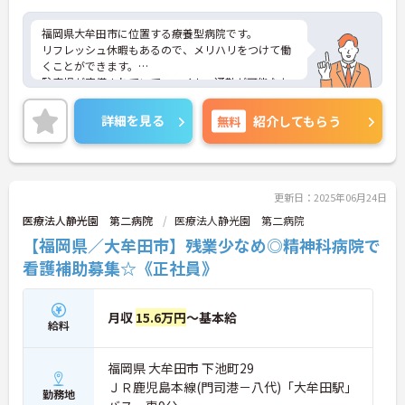
福岡県大牟田市に位置する療養型病院です。
リフレッシュ休暇もあるので、メリハリをつけて働
くことができます。
駐車場が完備されていて、マイカー通勤が可能なた
め、通勤に便利です。
ご興味をお持ちの方はお気軽にお問い合わせくださ
詳細を見る
無料
紹介してもらう
い。
更新日：2025年06月24日
医療法人静光園 第二病院
医療法人静光園 第二病院
【福岡県／大牟田市】残業少なめ◎精神科病院で
看護補助募集☆《正社員》
月収
15.6万円
～基本給
給料
福岡県 大牟田市 下池町29
ＪＲ鹿児島本線(門司港－八代)「大牟田駅」
勤務地