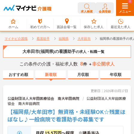
0
0
求人検索
会員登録
メニュー
ホーム
初めての方へ
面談会場一覧
保存した求人
最近見た求人
マイナビ介護職
看護助手
福岡県
大牟田市
福岡県の看護助手の求
大牟田市(福岡県)の看護助手
の求人・転職一覧
8
この条件の介護・福祉求人数
非公開求人
件 ＋
おすすめ順
新着順
月収順
年収順
更新日：2026年03月17日
公益財団法人大牟田医療協会 南大牟田病院
公益財団法人大牟田医療
協会 南大牟田病院
【福岡県/大牟田市】無資格・未経験OK☆残業ほ
ぼなし♪一般病院で看護助手の募集です
月収
15.5万円
～程度 ※諸手当込