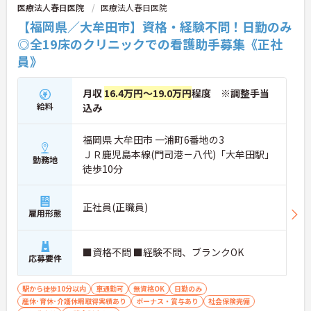
医療法人春日医院
医療法人春日医院
【福岡県／大牟田市】資格・経験不問！日勤のみ
◎全19床のクリニックでの看護助手募集《正社
員》
月収
16.4万円～19.0万円
程度 ※調整手当
給料
込み
福岡県 大牟田市 一浦町6番地の3
ＪＲ鹿児島本線(門司港－八代)「大牟田駅」
勤務地
徒歩10分
正社員(正職員)
雇用形態
■資格不問 ■経験不問、ブランクOK
応募要件
駅から徒歩10分以内
車通勤可
無資格OK
日勤のみ
産休･育休･介護休暇取得実績あり
ボーナス・賞与あり
社会保険完備