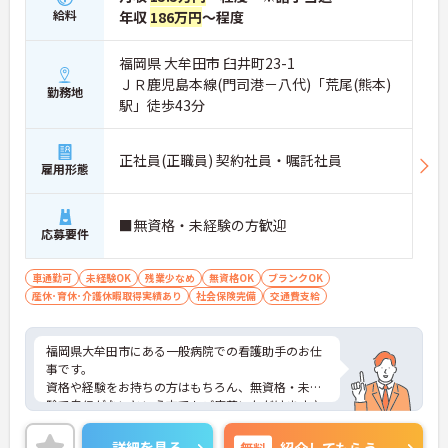
給料
年収
186万円
～程度
福岡県 大牟田市 臼井町23-1
ＪＲ鹿児島本線(門司港－八代)「荒尾(熊本)
勤務地
駅」徒歩43分
正社員(正職員) 契約社員・嘱託社員
雇用形態
■無資格・未経験の方歓迎
応募要件
車通勤可
未経験OK
残業少なめ
無資格OK
ブランクOK
産休･育休･介護休暇取得実績あり
社会保険完備
交通費支給
福岡県大牟田市にある一般病院での看護助手のお仕
事です。
資格や経験をお持ちの方はもちろん、無資格・未経
験で自信がないという方でもご応募いただけます♪
残業もほとんどございませんのでプライベートや家
庭との両立もしやすい環境です。
詳細を見る
無料