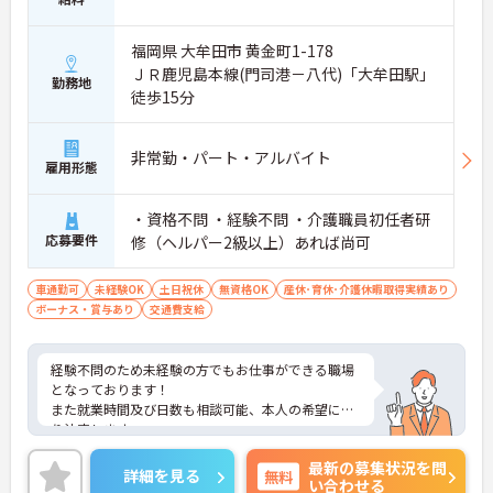
福岡県 大牟田市 黄金町1-178
ＪＲ鹿児島本線(門司港－八代)「大牟田駅」
勤務地
徒歩15分
非常勤・パート・アルバイト
雇用形態
・資格不問 ・経験不問 ・介護職員初任者研
応募要件
修（ヘルパー2級以上）あれば尚可
車通勤可
未経験OK
土日祝休
無資格OK
産休･育休･介護休暇取得実績あり
ボーナス・賞与あり
交通費支給
経験不問のため未経験の方でもお仕事ができる職場
となっております！
また就業時間及び日数も相談可能、本人の希望によ
り決定します。
この求人にご興味がございましたら面接のポイント
最新の募集状況を問
もお伝えしますので是非ご応募お待ちしておりま
詳細を見る
無料
い合わせる
す！