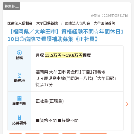
両立もしやすいです。
募集停止
ご興味ある方には、面接対策ポイントなど、さらに
詳細をお話しいたしますのでお気軽にご相談くださ
更新日：2026年03月17日
い！
医療法人信和会 大牟田保養院
医療法人信和会 大牟田保養院
【福岡県／大牟田市】資格経験不問☆年間休日1
10日◎病院で看護補助募集《正社員》
月収
15.5万円～19.6万円
程度
給料
福岡県 大牟田市 黄金町1丁目178番地
ＪＲ鹿児島本線(門司港－八代)「大牟田駅」
勤務地
徒歩17分
正社員(正職員)
雇用形態
■資格不問 ■経験不問
応募要件