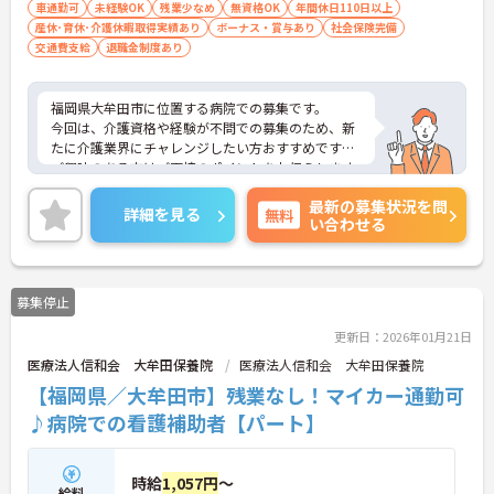
車通勤可
未経験OK
残業少なめ
無資格OK
年間休日110日以上
産休･育休･介護休暇取得実績あり
ボーナス・賞与あり
社会保険完備
交通費支給
退職金制度あり
福岡県大牟田市に位置する病院での募集です。
今回は、介護資格や経験が不問での募集のため、新
たに介護業界にチャレンジしたい方おすすめです。
ご興味のある方はご面接のポイントをお伝えします
ので、お気軽にお問い合わせください。
最新の募集状況を問
詳細を見る
無料
い合わせる
募集停止
更新日：2026年01月21日
医療法人信和会 大牟田保養院
医療法人信和会 大牟田保養院
【福岡県／大牟田市】残業なし！マイカー通勤可
♪病院での看護補助者【パート】
時給
1,057円
～
給料