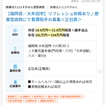
更新日：2025年10月22日
医療法人CLSすがはら菅原病院
医療法人CLSすがはら
【福岡県／大牟田市】リフレッシュ休暇あり♪療
養型病院にて看護助手の募集＜正社員＞
月収
18.6万円～22.6万円
程度※諸手当込
給料
年収
281万円～336万円
程度
福岡県 大牟田市 小川町30-1
ＪＲ鹿児島本線(門司港－八代)「大牟田駅」
勤務地
バス・車5分
正社員(正職員)
雇用形態
■ホームヘルパー2級以上の資格あれば尚可
応募要件
■実務経験あれば尚可
車通勤可
未経験OK
無資格OK
産休･育休･介護休暇取得実績あり
社会保険完備
交通費支給
退職金制度あり