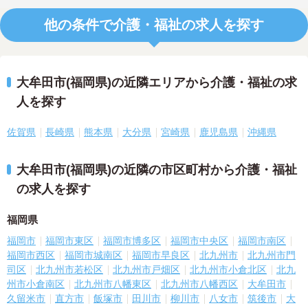
他の条件で介護・福祉の求人を探す
大牟田市(福岡県)の近隣エリアから介護・福祉の求
人を探す
佐賀県
長崎県
熊本県
大分県
宮崎県
鹿児島県
沖縄県
大牟田市(福岡県)の近隣の市区町村から介護・福祉
の求人を探す
福岡県
福岡市
福岡市東区
福岡市博多区
福岡市中央区
福岡市南区
福岡市西区
福岡市城南区
福岡市早良区
北九州市
北九州市門
司区
北九州市若松区
北九州市戸畑区
北九州市小倉北区
北九
州市小倉南区
北九州市八幡東区
北九州市八幡西区
大牟田市
久留米市
直方市
飯塚市
田川市
柳川市
八女市
筑後市
大