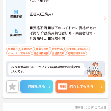
バス・車9分
正社員(正職員)
雇用形態
■資格不問 ■以下のいずれかの資格があれ
ば尚可 介護職員初任者研修・実務者研修・
応募要件
介護福祉士 ■経験不問
車通勤可
未経験OK
残業少なめ
無資格OK
年間休日110日以上
ボーナス・賞与あり
社会保険完備
交通費支給
退職金制度あり
福岡県大牟田市にございます精神科病院の看護補助
求人です。
詳細を見る
無料
紹介してもらう
更新日：2025年02月27日