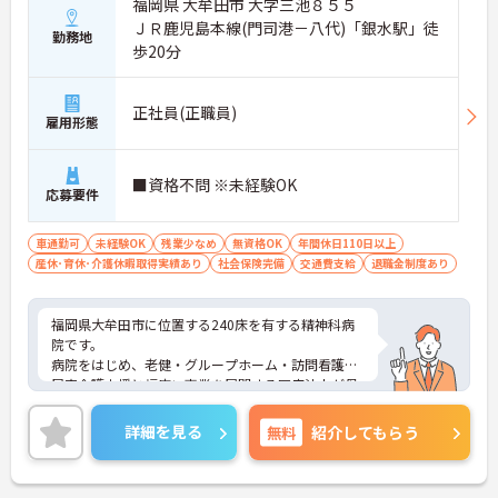
福岡県 大牟田市 大字三池８５５
ＪＲ鹿児島本線(門司港－八代)「銀水駅」徒
勤務地
歩20分
正社員(正職員)
雇用形態
■資格不問 ※未経験OK
応募要件
車通勤可
未経験OK
残業少なめ
無資格OK
年間休日110日以上
産休･育休･介護休暇取得実績あり
社会保険完備
交通費支給
退職金制度あり
福岡県大牟田市に位置する240床を有する精神科病
院です。
病院をはじめ、老健・グループホーム・訪問看護・
居宅介護支援と幅広い事業を展開する医療法人が母
体で安定感も抜群です。
介護系の資格や経験がない方もチャレンジいただけ
詳細を見る
無料
紹介してもらう
ます。常に専門職が近くにいるため安心して業務に
専念いただけます。
年間休日110日、残業も少なく、プライベートとの