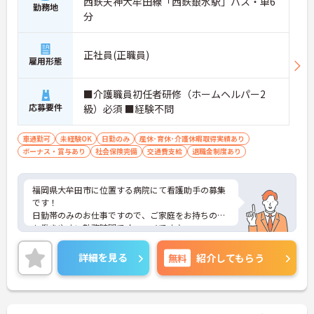
西鉄天神大牟田線「西鉄銀水駅」バス・車6
勤務地
分
正社員(正職員)
雇用形態
■介護職員初任者研修（ホームヘルパー2
応募要件
級）必須 ■経験不問
車通勤可
未経験OK
日勤のみ
産休･育休･介護休暇取得実績あり
ボーナス・賞与あり
社会保険完備
交通費支給
退職金制度あり
福岡県大牟田市に位置する病院にて看護助手の募集
です！
日勤帯のみのお仕事ですので、ご家庭をお持ちの方
も働きやすい勤務時間でオススメです♪
育児休暇制度がありますので、ライフステージに応
じて長くお仕事を続けていくことができます◎
詳細を見る
無料
紹介してもらう
ご興味のある方は、マイナビ介護職までお問い合わ
せください。