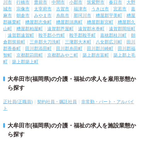
川市
行橋市
豊前市
中間市
小郡市
筑紫野市
春日市
大野
城市
宗像市
太宰府市
古賀市
福津市
うきは市
宮若市
嘉
麻市
朝倉市
みやま市
糸島市
那珂川市
糟屋郡宇美町
糟屋
郡篠栗町
糟屋郡志免町
糟屋郡須惠町
糟屋郡新宮町
糟屋郡久
山町
糟屋郡粕屋町
遠賀郡芦屋町
遠賀郡水巻町
遠賀郡岡垣町
遠賀郡遠賀町
鞍手郡小竹町
鞍手郡鞍手町
嘉穂郡桂川町
朝
倉郡筑前町
三井郡大刀洗町
三潴郡大木町
八女郡広川町
田川
郡香春町
田川郡添田町
田川郡糸田町
田川郡川崎町
田川郡福
智町
京都郡苅田町
京都郡みやこ町
築上郡吉富町
築上郡上毛
町
築上郡築上町
大牟田市(福岡県)の介護・福祉の求人を雇用形態か
ら探す
正社員(正職員)
契約社員・嘱託社員
非常勤・パート・アルバイ
ト
大牟田市(福岡県)の介護・福祉の求人を施設業態か
ら探す