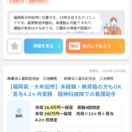
交通費支給
退職金制度あり
福岡県大牟田市に位置する、19床を有するクリニッ
クです。最寄駅徒歩圏内、車通勤も可能ですので、
通勤の負担は少なめです。介護系の資格や経験が無
い方もチャレンジいただけます。側に専門職がいる
環境ですので安心して業務に専念いただけます。日
勤のみのご勤務ですので、生活リズムを整えやすく
詳細を見る
無料
紹介してもらう
無理なくご勤務いただけます♪ご興味のある方に
は、面接対策ポイントなど、さらに詳細をお話しい
たしますのでお気軽にご相談ください！
更新日：2024年12月08日
医療法人冨松記念会 三池病院
医療法人冨松記念会 三池病院
【福岡県／大牟田市】未経験・無資格の方もOK
／賞与4.2ヶ月実積 精神科病院での看護助手
月収
16.4万円
～程度 夜勤4回想定
年収
243万円
～程度 月収×12ヶ月＋賞与
給料
4.2ヶ月想定