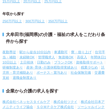
15万円以上
20万円以上
25万円以上
年収から探す
250万円以上
300万円以上
350万円以上
大牟田市(福岡県)の介護・福祉の求人をこだわり条
件から探す
夜勤専従
駅から徒歩10分以内
車通勤可
寮・借り上げ
住宅手
当・補助
未経験OK
管理職求人
無資格OK
高収入
年間休日1
10日以上
土日祝休
日勤のみ
ブランクOK
資格取得サポート
研修制度あり
産休･育休･介護休暇取得実績あり
残業少なめ
託
児所・育児補助あり
ボーナス・賞与あり
社会保険完備
交通費
支給
退職金制度あり
企業から介護の求人を探す
株式会社ベネッセスタイルケア
株式会社ツクイ
株式会社日本ア
メニティライフ協会
ＳＯＭＰＯケア株式会社
ソーシャルインク