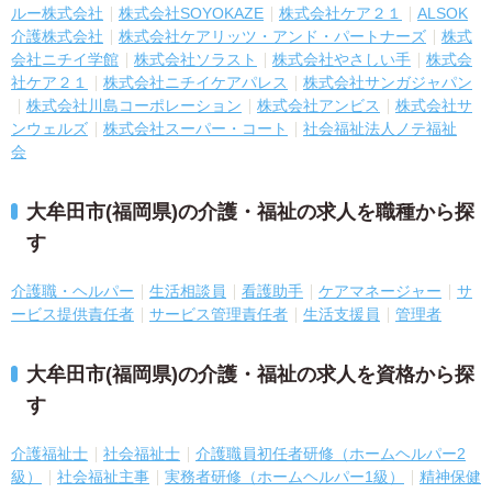
ルー株式会社
株式会社SOYOKAZE
株式会社ケア２１
ALSOK
介護株式会社
株式会社ケアリッツ・アンド・パートナーズ
株式
会社ニチイ学館
株式会社ソラスト
株式会社やさしい手
株式会
社ケア２１
株式会社ニチイケアパレス
株式会社サンガジャパン
株式会社川島コーポレーション
株式会社アンビス
株式会社サ
ンウェルズ
株式会社スーパー・コート
社会福祉法人ノテ福祉
会
大牟田市(福岡県)の介護・福祉の求人を職種から探
す
介護職・ヘルパー
生活相談員
看護助手
ケアマネージャー
サ
ービス提供責任者
サービス管理責任者
生活支援員
管理者
大牟田市(福岡県)の介護・福祉の求人を資格から探
す
介護福祉士
社会福祉士
介護職員初任者研修（ホームヘルパー2
級）
社会福祉主事
実務者研修（ホームヘルパー1級）
精神保健