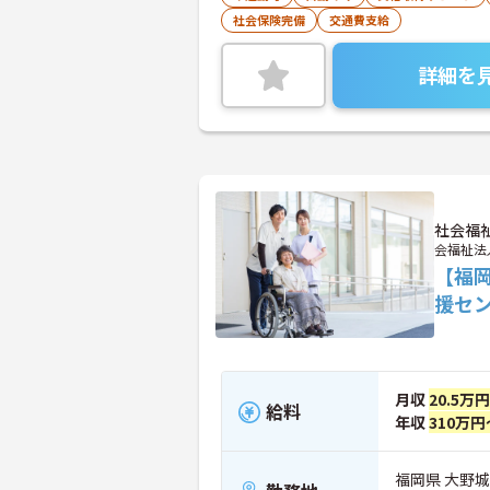
社会保険完備
交通費支給
詳細を
社会福
会福祉法
【福岡
援セ
月収
20.5万
給料
年収
310万円
福岡県 大野