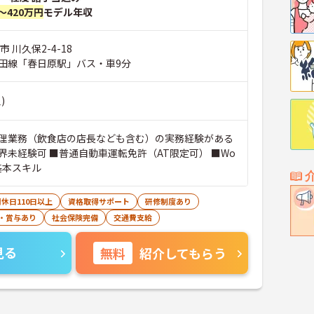
～420万円
モデル年収
 川久保2-4-18
田線「春日原駅」バス・車9分
)
理業務（飲食店の店長なども含む）の実務経験がある
界未経験可 ■普通自動車運転免許（AT限定可） ■Wo
の基本スキル
休日110日以上
資格取得サポート
研修制度あり
・賞与あり
社会保険完備
交通費支給
見る
無料
紹介してもらう