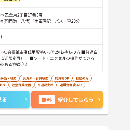
市 乙金東2丁目17番3号
線(門司港－八代)「南福岡駅」バス・車20分
)
・社会福祉主事任用資格いずれかお持ちの方 ■普通自
（AT限定可） ■ワード・エクセルの操作ができる
験のある方歓迎♪
宅手当・補助
託児所・育児補助
無資格OK
日勤のみ
あり
社会保険完備
交通費支給
退職金制度あり
見る
無料
紹介してもらう