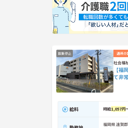
募集停止
通所介
社会福
【福
て非
給料
時給
1,057円
福岡県 遠賀郡
勤務地