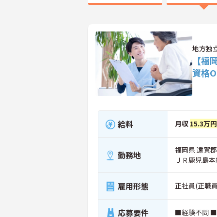
地方独
【福
資格
給料
月収
15.3万
福岡県 遠賀郡
勤務地
ＪＲ鹿児島本
雇用形態
正社員(正職員
応募要件
■経験不問 