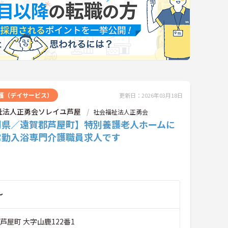
護（デイサービス）
更新日：2026年03月18日
祉法人正勇会ソレイユ芦屋
社会福祉法人正勇会
岡県／遠賀郡芦屋町】特別養護老人ホームに
常勤入浴専門介護職員求人です
～
芦屋町 大字山鹿122番1