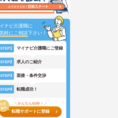
イナビ介護職に
気軽にご相談
下さい！
1
マイナビ介護職にご登録
STEP
2
求人のご紹介
STEP
3
面接・条件交渉
STEP
4
転職成功！
STEP
転職サポートに登録