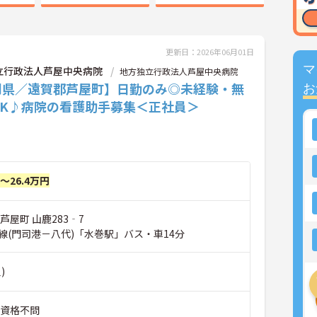
更新日：2026年06月01日
マ
立行政法人芦屋中央病院
地方独立行政法人芦屋中央病院
岡県／遠賀郡芦屋町】日勤のみ◎未経験・無
お
OK♪病院の看護助手募集＜正社員＞
円～26.4万円
芦屋町 山鹿283‐7
線(門司港－八代)「水巻駅」バス・車14分
)
■資格不問