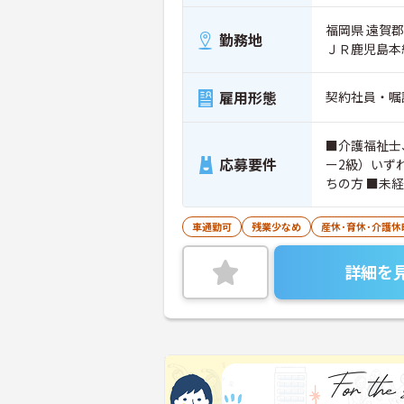
福岡県 遠賀郡
勤務地
ＪＲ鹿児島本
雇用形態
契約社員・嘱
■介護福祉士
応募要件
ー2級）いず
ちの方 ■未
車通勤可
残業少なめ
産休･育休･介護
詳細を