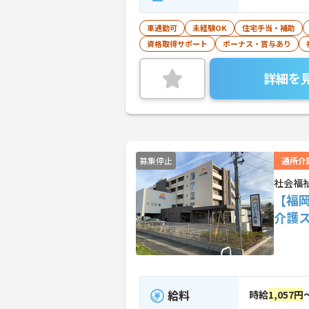
車通勤可
未経験OK
住宅手当・補助
資格取得サポート
ボーナス・賞与あり
詳細を
募集停止
通所介
社会福
【福
介護
給料
時給
1,057円