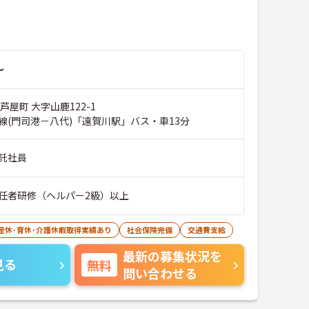
～
芦屋町 大字山鹿122-1
線(門司港－八代)「遠賀川駅」バス・車13分
託社員
任者研修（ヘルパー2級）以上
産休･育休･介護休暇取得実績あり
社会保険完備
交通費支給
最新の募集状況を
見る
無料
問い合わせる