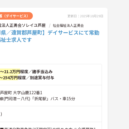
護（デイサービス）
更新日：2025年10月29日
祉法人正勇会ソレイユ芦屋
社会福祉法人正勇会
岡県／遠賀郡芦屋町】デイサービスにて常勤
福祉士求人です
円～21.2万円
程度／諸手当込み
～254万円
程度／別途賞与付与
芦屋町 大字山鹿122番1
線(門司港－八代)「折尾駅」バス・車15分
)