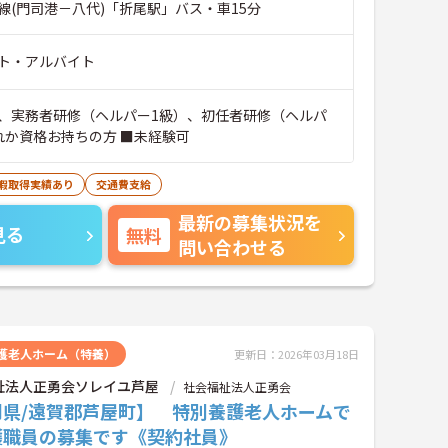
線(門司港－八代)「折尾駅」バス・車15分
ト・アルバイト
、実務者研修（ヘルパー1級）、初任者研修（ヘルパ
れか資格お持ちの方 ■未経験可
休暇取得実績あり
交通費支給
最新の募集状況を
見る
無料
問い合わせる
護老人ホーム（特養）
更新日：2026年03月18日
祉法人正勇会ソレイユ芦屋
社会福祉法人正勇会
岡県/遠賀郡芦屋町】 特別養護老人ホームで
護職員の募集です《契約社員》