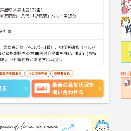
芦屋町 大字山鹿122番1
線(門司港－八代)「折尾駅」バス・車15分
託社員
、実務者研修（ヘルパー1級）、初任者研修（ヘルパ
れか資格お持ちの方 ■普通自動車免許(AT限定可)お持
経験可 ※介護経験がある方は尚良し
休暇取得実績あり
社会保険完備
交通費支給
最新の募集状況を
見る
無料
問い合わせる