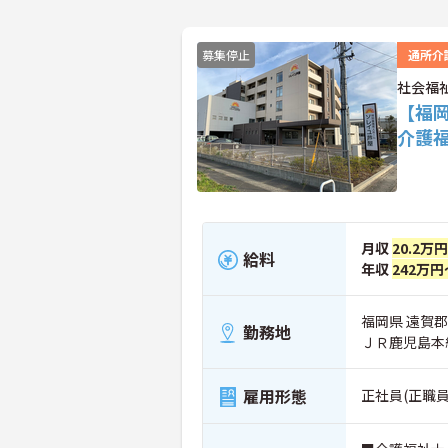
募集停止
通所介
社会福
【福
介護
月収
20.2万
給料
年収
242万円
福岡県 遠賀郡
勤務地
ＪＲ鹿児島本
雇用形態
正社員(正職員