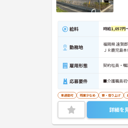
給料
時給
1,057円
福岡県 遠賀郡
勤務地
ＪＲ鹿児島本
雇用形態
契約社員・嘱
応募要件
■介護職員初
車通勤可
残業少なめ
寮・借り上げ
詳細を