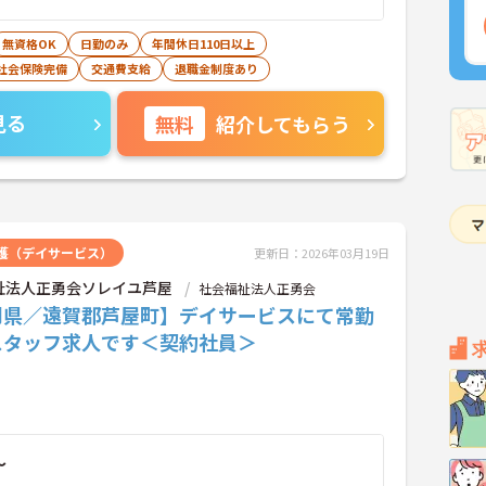
無資格OK
日勤のみ
年間休日110日以上
社会保険完備
交通費支給
退職金制度あり
見る
無料
紹介してもらう
護（デイサービス）
更新日：2026年03月19日
祉法人正勇会ソレイユ芦屋
社会福祉法人正勇会
岡県／遠賀郡芦屋町】デイサービスにて常勤
スタッフ求人です＜契約社員＞
～