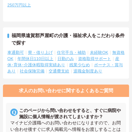
250万円以上
福岡県遠賀郡芦屋町の介護・福祉求人をこだわり条件
で探す
車通勤可
寮・借り上げ
住宅手当・補助
未経験OK
無資格
OK
年間休日110日以上
日勤のみ
資格取得サポート
産
休･育休･介護休暇取得実績あり
残業少なめ
ボーナス・賞与
あり
社会保険完備
交通費支給
退職金制度あり
求人のお問い合わせに関するよくあるご質問
このページから問い合わせをすると、すぐに病院や
施設に個人情報が渡されてしまいますか？
マイナビ介護職へのお問い合わせになりますので、お問
い合わせ後すぐに求人掲載元へ情報をお渡しすることは