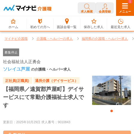
0
1
求人検索
会員登録
メニュー
ホーム
初めての方へ
面談会場一覧
保存した求人
最近見た求人
マイナビ介護職
介護職・ヘルパーの求人
福岡県の介護職・ヘルパー求人
募集停止
社会福祉法人正勇会
ソレイユ芦屋
の介護職・ヘルパー求人
正社員(正職員)
通所介護（デイサービス）
【福岡県／遠賀郡芦屋町】デイサ
ービスにて常勤介護福祉士求人で
す
更新日：2025年10月29日 求人番号：9010843