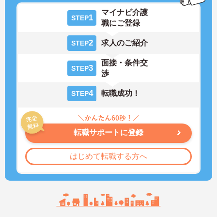
マイナビ介護
1
STEP
職にご登録
2
求人のご紹介
STEP
面接・条件交
3
STEP
渉
4
転職成功！
STEP
転職サポートに登録
はじめて転職する方へ