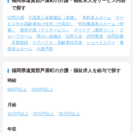
福岡県遠賀郡芦屋町の介護・福祉求人をサービス内容
で探す
訪問介護
介護老人保健施設（老健）
有料老人ホーム
サー
ビス付き高齢者向け住宅（サ高住）
特別養護老人ホーム（特
養）
通所介護（デイサービス）
デイケア（通所リハ）
グ
ループホーム
障がい者施設
訪問入浴
訪問看護
訪問診療
定期巡回
ケアハウス・高齢者住宅地
ショートステイ
養
護老人ホーム
介護予防
福岡県遠賀郡芦屋町の介護・福祉求人を給与で探す
時給
850円以上
1000円以上
月給
15万円以上
20万円以上
25万円以上
年収