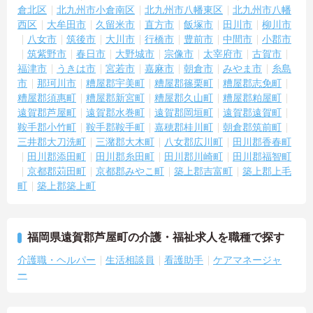
倉北区
北九州市小倉南区
北九州市八幡東区
北九州市八幡
西区
大牟田市
久留米市
直方市
飯塚市
田川市
柳川市
八女市
筑後市
大川市
行橋市
豊前市
中間市
小郡市
筑紫野市
春日市
大野城市
宗像市
太宰府市
古賀市
福津市
うきは市
宮若市
嘉麻市
朝倉市
みやま市
糸島
市
那珂川市
糟屋郡宇美町
糟屋郡篠栗町
糟屋郡志免町
糟屋郡須惠町
糟屋郡新宮町
糟屋郡久山町
糟屋郡粕屋町
遠賀郡芦屋町
遠賀郡水巻町
遠賀郡岡垣町
遠賀郡遠賀町
鞍手郡小竹町
鞍手郡鞍手町
嘉穂郡桂川町
朝倉郡筑前町
三井郡大刀洗町
三潴郡大木町
八女郡広川町
田川郡香春町
田川郡添田町
田川郡糸田町
田川郡川崎町
田川郡福智町
京都郡苅田町
京都郡みやこ町
築上郡吉富町
築上郡上毛
町
築上郡築上町
福岡県遠賀郡芦屋町の介護・福祉求人を職種で探す
介護職・ヘルパー
生活相談員
看護助手
ケアマネージャ
ー