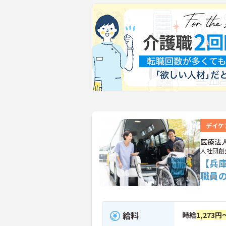
デイケ
医療法
人社団創
【兵
職員
給料
時給
1,273円