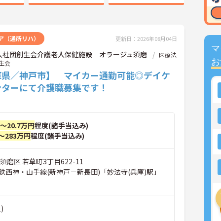
ア（通所リハ）
更新日：2026年08月04日
マ
人社団創生会介護老人保健施設 オラージュ須磨
医療法
お
生会
庫県／神戸市】 マイカー通勤可能◎デイケ
ンターにて介護職募集です！
円～20.7万円
程度(諸手当込み)
～283万円
程度(諸手当込み)
須磨区 若草町3丁目622-11
鉄西神・山手線(新神戸－新長田)「妙法寺(兵庫)駅」
)