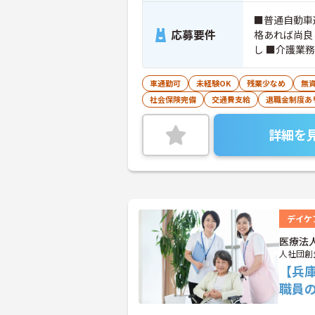
■普通自動車
応募要件
格あれば尚良
し ■介護業
車通勤可
未経験OK
残業少なめ
無資
社会保険完備
交通費支給
退職金制度あ
詳細を
デイケ
医療法
人社団創
【兵
職員