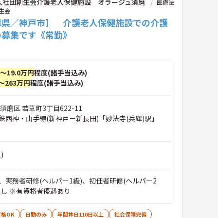
人社団創生会介護老人保健施設 オラージュ須磨
医療法
生会
庫県／神戸市】 介護老人保健施設での介護
の募集です《常勤》
円～19.0万円
程度(諸手当込み)
～263万円
程度(諸手当込み)
須磨区 若草町3丁目622-11
鉄西神・山手線(新神戸－新長田)「妙法寺(兵庫)駅」
)
、実務者研修(ヘルパー1級)、初任者研修(ヘルパー2
良し ※有資格者優遇あり
格OK
日勤のみ
年間休日110日以上
社会保険完備