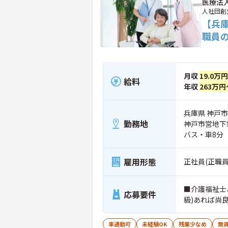
医療法
人社団創
【兵
職員
月収
19.0万
給料
年収
263万円
兵庫県 神戸市
勤務地
神戸市営地下
バス・車8分
雇用形態
正社員(正職員
■介護福祉士
応募要件
級)あれば尚
車通勤可
未経験OK
残業少なめ
無資