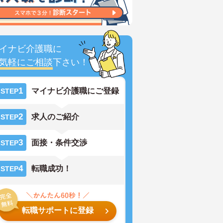
イナビ介護職に
気軽にご相談
下さい！
1
マイナビ介護職にご登録
STEP
2
求人のご紹介
STEP
3
面接・条件交渉
STEP
4
転職成功！
STEP
転職サポートに登録