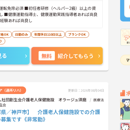
運転免除必須 ■初任者研修（ヘルパー2級）以上の資
し ■健康運動指導士、健康運動実践指導者あれば尚良
務経験あれば尚良し
格OK
日勤のみ
年間休日110日以上
ブランクOK
り
見る
無料
紹介してもらう
ア（通所リハ）
更新日：2026年08月04日
人社団創生会介護老人保健施設 オラージュ須磨
医療法
生会
庫県／神戸市】 介護老人保健施設での介護
の募集です《非常勤》