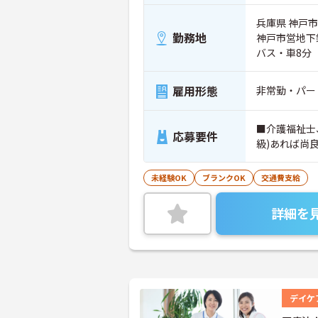
兵庫県 神戸市
勤務地
神戸市営地下
バス・車8分
雇用形態
非常勤・パー
■介護福祉士
応募要件
級)あれば尚
未経験OK
ブランクOK
交通費支給
詳細を
デイケ