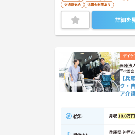
交通費支給
退職金制度あり
詳細を
デイケ
医療法
団松善会
【兵
ク・
ア介
給料
月収
18.8万
兵庫県 神戸市