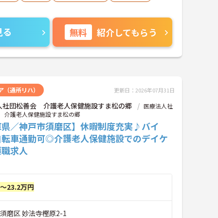
見る
無料
紹介してもらう
ア（通所リハ）
更新日：2026年07月31日
人社団松善会 介護老人保健施設すま松の郷
医療法人社
 介護老人保健施設すま松の郷
庫県／神戸市須磨区】休暇制度充実♪バイ
自転車通勤可◎介護老人保健施設でのデイケ
護職求人
円～23.2万円
須磨区 妙法寺樫原2-1