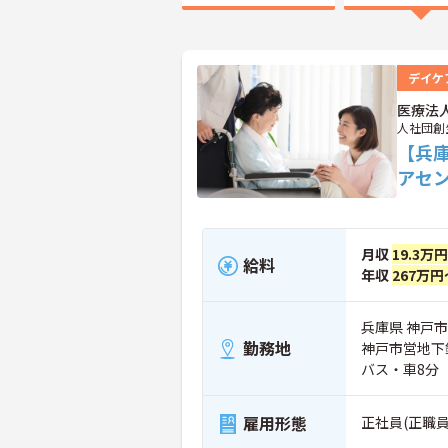
デイケ
医療法
人社団創
【兵
アセ
月収
19.3万
給料
年収
267万円
兵庫県 神戸市
勤務地
神戸市営地下
バス・車8分
雇用形態
正社員(正職員