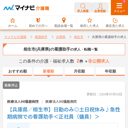
0
0
求人検索
会員登録
メニュー
ホーム
初めての方へ
面談会場一覧
保存した求人
最近見た求人
マイナビ介護職
看護助手
兵庫県
相生市
兵庫県の看護助手の求人
相生市(兵庫県)の看護助手
の求人・転職一覧
2
この条件の介護・福祉求人数
非公開求人
件 ＋
おすすめ順
新着順
月収順
年収順
募集停止
更新日：2026年07月30日
医療法人IHI播磨病院
医療法人IHI播磨病院
【兵庫県／相生市】日勤のみ◎土日祝休み♪急性
期病院での看護助手＜正社員（傭員）＞