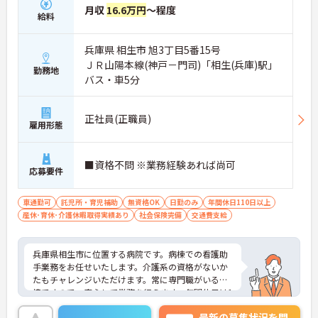
月収
16.6万円
～程度
給料
兵庫県 相生市 旭3丁目5番15号
ＪＲ山陽本線(神戸－門司)「相生(兵庫)駅」
勤務地
バス・車5分
正社員(正職員)
雇用形態
■資格不問 ※業務経験あれば尚可
応募要件
車通勤可
託児所・育児補助
無資格OK
日勤のみ
年間休日110日以上
産休･育休･介護休暇取得実績あり
社会保険完備
交通費支給
兵庫県相生市に位置する病院です。病棟での看護助
手業務をお任せいたします。介護系の資格がないか
たもチャレンジいただけます。常に専門職がいる環
境ですので、安心して業務を行えます。年間休日は1
25日、土日祝がお休みですのでプライベートとの両
最新の募集状況を問
立もしやすいです。ご興味のある方には、面接対策