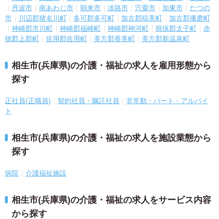
丹波市
南あわじ市
朝来市
淡路市
宍粟市
加東市
たつの
市
川辺郡猪名川町
多可郡多可町
加古郡稲美町
加古郡播磨町
神崎郡市川町
神崎郡福崎町
神崎郡神河町
揖保郡太子町
赤
穂郡上郡町
佐用郡佐用町
美方郡香美町
美方郡新温泉町
相生市(兵庫県)の介護・福祉の求人を雇用形態から
探す
正社員(正職員)
契約社員・嘱託社員
非常勤・パート・アルバイ
ト
相生市(兵庫県)の介護・福祉の求人を施設業態から
探す
病院
介護福祉施設
相生市(兵庫県)の介護・福祉の求人をサービス内容
から探す