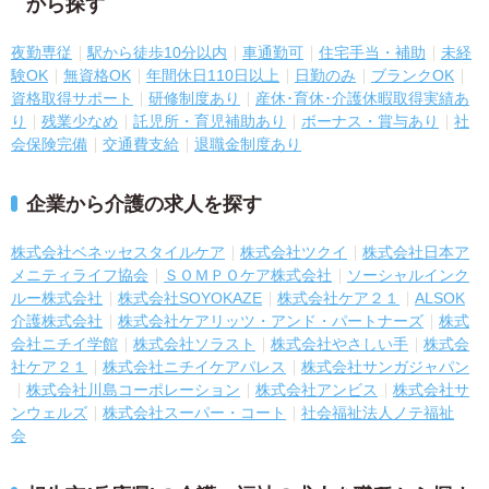
から探す
夜勤専従
駅から徒歩10分以内
車通勤可
住宅手当・補助
未経
験OK
無資格OK
年間休日110日以上
日勤のみ
ブランクOK
資格取得サポート
研修制度あり
産休･育休･介護休暇取得実績あ
り
残業少なめ
託児所・育児補助あり
ボーナス・賞与あり
社
会保険完備
交通費支給
退職金制度あり
企業から介護の求人を探す
株式会社ベネッセスタイルケア
株式会社ツクイ
株式会社日本ア
メニティライフ協会
ＳＯＭＰＯケア株式会社
ソーシャルインク
ルー株式会社
株式会社SOYOKAZE
株式会社ケア２１
ALSOK
介護株式会社
株式会社ケアリッツ・アンド・パートナーズ
株式
会社ニチイ学館
株式会社ソラスト
株式会社やさしい手
株式会
社ケア２１
株式会社ニチイケアパレス
株式会社サンガジャパン
株式会社川島コーポレーション
株式会社アンビス
株式会社サ
ンウェルズ
株式会社スーパー・コート
社会福祉法人ノテ福祉
会