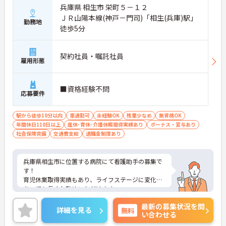
兵庫県 相生市 栄町５－１２
ＪＲ山陽本線(神戸－門司)「相生(兵庫)駅」
勤務地
徒歩5分
契約社員・嘱託社員
雇用形態
■資格経験不問
応募要件
駅から徒歩10分以内
車通勤可
未経験OK
残業少なめ
無資格OK
年間休日110日以上
産休･育休･介護休暇取得実績あり
ボーナス・賞与あり
社会保険完備
交通費支給
退職金制度あり
兵庫県相生市に位置する病院にて看護助手の募集で
す！
育児休業取得実績もあり、ライフステージに変化が
あっても長くお勤めいただけます。
ご興味ある方には、面接対策ポイントなど、さらに
最新の募集状況を問
詳細をお話しいたしますのでお気軽にご相談くださ
詳細を見る
無料
い合わせる
い！