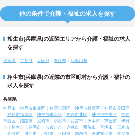
他の条件で介護・福祉の求人を探す
相生市(兵庫県)の近隣エリアから介護・福祉の求人
を探す
滋賀県
京都府
大阪府
奈良県
和歌山県
相生市(兵庫県)の近隣の市区町村から介護・福祉の
求人を探す
兵庫県
神戸市
神戸市東灘区
神戸市灘区
神戸市兵庫区
神戸市長田区
神戸市須磨区
神戸市垂水区
神戸市北区
神戸市中央区
神戸
市西区
姫路市
尼崎市
明石市
西宮市
洲本市
芦屋市
伊丹
市
相生市
豊岡市
加古川市
赤穂市
西脇市
宝塚市
三木市
高砂市
川西市
小野市
三田市
加西市
丹波篠山市
養父市