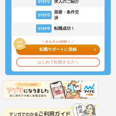
2
求人のご紹介
STEP
面接・条件交
3
STEP
渉
4
転職成功！
STEP
転職サポートに登録
はじめて転職する方へ