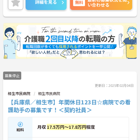
詳細を見る
無料
い合わせる
ポイントなど、さらに詳細をお話しいたしますので
お気軽にご相談ください！
募集停止
更新日：2025年02月04日
相生市民病院
相生市民病院
【兵庫県／相生市】年間休日123日☆病院での看
護助手の募集です！＜契約社員＞
月収
17.5万円～17.8万円
程度
給料