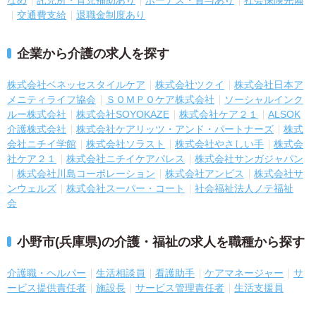
交通費支給
退職金制度あり
企業から介護の求人を探す
株式会社ベネッセスタイルケア
株式会社ツクイ
株式会社日本ア
メニティライフ協会
ＳＯＭＰＯケア株式会社
ソーシャルインク
ルー株式会社
株式会社SOYOKAZE
株式会社ケア２１
ALSOK
介護株式会社
株式会社ケアリッツ・アンド・パートナーズ
株式
会社ニチイ学館
株式会社ソラスト
株式会社やさしい手
株式会
社ケア２１
株式会社ニチイケアパレス
株式会社サンガジャパン
株式会社川島コーポレーション
株式会社アンビス
株式会社サ
ンウェルズ
株式会社スーパー・コート
社会福祉法人ノテ福祉
会
小野市(兵庫県)の介護・福祉の求人を職種から探す
介護職・ヘルパー
生活相談員
看護助手
ケアマネージャー
サ
ービス提供責任者
施設長
サービス管理責任者
生活支援員