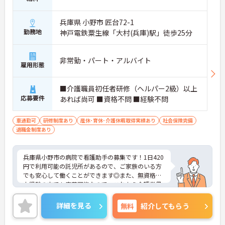
兵庫県 小野市 匠台72-1
勤務地
神戸電鉄粟生線「大村(兵庫)駅」徒歩25分
非常勤・パート・アルバイト
雇用形態
■介護職員初任者研修（ヘルパー2級）以上
応募要件
あれば尚可 ■資格不問 ■経験不問
車通勤可
研修制度あり
産休･育休･介護休暇取得実績あり
社会保険完備
退職金制度あり
兵庫県小野市の病院で看護助手の募集です！1日420
円で利用可能の託児所があるので、ご家族のいる方
でも安心して働くことができます◎また、無資格、
未経験の方でも応募可能なので、これから介護業界
に挑戦したいという方にピッタリの職場です♪ご興
味のある方は、面接ポイントをお伝えしますので、
詳細を見る
無料
紹介してもらう
お気軽にご連絡ください。