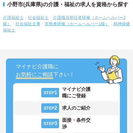
小野市(兵庫県)の介護・福祉の求人を資格から探す
介護福祉士
社会福祉士
介護職員初任者研修（ホームヘルパー2
級）
社会福祉主事
実務者研修（ホームヘルパー1級）
精神保健
福祉士
マイナビ介護職に
お気軽にご相談
下さい！
マイナビ介護
1
STEP
職にご登録
2
求人のご紹介
STEP
面接・条件交
3
STEP
渉