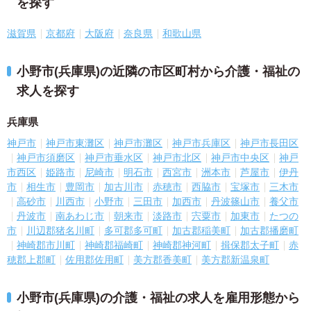
を探す
滋賀県
京都府
大阪府
奈良県
和歌山県
小野市(兵庫県)の近隣の市区町村から介護・福祉の
求人を探す
兵庫県
神戸市
神戸市東灘区
神戸市灘区
神戸市兵庫区
神戸市長田区
神戸市須磨区
神戸市垂水区
神戸市北区
神戸市中央区
神戸
市西区
姫路市
尼崎市
明石市
西宮市
洲本市
芦屋市
伊丹
市
相生市
豊岡市
加古川市
赤穂市
西脇市
宝塚市
三木市
高砂市
川西市
小野市
三田市
加西市
丹波篠山市
養父市
丹波市
南あわじ市
朝来市
淡路市
宍粟市
加東市
たつの
市
川辺郡猪名川町
多可郡多可町
加古郡稲美町
加古郡播磨町
神崎郡市川町
神崎郡福崎町
神崎郡神河町
揖保郡太子町
赤
穂郡上郡町
佐用郡佐用町
美方郡香美町
美方郡新温泉町
小野市(兵庫県)の介護・福祉の求人を雇用形態から