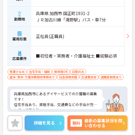
兵庫県 加西市 国正町1931-2
勤務地
ＪＲ加古川線「滝野駅」バス・車7分
正社員(正職員)
雇用形態
■初任者・実務者・介護福祉士 ■経験必須
応募要件
残業少なめ
住宅手当・補助
無資格OK
日勤のみ
産休･育休･介護休暇取得実績あり
社会保険完備
交通費支給
退職金制度あり
兵庫県加西市にあるデイサービスでの介護職の募集
です！
住宅手当あり、資格手当、交通費などの手当が充実
していて安心◎
定年制度は65歳で、再雇用制度を利用し70歳までの
最新の募集状況を問
勤務も可能です☆
詳細を見る
無料
い合わせる
ご興味のある方には、面接対策ポイントなど、さら
に詳細をお話しいたしますのでお気軽にご相談くだ