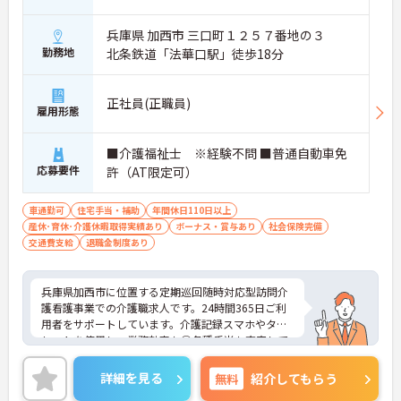
兵庫県 加西市 三口町１２５７番地の３
勤務地
北条鉄道「法華口駅」徒歩18分
正社員(正職員)
雇用形態
■介護福祉士 ※経験不問 ■普通自動車免
応募要件
許（AT限定可）
車通勤可
住宅手当・補助
年間休日110日以上
産休･育休･介護休暇取得実績あり
ボーナス・賞与あり
社会保険完備
交通費支給
退職金制度あり
兵庫県加西市に位置する定期巡回随時対応型訪問介
護看護事業での介護職求人です。24時間365日ご利
用者をサポートしています。介護記録スマホやタブ
レットを使用し、業務効率も◎各種手当も充実して
おり、待遇面も魅力です。ご興味のある方には、面
接対策ポイントなど、さらに詳細をお話しいたしま
詳細を見る
無料
紹介してもらう
すのでお気軽にご相談ください！