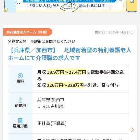
特別養護老人ホーム（特養）
更新日：2025年04月17日
名称非公開 ※詳細はお問合せください
【兵庫県／加西市】 地域密着型の特別養護老人
ホームにて介護職の求人です
月収
18.9万円～27.4万円
※夜勤手当4回分込
み
給料
年収
226万円～328万円
※別途、賞与付与
兵庫県 加西市
勤務地
ＪＲ加古川線
正社員(正職員)
雇用形態