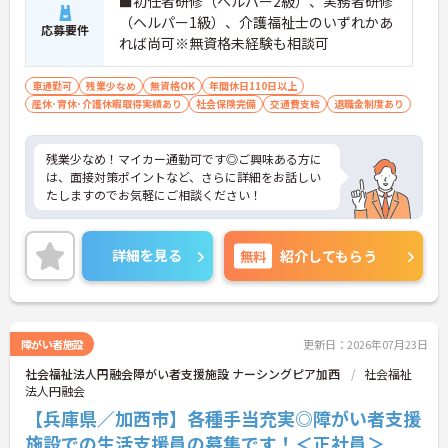
■初任者研修（ヘルパー2級）、実務者研修
（ヘルパー1級）、介護福祉士のいずれかあ
応募要件
れば尚可※無資格未経験も相談可
車通勤可
残業少なめ
無資格OK
年間休日110日以上
産休･育休･介護休暇取得実績あり
社会保険完備
交通費支給
退職金制度あり
残業少なめ！マイカー通勤可です◎ご興味ある方に
は、面接対策ポイントなど、さらに詳細をお話しい
たしますのでお気軽にご相談ください！
詳細を見る
無料
紹介してもらう
障がい者施設
更新日：2026年07月23日
社会福祉法人円融会障がい者支援施設 ナーシングピア加西
社会福祉
法人円融会
【兵庫県／加西市】各種手当充実◎障がい者支援
施設での生活支援員の募集です！＜正社員＞