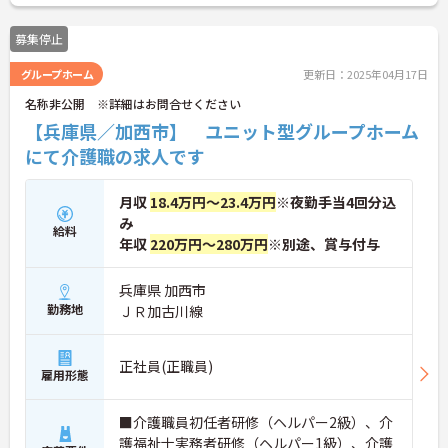
さい！
募集停止
グループホーム
更新日：2025年04月17日
名称非公開 ※詳細はお問合せください
【兵庫県／加西市】 ユニット型グループホーム
にて介護職の求人です
月収
18.4万円～23.4万円
※夜勤手当4回分込
み
給料
年収
220万円～280万円
※別途、賞与付与
兵庫県 加西市
勤務地
ＪＲ加古川線
正社員(正職員)
雇用形態
■介護職員初任者研修（ヘルパー2級）、介
護福祉士実務者研修（ヘルパー1級）、介護