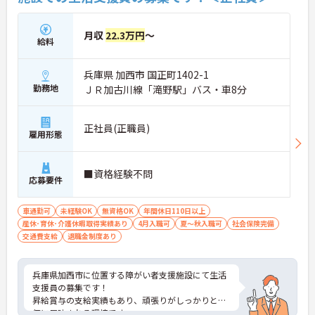
月収
22.3万円
～
給料
兵庫県 加西市 国正町1402-1
勤務地
ＪＲ加古川線「滝野駅」バス・車8分
正社員(正職員)
雇用形態
■資格経験不問
応募要件
車通勤可
未経験OK
無資格OK
年間休日110日以上
産休･育休･介護休暇取得実績あり
4月入職可
夏～秋入職可
社会保険完備
交通費支給
退職金制度あり
兵庫県加西市に位置する障がい者支援施設にて生活
支援員の募集です！
昇給賞与の支給実績もあり、頑張りがしっかりと評
価に反映される環境です。