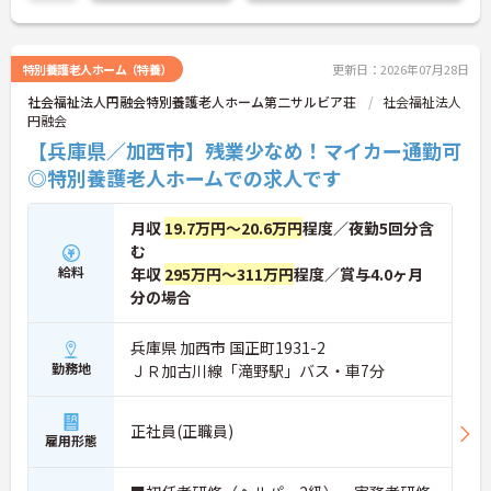
特別養護老人ホーム（特養）
更新日：2026年07月28日
社会福祉法人円融会特別養護老人ホーム第二サルビア荘
社会福祉法人
円融会
【兵庫県／加西市】残業少なめ！マイカー通勤可
◎特別養護老人ホームでの求人です
月収
19.7万円～20.6万円
程度／夜勤5回分含
む
給料
年収
295万円～311万円
程度／賞与4.0ヶ月
分の場合
兵庫県 加西市 国正町1931-2
勤務地
ＪＲ加古川線「滝野駅」バス・車7分
正社員(正職員)
雇用形態