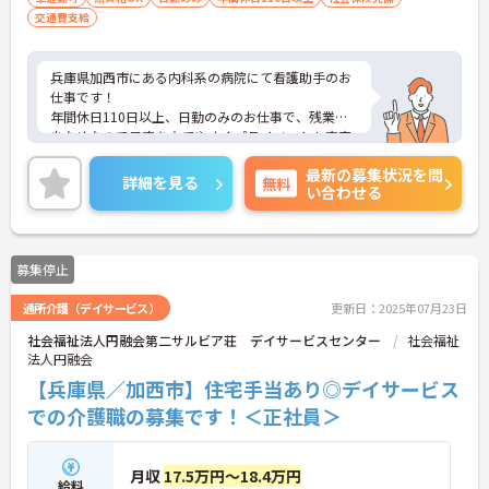
交通費支給
兵庫県加西市にある内科系の病院にて看護助手のお
仕事です！
年間休日110日以上、日勤のみのお仕事で、残業も
少なめなので予定を立てやすくプライベートも充実
◎
最新の募集状況を問
医院周辺には、大型ショッピングセンターがあり、
詳細を見る
無料
い合わせる
仕事終わりのショッピングも叶います☆
資格や経験は問いません！経験のある方はもちろ
ん、未経験の方もご応募可能！
教育体制が整っているので安心して始業いただけま
募集停止
す◎
ご興味がある方は是非一度マイナビまでお問合せく
通所介護（デイサービス）
更新日：2025年07月23日
ださい！！
社会福祉法人円融会第二サルビア荘 デイサービスセンター
社会福祉
法人円融会
【兵庫県／加西市】住宅手当あり◎デイサービス
での介護職の募集です！＜正社員＞
月収
17.5万円～18.4万円
給料