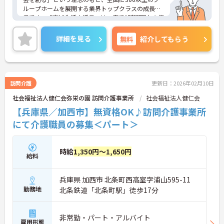
ループホームを展開する業界トップクラスの成長企
業です。「広域生活支援員」は、車で1時間圏内の複
数施設を横断的に担当し、現場支援とパートスタッ
フのサポートを行うハイクラスなポジションです。
詳細を見る
無料
紹介してもらう
最新設備とバリアフリーが完備され、スタッフの身
体的負担が少なく、広域手当5万円が付与されるこ
とで高い給与水準を実現しています。年間休日114
日の確保や、献立・レシピの完全標準化による業務
効率化など、ワークライフバランスを保ちながら定
訪問介護
更新日：2026年02月10日
年70歳まで長期的に活躍できる制度が盤石に整って
社会福祉法人健仁会弥栄の園 訪問介護事業所
社会福祉法人健仁会
います。複数施設を経験することで培われるマネジ
メント視点は、将来的なエリアマネージャーへのキ
【兵庫県／加西市】無資格OK♪訪問介護事業所
ャリアアップにも直結しており、最新の環境で専門
にて介護職員の募集＜パート＞
性を発揮したいプロフェッショナルの方にお勧めで
す。
時給
1,350円～1,650円
★おすすめPOINT★
給料
・広域支援員として複数のホームを巡るため、各ホ
ームのパートスタッフの教育やサポートにも携わる
兵庫県 加西市 北条町西高室字浦山595-11
ことができ、現場の介助業務にとどまらず、施設運
営や人材育成の視点を養うことで、将来のエリアマ
勤務地
北条鉄道「北条町駅」徒歩17分
ネージャー候補としてのステップアップに直結しま
す。
・定年70歳、再雇用75歳までという業界屈指の制度
非常勤・パート・アルバイト
雇用形態