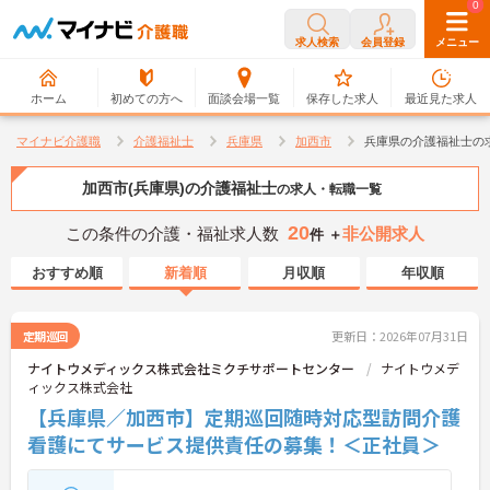
0
0
求人検索
会員登録
メニュー
ホーム
初めての方へ
面談会場一覧
保存した求人
最近見た求人
マイナビ介護職
介護福祉士
兵庫県
加西市
兵庫県の介護福祉士の
加西市(兵庫県)の介護福祉士
の求人・転職一覧
20
この条件の介護・福祉求人数
非公開求人
件 ＋
おすすめ順
新着順
月収順
年収順
定期巡回
更新日：2026年07月31日
ナイトウメディックス株式会社ミクチサポートセンター
ナイトウメデ
ィックス株式会社
【兵庫県／加西市】定期巡回随時対応型訪問介護
看護にてサービス提供責任の募集！＜正社員＞