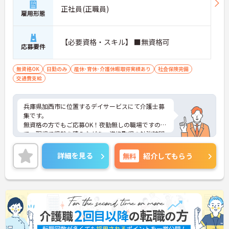
正社員(正職員)
雇用形態
【必要資格・スキル】 ■無資格可
応募要件
無資格OK
日勤のみ
産休･育休･介護休暇取得実績あり
社会保険完備
交通費支給
兵庫県加西市に位置するデイサービスにて介護士募
集です。
無資格の方でもご応募OK！夜勤無しの職場ですの
で、現場で経験を積みながら、資格取得の勉強時間
を確保しやすい環境です。
ご興味のある方には、面接対策ポイントなど、さら
詳細を見る
無料
紹介してもらう
に詳細をお話いたしますので、お気軽にご相談くだ
さい。