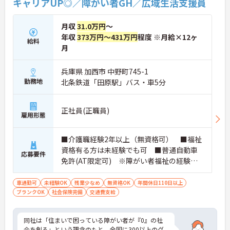
キャリアUP◎／障がい者GH／広域生活支援員
月収
31.0万円
～
年収
373万円～431万円
程度 ※月給×12ヶ
給料
月
兵庫県 加西市 中野町745-1
勤務地
北条鉄道「田原駅」バス・車5分
正社員(正職員)
雇用形態
■介護職経験2年以上（無資格可） ■福祉
資格有る方は未経験でも可 ■普通自動車
応募要件
免許(AT限定可) ※障がい者福祉の経験は
不問です。※実務経験2年以上の方、障がい
者福祉に関する経験をお持ちの方大歓迎
車通勤可
未経験OK
残業少なめ
無資格OK
年間休日110日以上
ブランクOK
社会保険完備
交通費支給
同社は「住まいで困っている障がい者が『0』の社
会を創る」という理念のもと、全国に300以上のグ