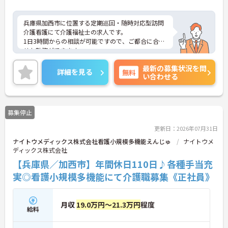
兵庫県加西市に位置する定期巡回・随時対応型訪問
介護看護にて介護福祉士の求人です。
1日3時間からの相談が可能ですので、ご都合に合わ
せた勤務ができます。
土日祝や勤務時間に応じた手当が整っているので、
最新の募集状況を問
頑張りを還元されてモチベーションアップに繋がり
詳細を見る
無料
い合わせる
ますね◎
ご興味のある方には、面接対策ポイントなど、さら
に詳細をご案内しますのでお気軽にご相談くださ
い！
募集停止
更新日：2026年07月31日
ナイトウメディックス株式会社看護小規模多機能えんじゅ
ナイトウメ
ディックス株式会社
【兵庫県／加西市】年間休日110日♪各種手当充
実◎看護小規模多機能にて介護職募集《正社員》
月収
19.0万円～21.3万円
程度
給料