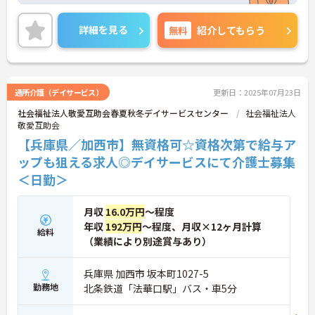
この度は、利用者様の送迎も行っていただける非常
勤職員の方を募集しています。送迎をしていただい
詳細を見る
無料
紹介してもらう
た際には、運転手当も支給されます。ご興味をお持
ちの方や、加西市周辺にお住まいの方は是非ご検討
下さい！
通所介護（デイサービス）
更新日：2025年07月23日
社会福祉法人敬愛互助会春夏秋冬デイサービスセンター
社会福祉法人
敬愛互助会
【兵庫県／加西市】無資格可☆資格次第で給与ア
ップも狙える求人◎デイサービスにて介護士募集
＜日勤＞
月収
16.0万円
～程度
年収
192万円
～程度、月収×12ヶ月計算
給料
（業績により別途賞与あり）
兵庫県 加西市 坂本町1027-5
勤務地
北条鉄道「法華口駅」バス・車5分