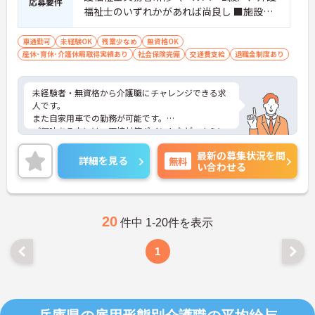
応募要件
福祉士のいずれかがあれば尚良し ■施設で
の介護経験があれば尚良し ※無資格・未経
験相談可
車通勤可
未経験OK
残業少なめ
無資格OK
産休･育休･介護休暇取得実績あり
社会保険完備
交通費支給
退職金制度あり
未経験者・無資格から介護職にチャレンジできる求
人です。
また自家用車での勤務が可能です。
ご興味ある方には、面接対策ポイントなど、さらに
詳細をお話しいたしますのでお気軽にご相談くださ
最新の募集状況を問
い！
詳細を見る
無料
い合わせる
20
件中 1-20件を表示
1