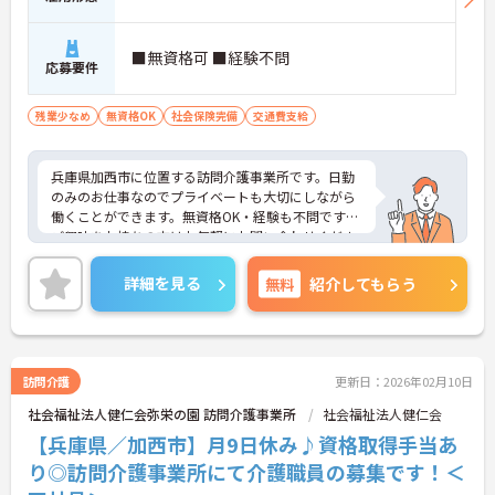
があり、20代から60代まで幅広い年代が活躍してい
ます。年間休日も114日確保されているため、無理
なく長期的なキャリアを築いていただけます。
■無資格可 ■経験不問
・全施設がバリアフリー設計かつ最新設備を備えて
応募要件
おり、清潔感にあふれた美しい環境です。ハード面
に加え、ソフト面でも「献立の事前決定・レシピ完
残業少なめ
無資格OK
社会保険完備
交通費支給
備」により現場の負担が大幅に軽減されています。
ご利用者様の安全性はもちろん、働くスタッフにと
っても身体的負担が少なく、高いモチベーションを
兵庫県加西市に位置する訪問介護事業所です。日勤
保って業務に集中できます。
のみのお仕事なのでプライベートも大切にしながら
働くことができます。無資格OK・経験も不問です！
ご興味をお持ちの方はお気軽にお問い合わせくださ
い。
詳細を見る
無料
紹介してもらう
訪問介護
更新日：2026年02月10日
社会福祉法人健仁会弥栄の園 訪問介護事業所
社会福祉法人健仁会
【兵庫県／加西市】月9日休み♪資格取得手当あ
り◎訪問介護事業所にて介護職員の募集です！＜