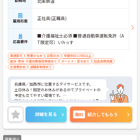
勤務地
北条鉄道
正社員(正職員)
雇用形態
■介護福祉士必須 ■普通自動車運転免許（A
応募要件
T限定可）いhっす
車通勤可
残業少なめ
日勤のみ
年間休日110日以上
産休･育休･介護休暇取得実績あり
ボーナス・賞与あり
社会保険完備
交通費支給
退職金制度あり
兵庫県／加西市に位置するデイサービスです。
土日休み！固定のお休みがあるのでプライベートの
予定も立てやすい環境です。
残業少なめで年間休日110日とお休みもしっかり取
得出来ます。
ご興味をお持ちの方はお気軽にお問い合わせくださ
詳細を見る
無料
紹介してもらう
い。
募集停止