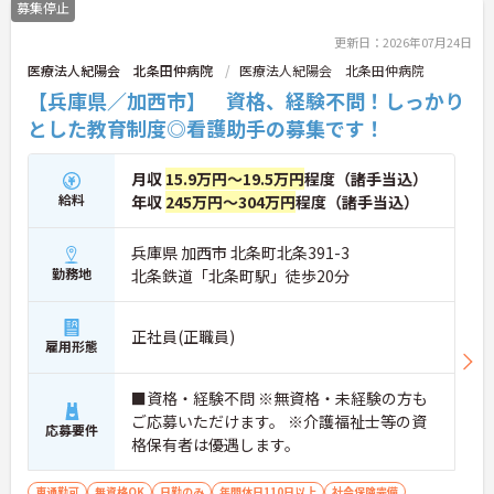
募集停止
更新日：2026年07月24日
医療法人紀陽会 北条田仲病院
医療法人紀陽会 北条田仲病院
【兵庫県／加西市】 資格、経験不問！しっかり
とした教育制度◎看護助手の募集です！
月収
15.9万円～19.5万円
程度（諸手当込）
給料
年収
245万円～304万円
程度（諸手当込）
兵庫県 加西市 北条町北条391-3
勤務地
北条鉄道「北条町駅」徒歩20分
正社員(正職員)
雇用形態
■資格・経験不問 ※無資格・未経験の方も
ご応募いただけます。 ※介護福祉士等の資
応募要件
格保有者は優遇します。
車通勤可
無資格OK
日勤のみ
年間休日110日以上
社会保険完備