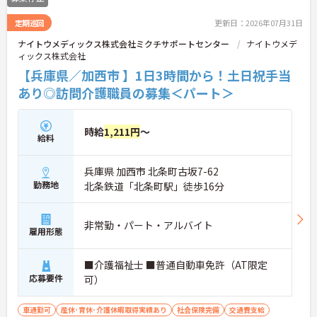
定期巡回
更新日：2026年07月31日
ナイトウメディックス株式会社ミクチサポートセンター
ナイトウメデ
ィックス株式会社
【兵庫県／加西市 】1日3時間から！土日祝手当
あり◎訪問介護職員の募集＜パート＞
時給
1,211円
～
給料
兵庫県 加西市 北条町古坂7-62
勤務地
北条鉄道「北条町駅」徒歩16分
非常勤・パート・アルバイト
雇用形態
■介護福祉士 ■普通自動車免許（AT限定
応募要件
可）
車通勤可
産休･育休･介護休暇取得実績あり
社会保険完備
交通費支給