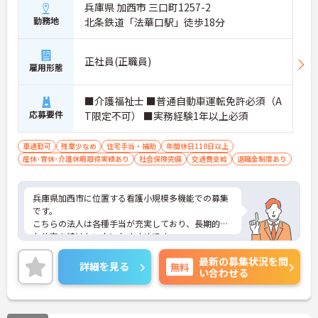
兵庫県 加西市 三口町1257-2
勤務地
北条鉄道「法華口駅」徒歩18分
正社員(正職員)
雇用形態
■介護福祉士 ■普通自動車運転免許必須（A
応募要件
T限定不可） ■実務経験1年以上必須
車通勤可
残業少なめ
住宅手当・補助
年間休日110日以上
産休･育休･介護休暇取得実績あり
社会保険完備
交通費支給
退職金制度あり
兵庫県加西市に位置する看護小規模多機能での募集
です。
こちらの法人は各種手当が充実しており、長期的に
お仕事を続けたい方におすすめです。
ご興味のある方は、ご面接のポイントをお伝えしま
最新の募集状況を問
すので、お気軽にお問い合わせください。
詳細を見る
無料
い合わせる