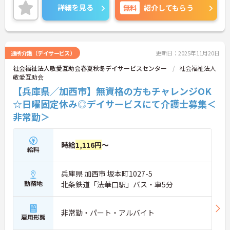
ご興味のある方には、面接対策ポイントなど、さら
詳細を見る
無料
紹介してもらう
に詳細をお話しいたしますのでお気軽にご相談くだ
さい！
通所介護（デイサービス）
更新日：2025年11月20日
社会福祉法人敬愛互助会春夏秋冬デイサービスセンター
社会福祉法人
敬愛互助会
【兵庫県／加西市】無資格の方もチャレンジOK
☆日曜固定休み◎デイサービスにて介護士募集＜
非常勤＞
時給
1,116円
～
給料
兵庫県 加西市 坂本町1027-5
勤務地
北条鉄道「法華口駅」バス・車5分
非常勤・パート・アルバイト
雇用形態