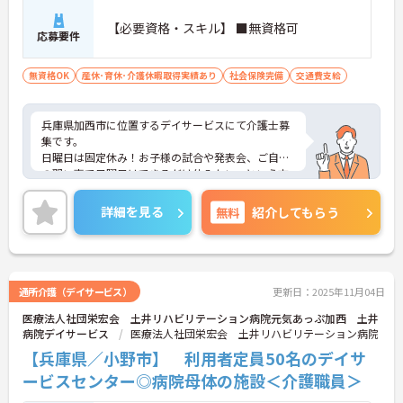
【必要資格・スキル】 ■無資格可
応募要件
無資格OK
産休･育休･介護休暇取得実績あり
社会保険完備
交通費支給
兵庫県加西市に位置するデイサービスにて介護士募
集です。
日曜日は固定休み！お子様の試合や発表会、ご自身
の習い事で日曜日はできるだけ休みたい…という方
も、シフトの調整の必要がありません☆
利用者様と寄り添いながら、コミュニケーションを
詳細を見る
無料
紹介してもらう
大切に働ける職場です。
ご興味のある方には、面接対策ポイントなど、さら
に詳細をお話いたしますので、お気軽にご相談くだ
さい。
通所介護（デイサービス）
更新日：2025年11月04日
医療法人社団栄宏会 土井リハビリテーション病院元気あっぷ加西 土井
病院デイサービス
医療法人社団栄宏会 土井リハビリテーション病院
【兵庫県／小野市】 利用者定員50名のデイサ
ービスセンター◎病院母体の施設＜介護職員＞