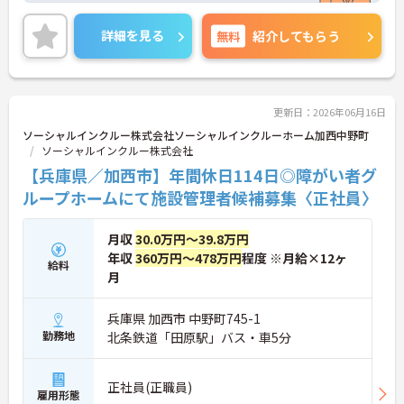
ご興味ある方には、面接対策ポイントなど、さらに
詳細をお話しいたしますのでお気軽にご相談くださ
詳細を見る
無料
紹介してもらう
い！
更新日：2026年06月16日
ソーシャルインクルー株式会社ソーシャルインクルーホーム加西中野町
ソーシャルインクルー株式会社
【兵庫県／加西市】年間休日114日◎障がい者グ
ループホームにて施設管理者候補募集〈正社員〉
月収
30.0万円～39.8万円
年収
360万円～478万円
程度 ※月給×12ヶ
給料
月
兵庫県 加西市 中野町745-1
勤務地
北条鉄道「田原駅」バス・車5分
正社員(正職員)
雇用形態