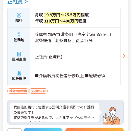
正社員＞
月収
19.9万円～25.5万円
程度
給料
年収
310万円～400万円
程度
兵庫県 加西市 北条町西高室字浦山595-11
勤務地
北条鉄道「北条町駅」徒歩17分
正社員(正職員)
雇用形態
■介護職員初任者研修以上 ■経験必須
応募要件
社会保険完備
交通費支給
兵庫県加西市に位置する訪問介護事業所での介護職
の募集です！
資格取得手当があるので、スキルアップへのモチベ
ーションが保ちやすい♪
月収250,000円以上も可能です☆