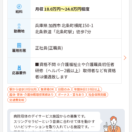
月収
18.0万円～24.0万円
程度
給料
兵庫県 加西市 北条町横尾150-1
勤務地
北条鉄道「北条町駅」徒歩7分
正社員(正職員)
雇用形態
■資格不問 ※介護福祉士や介護職員初任者
研修（ヘルパー2級以上）取得者など有資格
応募要件
者は優遇致します
駅から徒歩10分以内
無資格OK
日勤のみ
年間休日110日以上
産休･育休･介護休暇取得実績あり
ボーナス・賞与あり
社会保険完備
交通費支給
病院母体のデイサービス施設からの募集です。
スリングセラピーという音楽に合わせて体を動かす
リハビリテーションを取り入れている施設です。利
用者様もいきいきと活動されています。