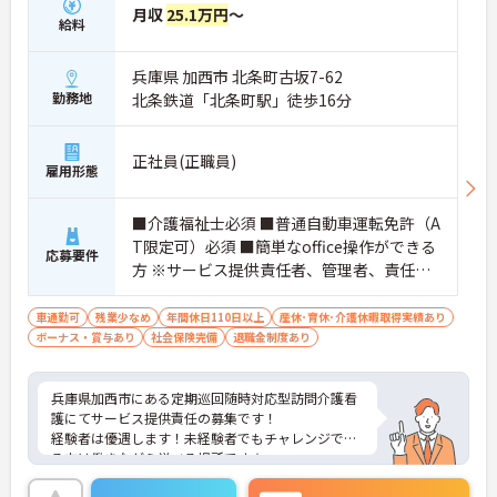
月収
25.1万円
～
給料
兵庫県 加西市 北条町古坂7-62
勤務地
北条鉄道「北条町駅」徒歩16分
正社員(正職員)
雇用形態
■介護福祉士必須 ■普通自動車運転免許（A
T限定可）必須 ■簡単なoffice操作ができる
応募要件
方 ※サービス提供責任者、管理者、責任
者、労務相談等の経験あれば尚可 ※ホーム
ヘルパーとしての実務経験者優遇
車通勤可
残業少なめ
年間休日110日以上
産休･育休･介護休暇取得実績あり
ボーナス・賞与あり
社会保険完備
退職金制度あり
兵庫県加西市にある定期巡回随時対応型訪問介護看
護にてサービス提供責任の募集です！
経験者は優遇します！未経験者でもチャレンジでき
る方は働きながら学べる場所です☆
条件を満たす方には、子育て支援を目的とした家賃