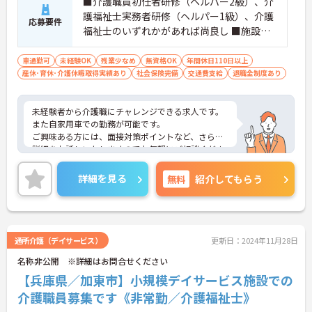
■介護職員初任者研修（ヘルパー2級）、介
護福祉士実務者研修（ヘルパー1級）、介護
応募要件
福祉士のいずれかがあれば尚良し ■施設で
の介護経験があれば尚良し ※無資格・未経
験相談可
車通勤可
未経験OK
残業少なめ
無資格OK
年間休日110日以上
産休･育休･介護休暇取得実績あり
社会保険完備
交通費支給
退職金制度あり
未経験者から介護職にチャレンジできる求人です。
また自家用車での勤務が可能です。
ご興味ある方には、面接対策ポイントなど、さらに
詳細をお話しいたしますのでお気軽にご相談くださ
い！
詳細を見る
無料
紹介してもらう
通所介護（デイサービス）
更新日：2024年11月28日
名称非公開 ※詳細はお問合せください
【兵庫県／加東市】小規模デイサービス施設での
介護職員募集です《非常勤／介護福祉士》