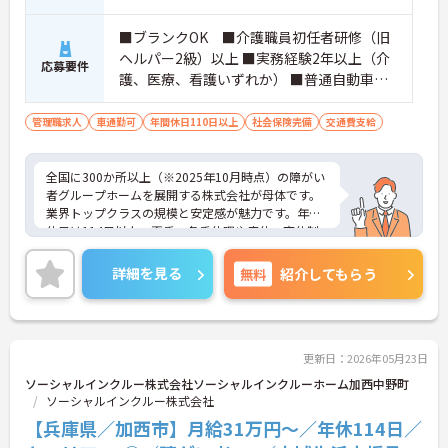
■ブランクOK ■介護職員初任者研修（旧
ヘルパー2級）以上 ■実務経験2年以上（介
応募要件
護、医療、看護いずれか） ■普通自動車運
転免許(AT限定可) ※管理業務に就かれて
いた方歓迎
管理職求人
車通勤可
年間休日110日以上
社会保険完備
交通費支給
全国に300か所以上（※2025年10月時点）の障がい
者グループホームを展開する株式会社が母体です。
業界トップクラスの規模と安定感が魅力です。年間
休日は114日以上、夏季・冬季休暇や産休・育休制
度もしっかり整っており、プライベートとの両立も
可能。これまでのご経験を活かし、新しいキャリア
詳細を見る
無料
紹介してもらう
を築きたい方、ぜひご応募ください。20代から60代
まで、幅広い年代の方が活躍できる職場です。ご興
味のある方は詳細等をお伝えしますので、お気軽に
お問い合わせください。
更新日：2026年05月23日
ソーシャルインクルー株式会社ソーシャルインクルーホーム加西中野町
ソーシャルインクルー株式会社
【兵庫県／加西市】月給31万円～／年休114日／