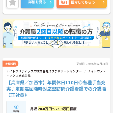
補助や独自家族手当等あり◎離職率が低く、安定し
詳細を見る
無料
紹介してもらう
て長く働けます！
ご興味のある方には、面接対策ポイントなど、さら
に詳細をお話しいたしますのでお気軽にご相談くだ
さい！
定期巡回
更新日：2026年07月31日
ナイトウメディックス株式会社ミクチサポートセンター
ナイトウメデ
ィックス株式会社
【兵庫県／加西市】年間休日110日◎各種手当充
実♪定期巡回随時対応型訪問介護看護での介護職
《正社員》
月収
20.0万円～25.9万円
程度
給料