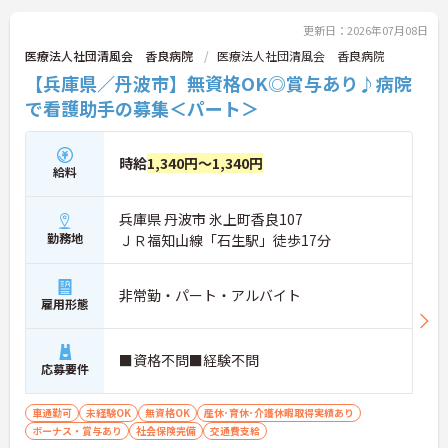
更新日：2026年07月08日
医療法人社団清風会 香良病院
医療法人社団清風会 香良病院
【兵庫県／丹波市】無資格OK◎賞与あり♪病院
で看護助手の募集＜パート＞
時給
1,340円～1,340円
給料
兵庫県 丹波市 氷上町香良107
勤務地
ＪＲ福知山線「石生駅」徒歩17分
非常勤・パート・アルバイト
雇用形態
■資格不問■経験不問
応募要件
車通勤可
未経験OK
無資格OK
産休･育休･介護休暇取得実績あり
ボーナス・賞与あり
社会保険完備
交通費支給