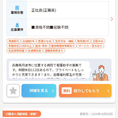
正社員(正職員)
雇用形態
■資格不問■経験不問
応募要件
車通勤可
未経験OK
残業少なめ
住宅手当・補助
無資格OK
日勤のみ
年間休日110日以上
産休･育休･介護休暇取得実績あり
ボーナス・賞与あり
社会保険完備
交通費支給
退職金制度あり
兵庫県丹波市に位置する病院で看護助手の募集で
す。年間休日112日あるので、プライベートもしっ
かりと充実できます！また、各種福利厚生が充実し
ており、長く働きやすい環境が整っています◎ご興
味のある方はご面接のポイントお伝えしますのでご
気軽にお問い合わせください。
詳細を見る
無料
紹介してもらう
介護老人保健施設（老健）
更新日：2026年05月08日