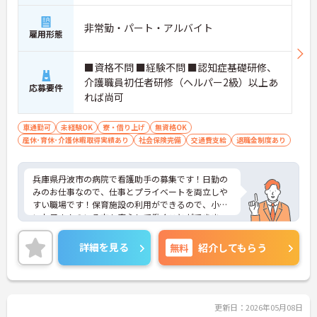
非常勤・パート・アルバイト
雇用形態
■資格不問 ■経験不問 ■認知症基礎研修、
介護職員初任者研修（ヘルパー2級）以上あ
応募要件
れば尚可
車通勤可
未経験OK
寮・借り上げ
無資格OK
産休･育休･介護休暇取得実績あり
社会保険完備
交通費支給
退職金制度あり
兵庫県丹波市の病院で看護助手の募集です！日勤の
みのお仕事なので、仕事とプライベートを両立しや
すい職場です！保育施設の利用ができるので、小さ
いお子さんのいる方も安心して働くことができま
す！ご興味のある方は、面接ポイントをお伝えしま
すので、お気軽にご連絡ください。
詳細を見る
無料
紹介してもらう
更新日：2026年05月08日