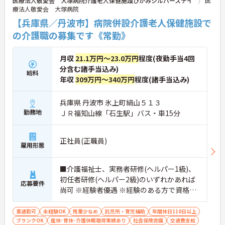
医療法人敬愛会 大塚病院介護老人保健施設ひかみシルバーステイ
医
療法人敬愛会 大塚病院
【兵庫県／丹波市】病院併設介護老人保健施設で
の介護職の募集です《常勤》
月収
21.1万円～23.0万円
程度(夜勤手当4回
分含む諸手当込み)
給料
年収
309万円～340万円
程度(諸手当込み)
兵庫県 丹波市 氷上町絹山５１３
勤務地
ＪＲ福知山線「石生駅」バス・車15分
正社員(正職員)
雇用形態
■介護福祉士、実務者研修(ヘルパー1級)、
初任者研修(ヘルパー2級)のいずれかあれば
応募要件
尚可 ※経験者優遇 ※経験のある方で資格が
ない方も相談可能 ※通所リハビリ経験者も
歓迎します
車通勤可
未経験OK
残業少なめ
託児所・育児補助
年間休日110日以上
ブランクOK
産休･育休･介護休暇取得実績あり
社会保険完備
交通費支給