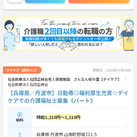
デイケア（通所リハ）
更新日：2026年07月30日
社会医療法人社団正峰会老人保健施設 さんなん桜の里【デイケア】
社会医療法人社団正峰会
【兵庫県／丹波市】日勤帯◎福利厚生充実☆デイ
ケアでの介護福祉士募集《パート》
時給
1,210円～1,210円
給料
兵庫県 丹波市 山南町野坂211-5