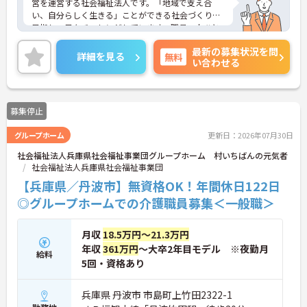
営を運営する社会福祉法人です。「地域で支え合
い、自分らしく生きる」ことができる社会づくりを
目指し、日々チャレンジしています。職員一人ひと
りも職員が、その能力を発揮できるような職場環境
最新の募集状況を問
づくりにも注力し、研修や自己研鑽のバックアップ
詳細を見る
無料
い合わせる
を整え、また職種の垣根を超えたチームワークを大
切に活気ある職場づくりを行なっています。ご興味
のある方には、面接対策ポイントなど、さらに詳細
をお話ししますのでお気軽にご相談ください！
募集停止
グループホーム
更新日：2026年07月30日
社会福祉法人兵庫県社会福祉事業団グループホーム 村いちばんの元気者
社会福祉法人兵庫県社会福祉事業団
【兵庫県／丹波市】無資格OK！年間休日122日
◎グループホームでの介護職員募集＜一般職＞
月収
18.5万円～21.3万円
年収
361万円
～大卒2年目モデル ※夜勤月
給料
5回・資格あり
兵庫県 丹波市 市島町上竹田2322-1