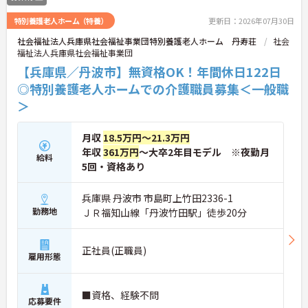
特別養護老人ホーム（特養）
更新日：2026年07月30日
社会福祉法人兵庫県社会福祉事業団特別養護老人ホーム 丹寿荘
社会
福祉法人兵庫県社会福祉事業団
【兵庫県／丹波市】無資格OK！年間休日122日
◎特別養護老人ホームでの介護職員募集＜一般職
＞
月収
18.5万円～21.3万円
年収
361万円
～大卒2年目モデル ※夜勤月
給料
5回・資格あり
兵庫県 丹波市 市島町上竹田2336-1
勤務地
ＪＲ福知山線「丹波竹田駅」徒歩20分
正社員(正職員)
雇用形態
■資格、経験不問
応募要件