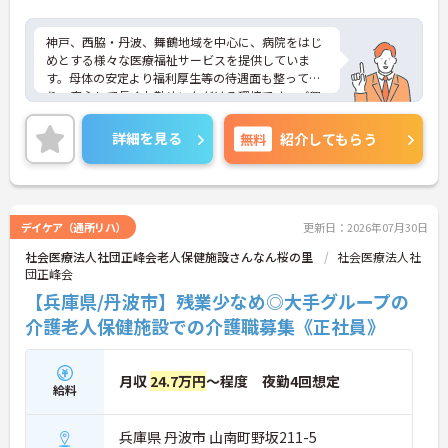
神戸、西脇・丹波、舞鶴地域を中心に、病院をはじ
めとする様々な医療福祉サービスを提供していま
す。母体の安定より福利厚生等の待遇面も整ってお
り、安心して長くお勤めいただける環境です。ご興
味のある方には、面接対策ポイントなど、さらに詳
細をお話しいたしますのでお気軽にご相談くださ
詳細を見る
無料
紹介してもらう
い！
デイケア（通所リハ）
更新日：2026年07月30日
社会医療法人社団正峰会老人保健施設さんなん桜の里
社会医療法人社
団正峰会
【兵庫県/丹波市】残業少なめ◎大手グループの
介護老人保健施設での介護職募集《正社員》
月収
24.7万円
～程度 夜勤4回想定
給料
兵庫県 丹波市 山南町野坂211-5