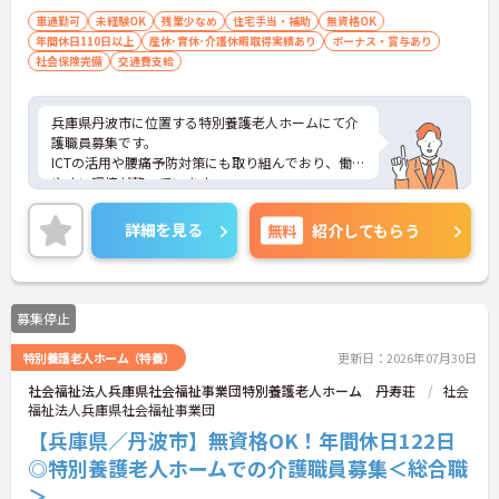
車通勤可
未経験OK
残業少なめ
住宅手当・補助
無資格OK
年間休日110日以上
産休･育休･介護休暇取得実績あり
ボーナス・賞与あり
社会保険完備
交通費支給
兵庫県丹波市に位置する特別養護老人ホームにて介
護職員募集です。
ICTの活用や腰痛予防対策にも取り組んでおり、働き
やすい環境が整っています。
ご興味ある方には、面接対策ポイントなど、さらに
詳細をお話しいたしますのでお気軽にご相談くださ
詳細を見る
無料
紹介してもらう
い！
募集停止
特別養護老人ホーム（特養）
更新日：2026年07月30日
社会福祉法人兵庫県社会福祉事業団特別養護老人ホーム 丹寿荘
社会
福祉法人兵庫県社会福祉事業団
【兵庫県／丹波市】無資格OK！年間休日122日
◎特別養護老人ホームでの介護職員募集＜総合職
＞