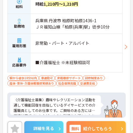
時給
1,210円～1,210円
給料
兵庫県 丹波市 柏原町柏原1436-1
勤務地
ＪＲ福知山線「柏原(兵庫)駅」徒歩10分
非常勤・パート・アルバイト
雇用形態
■介護福祉士 ※未経験相談可
応募要件
駅から徒歩10分以内
車通勤可
資格取得サポート
研修制度あり
産休･育休･介護休暇取得実績あり
社会保険完備
交通費支給
〈介護福祉士募集〉趣味やレクリエーション活動を
通して機能回復を目指しているデイサービスでの介
護職員としてのお仕事です。ご興味のある方には、
面接対策ポイントなど、さらに詳細をお話しいたし
ますのでお気軽にご相談ください！
詳細を見る
無料
紹介してもらう