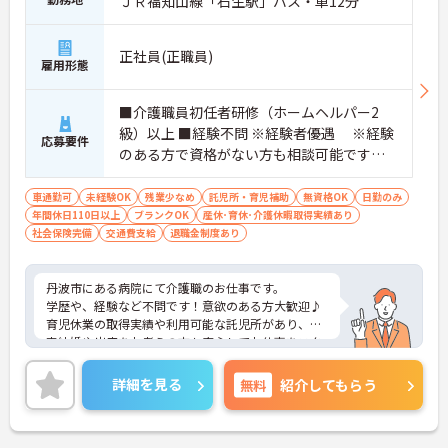
ＪＲ福知山線「石生駅」バス・車12分
正社員(正職員)
雇用形態
■介護職員初任者研修（ホームヘルパー2
級）以上 ■経験不問 ※経験者優遇 ※経験
応募要件
のある方で資格がない方も相談可能です。
※通所リハビリ経験者も歓迎します。
車通勤可
未経験OK
残業少なめ
託児所・育児補助
無資格OK
日勤のみ
年間休日110日以上
ブランクOK
産休･育休･介護休暇取得実績あり
社会保険完備
交通費支給
退職金制度あり
丹波市にある病院にて介護職のお仕事です。
学歴や、経験など不問です！意欲のある方大歓迎♪
育児休業の取得実績や利用可能な託児所があり、将
来結婚や出産をお考えの方も安心してお仕事をスタ
ートできます！
ご興味がある方は是非一度マイナビまでお問い合わ
詳細を見る
無料
紹介してもらう
せください。さらに詳細などお伝えします！