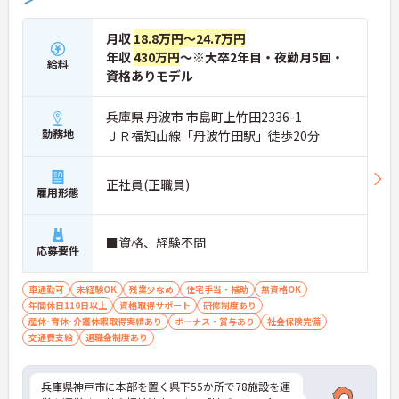
月収
18.8万円～24.7万円
年収
430万円
～※大卒2年目・夜勤月5回・
給料
資格ありモデル
兵庫県 丹波市 市島町上竹田2336-1
勤務地
ＪＲ福知山線「丹波竹田駅」徒歩20分
正社員(正職員)
雇用形態
■資格、経験不問
応募要件
車通勤可
未経験OK
残業少なめ
住宅手当・補助
無資格OK
年間休日110日以上
資格取得サポート
研修制度あり
産休･育休･介護休暇取得実績あり
ボーナス・賞与あり
社会保険完備
交通費支給
退職金制度あり
兵庫県神戸市に本部を置く県下55か所で78施設を運