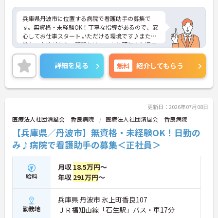
兵庫県丹波市に位置する病院で看護助手の募集で
す。無資格・未経験OK！丁寧な指導があるので、安
心してお仕事スタートいただける環境です♪また、
賞与の支給があり、頑張りはしっかり評価され還元
されます！ご興味のある方はご面接のポイントお伝
えしますのでご気軽にお問い合わせください。
詳細を見る
無料
紹介してもらう
更新日：2026年07月08日
医療法人社団清風会 香良病院
医療法人社団清風会 香良病院
【兵庫県／丹波市】無資格・未経験OK！日勤の
み♪病院で看護助手の募集＜正社員＞
月収
18.5万円
～
給料
年収
291万円
～
兵庫県 丹波市 氷上町香良107
勤務地
ＪＲ福知山線「石生駅」バス・車17分