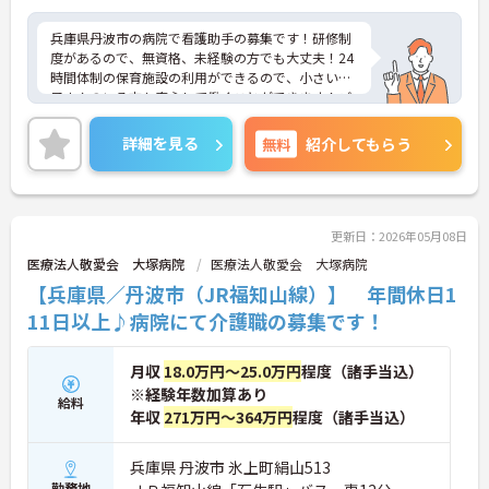
兵庫県丹波市の病院で看護助手の募集です！研修制
度があるので、無資格、未経験の方でも大丈夫！24
時間体制の保育施設の利用ができるので、小さいお
子さんのいる方も安心して働くことができます！ご
興味のある方は、面接ポイントをお伝えしますの
で、お気軽にご連絡ください。
詳細を見る
無料
紹介してもらう
更新日：2026年05月08日
医療法人敬愛会 大塚病院
医療法人敬愛会 大塚病院
【兵庫県／丹波市（JR福知山線）】 年間休日1
11日以上♪病院にて介護職の募集です！
月収
18.0万円～25.0万円
程度（諸手当込）
※経験年数加算あり
給料
年収
271万円～364万円
程度（諸手当込）
兵庫県 丹波市 氷上町絹山513
勤務地