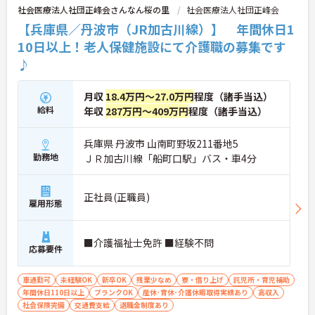
社会医療法人社団正峰会さんなん桜の里
社会医療法人社団正峰会
【兵庫県／丹波市（JR加古川線）】 年間休日1
10日以上！老人保健施設にて介護職の募集です
♪
月収
18.4万円～27.0万円
程度（諸手当込）
給料
年収
287万円～409万円
程度（諸手当込）
兵庫県 丹波市 山南町野坂211番地5
勤務地
ＪＲ加古川線「船町口駅」バス・車4分
正社員(正職員)
雇用形態
■介護福祉士免許 ■経験不問
応募要件
車通勤可
未経験OK
新卒OK
残業少なめ
寮・借り上げ
託児所・育児補助
年間休日110日以上
ブランクOK
産休･育休･介護休暇取得実績あり
高収入
社会保険完備
交通費支給
退職金制度あり