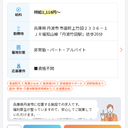
時給
1,116円
～
給料
兵庫県 丹波市 市島町上竹田２３３６－１
勤務地
ＪＲ福知山線「丹波竹田駅」徒歩20分
非常勤・パート・アルバイト
雇用形態
■資格不問
応募要件
車通勤可
残業少なめ
無資格OK
資格取得サポート
研修制度あり
産休･育休･介護休暇取得実績あり
交通費支給
兵庫県丹波市に位置する施設での求人です。
福利厚生が整っていますので、安心してご就業して
いただけます。
週3日以内・3時間以上からご相談可能とご都合に合
わせた働き方が出来ます！