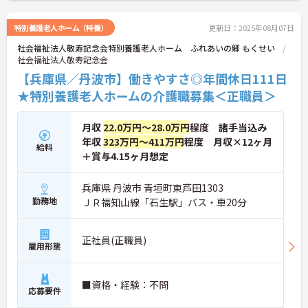
特別養護老人ホーム（特養）
更新日：2025年08月07日
社会福祉法人敬寿記念会特別養護老人ホーム ふれあいの郷 もくせい
社会福祉法人敬寿記念会
【兵庫県／丹波市】働きやすさ◎年間休日111日
★特別養護老人ホームの介護職募集＜正職員＞
月収
22.0万円～28.0万円
程度 諸手当込み
年収
323万円～411万円
程度 月収×12ヶ月
給料
＋賞与4.15ヶ月想定
兵庫県 丹波市 青垣町東芦田1303
勤務地
ＪＲ福知山線「石生駅」バス・車20分
正社員(正職員)
雇用形態
■資格・経験：不問
応募要件