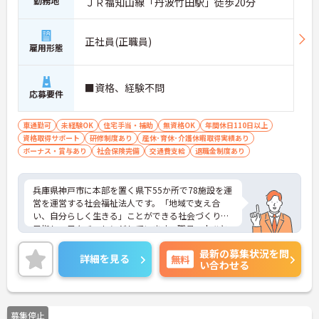
勤務地
ＪＲ福知山線「丹波竹田駅」徒歩20分
正社員(正職員)
雇用形態
■資格、経験不問
応募要件
車通勤可
未経験OK
住宅手当・補助
無資格OK
年間休日110日以上
資格取得サポート
研修制度あり
産休･育休･介護休暇取得実績あり
ボーナス・賞与あり
社会保険完備
交通費支給
退職金制度あり
兵庫県神戸市に本部を置く県下55か所で78施設を運
営を運営する社会福祉法人です。「地域で支え合
い、自分らしく生きる」ことができる社会づくりを
目指し、日々チャレンジしています。職員一人ひと
りも職員が、その能力を発揮できるような職場環境
最新の募集状況を問
づくりにも注力し、研修や自己研鑽のバックアップ
詳細を見る
無料
い合わせる
を整え、また職種の垣根を超えたチームワークを大
切に活気ある職場づくりを行なっています。ご興味
のある方には、面接対策ポイントなど、さらに詳細
をお話ししますのでお気軽にご相談ください！
募集停止