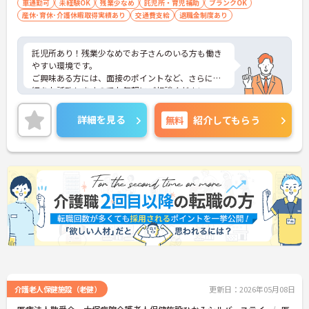
歓迎します
車通勤可
未経験OK
残業少なめ
託児所・育児補助
ブランクOK
産休･育休･介護休暇取得実績あり
交通費支給
退職金制度あり
託児所あり！残業少なめでお子さんのいる方も働き
やすい環境です。
ご興味ある方には、面接のポイントなど、さらに詳
細をお話致しますのでお気軽にご相談ください。
詳細を見る
無料
紹介してもらう
介護老人保健施設（老健）
更新日：2026年05月08日