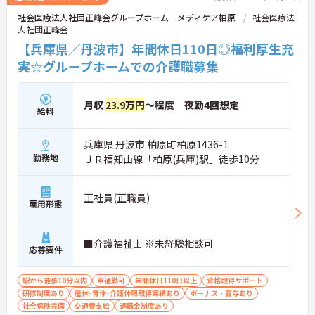
社会医療法人社団正峰会グループホーム メディケア柏原
社会医療法
人社団正峰会
【兵庫県／丹波市】年間休日110日◎福利厚生充
実☆グループホームでの介護職募集
月収
23.9万円
～程度 夜勤4回想定
給料
兵庫県 丹波市 柏原町柏原1436-1
勤務地
ＪＲ福知山線「柏原(兵庫)駅」徒歩10分
正社員(正職員)
雇用形態
■介護福祉士 ※未経験相談可
応募要件
駅から徒歩10分以内
車通勤可
年間休日110日以上
資格取得サポート
研修制度あり
産休･育休･介護休暇取得実績あり
ボーナス・賞与あり
社会保険完備
交通費支給
退職金制度あり