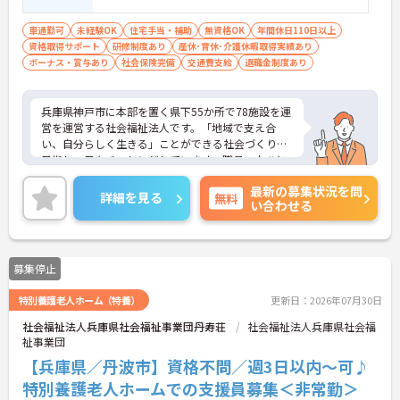
車通勤可
未経験OK
住宅手当・補助
無資格OK
年間休日110日以上
資格取得サポート
研修制度あり
産休･育休･介護休暇取得実績あり
ボーナス・賞与あり
社会保険完備
交通費支給
退職金制度あり
兵庫県神戸市に本部を置く県下55か所で78施設を運
営を運営する社会福祉法人です。「地域で支え合
い、自分らしく生きる」ことができる社会づくりを
目指し、日々チャレンジしています。職員一人ひと
りも職員が、その能力を発揮できるような職場環境
最新の募集状況を問
づくりにも注力し、研修や自己研鑽のバックアップ
詳細を見る
無料
い合わせる
を整え、また職種の垣根を超えたチームワークを大
切に活気ある職場づくりを行なっています。ご興味
のある方には、面接対策ポイントなど、さらに詳細
をお話ししますのでお気軽にご相談ください！
募集停止
特別養護老人ホーム（特養）
更新日：2026年07月30日
社会福祉法人兵庫県社会福祉事業団丹寿荘
社会福祉法人兵庫県社会福
祉事業団
【兵庫県／丹波市】資格不問／週3日以内～可♪
特別養護老人ホームでの支援員募集＜非常勤＞