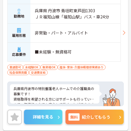
兵庫県 丹波市 青垣町東芦田1303
勤務地
ＪＲ福知山線「福知山駅」バス・車24分
非常勤・パート・アルバイト
雇用形態
■未経験・無資格可
応募要件
車通勤可
未経験OK
無資格OK
産休･育休･介護休暇取得実績あり
社会保険完備
交通費支給
兵庫県丹波市の特別養護老人ホームでの介護職員の
募集です！
資格取得を希望される方にはサポートも行っている
ので、無資格の方でも安心して働くことができます
★
ご興味がある方は、面接のポイントをお伝えします
詳細を見る
無料
紹介してもらう
のでご連絡ください♪