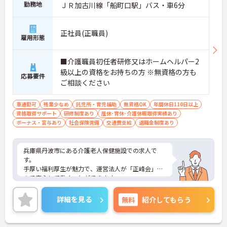
勤務地
ＪＲ加古川線「船町口駅」バス・車6分
正社員(正職員)
雇用形態
■介護職員初任者研修又はホームヘルパー2
級以上の資格をお持ちの方 ※無資格の方も
応募要件
ご相談ください
車通勤可
残業少なめ
託児所・育児補助
無資格OK
年間休日110日以上
資格取得サポート
研修制度あり
産休･育休･介護休暇取得実績あり
ボーナス・賞与あり
社会保険完備
交通費支給
退職金制度あり
兵庫県丹波市にある介護老人保健施設での求人で
す。
手厚い福利厚生が魅力で、運営法人が「正峰会」な
ので安心して働くことができます。
ご興味をお持ちの方はお気軽にお問い合わせくださ
い。
詳細を見る
無料
紹介してもらう