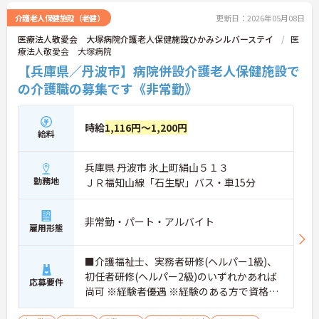
介護老人保健施設（老健）
更新日：2026年05月08日
医療法人敬愛会 大塚病院介護老人保健施設ひかみシルバーステイ
医
療法人敬愛会 大塚病院
【兵庫県／丹波市】病院併設介護老人保健施設で
の介護職の募集です《非常勤》
時給
1,116円～1,200円
給料
兵庫県 丹波市 氷上町絹山５１３
勤務地
ＪＲ福知山線「石生駅」バス・車15分
非常勤・パート・アルバイト
雇用形態
■介護福祉士、実務者研修(ヘルパー1級)、
初任者研修(ヘルパー2級)のいずれかあれば
応募要件
尚可 ※経験者優遇 ※経験のある方で資格が
ない方も相談可能 ※通所リハビリ経験者も