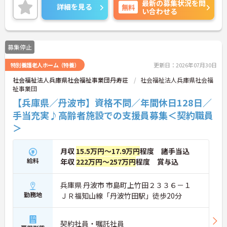
最新の募集状況を問
ご興味のある方には、面接対策ポイントなど、さら
詳細を見る
無料
い合わせる
に詳細をお話しいたしますので、お気軽にご相談く
ださい。
募集停止
特別養護老人ホーム（特養）
更新日：2026年07月30日
社会福祉法人兵庫県社会福祉事業団丹寿荘
社会福祉法人兵庫県社会福
祉事業団
【兵庫県／丹波市】資格不問／年間休日128日／
手当充実♪高齢者施設での支援員募集＜契約職員
＞
月収
15.5万円～17.9万円
程度 諸手当込
給料
年収
222万円～257万円
程度 賞与込
兵庫県 丹波市 市島町上竹田２３３６－１
勤務地
ＪＲ福知山線「丹波竹田駅」徒歩20分
契約社員・嘱託社員