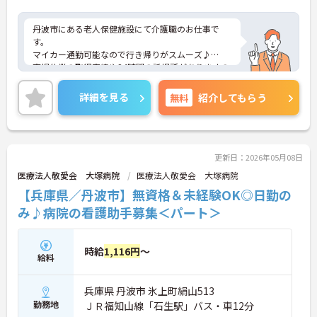
丹波市にある老人保健施設にて介護職のお仕事で
す。
マイカー通勤可能なので行き帰りがスムーズ♪
育児休業の取得実績や24時間の託児所がありますの
で、将来結婚や出産をお考えの方も安心してお仕事
をスタートできます！
詳細を見る
無料
紹介してもらう
ご興味がある方は是非一度マイナビまでお問い合わ
せください。さらに詳細などお伝えします！
更新日：2026年05月08日
医療法人敬愛会 大塚病院
医療法人敬愛会 大塚病院
【兵庫県／丹波市】無資格＆未経験OK◎日勤の
み♪病院の看護助手募集＜パート＞
時給
1,116円
～
給料
兵庫県 丹波市 氷上町絹山513
勤務地
ＪＲ福知山線「石生駅」バス・車12分