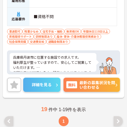
雇用形態
■資格不問
応募要件
車通勤可
残業少なめ
住宅手当・補助
無資格OK
年間休日110日以上
資格取得サポート
研修制度あり
産休･育休･介護休暇取得実績あり
社会保険完備
交通費支給
退職金制度あり
兵庫県丹波市に位置する施設での求人です。
福利厚生が整っていますので、安心してご就業して
いただけます。
年間休日は128日と多く、残業も少なめですのでプ
ライベートとの予定が立てやすいです！
最新の募集状況を問
ご興味のある方には、面接対策ポイントなど、さら
詳細を見る
無料
い合わせる
に詳細をお話しいたしますので、お気軽にご相談く
ださい。
19
件中 1-19件を表示
1