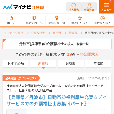
0
0
求人検索
会員登録
メニュー
ホーム
初めての方へ
面談会場一覧
保存した求人
最近見た求人
マイナビ介護職
介護福祉士
兵庫県
丹波市
兵庫県の介護福祉士の
丹波市(兵庫県)の介護福祉士
の求人・転職一覧
19
この条件の介護・福祉求人数
非公開求人
件 ＋
おすすめ順
新着順
月収順
年収順
通所介護（デイサービス）
更新日：2026年07月30日
社会医療法人社団正峰会グループホーム メディケア柏原【デイサービ
ス】
社会医療法人社団正峰会
【兵庫県／丹波市】日勤帯◎福利厚生充実☆デイ
サービスでの介護福祉士募集《パート》