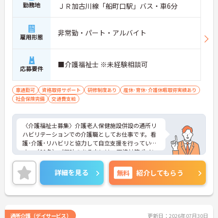
勤務地
ＪＲ加古川線「船町口駅」バス・車6分
非常勤・パート・アルバイト
雇用形態
■介護福祉士 ※未経験相談可
応募要件
車通勤可
資格取得サポート
研修制度あり
産休･育休･介護休暇取得実績あり
社会保険完備
交通費支給
〈介護福祉士募集〉介護老人保健施設併設の通所リ
ハビリテーションでの介護職としてお仕事です。看
護･介護･リハビリと協力して自立支援を行っていま
す。（60名）ご興味のある方には、面接対策ポイン
トなど、さらに詳細をお話しいたしますのでお気軽
にご相談ください！
詳細を見る
無料
紹介してもらう
通所介護（デイサービス）
更新日：2026年07月30日