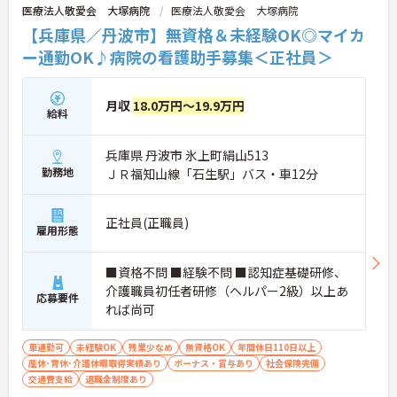
医療法人敬愛会 大塚病院
医療法人敬愛会 大塚病院
【兵庫県／丹波市】無資格＆未経験OK◎マイカ
ー通勤OK♪病院の看護助手募集＜正社員＞
月収
18.0万円～19.9万円
給料
兵庫県 丹波市 氷上町絹山513
勤務地
ＪＲ福知山線「石生駅」バス・車12分
正社員(正職員)
雇用形態
■資格不問 ■経験不問 ■認知症基礎研修、
介護職員初任者研修（ヘルパー2級）以上あ
応募要件
れば尚可
車通勤可
未経験OK
残業少なめ
無資格OK
年間休日110日以上
産休･育休･介護休暇取得実績あり
ボーナス・賞与あり
社会保険完備
交通費支給
退職金制度あり