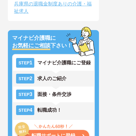
兵庫県の退職金制度ありの介護・福
祉求人
マイナビ介護職に
お気軽にご相談
下さい！
1
マイナビ介護職にご登録
STEP
2
求人のご紹介
STEP
3
面接・条件交渉
STEP
4
転職成功！
STEP
転職サポートに登録