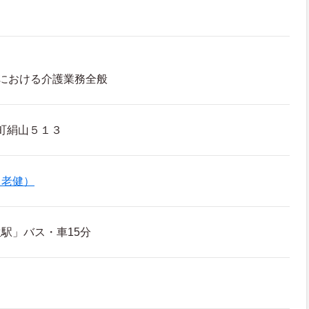
における介護業務全般
町絹山５１３
（老健）
駅」バス・車15分