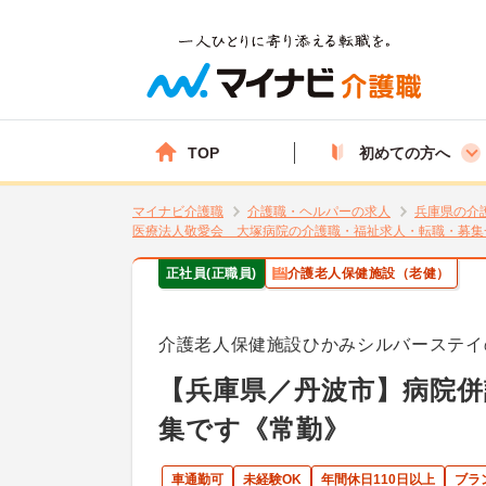
TOP
初めての方へ
マイナビ介護職
介護職・ヘルパーの求人
兵庫県の介
医療法人敬愛会 大塚病院の介護職・福祉求人・転職・募集
正社員(正職員)
介護老人保健施設（老健）
介護老人保健施設ひかみシルバーステイ
【兵庫県／丹波市】病院併
集です《常勤》
車通勤可
未経験OK
年間休日110日以上
ブラ