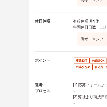
休日休暇
有給休暇 月9休
年間休日日数：111
備考：※シフ
ポイント
車通勤可
未経験OK
残業少なめ
託児所・
選考
[1] 応募フォーム
プロセス
↓
[2] 弊社より面
↓