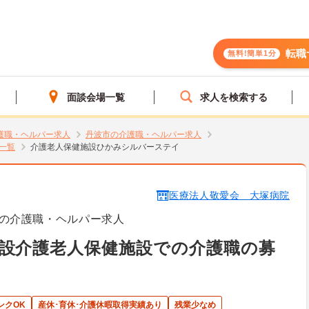
転職
無料!簡単1分
面談会場一覧
求人を検索する
護職・ヘルパー求人
丹波市の介護職・ヘルパー求人
一覧
介護老人保健施設ひかみシルバーステイ
医療法人敬愛会 大塚病院
の介護職・ヘルパー求人
設介護老人保健施設での介護職の募
ンクOK
産休･育休･介護休暇取得実績あり
残業少なめ