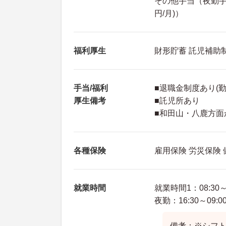
その他手当（夜勤手当：
円/月)）
福利厚生
財形貯蓄 託児補助
手当/福利
■退職金制度あり(勤
厚生備考
■託児所あり
■和田山・八鹿方
各種保険
雇用保険 労災保険
就業時間
就業時間1：08:30～1
夜勤：16:30～09:0
備考：※シフ