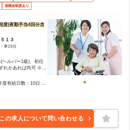
退職金制度あり
万円程度(夜勤手当4回分含
山５１３
・車15分
(ヘルパー1級)、初任
いずれかあれば尚可 ※経
方で資格がない方も相談
験者も歓迎します
この求人について問い合わせる