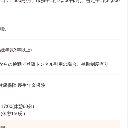
7,800円/月、職務手当(12,500円/月)、暫定手当(34,000
制度
続年数3年以上)
面からの通勤で登阪トンネル利用の場合、補助制度有り
 健康保険 厚生年金保険
7:00(休憩60分)
0(休憩150分)
ト制