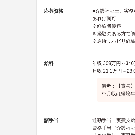
応募資格
■介護福祉士、実務
あれば尚可
※経験者優遇
※経験のある方で
※通所リハビリ経
給料
年収 309万円～34
月収 21.1万円～2
備考：【賞与】年
※月収は経験
諸手当
通勤手当（実費支給上
資格手当（介護福祉士