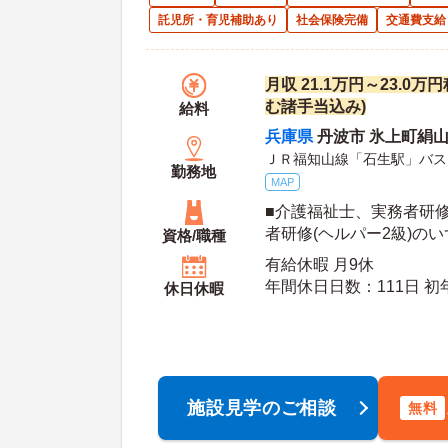
託児所・育児補助あり
社会保険完備
交通費支給
月収 21.1万円～23.0
む諸手当込み)
給料
兵庫県
丹波市 氷上町絹
ＪＲ福知山線「石生駅」バス
勤務地
MAP
■介護福祉士、実務者研修
者研修(ヘルパー2級)の
資格/職種
験者優遇 ※経験のある
有給休暇 月9休
可能 ※通所リハビリ経
年間休日日数：111日 初年度有給日数：10日 最
休日休暇
大有給日数：20日
施設見学のご相談
無料