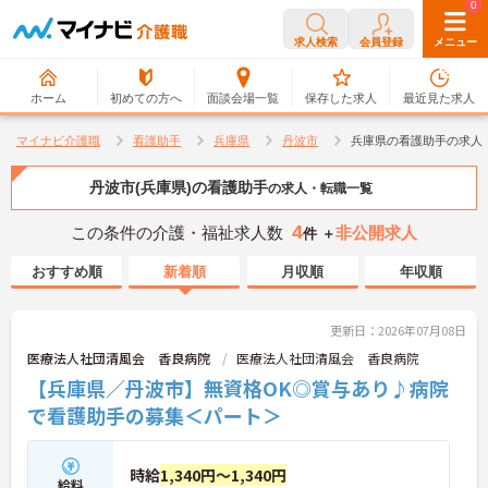
0
0
求人検索
会員登録
メニュー
ホーム
初めての方へ
面談会場一覧
保存した求人
最近見た求人
マイナビ介護職
看護助手
兵庫県
丹波市
兵庫県の看護助手の求人
丹波市(兵庫県)の看護助手
の求人・転職一覧
4
この条件の介護・福祉求人数
非公開求人
件 ＋
おすすめ順
新着順
月収順
年収順
更新日：2026年07月08日
医療法人社団清風会 香良病院
医療法人社団清風会 香良病院
【兵庫県／丹波市】無資格OK◎賞与あり♪病院
で看護助手の募集＜パート＞
時給
1,340円～1,340円
給料