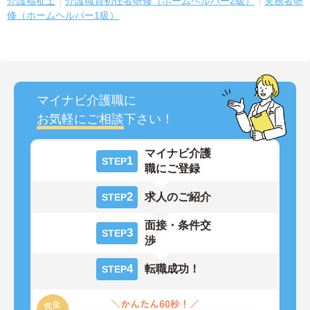
介護福祉士
介護職員初任者研修（ホームヘルパー2級）
実務者研
修（ホームヘルパー1級）
マイナビ介護職に
お気軽にご相談
下さい！
マイナビ介護
1
STEP
職にご登録
2
求人のご紹介
STEP
面接・条件交
3
STEP
渉
4
転職成功！
STEP