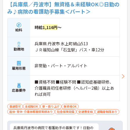
【兵庫県／丹波市】無資格＆未経験OK◎日勤の
み♪病院の看護助手募集＜パート＞
時給
1,116円
～
給料
兵庫県 丹波市 氷上町絹山513
勤務地
ＪＲ福知山線「石生駅」バス・車12分
非常勤・パート・アルバイト
雇用形態
■資格不問 ■経験不問 ■認知症基礎研修、
介護職員初任者研修（ヘルパー2級）以上あ
応募要件
れば尚可
車通勤可
未経験OK
寮・借り上げ
無資格OK
産休･育休･介護休暇取得実績あり
社会保険完備
交通費支給
退職金制度あり
兵庫県丹波市の病院で看護助手の募集です！日勤の