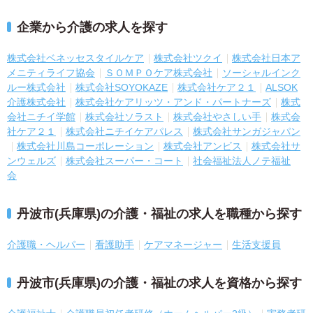
企業から介護の求人を探す
株式会社ベネッセスタイルケア
株式会社ツクイ
株式会社日本ア
メニティライフ協会
ＳＯＭＰＯケア株式会社
ソーシャルインク
ルー株式会社
株式会社SOYOKAZE
株式会社ケア２１
ALSOK
介護株式会社
株式会社ケアリッツ・アンド・パートナーズ
株式
会社ニチイ学館
株式会社ソラスト
株式会社やさしい手
株式会
社ケア２１
株式会社ニチイケアパレス
株式会社サンガジャパン
株式会社川島コーポレーション
株式会社アンビス
株式会社サ
ンウェルズ
株式会社スーパー・コート
社会福祉法人ノテ福祉
会
丹波市(兵庫県)の介護・福祉の求人を職種から探す
介護職・ヘルパー
看護助手
ケアマネージャー
生活支援員
丹波市(兵庫県)の介護・福祉の求人を資格から探す