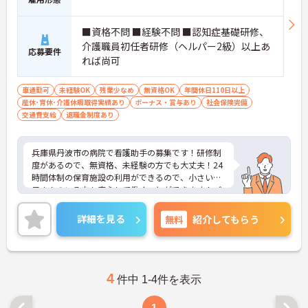
■資格不問 ■経験不問 ■認知症基礎研修、
介護職員初任者研修（ヘルパー2級）以上あ
応募要件
れば尚可
車通勤可
未経験OK
残業少なめ
無資格OK
年間休日110日以上
産休･育休･介護休暇取得実績あり
ボーナス・賞与あり
社会保険完備
交通費支給
退職金制度あり
兵庫県丹波市の病院で看護助手の募集です！研修制
度があるので、無資格、未経験の方でも大丈夫！24
時間体制の保育施設の利用ができるので、小さいお
子さんのいる方も安心して働くことができます！ご
興味のある方は、面接ポイントをお伝えしますの
で、お気軽にご連絡ください。
詳細を見る
無料
紹介してもらう
4
件中 1-4件を表示
1