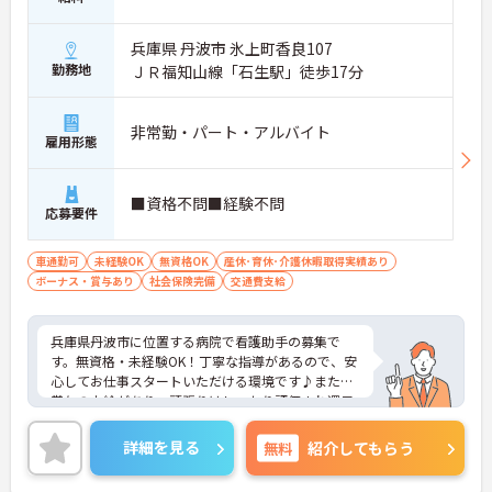
兵庫県 丹波市 氷上町香良107
勤務地
ＪＲ福知山線「石生駅」徒歩17分
非常勤・パート・アルバイト
雇用形態
■資格不問■経験不問
応募要件
車通勤可
未経験OK
無資格OK
産休･育休･介護休暇取得実績あり
ボーナス・賞与あり
社会保険完備
交通費支給
兵庫県丹波市に位置する病院で看護助手の募集で
す。無資格・未経験OK！丁寧な指導があるので、安
心してお仕事スタートいただける環境です♪また、
賞与の支給があり、頑張りはしっかり評価され還元
されます！ご興味のある方はご面接のポイントお伝
えしますのでご気軽にお問い合わせください。
詳細を見る
無料
紹介してもらう