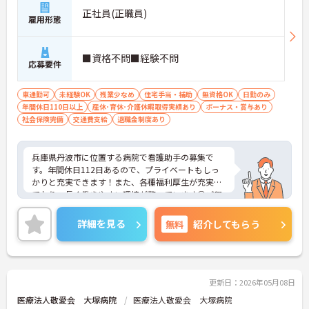
正社員(正職員)
雇用形態
■資格不問■経験不問
応募要件
車通勤可
未経験OK
残業少なめ
住宅手当・補助
無資格OK
日勤のみ
年間休日110日以上
産休･育休･介護休暇取得実績あり
ボーナス・賞与あり
社会保険完備
交通費支給
退職金制度あり
兵庫県丹波市に位置する病院で看護助手の募集で
す。年間休日112日あるので、プライベートもしっ
かりと充実できます！また、各種福利厚生が充実し
ており、長く働きやすい環境が整っています◎ご興
味のある方はご面接のポイントお伝えしますのでご
気軽にお問い合わせください。
詳細を見る
無料
紹介してもらう
更新日：2026年05月08日
医療法人敬愛会 大塚病院
医療法人敬愛会 大塚病院