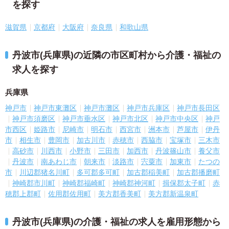
を探す
滋賀県
京都府
大阪府
奈良県
和歌山県
丹波市(兵庫県)の近隣の市区町村から介護・福祉の
求人を探す
兵庫県
神戸市
神戸市東灘区
神戸市灘区
神戸市兵庫区
神戸市長田区
神戸市須磨区
神戸市垂水区
神戸市北区
神戸市中央区
神戸
市西区
姫路市
尼崎市
明石市
西宮市
洲本市
芦屋市
伊丹
市
相生市
豊岡市
加古川市
赤穂市
西脇市
宝塚市
三木市
高砂市
川西市
小野市
三田市
加西市
丹波篠山市
養父市
丹波市
南あわじ市
朝来市
淡路市
宍粟市
加東市
たつの
市
川辺郡猪名川町
多可郡多可町
加古郡稲美町
加古郡播磨町
神崎郡市川町
神崎郡福崎町
神崎郡神河町
揖保郡太子町
赤
穂郡上郡町
佐用郡佐用町
美方郡香美町
美方郡新温泉町
丹波市(兵庫県)の介護・福祉の求人を雇用形態から