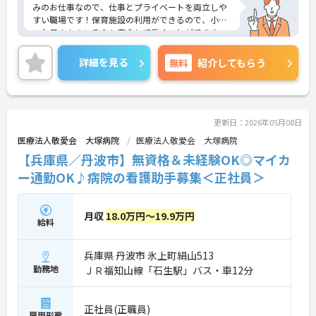
みのお仕事なので、仕事とプライベートを両立しや
すい職場です！保育施設の利用ができるので、小さ
いお子さんのいる方も安心して働くことができま
す！ご興味のある方は、面接ポイントをお伝えしま
すので、お気軽にご連絡ください。
詳細を見る
無料
紹介してもらう
更新日：2026年05月08日
医療法人敬愛会 大塚病院
医療法人敬愛会 大塚病院
【兵庫県／丹波市】無資格＆未経験OK◎マイカ
ー通勤OK♪病院の看護助手募集＜正社員＞
月収
18.0万円～19.9万円
給料
兵庫県 丹波市 氷上町絹山513
勤務地
ＪＲ福知山線「石生駅」バス・車12分
正社員(正職員)
雇用形態