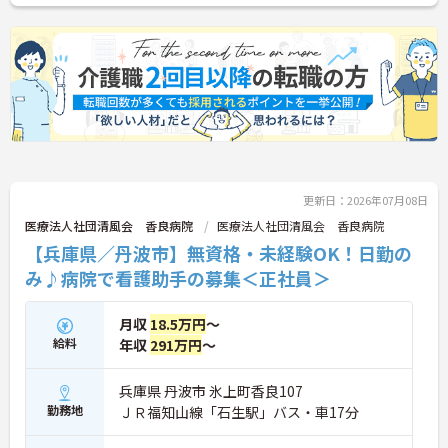
更新日：2026年07月08日
医療法人社団清風会 香良病院
医療法人社団清風会 香良病院
【兵庫県／丹波市】無資格・未経験OK！日勤の
み♪病院で看護助手の募集＜正社員＞
月収
18.5万円
～
給料
年収
291万円
～
兵庫県 丹波市 氷上町香良107
勤務地
ＪＲ福知山線「石生駅」バス・車17分