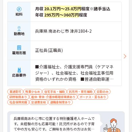
月収
20.1万円～25.0万円
程度※諸手当込
給料
年収
295万円～360万円
程度
兵庫県 南あわじ市 津井1804-2
勤務地
正社員(正職員)
雇用形態
■介護福祉士、介護支援専門員（ケアマネ
ジャー）、社会福祉士、社会福祉主事任用
応募要件
資格のいずれかの資格 ■普通自動車運転
免許（AT限定可）必須 ■経験不問※経験
者優遇 ■必要なPCスキル：基本的なエク
車通勤可
残業少なめ
住宅手当・補助
託児所・育児補助
日勤のみ
研修制度あり
産休･育休･介護休暇取得実績あり
セルやワード操作ができる方
ボーナス・賞与あり
社会保険完備
交通費支給
退職金制度あり
兵庫県南あわじ市に位置する特別養護老人ホームで
す。未経験の方も応募可能！託児所があるので子育
て中の方も安心です。ご興味をお持ちの方はお気軽