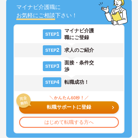
マイナビ介護職に
お気軽にご相談
下さい！
マイナビ介護
1
STEP
職にご登録
2
求人のご紹介
STEP
面接・条件交
3
STEP
渉
4
転職成功！
STEP
転職サポートに登録
はじめて転職する方へ