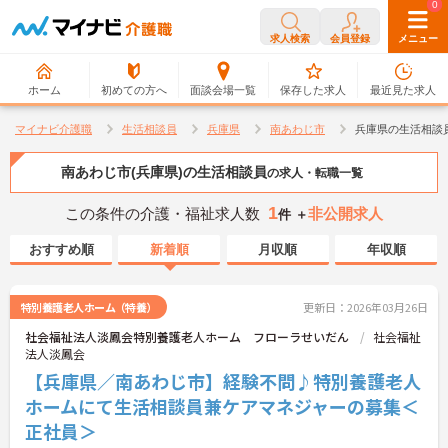
0
0
求人検索
会員登録
メニュー
ホーム
初めての方へ
面談会場一覧
保存した求人
最近見た求人
マイナビ介護職
生活相談員
兵庫県
南あわじ市
兵庫県の生活相談
南あわじ市(兵庫県)の生活相談員
の求人・転職一覧
1
この条件の介護・福祉求人数
非公開求人
件 ＋
おすすめ順
新着順
月収順
年収順
特別養護老人ホーム（特養）
更新日：2026年03月26日
社会福祉法人淡鳳会特別養護老人ホーム フローラせいだん
社会福祉
法人淡鳳会
【兵庫県／南あわじ市】経験不問♪特別養護老人
ホームにて生活相談員兼ケアマネジャーの募集＜
正社員＞