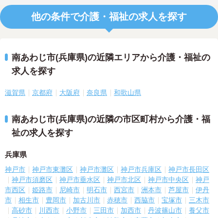
他の条件で介護・福祉の求人を探す
南あわじ市(兵庫県)の近隣エリアから介護・福祉の
求人を探す
滋賀県
京都府
大阪府
奈良県
和歌山県
南あわじ市(兵庫県)の近隣の市区町村から介護・福
祉の求人を探す
兵庫県
神戸市
神戸市東灘区
神戸市灘区
神戸市兵庫区
神戸市長田区
神戸市須磨区
神戸市垂水区
神戸市北区
神戸市中央区
神戸
市西区
姫路市
尼崎市
明石市
西宮市
洲本市
芦屋市
伊丹
市
相生市
豊岡市
加古川市
赤穂市
西脇市
宝塚市
三木市
高砂市
川西市
小野市
三田市
加西市
丹波篠山市
養父市