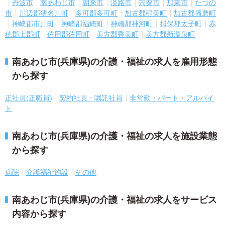
丹波市
南あわじ市
朝来市
淡路市
宍粟市
加東市
たつの
市
川辺郡猪名川町
多可郡多可町
加古郡稲美町
加古郡播磨町
神崎郡市川町
神崎郡福崎町
神崎郡神河町
揖保郡太子町
赤
穂郡上郡町
佐用郡佐用町
美方郡香美町
美方郡新温泉町
南あわじ市(兵庫県)の介護・福祉の求人を雇用形態
から探す
正社員(正職員)
契約社員・嘱託社員
非常勤・パート・アルバイ
ト
南あわじ市(兵庫県)の介護・福祉の求人を施設業態
から探す
病院
介護福祉施設
その他
南あわじ市(兵庫県)の介護・福祉の求人をサービス
内容から探す