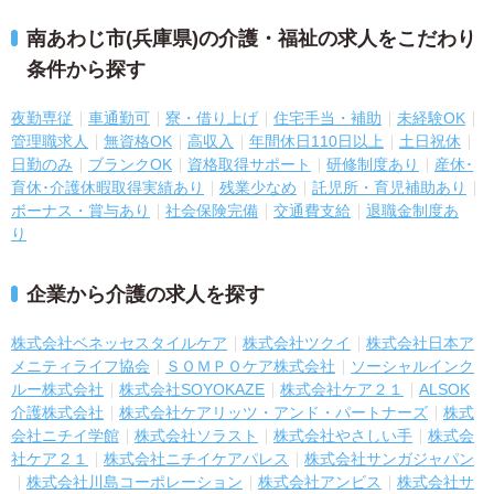
南あわじ市(兵庫県)の介護・福祉の求人をこだわり
条件から探す
夜勤専従
車通勤可
寮・借り上げ
住宅手当・補助
未経験OK
管理職求人
無資格OK
高収入
年間休日110日以上
土日祝休
日勤のみ
ブランクOK
資格取得サポート
研修制度あり
産休･
育休･介護休暇取得実績あり
残業少なめ
託児所・育児補助あり
ボーナス・賞与あり
社会保険完備
交通費支給
退職金制度あ
り
企業から介護の求人を探す
株式会社ベネッセスタイルケア
株式会社ツクイ
株式会社日本ア
メニティライフ協会
ＳＯＭＰＯケア株式会社
ソーシャルインク
ルー株式会社
株式会社SOYOKAZE
株式会社ケア２１
ALSOK
介護株式会社
株式会社ケアリッツ・アンド・パートナーズ
株式
会社ニチイ学館
株式会社ソラスト
株式会社やさしい手
株式会
社ケア２１
株式会社ニチイケアパレス
株式会社サンガジャパン
株式会社川島コーポレーション
株式会社アンビス
株式会社サ