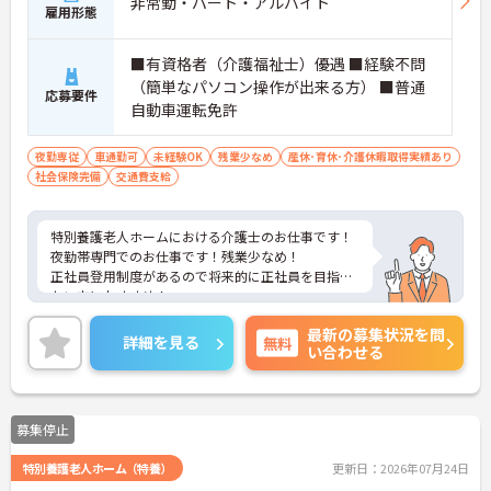
非常勤・パート・アルバイト
雇用形態
■有資格者（介護福祉士）優遇 ■経験不問
（簡単なパソコン操作が出来る方） ■普通
応募要件
自動車運転免許
夜勤専従
車通勤可
未経験OK
残業少なめ
産休･育休･介護休暇取得実績あり
社会保険完備
交通費支給
特別養護老人ホームにおける介護士のお仕事です！
夜勤帯専門でのお仕事です！残業少なめ！
正社員登用制度があるので将来的に正社員を目指し
たい方におすすめ！
ご興味ある方には、面接のポイントなど、さらに詳
最新の募集状況を問
細をお話致しますのでお気軽にご相談ください。
詳細を見る
無料
い合わせる
募集停止
特別養護老人ホーム（特養）
更新日：2026年07月24日