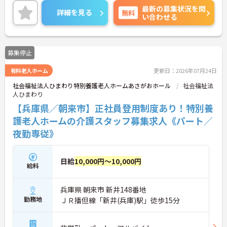
最新の募集状況を問
す！
詳細を見る
無料
い合わせる
ご興味ある方には、面接のポイントなど、さらに詳
細をお話致しますのでお気軽にご相談ください。
募集停止
有料老人ホーム
更新日：2026年07月24日
社会福祉法人ひまわり特別養護老人ホームあさがおホール
社会福祉法
人ひまわり
【兵庫県／朝来市】正社員登用制度あり！特別養
護老人ホームの介護スタッフ募集求人《パート／
夜勤専従》
日給
10,000円～10,000円
給料
兵庫県 朝来市 新井148番地
勤務地
ＪＲ播但線「新井(兵庫)駅」徒歩15分