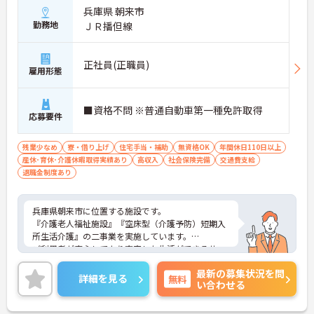
兵庫県 朝来市
勤務地
ＪＲ播但線
正社員(正職員)
雇用形態
■資格不問 ※普通自動車第一種免許取得
応募要件
残業少なめ
寮・借り上げ
住宅手当・補助
無資格OK
年間休日110日以上
産休･育休･介護休暇取得実績あり
高収入
社会保険完備
交通費支給
退職金制度あり
兵庫県朝来市に位置する施設です。
『介護老人福祉施設』『空床型（介護予防）短期入
所生活介護』の二事業を実施しています。
ご利用者が安心してより充実した生活ができるサー
ビスの提供を心がけています。
最新の募集状況を問
ご興味ある方には、面接対策ポイントなど、さらに
詳細を見る
無料
い合わせる
詳細をお話しいたしますのでお気軽にご相談くださ
い！