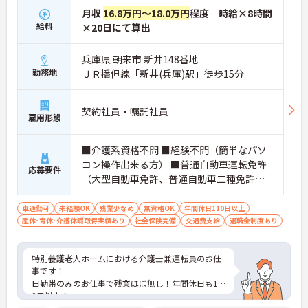
月収
16.8万円～18.0万円
程度 時給×8時間
給料
×20日にて算出
兵庫県 朝来市 新井148番地
勤務地
ＪＲ播但線「新井(兵庫)駅」徒歩15分
契約社員・嘱託社員
雇用形態
■介護系資格不問 ■経験不問（簡単なパソ
コン操作出来る方） ■普通自動車運転免許
応募要件
（大型自動車免許、普通自動車二種免許あ
れば優遇）
車通勤可
未経験OK
残業少なめ
無資格OK
年間休日110日以上
産休･育休･介護休暇取得実績あり
社会保険完備
交通費支給
退職金制度あり
特別養護老人ホームにおける介護士兼運転員のお仕
事です！
日勤帯のみのお仕事で残業ほぼ無し！年間休日も12
0日以上！
プライベートな時間も大切にしながら働ける環境で