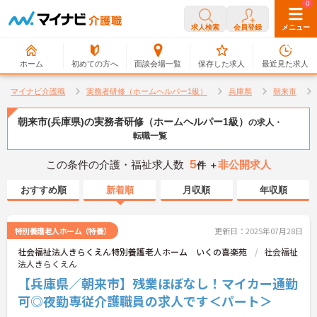
0
0
求人検索
会員登録
メニュー
ホーム
初めての方へ
面談会場一覧
保存した求人
最近見た求人
マイナビ介護職
実務者研修（ホームヘルパー1級）
兵庫県
朝来市
朝来市(兵庫県)の実務者研修（ホームヘルパー1級）
の求人・
転職一覧
5
この条件の介護・福祉求人数
非公開求人
件 ＋
おすすめ順
新着順
月収順
年収順
特別養護老人ホーム（特養）
更新日：2025年07月28日
社会福祉法人きらくえん特別養護老人ホーム いくの喜楽苑
社会福祉
法人きらくえん
【兵庫県／朝来市】残業ほぼなし！マイカー通勤
可◎夜勤専従介護職員の求人です＜パート＞