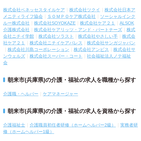
株式会社ベネッセスタイルケア
株式会社ツクイ
株式会社日本ア
メニティライフ協会
ＳＯＭＰＯケア株式会社
ソーシャルインク
ルー株式会社
株式会社SOYOKAZE
株式会社ケア２１
ALSOK
介護株式会社
株式会社ケアリッツ・アンド・パートナーズ
株式
会社ニチイ学館
株式会社ソラスト
株式会社やさしい手
株式会
社ケア２１
株式会社ニチイケアパレス
株式会社サンガジャパン
株式会社川島コーポレーション
株式会社アンビス
株式会社サ
ンウェルズ
株式会社スーパー・コート
社会福祉法人ノテ福祉
会
朝来市(兵庫県)の介護・福祉の求人を職種から探す
介護職・ヘルパー
ケアマネージャー
朝来市(兵庫県)の介護・福祉の求人を資格から探す
介護福祉士
介護職員初任者研修（ホームヘルパー2級）
実務者研
修（ホームヘルパー1級）