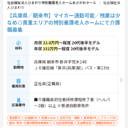
社会福祉法人ひまわり特別養護老人ホームあさがおホール
社会福祉法
人ひまわり
【兵庫県／朝来市】マイカー通勤可能／残業は少
なめ◎貴重エリアの特別養護老人ホームにて介護
職募集
月収
22.0万円
～程度 20代後半モデル
給料
年収
332万円
～程度 20代後半モデル
兵庫県 朝来市 新井字荒木148
勤務地
ＪＲ播但線「新井(兵庫)駅」バス・車13分
正社員(正職員)
雇用形態
■介護職員初任者研修課程修了者（ヘルパ
応募要件
ー2級）以上 ※普通自動車免許
車通勤可
未経験OK
残業少なめ
住宅手当・補助
無資格OK
ブランクOK
産休･育休･介護休暇取得実績あり
社会保険完備
交通費支給
退職金制度あり