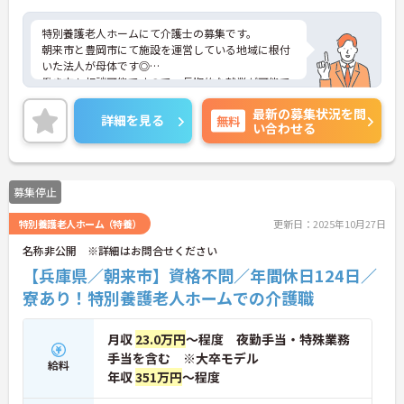
特別養護老人ホームにて介護士の募集です。
朝来市と豊岡市にて施設を運営している地域に根付
いた法人が母体です◎
働き方も相談可能ですので、長期的な就業が可能で
す。
最新の募集状況を問
また残業少なめなので出勤日でもプライベートの時
詳細を見る
無料
い合わせる
間を確保して頂けます★
少しでも興味をお持ちであれば詳細なお話をさせて
頂きますので気軽にご連絡ください。
募集停止
特別養護老人ホーム（特養）
更新日：2025年10月27日
名称非公開 ※詳細はお問合せください
【兵庫県／朝来市】資格不問／年間休日124日／
寮あり！特別養護老人ホームでの介護職
月収
23.0万円
～程度 夜勤手当・特殊業務
手当を含む ※大卒モデル
給料
年収
351万円
～程度