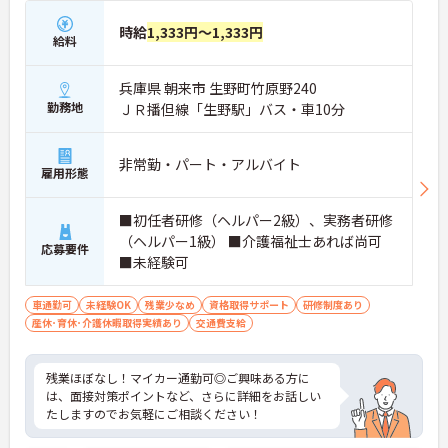
時給
1,333円～1,333円
給料
兵庫県 朝来市 生野町竹原野240
勤務地
ＪＲ播但線「生野駅」バス・車10分
非常勤・パート・アルバイト
雇用形態
■初任者研修（ヘルパー2級）、実務者研修
（ヘルパー1級） ■介護福祉士あれば尚可
応募要件
■未経験可
車通勤可
未経験OK
残業少なめ
資格取得サポート
研修制度あり
産休･育休･介護休暇取得実績あり
交通費支給
残業ほぼなし！マイカー通勤可◎ご興味ある方に
は、面接対策ポイントなど、さらに詳細をお話しい
たしますのでお気軽にご相談ください！