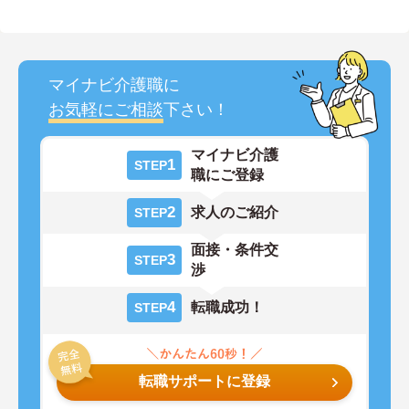
マイナビ介護職に
お気軽にご相談
下さい！
マイナビ介護
1
STEP
職にご登録
2
求人のご紹介
STEP
面接・条件交
3
STEP
渉
4
転職成功！
STEP
転職サポートに登録