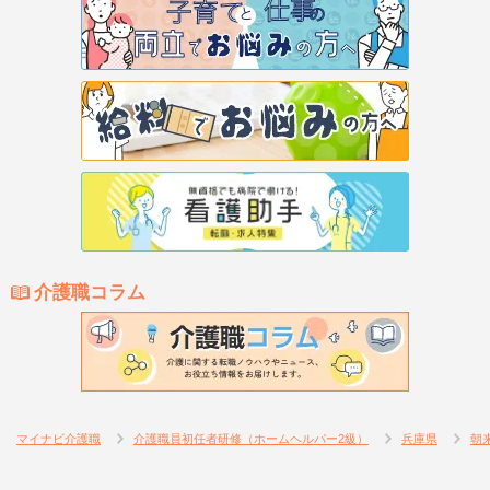
介護職コラム
マイナビ介護職
介護職員初任者研修（ホームヘルパー2級）
兵庫県
朝