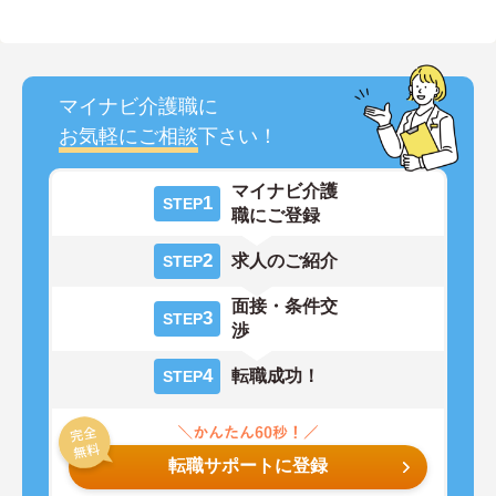
マイナビ介護職に
お気軽にご相談
下さい！
マイナビ介護
1
STEP
職にご登録
2
求人のご紹介
STEP
面接・条件交
3
STEP
渉
4
転職成功！
STEP
転職サポートに登録