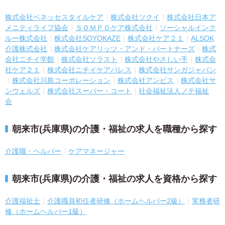
株式会社ベネッセスタイルケア
株式会社ツクイ
株式会社日本ア
メニティライフ協会
ＳＯＭＰＯケア株式会社
ソーシャルインク
ルー株式会社
株式会社SOYOKAZE
株式会社ケア２１
ALSOK
介護株式会社
株式会社ケアリッツ・アンド・パートナーズ
株式
会社ニチイ学館
株式会社ソラスト
株式会社やさしい手
株式会
社ケア２１
株式会社ニチイケアパレス
株式会社サンガジャパン
株式会社川島コーポレーション
株式会社アンビス
株式会社サ
ンウェルズ
株式会社スーパー・コート
社会福祉法人ノテ福祉
会
朝来市(兵庫県)の介護・福祉の求人を職種から探す
介護職・ヘルパー
ケアマネージャー
朝来市(兵庫県)の介護・福祉の求人を資格から探す
介護福祉士
介護職員初任者研修（ホームヘルパー2級）
実務者研
修（ホームヘルパー1級）