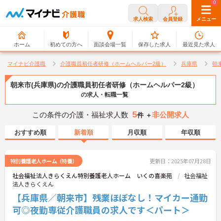
0
0
求人検索
会員登録
メニュー
ホーム
初めての方へ
面談会場一覧
保存した求人
最近見た求人
マイナビ介護職
介護職員初任者研修（ホームヘルパー2級）
兵庫県
朝
朝来市(兵庫県)の介護職員初任者研修（ホームヘルパー2級）
の求人・転職一覧
5
この条件の介護・福祉求人数
非公開求人
件 ＋
おすすめ順
新着順
月収順
年収順
特別養護老人ホーム（特養）
更新日：2025年07月28日
社会福祉法人きらくえん特別養護老人ホーム いくの喜楽苑
社会福祉
法人きらくえん
【兵庫県／朝来市】残業ほぼなし！マイカー通勤
可◎夜勤専従介護職員の求人です＜パート＞