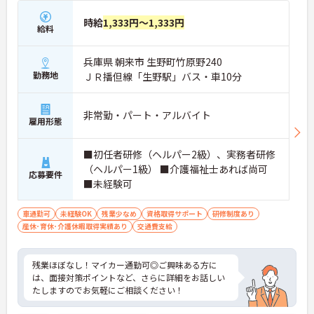
時給
1,333円～1,333円
給料
兵庫県 朝来市 生野町竹原野240
勤務地
ＪＲ播但線「生野駅」バス・車10分
非常勤・パート・アルバイト
雇用形態
■初任者研修（ヘルパー2級）、実務者研修
（ヘルパー1級） ■介護福祉士あれば尚可
応募要件
■未経験可
車通勤可
未経験OK
残業少なめ
資格取得サポート
研修制度あり
産休･育休･介護休暇取得実績あり
交通費支給
残業ほぼなし！マイカー通勤可◎ご興味ある方に
は、面接対策ポイントなど、さらに詳細をお話しい
たしますのでお気軽にご相談ください！