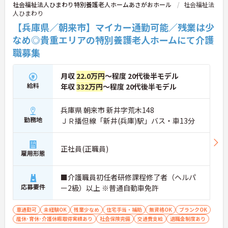
社会福祉法人ひまわり特別養護老人ホームあさがおホール
社会福祉法
人ひまわり
【兵庫県／朝来市】マイカー通勤可能／残業は少
なめ◎貴重エリアの特別養護老人ホームにて介護
職募集
月収
22.0万円
～程度 20代後半モデル
給料
年収
332万円
～程度 20代後半モデル
兵庫県 朝来市 新井字荒木148
勤務地
ＪＲ播但線「新井(兵庫)駅」バス・車13分
正社員(正職員)
雇用形態
■介護職員初任者研修課程修了者（ヘルパ
応募要件
ー2級）以上 ※普通自動車免許
車通勤可
未経験OK
残業少なめ
住宅手当・補助
無資格OK
ブランクOK
産休･育休･介護休暇取得実績あり
社会保険完備
交通費支給
退職金制度あり