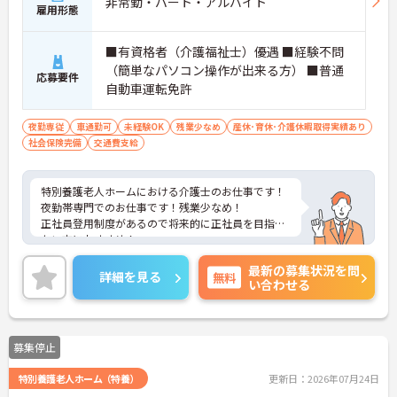
非常勤・パート・アルバイト
雇用形態
■有資格者（介護福祉士）優遇 ■経験不問
（簡単なパソコン操作が出来る方） ■普通
応募要件
自動車運転免許
夜勤専従
車通勤可
未経験OK
残業少なめ
産休･育休･介護休暇取得実績あり
社会保険完備
交通費支給
特別養護老人ホームにおける介護士のお仕事です！
夜勤帯専門でのお仕事です！残業少なめ！
正社員登用制度があるので将来的に正社員を目指し
たい方におすすめ！
ご興味ある方には、面接のポイントなど、さらに詳
最新の募集状況を問
細をお話致しますのでお気軽にご相談ください。
詳細を見る
無料
い合わせる
募集停止
特別養護老人ホーム（特養）
更新日：2026年07月24日