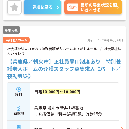
最新の募集状況を問
す！
詳細を見る
無料
い合わせる
ご興味ある方には、面接のポイントなど、さらに詳
細をお話致しますのでお気軽にご相談ください。
募集停止
有料老人ホーム
更新日：2026年07月24日
社会福祉法人ひまわり特別養護老人ホームあさがおホール
社会福祉法
人ひまわり
【兵庫県／朝来市】正社員登用制度あり！特別養
護老人ホームの介護スタッフ募集求人《パート／
夜勤専従》
日給
10,000円～10,000円
給料
兵庫県 朝来市 新井148番地
勤務地
ＪＲ播但線「新井(兵庫)駅」徒歩15分