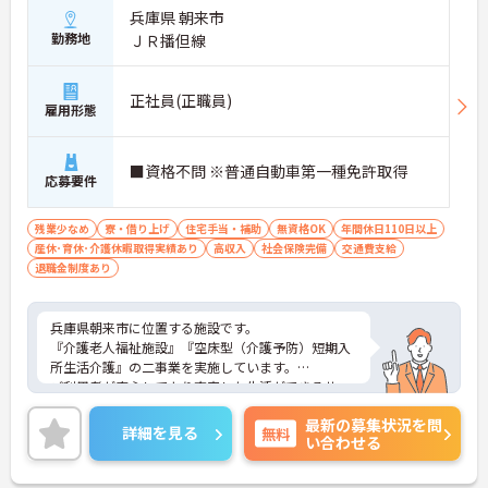
兵庫県 朝来市
勤務地
ＪＲ播但線
正社員(正職員)
雇用形態
■資格不問 ※普通自動車第一種免許取得
応募要件
残業少なめ
寮・借り上げ
住宅手当・補助
無資格OK
年間休日110日以上
産休･育休･介護休暇取得実績あり
高収入
社会保険完備
交通費支給
退職金制度あり
兵庫県朝来市に位置する施設です。
『介護老人福祉施設』『空床型（介護予防）短期入
所生活介護』の二事業を実施しています。
ご利用者が安心してより充実した生活ができるサー
ビスの提供を心がけています。
最新の募集状況を問
ご興味ある方には、面接対策ポイントなど、さらに
詳細を見る
無料
い合わせる
詳細をお話しいたしますのでお気軽にご相談くださ
い！