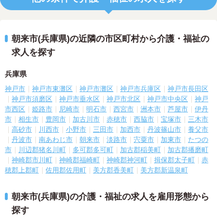
朝来市(兵庫県)の近隣の市区町村から介護・福祉の
求人を探す
兵庫県
神戸市
神戸市東灘区
神戸市灘区
神戸市兵庫区
神戸市長田区
神戸市須磨区
神戸市垂水区
神戸市北区
神戸市中央区
神戸
市西区
姫路市
尼崎市
明石市
西宮市
洲本市
芦屋市
伊丹
市
相生市
豊岡市
加古川市
赤穂市
西脇市
宝塚市
三木市
高砂市
川西市
小野市
三田市
加西市
丹波篠山市
養父市
丹波市
南あわじ市
朝来市
淡路市
宍粟市
加東市
たつの
市
川辺郡猪名川町
多可郡多可町
加古郡稲美町
加古郡播磨町
神崎郡市川町
神崎郡福崎町
神崎郡神河町
揖保郡太子町
赤
穂郡上郡町
佐用郡佐用町
美方郡香美町
美方郡新温泉町
朝来市(兵庫県)の介護・福祉の求人を雇用形態から
探す