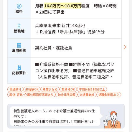
月収
16.8万円～18.0万円
程度 時給×8時間
給料
×20日にて算出
兵庫県 朝来市 新井148番地
勤務地
ＪＲ播但線「新井(兵庫)駅」徒歩15分
契約社員・嘱託社員
雇用形態
■介護系資格不問 ■経験不問（簡単なパソ
コン操作出来る方） ■普通自動車運転免許
応募要件
（大型自動車免許、普通自動車二種免許あ
れば優遇）
車通勤可
未経験OK
残業少なめ
無資格OK
年間休日110日以上
産休･育休･介護休暇取得実績あり
社会保険完備
交通費支給
退職金制度あり
特別養護老人ホームにおける介護士兼運転員のお仕
事です！
日勤帯のみのお仕事で残業ほぼ無し！年間休日も12
0日以上！
プライベートな時間も大切にしながら働ける環境で