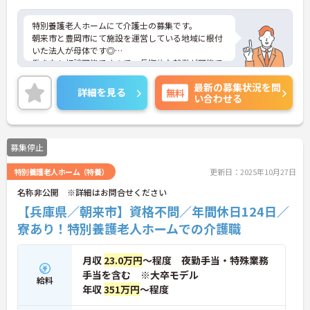
特別養護老人ホームにて介護士の募集です。
朝来市と豊岡市にて施設を運営している地域に根付
いた法人が母体です◎
働き方も相談可能ですので、長期的な就業が可能で
す。
最新の募集状況を問
また残業少なめなので出勤日でもプライベートの時
詳細を見る
無料
い合わせる
間を確保して頂けます★
少しでも興味をお持ちであれば詳細なお話をさせて
頂きますので気軽にご連絡ください。
募集停止
特別養護老人ホーム（特養）
更新日：2025年10月27日
名称非公開 ※詳細はお問合せください
【兵庫県／朝来市】資格不問／年間休日124日／
寮あり！特別養護老人ホームでの介護職
月収
23.0万円
～程度 夜勤手当・特殊業務
手当を含む ※大卒モデル
給料
年収
351万円
～程度