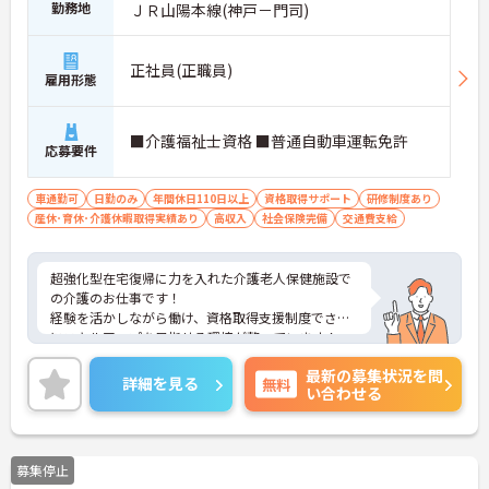
勤務地
ＪＲ山陽本線(神戸－門司)
正社員(正職員)
雇用形態
■介護福祉士資格 ■普通自動車運転免許
応募要件
車通勤可
日勤のみ
年間休日110日以上
資格取得サポート
研修制度あり
産休･育休･介護休暇取得実績あり
高収入
社会保険完備
交通費支給
超強化型在宅復帰に力を入れた介護老人保健施設で
の介護のお仕事です！
経験を活かしながら働け、資格取得支援制度でさら
にスキルアップを目指せる環境が整っています！
ご興味ある方には、面接のポイントなど、さらに詳
最新の募集状況を問
細をお話致しますのでお気軽にご相談ください。
詳細を見る
無料
い合わせる
募集停止