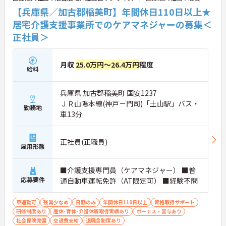
【兵庫県／加古郡稲美町】年間休日110日以上★
居宅介護支援事業所でのケアマネジャーの募集＜
正社員＞
月収
25.0万円～26.4万円
程度
給料
兵庫県 加古郡稲美町 国安1237
ＪＲ山陽本線(神戸－門司)「土山駅」バス・
勤務地
車13分
正社員(正職員)
雇用形態
■介護支援専門員（ケアマネジャー） ■普
応募要件
通自動車運転免許（AT限定可） ■経験不問
車通勤可
残業少なめ
日勤のみ
年間休日110日以上
資格取得サポート
研修制度あり
産休･育休･介護休暇取得実績あり
ボーナス・賞与あり
社会保険完備
交通費支給
退職金制度あり