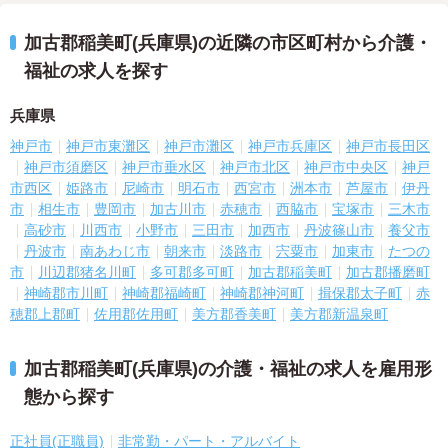
加古郡稲美町(兵庫県)の近隣の市区町村から介護・
福祉の求人を探す
兵庫県
神戸市
神戸市東灘区
神戸市灘区
神戸市兵庫区
神戸市長田区
神戸市須磨区
神戸市垂水区
神戸市北区
神戸市中央区
神戸
市西区
姫路市
尼崎市
明石市
西宮市
洲本市
芦屋市
伊丹
市
相生市
豊岡市
加古川市
赤穂市
西脇市
宝塚市
三木市
高砂市
川西市
小野市
三田市
加西市
丹波篠山市
養父市
丹波市
南あわじ市
朝来市
淡路市
宍粟市
加東市
たつの
市
川辺郡猪名川町
多可郡多可町
加古郡稲美町
加古郡播磨町
神崎郡市川町
神崎郡福崎町
神崎郡神河町
揖保郡太子町
赤
穂郡上郡町
佐用郡佐用町
美方郡香美町
美方郡新温泉町
加古郡稲美町(兵庫県)の介護・福祉の求人を雇用形
態から探す
正社員(正職員)
非常勤・パート・アルバイト