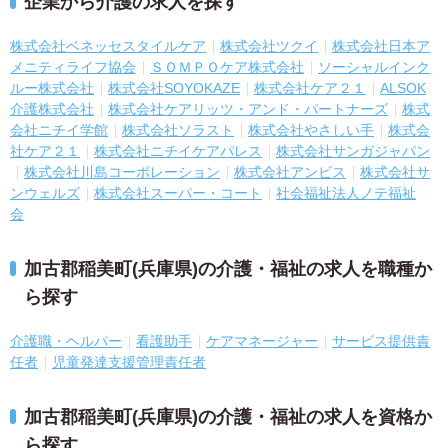
企業から介護の求人を探す
株式会社ベネッセスタイルケア
株式会社ツクイ
株式会社日本ア
メニティライフ協会
ＳＯＭＰＯケア株式会社
ソーシャルインク
ルー株式会社
株式会社SOYOKAZE
株式会社ケア２１
ALSOK
介護株式会社
株式会社ケアリッツ・アンド・パートナーズ
株式
会社ニチイ学館
株式会社ソラスト
株式会社やさしい手
株式会
社ケア２１
株式会社ニチイケアパレス
株式会社サンガジャパン
株式会社川島コーポレーション
株式会社アンビス
株式会社サ
ンウェルズ
株式会社スーパー・コート
社会福祉法人ノテ福祉
会
加古郡稲美町(兵庫県)の介護・福祉の求人を職種か
ら探す
介護職・ヘルパー
看護助手
ケアマネージャー
サービス提供責
任者
児童発達支援管理責任者
加古郡稲美町(兵庫県)の介護・福祉の求人を資格か
ら探す