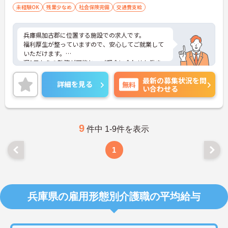
未経験OK
残業少なめ
社会保険完備
交通費支給
兵庫県加古郡に位置する施設での求人です。
福利厚生が整っていますので、安心してご就業して
いただけます。
週1日からの勤務が可能と、ご都合に合わせた働き
方が出来ます♪
最新の募集状況を問
ご興味のある方には、面接対策ポイントなど、さら
詳細を見る
無料
い合わせる
に詳細をお話しいたしますので、お気軽にご相談く
ださい。
9
件中 1-9件を表示
1
兵庫県の雇用形態別介護職の平均給与