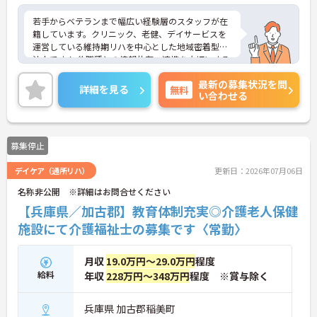
若手からベテランまで幅広い経験層のスタッフが在
籍しています。クリニック、老健、デイサービスを
運営している維持期リハを中心とした地域密着型の
法人です！ 他職種との情報共有、連携を大切にする
風土が有ります！
最新の募集状況を問
詳細を見る
無料
い合わせる
給与に関しては、年功序列制でなく抜擢人事を取り
入れておりますので、がんばり次第で役職、お給与
アップも中長期的に検討できます！
募集停止
未経験の方も歓迎の求人です！
デイケア（通所リハ）
更新日：2026年07月06日
名称非公開 ※詳細はお問合せください
【兵庫県／加古郡】教育体制充実◎介護老人保健
施設にて介護福祉士の募集です〈常勤〉
月収
19.0万円～29.0万円
程度
給料
年収
228万円～348万円
程度 ※賞与除く
兵庫県 加古郡稲美町