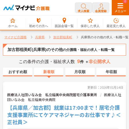
0
0
求人検索
会員登録
メニュー
ホーム
初めての方へ
面談会場一覧
保存した求人
最近見た求人
マイナビ介護職
兵庫県
加古郡稲美町
兵庫県のその他の求人・転職一覧
加古郡稲美町(兵庫県)のその他
の介護職・福祉の求人・転職一覧
9
この条件の介護・福祉求人数
非公開求人
件 ＋
おすすめ順
新着順
月収順
年収順
更新日：2026年01月14日
医療法人社団いなみ会 私立稲美中央病院居宅介護事業所
医療法人社
団いなみ会 私立稲美中央病院
【兵庫県／加古郡】就業は17:00まで！居宅介護
支援事業所にてケアマネジャーのお仕事です♪＜
正社員＞