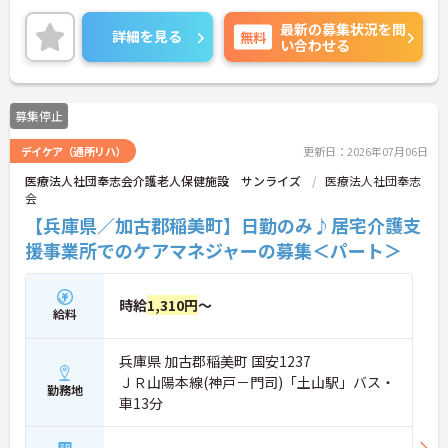
ある方には、面接対策ポイント等、さらに詳細をお
最新の募集状況を問
話ししますのでお気軽にご相談ください！
詳細を見る
無料
い合わせる
募集停止
デイケア（通所リハ）
更新日：2026年07月06日
医療法人社団奉志会介護老人保健施設 サンライズ
医療法人社団奉志
会
【兵庫県／加古郡稲美町】日勤のみ♪居宅介護支
援事業所でのケアマネジャーの募集＜パート＞
時給
1,310円
～
給料
兵庫県 加古郡稲美町 国安1237
ＪＲ山陽本線(神戸－門司)「土山駅」バス・
勤務地
車13分