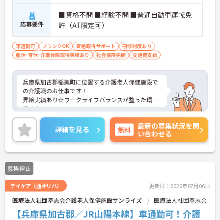
■資格不問 ■経験不問 ■普通自動車運転免
応募要件
許（AT限定可）
車通勤可
ブランクOK
資格取得サポート
研修制度あり
産休･育休･介護休暇取得実績あり
社会保険完備
交通費支給
兵庫県加古郡稲美町に位置する介護老人保健施設で
の介護職のお仕事です！
昇給実績あり☆ワークライフバランスが整った環境
です♪
ご興味ある方には、面接のポイントなど、さらに詳
最新の募集状況を問
細をお話致しますのでお気軽にご相談ください。
詳細を見る
無料
い合わせる
募集停止
デイケア（通所リハ）
更新日：2026年07月06日
医療法人社団奉志会介護老人保健施設サンライズ
医療法人社団奉志会
【兵庫県加古郡／JR山陽本線】車通勤可！介護