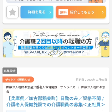
んと評価される職場です。また、就業は17:00までで
す。勤務終了後のプライベートな時間も充実させる
ことが可能です。
詳細を見る
無料
紹介してもらう
ご興味のある方には、面接対策ポイントなど、さら
に詳細をご案内しますのでお気軽にご相談くださ
い！
募集停止
デイケア（通所リハ）
更新日：2026年07月06日
医療法人社団奉志会介護老人保健施設 サンライズ
医療法人社団奉志
会
【兵庫県／加古郡稲美町】日勤のみ／資格不問♪
介護老人保健施設での介護職員の募集＜正社員＞