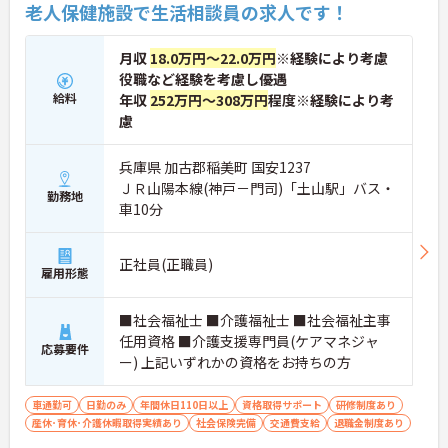
老人保健施設で生活相談員の求人です！
月収
18.0万円～22.0万円
※経験により考慮
役職など経験を考慮し優遇
給料
年収
252万円～308万円
程度※経験により考
慮
兵庫県 加古郡稲美町 国安1237
ＪＲ山陽本線(神戸－門司)「土山駅」バス・
勤務地
車10分
正社員(正職員)
雇用形態
■社会福祉士 ■介護福祉士 ■社会福祉主事
任用資格 ■介護支援専門員(ケアマネジャ
応募要件
ー) 上記いずれかの資格をお持ちの方
車通勤可
日勤のみ
年間休日110日以上
資格取得サポート
研修制度あり
産休･育休･介護休暇取得実績あり
社会保険完備
交通費支給
退職金制度あり