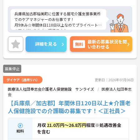
兵庫県加古郡稲美町に位置する居宅介護支援事業所
でのケアマネジャーのお仕事です！
月9休み☆年間休日110日以上なのでプライベートと
の両立がとりやすい環境です♪
ご興味ある方には、面接のポイントなど、さらに詳
最新の募集状況を問
細をお話致しますのでお気軽にご相談ください。
詳細を見る
無料
い合わせる
募集停止
デイケア（通所リハ）
更新日：2026年07月06日
医療法人社団奉志会介護老人保健施設 サンライズ
医療法人社団奉志
会
【兵庫県／加古郡】年間休日120日以上★介護老
人保健施設での介護職の募集です！＜正社員＞
月収
21.0万円～26.8万円
程度※処遇改善金
給料
を含む