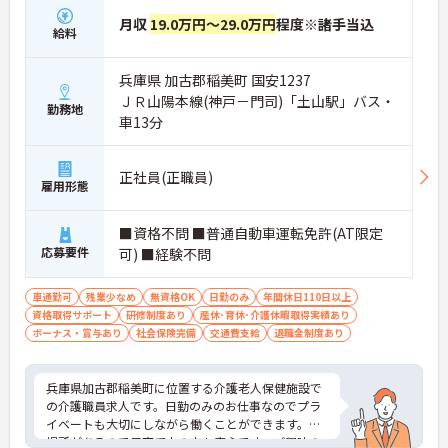
月収
19.0万円～29.0万円
程度※諸手当込
給料
兵庫県 加古郡稲美町 国安1237
ＪＲ山陽本線(神戸－門司)「土山駅」バス・
勤務地
車13分
正社員(正職員)
雇用形態
■資格不問 ■普通自動車運転免許(AT限定
応募要件
可) ■経験不問
車通勤可
残業少なめ
無資格OK
日勤のみ
年間休日110日以上
資格取得サポート
研修制度あり
産休･育休･介護休暇取得実績あり
ボーナス・賞与あり
社会保険完備
交通費支給
退職金制度あり
兵庫県加古郡稲美町に位置する介護老人保健施設で
の介護職員求人です。日勤のみのお仕事なのでプラ
イベートも大切にしながら働くことができます。託
児所があるので子育て中の方も安心です。ご興味の