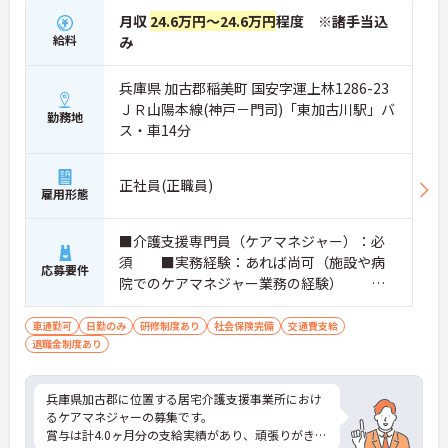
月収
24.6万円～24.6万円
程度 ※諸手当込
給料
み
兵庫県 加古郡稲美町 国安字運上林1286-23
ＪＲ山陽本線(神戸－門司)「東加古川駅」バ
勤務地
ス・車14分
正社員(正職員)
雇用形態
■介護支援専門員（ケアマネジャー）：必
須 ■実務経験：あれば尚可（施設や病
応募要件
院でのケアマネジャー業務の経験） ※P
Cスキル：簡単な入力程度 ■普通自動車
運転免許（AT限定可）：必須
車通勤可
日勤のみ
研修制度あり
社会保険完備
交通費支給
退職金制度あり
兵庫県加古郡に位置する居宅介護支援事業所におけ
るケアマネジャーの募集です。
賞与は計4.0ヶ月分の支給実績があり、頑張りがきち