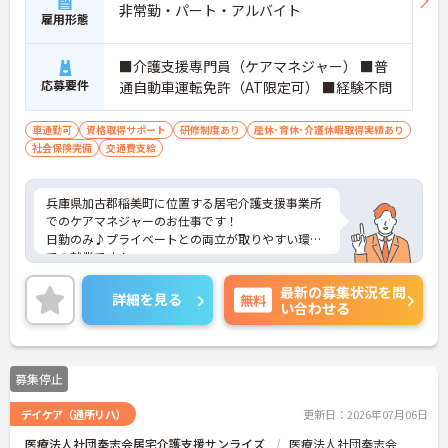
非常勤・パート・アルバイト
雇用形態
■介護支援専門員（ケアマネジャー） ■普
応募要件
通自動車運転免許（AT限定可） ■経験不問
車通勤可
資格取得サポート
研修制度あり
産休･育休･介護休暇取得実績あり
社会保険完備
交通費支給
兵庫県加古郡稲美町に位置する居宅介護支援事業所
でのケアマネジャーのお仕事です！
日勤のみ♪プライベートとの両立が取りやすい環境
での就業です！
ご興味ある方には、面接のポイントなど、さらに詳
最新の募集状況を問
細をお話致しますのでお気軽にご相談ください。
詳細を見る
無料
い合わせる
募集停止
デイケア（通所リハ）
更新日：2026年07月06日
医療法人社団奉志会居宅介護支援サンライズ
医療法人社団奉志会