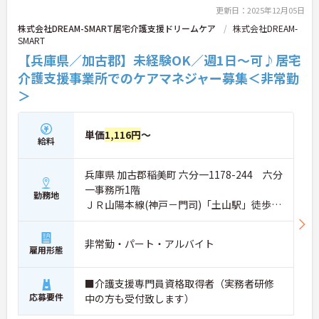
更新日：2025年12月05日
株式会社DREAM-SMART居宅介護支援ドリームケア
株式会社DREAM-
SMART
【兵庫県／加古郡】未経験OK／週1日～可♪居宅
介護支援事業所でのケアマネジャー募集＜非常勤
＞
単価
1,116円
～
給料
兵庫県 加古郡稲美町 六分一1178-244 六分
一事務所1階
勤務地
ＪＲ山陽本線(神戸－門司)「土山駅」徒歩15
分
非常勤・パート・アルバイト
雇用形態
■介護支援専門員資格取得者（実務者研修
応募要件
中の方も受付致します）