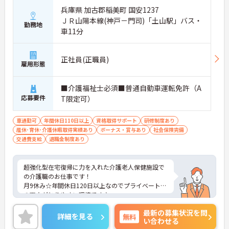
兵庫県 加古郡稲美町 国安1237
ＪＲ山陽本線(神戸－門司)「土山駅」バス・
勤務地
車11分
正社員(正職員)
雇用形態
■介護福祉士必須■普通自動車運転免許（A
応募要件
T限定可）
車通勤可
年間休日110日以上
資格取得サポート
研修制度あり
産休･育休･介護休暇取得実績あり
ボーナス・賞与あり
社会保険完備
交通費支給
退職金制度あり
超強化型在宅復帰に力を入れた介護老人保健施設で
の介護職のお仕事です！
月9休み☆年間休日120日以上なのでプライベートと
の両立がとりやすい環境です♪
ご興味ある方には、面接のポイントなど、さらに詳
最新の募集状況を問
細をお話致しますのでお気軽にご相談ください。
詳細を見る
無料
い合わせる