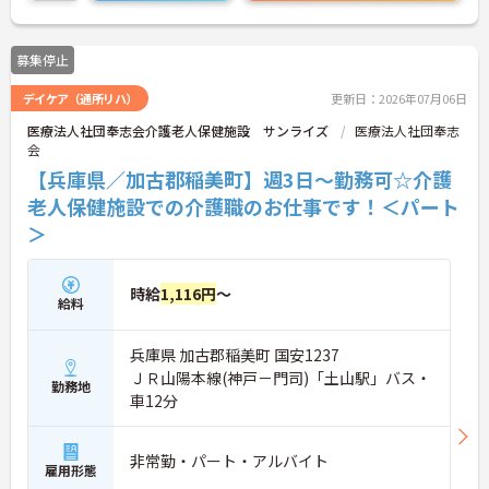
募集停止
デイケア（通所リハ）
更新日：2026年07月06日
医療法人社団奉志会介護老人保健施設 サンライズ
医療法人社団奉志
会
【兵庫県／加古郡稲美町】週3日～勤務可☆介護
老人保健施設での介護職のお仕事です！＜パート
＞
時給
1,116円
～
給料
兵庫県 加古郡稲美町 国安1237
ＪＲ山陽本線(神戸－門司)「土山駅」バス・
勤務地
車12分
非常勤・パート・アルバイト
雇用形態