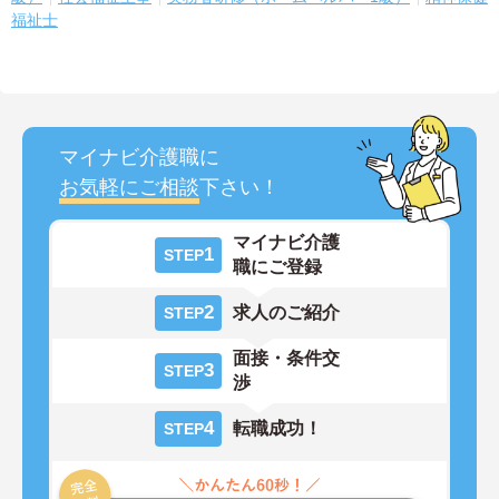
福祉士
マイナビ介護職に
お気軽にご相談
下さい！
マイナビ介護
1
STEP
職にご登録
2
求人のご紹介
STEP
面接・条件交
3
STEP
渉
4
転職成功！
STEP