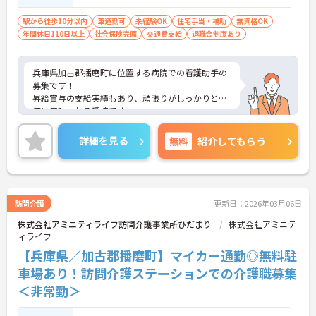
に加え、ソフト面でも「献立の事前決定・レシピ完
備」により現場の負担が大幅に軽減されています。
駅から徒歩10分以内
車通勤可
未経験OK
住宅手当・補助
無資格OK
ご利用者様の安全性はもちろん、働くスタッフにと
年間休日110日以上
社会保険完備
交通費支給
退職金制度あり
っても身体的負担が少なく、高いモチベーションを
保って業務に集中できます。
兵庫県加古郡播磨町に位置する病院での看護助手の
募集です！
昇給賞与の支給実績もあり、頑張りがしっかりと評
価に反映される環境です。
ご興味ある方には、面接対策ポイントなど、さらに
詳細をお話しいたしますのでお気軽にご相談くださ
詳細を見る
無料
紹介してもらう
い！
訪問介護
更新日：2026年03月06日
株式会社アミニティライフ訪問介護事業所ひだまり
株式会社アミニテ
ィライフ
【兵庫県／加古郡播磨町】マイカー通勤◎無料駐
車場あり！訪問介護ステーションでの介護職募集
＜非常勤＞