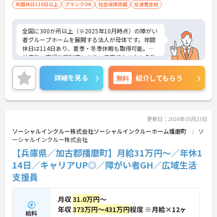
年間休日110日以上
ブランクOK
社会保険完備
交通費支給
全国に300か所以上（※2025年10月時点）の障がい
者グループホームを展開する法人が母体です。年間
休日は114日あり、夏季・冬季休暇も取得可能。産
前産後・育児休暇制度もあり、子育て中の方も多数
活躍中で、ワークライフバランスを大切にしながら
働ける環境が整っています。研修制度や外部勉強会
詳細を見る
無料
紹介してもらう
の受講支援もあり、スキルアップもしっかりサポー
ト。将来的には管理者やエリアマネージャーへのキ
ャリアアップも目指せます。20代から60代まで幅広
い年代のスタッフが活躍しており、和やかな雰囲気
の職場です。介護経験を活かしたい方、福祉の資格
更新日：2026年05月23日
をお持ちの方、安定した法人でキャリアを築きたい
ソーシャルインクルー株式会社ソーシャルインクルーホーム播磨町
ソ
方におすすめです。
ーシャルインクルー株式会社
【兵庫県／加古郡播磨町】月給31万円～／年休1
★おすすめPOINT★
・生活支援員からスタートし、サービス管理責任者
14日／キャリアUP◎／障がい者GH／広域生活
やエリアマネージャーへと続く明確なステップアッ
支援員
プの道筋が用意されています。急成長中の企業であ
るためポストも豊富にあり、専門性を高めながらマ
ネジメント職への挑戦も視野に入れていただけま
月収
31.0万円
～
す。
年収
373万円～431万円
程度 ※月給×12ヶ
給料
・年間休日114日、残業月平均10時間程度という就