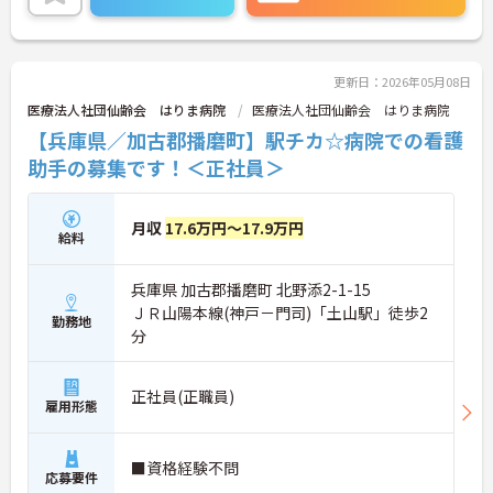
最新設備とバリアフリーが完備され、スタッフの身
体的負担が少なく、広域手当5万円が付与されるこ
とで高い給与水準を実現しています。年間休日114
日の確保や、献立・レシピの完全標準化による業務
効率化など、ワークライフバランスを保ちながら定
更新日：2026年05月08日
年70歳まで長期的に活躍できる制度が盤石に整って
医療法人社団仙齢会 はりま病院
医療法人社団仙齢会 はりま病院
います。複数施設を経験することで培われるマネジ
【兵庫県／加古郡播磨町】駅チカ☆病院での看護
メント視点は、将来的なエリアマネージャーへのキ
ャリアアップにも直結しており、最新の環境で専門
助手の募集です！＜正社員＞
性を発揮したいプロフェッショナルの方にお勧めで
す。
月収
17.6万円～17.9万円
給料
★おすすめPOINT★
・広域支援員として複数のホームを巡るため、各ホ
ームのパートスタッフの教育やサポートにも携わる
兵庫県 加古郡播磨町 北野添2-1-15
ことができ、現場の介助業務にとどまらず、施設運
ＪＲ山陽本線(神戸－門司)「土山駅」徒歩2
営や人材育成の視点を養うことで、将来のエリアマ
勤務地
分
ネージャー候補としてのステップアップに直結しま
す。
・定年70歳、再雇用75歳までという業界屈指の制度
正社員(正職員)
があり、20代から60代まで幅広い年代が活躍してい
雇用形態
ます。年間休日も114日確保されているため、無理
なく長期的なキャリアを築いていただけます。
・全施設がバリアフリー設計かつ最新設備を備えて
■資格経験不問
おり、清潔感にあふれた美しい環境です。ハード面
応募要件