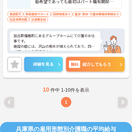
勤希望であっても最初はパート職有期契約
からスタート。
車通勤可
資格取得サポート
研修制度あり
産休･育休･介護休暇取得実績あり
社会保険完備
交通費支給
加古郡播磨町にあるグループホームにて介護のお仕
事です。
施設の庭には、沢山の樹木が植えられており、四季
が感じられる環境です♪
ご興味がある方は是非一度マイナビまでお問い合わ
せください。さらに詳細などお伝えします！
詳細を見る
無料
紹介してもらう
10
件中 1-10件を表示
1
兵庫県の雇用形態別介護職の平均給与