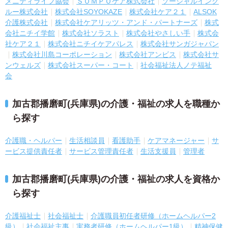
メニティライフ協会
ＳＯＭＰＯケア株式会社
ソーシャルインク
ルー株式会社
株式会社SOYOKAZE
株式会社ケア２１
ALSOK
介護株式会社
株式会社ケアリッツ・アンド・パートナーズ
株式
会社ニチイ学館
株式会社ソラスト
株式会社やさしい手
株式会
社ケア２１
株式会社ニチイケアパレス
株式会社サンガジャパン
株式会社川島コーポレーション
株式会社アンビス
株式会社サ
ンウェルズ
株式会社スーパー・コート
社会福祉法人ノテ福祉
会
加古郡播磨町(兵庫県)の介護・福祉の求人を職種か
ら探す
介護職・ヘルパー
生活相談員
看護助手
ケアマネージャー
サ
ービス提供責任者
サービス管理責任者
生活支援員
管理者
加古郡播磨町(兵庫県)の介護・福祉の求人を資格か
ら探す
介護福祉士
社会福祉士
介護職員初任者研修（ホームヘルパー2
級）
社会福祉主事
実務者研修（ホームヘルパー1級）
精神保健