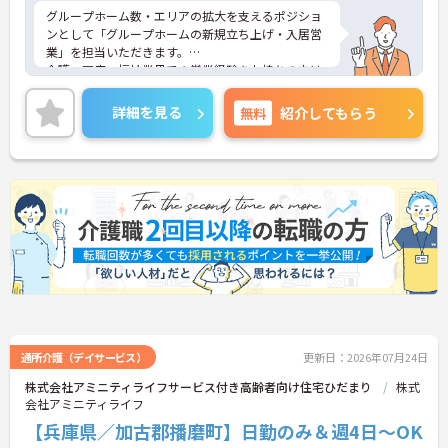
務の経験がある方歓迎 ■普通自動車免許(AT
グループホーム数・エリアの拡大を支えるポジショ
限定可)
ンとして「グループホームの新規立ち上げ・入居営
業」を担当いただきます。
介護・医療・福祉業界での営業経験をお持ちの方は
もちろん、入居相談員の経験、採用業務やマネジメ
ント経験のある方も即戦力としてご活躍いただま
詳細を見る
無料
紹介してもらう
す。子育て中の方も無理なく働ける環境です。年間
休日114日あり、ワークライフバランスも大切にし
ていただます。
ご興味のある方には、面接対策ポイントなど、さら
に詳細をお話しいたしますのでお気軽にご相談くだ
さい！
通所介護（デイサービス）
更新日：2026年07月24日
株式会社アミニティライフサービス付き高齢者向け住宅ひだまり
株式
会社アミニティライフ
【兵庫県／加古郡播磨町】日勤のみ＆週4日～OK