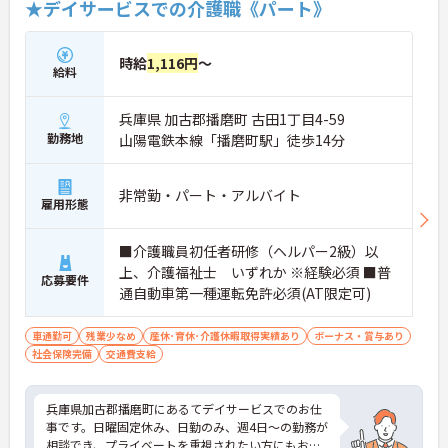
★デイサービスでの介護職《パート》
時給
1,116円
～
給料
兵庫県 加古郡播磨町 古田1丁目4-59
勤務地
山陽電鉄本線「播磨町駅」徒歩14分
非常勤・パート・アルバイト
雇用形態
■介護職員初任者研修（ヘルパー2級）以
上、介護福祉士 いずれか ※経験必須 ■普
応募要件
通自動車第一種運転免許必須(AT限定可)
車通勤可
残業少なめ
産休･育休･介護休暇取得実績あり
ボーナス・賞与あり
社会保険完備
交通費支給
兵庫県加古郡播磨町にあるてデイサービスでのお仕
事です。日曜固定休み、日勤のみ、週4日～の勤務が
相談でき、プライベートを重視されたい方にもおす