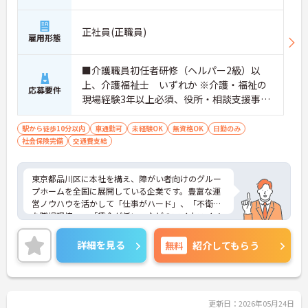
正社員(正職員)
雇用形態
■介護職員初任者研修（ヘルパー2級）以
上、介護福祉士 いずれか ※介護・福祉の
応募要件
現場経験3年以上必須、役所・相談支援事業
所・病院・ケアマネ等への営業経験者歓迎
■普通自動車免許
駅から徒歩10分以内
車通勤可
未経験OK
無資格OK
日勤のみ
社会保険完備
交通費支給
東京都品川区に本社を構え、障がい者向けのグルー
プホームを全国に展開している企業です。豊富な運
営ノウハウを活かして「仕事がハード」、「不衛生
な職場環境」、「賃金が低い」などのマイナスイメ
ージを払拭した新しくてキレイなグループホームを
運営しています。充実した福利厚生も魅力の1つで、
詳細を見る
無料
紹介してもらう
安心して長くご就業していただけます。ご興味のあ
る方には、面接対策ポイントなど、さらに詳細をお
話しいたしますので、お気軽にご相談ください。
更新日：2026年05月24日