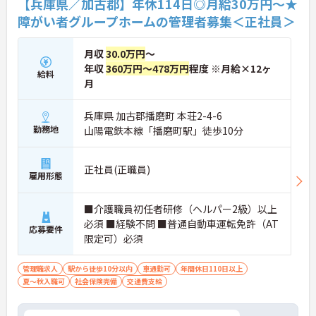
【兵庫県／加古郡】年休114日◎月給30万円～★
障がい者グループホームの管理者募集＜正社員＞
月収
30.0万円
～
年収
360万円～478万円
程度 ※月給×12ヶ
給料
月
兵庫県 加古郡播磨町 本荘2-4-6
勤務地
山陽電鉄本線「播磨町駅」徒歩10分
正社員(正職員)
雇用形態
■介護職員初任者研修（ヘルパー2級）以上
必須 ■経験不問 ■普通自動車運転免許（AT
応募要件
限定可）必須
管理職求人
駅から徒歩10分以内
車通勤可
年間休日110日以上
夏～秋入職可
社会保険完備
交通費支給