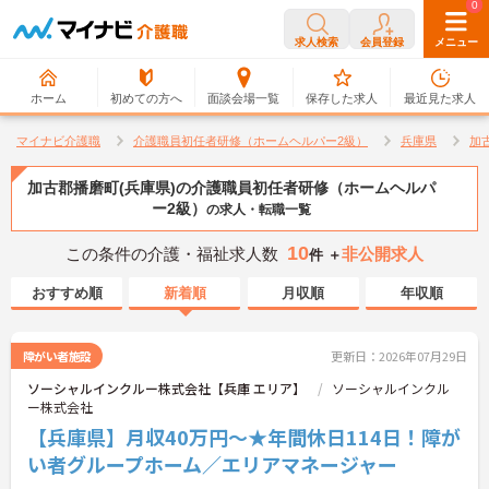
0
0
求人検索
会員登録
メニュー
ホーム
初めての方へ
面談会場一覧
保存した求人
最近見た求人
マイナビ介護職
介護職員初任者研修（ホームヘルパー2級）
兵庫県
加
加古郡播磨町(兵庫県)の介護職員初任者研修（ホームヘルパ
ー2級）
の求人・転職一覧
10
この条件の介護・福祉求人数
非公開求人
件 ＋
おすすめ順
新着順
月収順
年収順
障がい者施設
更新日：2026年07月29日
ソーシャルインクルー株式会社【兵庫 エリア】
ソーシャルインクル
ー株式会社
【兵庫県】月収40万円～★年間休日114日！障が
い者グループホーム／エリアマネージャー