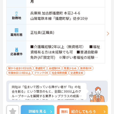
月
業環境に加え、産前産後休暇や育児休暇制度がしっ
かりと整備されています。オンとオフの切り替えを
明確にし、心身ともに充実した状態で長くご活躍い
兵庫県 加古郡播磨町 本荘2-4-6
ただけます。
勤務地
山陽電鉄本線「播磨町駅」徒歩10分
・グループホーム一棟あたりの入居者様20名定員を
常時2～4名のスタッフで支援、国基準を上回る人員
配置や夜間複数名体制が敷かれているため、業務に
正社員(正職員)
雇用形態
追われることなくご利用者様のペースに合わせたサ
ポートが可能です。施設も専用設計で働きやすく、
ご自身の理想とする福祉を実践できる環境が整って
■介護職経験2年以上（無資格可） ■福祉
います。
資格有る方は未経験でも可 ■普通自動車
応募要件
免許(AT限定可) ※障がい者福祉の経験は
不問です。※実務経験2年以上の方、障がい
者福祉に関する経験をお持ちの方大歓迎
駅から徒歩10分以内
車通勤可
未経験OK
残業少なめ
無資格OK
年間休日110日以上
ブランクOK
社会保険完備
交通費支給
同社は「住まいで困っている障がい者が『0』の社
会を創る」という理念のもと、全国に300以上のグ
ループホームを展開する業界トップクラスの成長企
業です。「広域生活支援員」は、車で1時間圏内の複
数施設を横断的に担当し、現場支援とパートスタッ
フのサポートを行うハイクラスなポジションです。
詳細を見る
無料
紹介してもらう