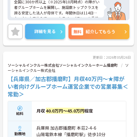
全国に300か所以上（※2025年10月時点）の障がい
者グループホームを展開し、施設数トップクラスを
誇る安定した法人が母体です。年間休日は114日以
上、主に土日休みで、ワークライフバランスを重視
した働き方が可能です。産前産後・育児休暇制度も
あり、子育て世代も安心して働ける環境が整ってい
詳細を見る
無料
紹介してもらう
ます。一般社員研修や外部勉強会受講支援制度など
を通じて着実にスキルアップもできます。チームを
まとめ、メンバーの成長を後押しすることにやりが
いを感じる方、新しい挑戦に意欲的な方にぴったり
の職場です。ご興味のある方は詳細等をお伝えしま
更新日：2026年05月26日
すので、お気軽にお問い合わせください。
ソーシャルインクルー株式会社ソーシャルインクルーホーム播磨町
ソ
ーシャルインクルー株式会社
【兵庫県／加古郡播磨町】月収40万円～★障が
い者向けグループホーム運営企業での営業募集＜
常勤＞
月収
40.0万円～45.0万円
程度
給料
兵庫県 加古郡播磨町 本荘2-4-6
勤務地
山陽電鉄本線「播磨町駅」徒歩10分