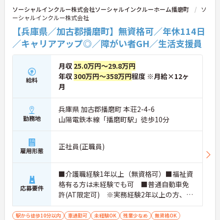
ソーシャルインクルー株式会社ソーシャルインクルーホーム播磨町
ソ
ーシャルインクルー株式会社
【兵庫県／加古郡播磨町】無資格可／年休114日
／キャリアアップ◎／障がい者GH／生活支援員
月収
25.0万円～29.8万円
年収
300万円～358万円
程度 ※月給×12ヶ
給料
月
兵庫県 加古郡播磨町 本荘2-4-6
勤務地
山陽電鉄本線「播磨町駅」徒歩10分
正社員(正職員)
雇用形態
■介護職経験1年以上（無資格可）■福祉資
格有る方は未経験でも可 ■普通自動車免
応募要件
許(AT限定可) ※実務経験2年以上の方、障
がい者福祉に関する経験をお持ちの方大歓
迎
駅から徒歩10分以内
車通勤可
未経験OK
残業少なめ
無資格OK