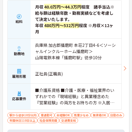
月収
40.0万円～44.3万円
程度 諸手当込※
給与額は経験年数・勤務実績などを考慮し
て決定いたします。
給料
年収
480万円～532万円
程度 ※月収×12ヶ
月
兵庫県 加古郡播磨町 本荘2丁目4-6＜ソーシ
ャルインクルーホーム播磨町＞
勤務地
山陽電鉄本線「播磨町駅」徒歩10分
正社員(正職員)
雇用形態
■介護系資格 ■介護・医療・福祉業界のい
ずれかでの『現場経験』と異業種含めた
応募要件
『営業経験』の両方をお持ちの方 ※入居営
業の経験（施設長兼任可）必須 ※介護・医
療・福祉業界での営業経験お持ちの方はも
駅から徒歩10分以内
車通勤可
未経験OK
残業少なめ
無資格OK
日勤のみ
年間休日110日以上
ちろん大歓迎 ※入居相談員の経験、施設管
社会保険完備
交通費支給
理業務の経験、採用業務・マネジメント業