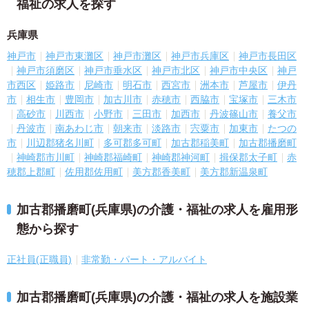
福祉の求人を探す
兵庫県
神戸市
神戸市東灘区
神戸市灘区
神戸市兵庫区
神戸市長田区
神戸市須磨区
神戸市垂水区
神戸市北区
神戸市中央区
神戸
市西区
姫路市
尼崎市
明石市
西宮市
洲本市
芦屋市
伊丹
市
相生市
豊岡市
加古川市
赤穂市
西脇市
宝塚市
三木市
高砂市
川西市
小野市
三田市
加西市
丹波篠山市
養父市
丹波市
南あわじ市
朝来市
淡路市
宍粟市
加東市
たつの
市
川辺郡猪名川町
多可郡多可町
加古郡稲美町
加古郡播磨町
神崎郡市川町
神崎郡福崎町
神崎郡神河町
揖保郡太子町
赤
穂郡上郡町
佐用郡佐用町
美方郡香美町
美方郡新温泉町
加古郡播磨町(兵庫県)の介護・福祉の求人を雇用形
態から探す
正社員(正職員)
非常勤・パート・アルバイト
加古郡播磨町(兵庫県)の介護・福祉の求人を施設業