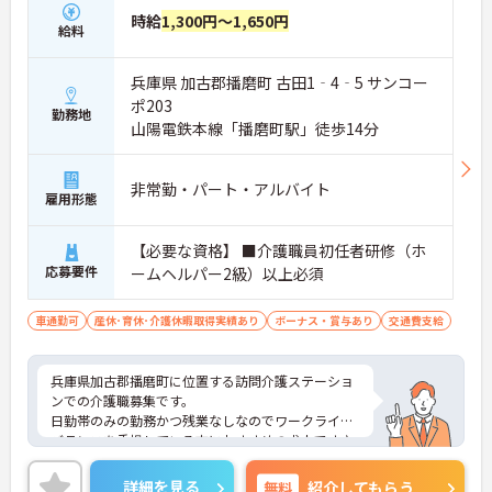
時給
1,300円～1,650円
給料
兵庫県 加古郡播磨町 古田1‐4‐5 サンコー
ポ203
勤務地
山陽電鉄本線「播磨町駅」徒歩14分
非常勤・パート・アルバイト
雇用形態
【必要な資格】 ■介護職員初任者研修（ホ
応募要件
ームヘルパー2級）以上必須
車通勤可
産休･育休･介護休暇取得実績あり
ボーナス・賞与あり
交通費支給
兵庫県加古郡播磨町に位置する訪問介護ステーショ
ンでの介護職募集です。
日勤帯のみの勤務かつ残業なしなのでワークライフ
バランスを重視している方におすすめの求人です♪
ご興味のある方はご面接のポイントお伝えしますの
でご気軽にお問合せください。
詳細を見る
無料
紹介してもらう