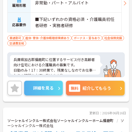
非常勤・パート・アルバイト
雇用形態
■下記いずれかの資格必須 ・介護職員初任
応募要件
者研修 ・実務者研修
車通勤可
産休･育休･介護休暇取得実績あり
ボーナス・賞与あり
社会保険完備
交通費支給
兵庫県加古郡播磨町に位置するサービス付き高齢者
向け住宅における介護職員の募集です。
日勤のみ！17：30終業で、残業なしなのでお仕事終
わりの時間を大切に働けます◎
育児休業取得実績あり！長く勤めやすい環境が整っ
ています♪
詳細を見る
無料
紹介してもらう
ご興味のある方には面接ポイントをお伝えしますの
で、お気軽にお問い合わせください！
更新日：2026年06月16日
ソーシャルインクルー株式会社ソーシャルインクルーホーム播磨町
ソ
ーシャルインクルー株式会社