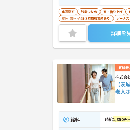
車通勤可
残業少なめ
寮・借り上げ
産休･育休･介護休暇取得実績あり
ボーナス
詳細を
有料老
株式会
【茨
老人
給料
時給
1,350円