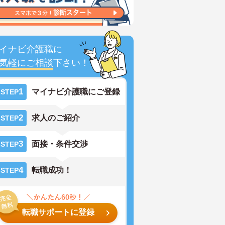
イナビ介護職に
気軽にご相談
下さい！
1
マイナビ介護職にご登録
STEP
2
求人のご紹介
STEP
3
面接・条件交渉
STEP
4
転職成功！
STEP
転職サポートに登録