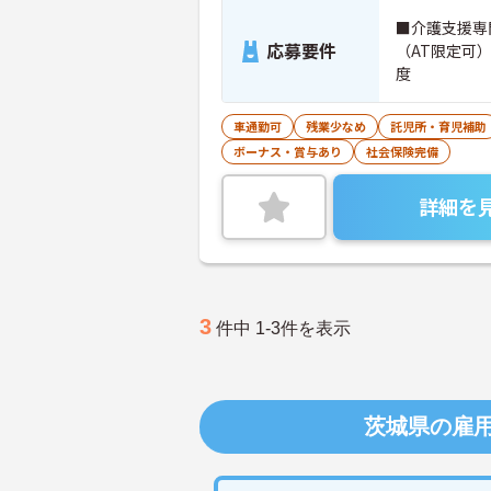
■介護支援専
応募要件
（AT限定可）
度
車通勤可
残業少なめ
託児所・育児補助
ボーナス・賞与あり
社会保険完備
詳細を
3
件中 1-3件を表示
茨城県の雇