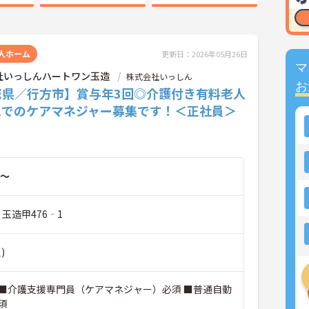
人ホーム
更新日：2026年05月26日
マ
社いっしんハートワン玉造
株式会社いっしん
お
城県／行方市】賞与年3回◎介護付き有料老人
ムでのケアマネジャー募集です！＜正社員＞
～
 玉造甲476‐1
)
■介護支援専門員（ケアマネジャー）必須 ■普通自動
須