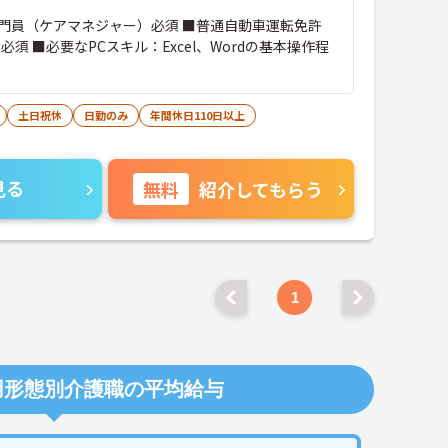
門員（ケアマネジャー）必須 ■普通自動車運転免許
必須 ■必要なPCスキル：Excel、Wordの基本操作程
土日祝休
日勤のみ
年間休日110日以上
見る
無料
紹介してもらう
1
用形態別介護職の平均給与