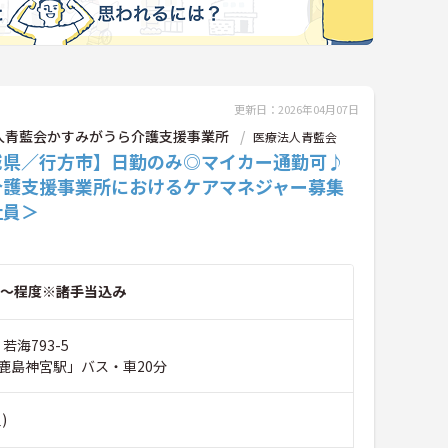
更新日：2026年04月07日
人青藍会かすみがうら介護支援事業所
医療法人青藍会
城県／行方市】日勤のみ◎マイカー通勤可♪
介護支援事業所におけるケアマネジャー募集
社員＞
～程度※諸手当込み
若海793-5
鹿島神宮駅」バス・車20分
)