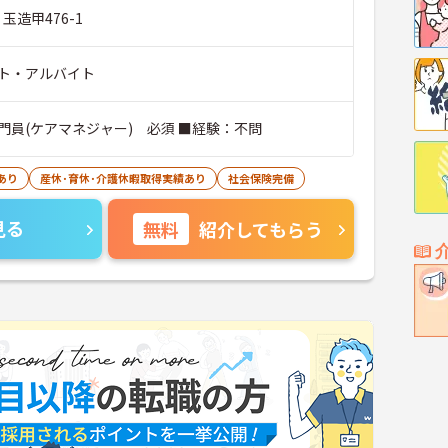
玉造甲476-1
ト・アルバイト
門員(ケアマネジャー) 必須 ■経験：不問
あり
産休･育休･介護休暇取得実績あり
社会保険完備
見る
無料
紹介してもらう