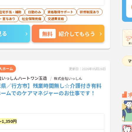
住宅手当・補助
日勤のみ
資格取得サポート
研修制度あり
・賞与あり
社会保険完備
交通費支給
見る
無料
紹介してもらう
人ホーム
更新日：2026年05月26日
社いっしんハートワン玉造
株式会社いっしん
城県／行方市】残業時間無し☆介護付き有料
ホームでのケアマネジャーのお仕事です！
～1,350円