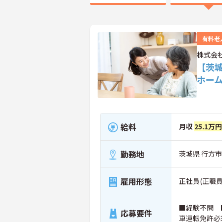
有料老
株式会
【茨
ホー
給料
月収
25.1万円
勤務地
茨城県 行方市
雇用形態
正社員(正職員
■経験不問 
応募要件
車運転免許必