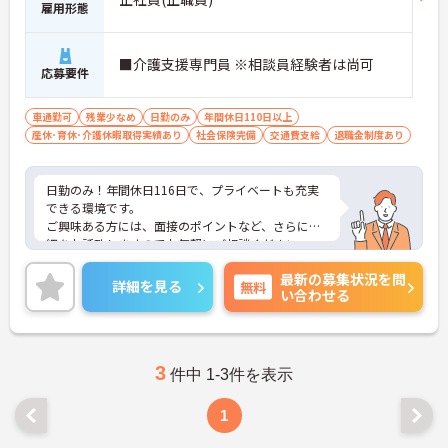
雇用形態
■介護支援専門員 ※相談員経験者は尚可
応募要件
車通勤可
残業少なめ
日勤のみ
年間休日110日以上
産休･育休･介護休暇取得実績あり
社会保険完備
交通費支給
退職金制度あり
日勤のみ！年間休日116日で、プライベートも充実
できる環境です。
ご興味ある方には、面接のポイントなど、さらに詳
細をお話致しますのでお気軽にご相談ください。
最新の募集状況を問
詳細を見る
無料
い合わせる
3
件中 1-3件を表示
1