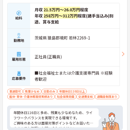
月収
21.5万円～26.0万円
程度
年収
258万円～312万円
程度(諸手当込み)別
給料
途、賞与支給
茨城県 猿島郡境町 若林2269-1
勤務地
正社員(正職員)
雇用形態
■社会福祉士または介護支援専門員 ※経験
応募要件
者歓迎
車通勤可
残業少なめ
日勤のみ
年間休日110日以上
産休･育休･介護休暇取得実績あり
社会保険完備
交通費支給
退職金制度あり
年間休日116日と多め、残業も少なめなため、ライ
フワークバランスを実現できる環境です。
ご興味のある方は面接対策ポイントなどお話いたし
ますのでお気軽にお問い合わせください。