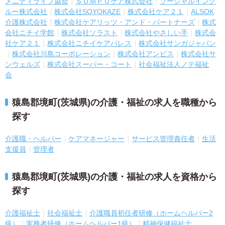
メニティライフ協会
ＳＯＭＰＯケア株式会社
ソーシャルインク
ルー株式会社
株式会社SOYOKAZE
株式会社ケア２１
ALSOK
介護株式会社
株式会社ケアリッツ・アンド・パートナーズ
株式
会社ニチイ学館
株式会社ソラスト
株式会社やさしい手
株式会
社ケア２１
株式会社ニチイケアパレス
株式会社サンガジャパン
株式会社川島コーポレーション
株式会社アンビス
株式会社サ
ンウェルズ
株式会社スーパー・コート
社会福祉法人ノテ福祉
会
猿島郡境町(茨城県)の介護・福祉の求人を職種から
探す
介護職・ヘルパー
ケアマネージャー
サービス管理責任者
生活
支援員
管理者
猿島郡境町(茨城県)の介護・福祉の求人を資格から
探す
介護福祉士
社会福祉士
介護職員初任者研修（ホームヘルパー2
級）
実務者研修（ホームヘルパー1級）
精神保健福祉士