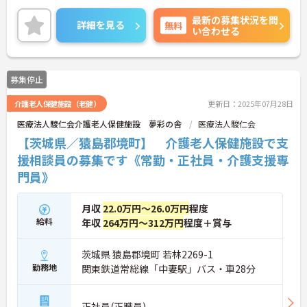
最新の募集状況を問
詳細を見る
無料
い合わせる
募集停止
介護老人保健施設（老健）
更新日：2025年07月28日
医療法人駿仁会介護老人保健施設 夢彩の舎
医療法人駿仁会
【茨城県／猿島郡境町】 介護老人保健施設で支
援相談員の募集です《常勤・正社員・介護支援専
門員》
月収
22.0万円～26.0万円
程度
給料
年収
264万円～312万円
程度＋賞与
茨城県 猿島郡境町 若林2269-1
勤務地
関東鉄道常総線「中妻駅」バス・車28分
正社員(正職員)