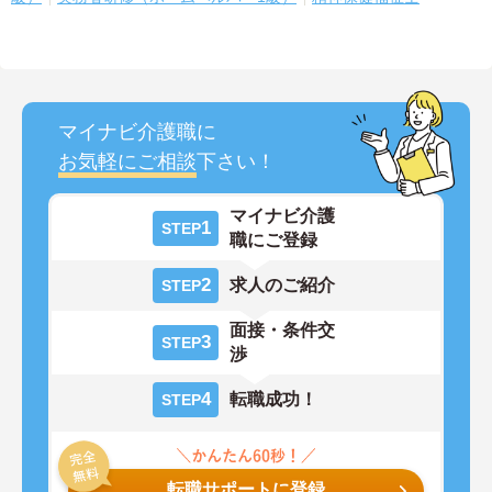
マイナビ介護職に
お気軽にご相談
下さい！
マイナビ介護
1
STEP
職にご登録
2
求人のご紹介
STEP
面接・条件交
3
STEP
渉
4
転職成功！
STEP
転職サポートに登録