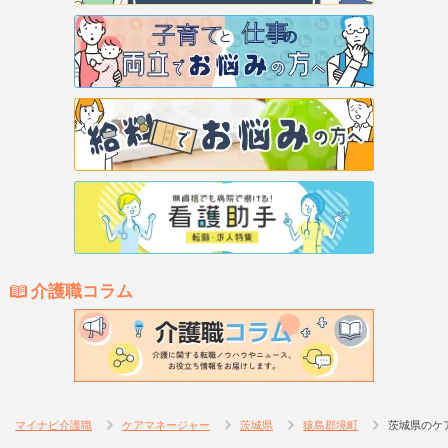
介護職コラム
マイナビ介護職
ケアマネージャー
茨城県
猿島郡境町
茨城県のケ