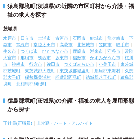
猿島郡境町(茨城県)の近隣の市区町村から介護・福
祉の求人を探す
茨城県
水戸市
日立市
土浦市
古河市
石岡市
結城市
龍ケ崎市
下
妻市
常総市
常陸太田市
高萩市
北茨城市
笠間市
取手市
牛久市
つくば市
ひたちなか市
鹿嶋市
潮来市
守谷市
常陸
大宮市
那珂市
筑西市
坂東市
稲敷市
かすみがうら市
桜川
市
神栖市
行方市
鉾田市
つくばみらい市
小美玉市
東茨城
郡茨城町
東茨城郡大洗町
東茨城郡城里町
那珂郡東海村
久慈
郡大子町
稲敷郡美浦村
稲敷郡阿見町
結城郡八千代町
猿島郡
境町
北相馬郡利根町
猿島郡境町(茨城県)の介護・福祉の求人を雇用形態
から探す
正社員(正職員)
非常勤・パート・アルバイト