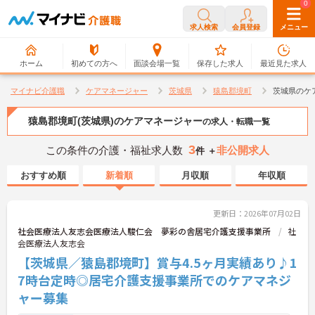
0
0
求人検索
会員登録
メニュー
ホーム
初めての方へ
面談会場一覧
保存した求人
最近見た求人
マイナビ介護職
ケアマネージャー
茨城県
猿島郡境町
茨城県のケ
猿島郡境町(茨城県)のケアマネージャー
の求人・転職一覧
3
この条件の介護・福祉求人数
非公開求人
件 ＋
おすすめ順
新着順
月収順
年収順
更新日：2026年07月02日
社会医療法人友志会医療法人駿仁会 夢彩の舎居宅介護支援事業所
社
会医療法人友志会
【茨城県／猿島郡境町】賞与4.5ヶ月実績あり♪1
7時台定時◎居宅介護支援事業所でのケアマネジ
ャー募集