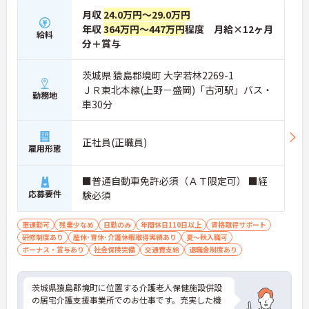
月収
24.0万円～29.0万円
年収
364万円～447万円
程度 月給×12ヶ月
給料
分＋賞与
茨城県 猿島郡境町 大字若林2269-1
ＪＲ東北本線(上野－盛岡)「古河駅」バス・
勤務地
車30分
正社員(正職員)
雇用形態
■普通自動車免許必須（ＡＴ限定可） ■経
応募要件
験必須
車通勤可
残業少なめ
日勤のみ
年間休日110日以上
資格取得サポート
研修制度あり
産休･育休･介護休暇取得実績あり
夏～秋入職可
ボーナス・賞与あり
社会保険完備
交通費支給
退職金制度あり
茨城県猿島郡境町に位置する介護老人保健施設併設
の居宅介護支援事業所でのお仕事です。充実した機