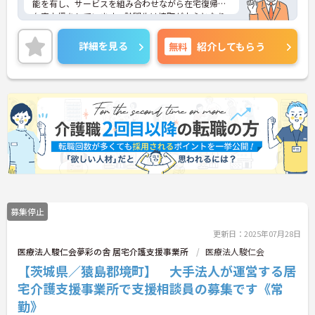
能を有し、サービスを組み合わせながら在宅復帰・
在宅支援をしています。訪問先は境町が中心となり
ます。地域に密着したサポートができるのも魅力で
す。賞与4.5ヶ月分の支給実績もあり、モチベーショ
詳細を見る
無料
紹介してもらう
ンにもつながります。17時台定時、残業は月平均10
時間くらいで、プライベートの時間も確保しやすい
です。ご興味のある方には、面接対策ポイントな
ど、さらに詳細をお話ししますのでお気軽にご相談
ください！
募集停止
更新日：2025年07月28日
医療法人駿仁会夢彩の舎 居宅介護支援事業所
医療法人駿仁会
【茨城県／猿島郡境町】 大手法人が運営する居
宅介護支援事業所で支援相談員の募集です《常
勤》