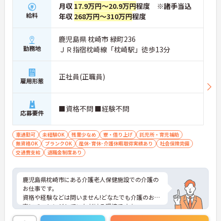
月収
17.9万円～20.9万円
程度 ※諸手当込
給料
年収
268万円～310万円
程度
鹿児島県 枕崎市 緑町236
勤務地
ＪＲ指宿枕崎線「枕崎駅」徒歩13分
正社員(正職員)
雇用形態
■資格不問 ■経験不問
応募要件
車通勤可
未経験OK
残業少なめ
寮・借り上げ
託児所・育児補助
無資格OK
ブランクOK
産休･育休･介護休暇取得実績あり
社会保険完備
交通費支給
退職金制度あり
鹿児島県枕崎市にある介護老人保健施設での介護の
お仕事です。
資格や経験などは問いません!どなたでも介護のお仕
事にチャレンジしていただける環境です☆
残業は5時間以下、待遇面も手厚く、ワークライフ