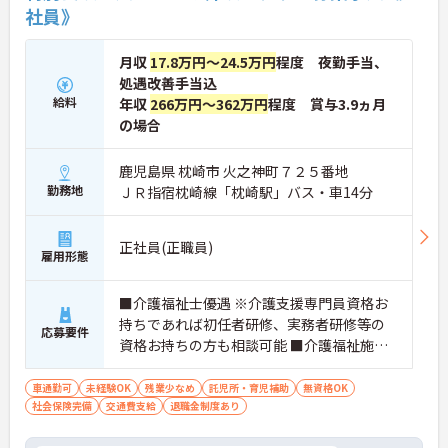
社員》
月収
17.8万円～24.5万円
程度 夜勤手当、
処遇改善手当込
給料
年収
266万円～362万円
程度 賞与3.9ヵ月
の場合
鹿児島県 枕崎市 火之神町７２５番地
勤務地
ＪＲ指宿枕崎線「枕崎駅」バス・車14分
正社員(正職員)
雇用形態
■介護福祉士優遇 ※介護支援専門員資格お
持ちであれば初任者研修、実務者研修等の
応募要件
資格お持ちの方も相談可能 ■介護福祉施設
での経験者優遇
車通勤可
未経験OK
残業少なめ
託児所・育児補助
無資格OK
社会保険完備
交通費支給
退職金制度あり