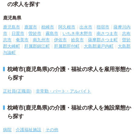
の求人を探す
鹿児島県
鹿児島市
鹿屋市
枕崎市
阿久根市
出水市
指宿市
薩摩川内
市
日置市
曽於市
霧島市
いちき串木野市
南さつま市
志布
志市
奄美市
南九州市
伊佐市
姶良市
薩摩郡さつま町
曽於
郡大崎町
肝属郡錦江町
肝属郡肝付町
大島郡瀬戸内町
大島郡
与論町
枕崎市(鹿児島県)の介護・福祉の求人を雇用形態か
ら探す
正社員(正職員)
非常勤・パート・アルバイト
枕崎市(鹿児島県)の介護・福祉の求人を施設業態か
ら探す
病院
介護福祉施設
その他