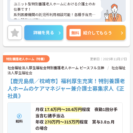
ユニット型特別養護老人ホームにおける介護士のお
仕事です！
系列医療機関の託児所利用相談可能！各種手当充
実！残業ほぼ無し！
安定して長期就業できる環境が整っています。
ご興味ある方には、面接のポイントなど、さらに詳
詳細を見る
無料
紹介してもらう
細をお話致しますのでお気軽にご相談ください。
特別養護老人ホーム（特養）
更新日：2025年11月17日
社会福祉法人厚生福祉会特別養護老人ホーム ピースフル立神
社会福祉
法人厚生福祉会
【鹿児島県／枕崎市】福利厚生充実！特別養護老
人ホームのケアマネジャー兼介護士募集求人《正
社員》
月収
17.6万円～20.6万円
程度 夜勤1回分手
当含む諸手当込
給料
年収
270万円～315万円
程度 賞与3.8ヵ月
の場合