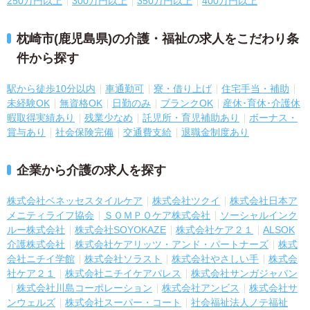
250万円以上
300万円以上
350万円以上
400万円以上
枕崎市(鹿児島県)の介護・福祉の求人をこだわり条
件から探す
駅から徒歩10分以内
車通勤可
寮・借り上げ
住宅手当・補助
未経験OK
無資格OK
日勤のみ
ブランクOK
産休･育休･介護休
暇取得実績あり
残業少なめ
託児所・育児補助あり
ボーナス・
賞与あり
社会保険完備
交通費支給
退職金制度あり
企業から介護の求人を探す
株式会社ベネッセスタイルケア
株式会社ツクイ
株式会社日本ア
メニティライフ協会
ＳＯＭＰＯケア株式会社
ソーシャルインク
ルー株式会社
株式会社SOYOKAZE
株式会社ケア２１
ALSOK
介護株式会社
株式会社ケアリッツ・アンド・パートナーズ
株式
会社ニチイ学館
株式会社ソラスト
株式会社やさしい手
株式会
社ケア２１
株式会社ニチイケアパレス
株式会社サンガジャパン
株式会社川島コーポレーション
株式会社アンビス
株式会社サ
ンウェルズ
株式会社スーパー・コート
社会福祉法人ノテ福祉