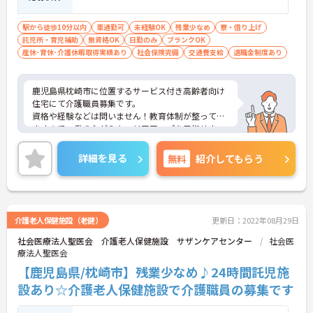
駅から徒歩10分以内
車通勤可
未経験OK
残業少なめ
寮・借り上げ
託児所・育児補助
無資格OK
日勤のみ
ブランクOK
産休･育休･介護休暇取得実績あり
社会保険完備
交通費支給
退職金制度あり
鹿児島県枕崎市に位置するサービス付き高齢者向け
住宅にて介護職員募集です。
資格や経験などは問いません！教育体制が整ってい
ますので、働きながらキャリアアップを目指せま
す。
また、駅チカですが、無料駐車場が完備されていま
詳細を見る
無料
紹介してもらう
すのでマイカー通勤が可能なため、通勤に便利で
す。
ご興味ある方には、面接対策ポイントなど、さらに
詳細をお話しいたしますのでお気軽にご相談くださ
い！
介護老人保健施設（老健）
更新日：2022年08月29日
社会医療法人聖医会 介護老人保健施設 サザンケアセンター
社会医
療法人聖医会
【鹿児島県/枕崎市】残業少なめ♪24時間託児施
設あり☆介護老人保健施設で介護職員の募集です