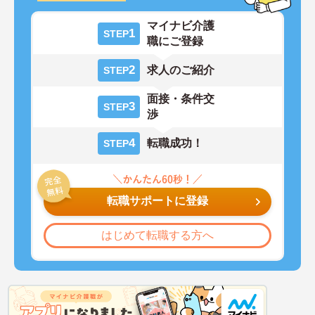
マイナビ介護
1
STEP
職にご登録
2
求人のご紹介
STEP
面接・条件交
3
STEP
渉
4
転職成功！
STEP
転職サポートに登録
はじめて転職する方へ