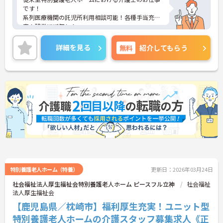
です！
系列医療機関の託児所利用相談可能！各種手当充
実！残業ほぼ無し！
安定して長期就業できる環境が整っています。
ご興味ある方には、面接のポイントなど、さらに詳
詳細を見る
無料
紹介してもらう
細をお話致しますのでお気軽にご相談ください。
特別養護老人ホーム（特養）
更新日：2026年03月24日
社会福祉法人厚生福祉会特別養護老人ホーム ピースフル立神
社会福祉
法人厚生福祉会
【鹿児島県／枕崎市】福利厚生充実！ユニット型
特別養護老人ホームの介護スタッフ募集求人《正