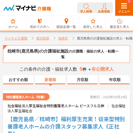
0
0
求人検索
会員登録
メニュー
ホーム
初めての方へ
面談会場一覧
保存した求人
最近見た求人
マイナビ介護職
鹿児島県
枕崎市
鹿児島県の介護福祉施設の求人・転職
枕崎市(鹿児島県)の介護福祉施設
の介護職・福祉の求人・転職一
覧
5
この条件の介護・福祉求人数
非公開求人
件 ＋
おすすめ順
新着順
月収順
年収順
特別養護老人ホーム（特養）
更新日：2026年03月24日
社会福祉法人厚生福祉会特別養護老人ホーム ピースフル立神
社会福祉
法人厚生福祉会
【鹿児島県／枕崎市】福利厚生充実！従来型特別
養護老人ホームの介護スタッフ募集求人《正社