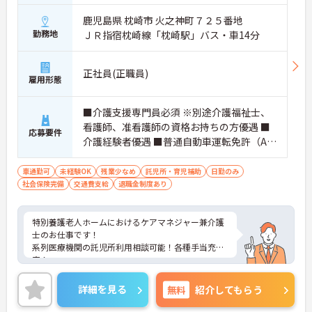
鹿児島県 枕崎市 火之神町７２５番地
勤務地
ＪＲ指宿枕崎線「枕崎駅」バス・車14分
正社員(正職員)
雇用形態
■介護支援専門員必須 ※別途介護福祉士、
看護師、准看護師の資格お持ちの方優遇 ■
応募要件
介護経験者優遇 ■普通自動車運転免許（AT
限定可）
車通勤可
未経験OK
残業少なめ
託児所・育児補助
日勤のみ
社会保険完備
交通費支給
退職金制度あり
特別養護老人ホームにおけるケアマネジャー兼介護
士のお仕事です！
系列医療機関の託児所利用相談可能！各種手当充
実！
安定して長期就業できる環境が整っています。
ご興味ある方には、面接のポイントなど、さらに詳
詳細を見る
無料
紹介してもらう
細をお話致しますのでお気軽にご相談ください。