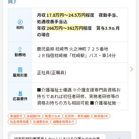
員》
月収
17.8万円～24.5万円
程度 夜勤手当、
処遇改善手当込
給料
年収
266万円～362万円
程度 賞与3.9ヵ月
の場合
鹿児島県 枕崎市 火之神町７２５番地
勤務地
ＪＲ指宿枕崎線「枕崎駅」バス・車14分
正社員(正職員)
雇用形態
■介護福祉士優遇 ※介護支援専門員資格お
持ちであれば初任者研修、実務者研修等の
応募要件
資格お持ちの方も相談可能 ■介護福祉施設
での経験者優遇
車通勤可
未経験OK
残業少なめ
託児所・育児補助
無資格OK
社会保険完備
交通費支給
退職金制度あり
従来型特別養護老人ホームにおける介護士のお仕事