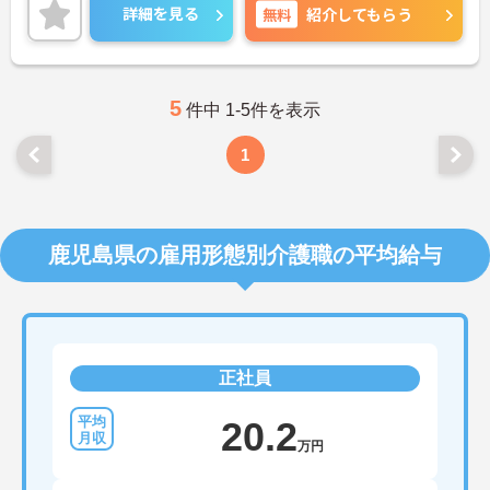
バランスの良い求人です。
詳細を見る
無料
紹介してもらう
24時間院内託児所があり、お子さんのいらっしゃる
方でも安心して働けます。
駐車場が完備されていて、マイカー通勤が可能なた
め、通勤に便利です。
ご興味がある方は是非一度マイナビまでお問合せ下
5
件中 1-5件を表示
さい。更に詳細などお伝えします。
1
鹿児島県の雇用形態別介護職の平均給与
正社員
20.2
万円