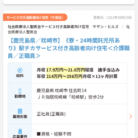
サービス付き高齢者向け住宅（サ高住）
更新日：2022年08月29日
社会医療法人聖医会サービス付き高齢者向け住宅 サザン・ヒルズ
社
会医療法人聖医会
【鹿児島県／枕崎市】《寮・24時間託児所あ
り》駅チカサービス付き高齢者向け住宅＜介護職
員／正職員＞
月収
17.9万円～21.0万円
程度 諸手当込み
給料
年収
214万円～256万円
月収×12ヶ月計算
鹿児島県 枕崎市 住吉町14
勤務地
ＪＲ指宿枕崎線「枕崎駅」徒歩2分
正社員(正職員)
雇用形態
■資格・経験不問
応募要件