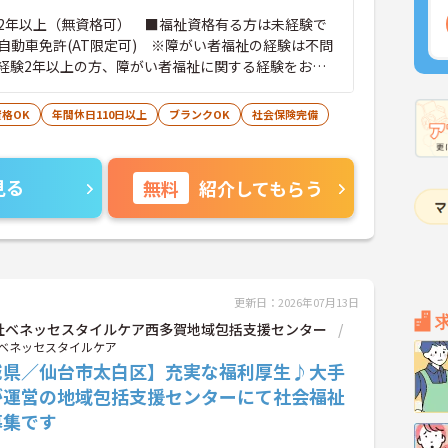
2年以上（無資格可） ■福祉資格有る方は未経験で
自動車免許(AT限定可) ※障がい者福祉の経験は不問
経験2年以上の方、障がい者福祉に関する経験をお持
格OK
年間休日110日以上
ブランクOK
社会保険完備
見る
無料
紹介してもらう
更新日：2026年07月13日
社ベネッセスタイルケア西多賀地域包括支援センター
ベネッセスタイルケア
城県／仙台市太白区】充実な福利厚生♪大手
が運営の地域包括支援センターにて社会福祉
募集です