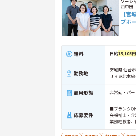
ソーシ
西中田
【宮城
プホ
給料
日給
15,105円
宮城県 仙台市
勤務地
ＪＲ東北本線
雇用形態
非常勤・パー
■ブランクO
応募要件
会福祉士・介
業務経験者、
就労支援員、