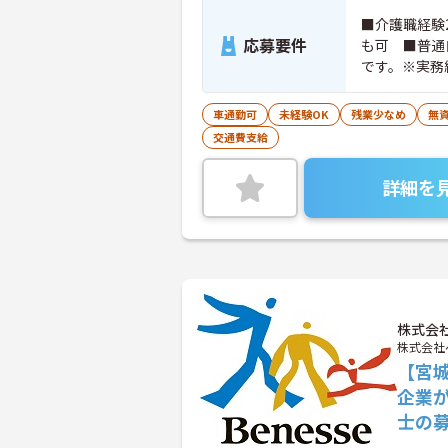
■介護職経験
応募要件
も可 ■普通
です。※実務
ちの方大歓迎
車通勤可
未経験OK
残業少なめ
無資
交通費支給
詳細を
株式会
株式会社
【宮
企業
士の