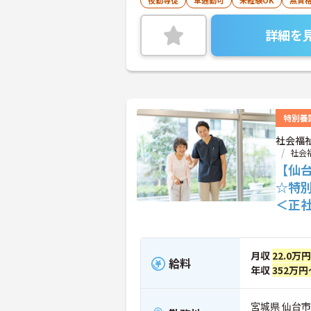
夜勤専従
車通勤可
未経験OK
無資格
詳細を
特別養
社会福
社会
【仙
☆特
＜正
月収
22.0万
給料
年収
352万円
宮城県 仙台市