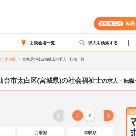
転職
無料!簡単1分
面談会場一覧
求人を検索する
台市太白区
宮城県の社会福祉士の求人・転職一覧
仙台市太白区(宮城県)の社会福祉士
の求人・転職
1
2
月収順
年収順