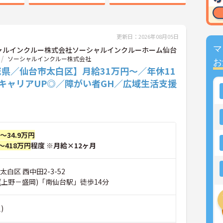
更新日：2026年08月05日
マ
ャルインクルー株式会社ソーシャルインクルーホーム仙台
ソーシャルインクルー株式会社
お
県／仙台市太白区】月給31万円～／年休11
キャリアUP◎／障がい者GH／広域生活支援
円～34.9万円
～418万円
程度 ※月給×12ヶ月
太白区 西中田2-3-52
(上野－盛岡)「南仙台駅」徒歩14分
)