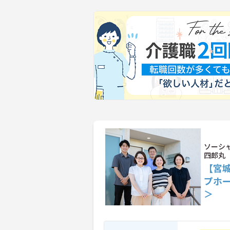
ソーシ
四郎丸
【宮
プホ
＞