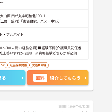
～
太白区 四郎丸字昭和北193-1
(上野－盛岡)「南仙台駅」バス・車9分
ト・アルバイト
1年～3年未満の経験必須) ■経験不問(介護職員初任者
祉士等いずれか必須） ※資格経験どちらかが必須
OK
社会保険完備
交通費支給
見る
無料
紹介してもらう
更新日：2026年06月20日