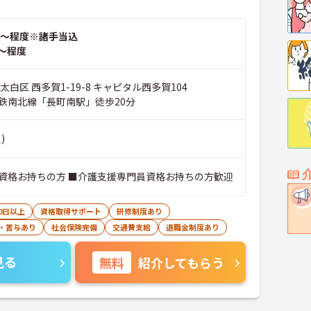
～程度※諸手当込
～程度
太白区 西多賀1-19-8 キャピタル西多賀104
鉄南北線「長町南駅」徒歩20分
)
資格お持ちの方 ■介護支援専門員資格お持ちの方歓迎
0日以上
資格取得サポート
研修制度あり
・賞与あり
社会保険完備
交通費支給
退職金制度あり
見る
無料
紹介してもらう