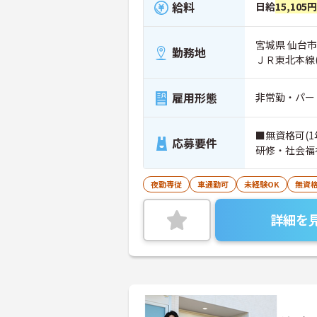
給料
日給
15,105円
宮城県 仙台市
勤務地
ＪＲ東北本線
雇用形態
非常勤・パー
■無資格可(
応募要件
研修・社会福
夜勤専従
車通勤可
未経験OK
無資格
詳細を