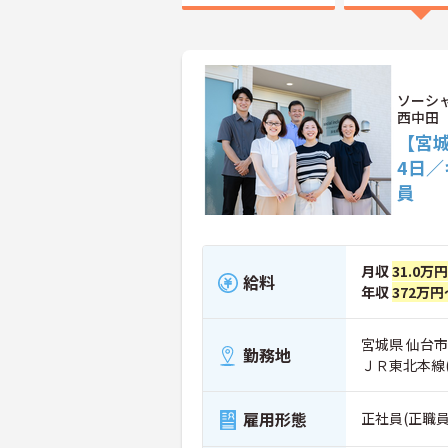
ソーシ
西中田
【宮城
4日／
員
月収
31.0万
給料
年収
372万円
宮城県 仙台市
勤務地
ＪＲ東北本線
雇用形態
正社員(正職員