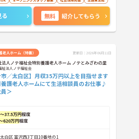
OK
オープニングスタッフ募集
社会保険完備
交通費支給
見る
無料
紹介してもらう
護老人ホーム（特養）
更新日：2026年06月11日
祉法人ノテ福祉会特別養護老人ホーム ノテとみざわの里
福祉法人ノテ福祉会
台市／太白区】月収35万円以上を目指せます
別養護老人ホームにて生活相談員のお仕事♪
社員＞
円～37.5万円
程度
～620万円
程度
太白区 富沢西3丁目10番地の1