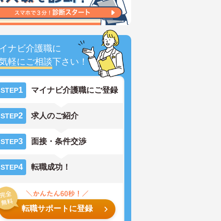
イナビ介護職に
気軽にご相談
下さい！
1
マイナビ介護職にご登録
STEP
2
求人のご紹介
STEP
3
面接・条件交渉
STEP
4
転職成功！
STEP
転職サポートに登録