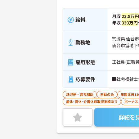
月収
23.8万円
給料
年収
333万円
宮城県 仙台市
勤務地
仙台市営地下
雇用形態
正社員(正職員
応募要件
■社会福祉士
託児所・育児補助
日勤のみ
年間休日11
産休･育休･介護休暇取得実績あり
ボーナス
詳細を