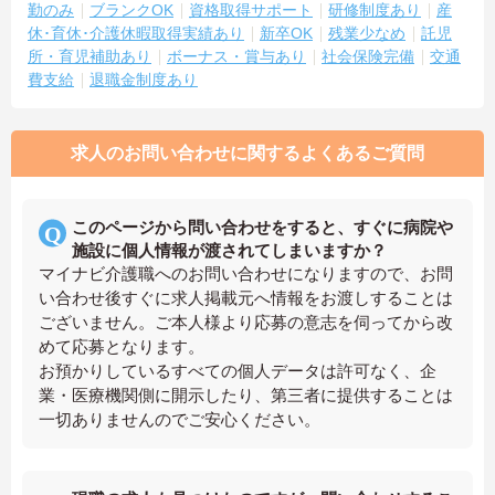
勤のみ
ブランクOK
資格取得サポート
研修制度あり
産
休･育休･介護休暇取得実績あり
新卒OK
残業少なめ
託児
所・育児補助あり
ボーナス・賞与あり
社会保険完備
交通
費支給
退職金制度あり
求人のお問い合わせに関するよくあるご質問
このページから問い合わせをすると、すぐに病院や
施設に個人情報が渡されてしまいますか？
マイナビ介護職へのお問い合わせになりますので、お問
い合わせ後すぐに求人掲載元へ情報をお渡しすることは
ございません。ご本人様より応募の意志を伺ってから改
めて応募となります。
お預かりしているすべての個人データは許可なく、企
業・医療機関側に開示したり、第三者に提供することは
一切ありませんのでご安心ください。