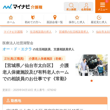
0
1
求人検索
会員登録
メニュー
ホーム
初めての方へ
面談会場一覧
保存した求人
最近見た求人
マイナビ介護職
生活相談員の求人
宮城県の生活相談員求人
仙台市太白
医療法人社団湖聖会
オー・ド・エクラ
の生活相談員、支援相談員求人
正社員(正職員)
介護老人保健施設（老健）
【宮城県／仙台市太白区】 介護
老人保健施設及び有料老人ホーム
での相談員のお仕事です《常勤》
更新日：2025年04月10日 求人番号：679242
勤務地