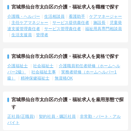
宮城県仙台市太白区の介護・福祉求人を職種で探す
介護職・ヘルパー
生活相談員
看護助手
ケアマネージャー
主任ケアマネジャー
サービス提供責任者
施設長
児童発
達支援管理責任者
サービス管理責任者
福祉用具専門相談員
生活支援員
管理者
宮城県仙台市太白区の介護・福祉求人を資格で探す
介護福祉士
社会福祉士
介護職員初任者研修（ホームヘル
パー2級）
社会福祉主事
実務者研修（ホームヘルパー1
級）
精神保健福祉士
無資格OK
宮城県仙台市太白区の介護・福祉求人を雇用形態で探
す
正社員(正職員)
契約社員・嘱託社員
非常勤・パート・アル
バイト