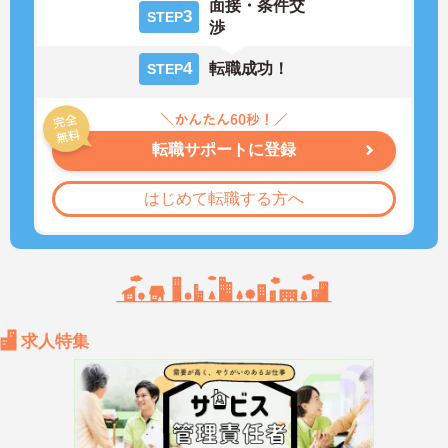
面接・条件交
3
STEP
渉
4
転職成功！
STEP
転職サポートに登録
はじめて転職する方へ
求人特集