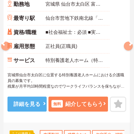
勤務地
宮城県 仙台市太白区 富沢西3丁目10番地の1
最寄り駅
仙台市営地下鉄南北線「富沢駅」徒歩20分
資格/職種
■社会福祉士：必須 ■実務経験：あれば尚可（相談員職の経験） ■普通自動車運転免許（AT限定可）：必須
雇用形態
正社員(正職員)
サービス
特別養護老人ホーム（特養）
宮城県仙台市太白区に位置する特別養護老人ホームにおける介護職
員の募集です。
残業が月平均10時間程度なのでワークライフバランスを保ちながら
ご勤務いただけます。賞与が4.0ヶ月分の支給実績があり、頑張りが
きちんと評価される職場です。また、給与は高水準で月収35万円以
上を目指せます。
詳細を見る
紹介してもらう
無料
ご興味のある方には、面接対策ポイントなど、さらに詳細をお話し
いたしますのでお気軽にご相談ください！
ここに注目！