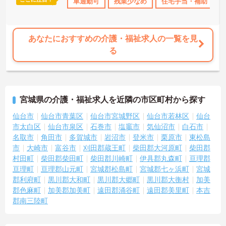
日勤のみ
年間休日110日以上
車通勤可
資格取得サポート
残業少なめ
住宅手当・補助
研修制度あり
あなたにおすすめの介護・福祉求人の一覧を見
る
宮城県の介護・福祉求人を近隣の市区町村から探す
仙台市
仙台市青葉区
仙台市宮城野区
仙台市若林区
仙台
市太白区
仙台市泉区
石巻市
塩竈市
気仙沼市
白石市
名取市
角田市
多賀城市
岩沼市
登米市
栗原市
東松島
市
大崎市
富谷市
刈田郡蔵王町
柴田郡大河原町
柴田郡
村田町
柴田郡柴田町
柴田郡川崎町
伊具郡丸森町
亘理郡
亘理町
亘理郡山元町
宮城郡松島町
宮城郡七ヶ浜町
宮城
郡利府町
黒川郡大和町
黒川郡大郷町
黒川郡大衡村
加美
郡色麻町
加美郡加美町
遠田郡涌谷町
遠田郡美里町
本吉
郡南三陸町