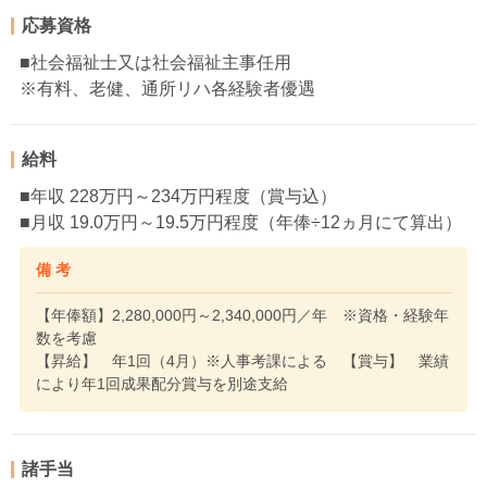
応募資格
■社会福祉士又は社会福祉主事任用
※有料、老健、通所リハ各経験者優遇
給料
■年収 228万円～234万円程度（賞与込）
■月収 19.0万円～19.5万円程度（年俸÷12ヵ月にて算出）
備 考
【年俸額】2,280,000円～2,340,000円／年 ※資格・経験年
数を考慮
【昇給】 年1回（4月）※人事考課による 【賞与】 業績
により年1回成果配分賞与を別途支給
諸手当