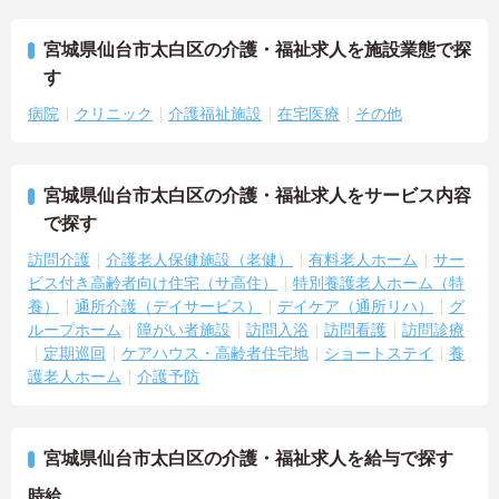
宮城県仙台市太白区の介護・福祉求人を施設業態で探
す
病院
クリニック
介護福祉施設
在宅医療
その他
宮城県仙台市太白区の介護・福祉求人をサービス内容
で探す
訪問介護
介護老人保健施設（老健）
有料老人ホーム
サー
ビス付き高齢者向け住宅（サ高住）
特別養護老人ホーム（特
養）
通所介護（デイサービス）
デイケア（通所リハ）
グ
ループホーム
障がい者施設
訪問入浴
訪問看護
訪問診療
定期巡回
ケアハウス・高齢者住宅地
ショートステイ
養
護老人ホーム
介護予防
宮城県仙台市太白区の介護・福祉求人を給与で探す
時給