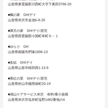
山形県東置賜郡川西町大字下奥田3796-20
■楓の家 GH/デイ
山形県米沢市金池6-8-26
■満天の家 GH/デイ/居宅
山形県西置賜郡小国町幸町６－１
■ゆらり GH
山形県南陽市椚塚1896-13
■友結 GH/デイ
山形県山形市桜田西1-13-9
■香紅の里 GH/デイ/居宅
山形県村山市楯岡俵町20-19
■湖山ケアサービス米沢 有料/看小規模
山形県米沢市塩井町塩野1482番地の4