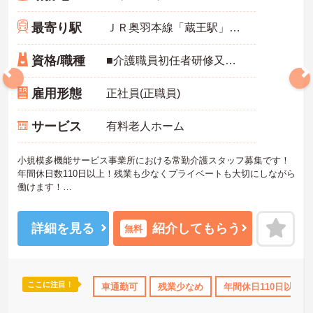
最寄り駅
ＪＲ奥羽本線「蔵王駅」バス・車10分
資格/職種
■介護職員初任者研修又はホームヘルパー2級以上の資格をお持ちの方 ※未経験者相談可能 ■普通自動車運転免許
雇用形態
正社員(正職員)
サービス
有料老人ホーム
小規模多機能サービス事業所における常勤介護スタッフ募集です！
年間休日数110日以上！残業も少なくプライベートも大切にしながら
働けます！
ご興味ある方には、面接のポイントなど、さらに詳細をお話致しま
すのでお気軽にご相談ください。
詳細を見る
紹介してもらう
無料
ここに注目！
K
残業少なめ
日勤のみ
車通勤可
年間休日110日以上
残業少なめ
年間休日110日以上
社会保険完備