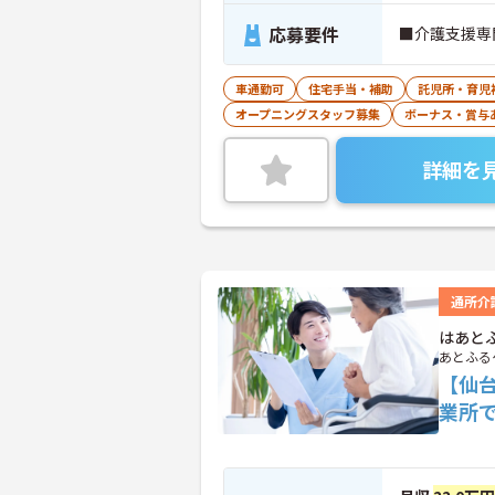
応募要件
■介護支援専
車通勤可
住宅手当・補助
託児所・育児
オープニングスタッフ募集
ボーナス・賞与
詳細を
通所介
はあと
あとふる
【仙
業所