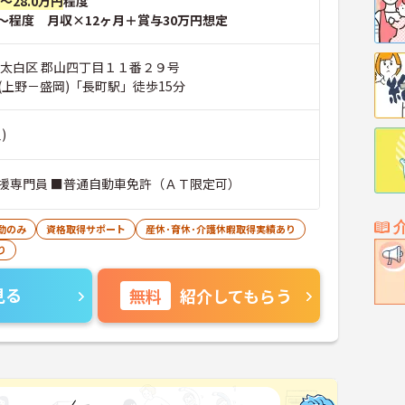
円～28.0万円
程度
～程度 月収×12ヶ月＋賞与30万円想定
市太白区 郡山四丁目１１番２９号
(上野－盛岡)「長町駅」徒歩15分
)
援専門員 ■普通自動車免許（ＡＴ限定可）
勤のみ
資格取得サポート
産休･育休･介護休暇取得実績あり
り
見る
無料
紹介してもらう