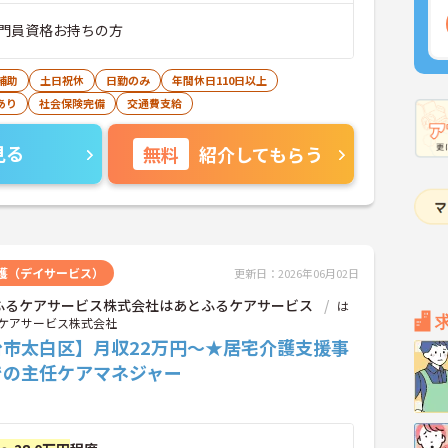
門員資格お持ちの方
補助
土日祝休
日勤のみ
年間休日110日以上
あり
社会保険完備
交通費支給
見る
無料
紹介してもらう
護（デイサービス）
更新日：2026年06月02日
ふるケアサービス株式会社はあとふるケアサービス
は
ケアサービス株式会社
台市太白区】月収22万円～★居宅介護支援事
での主任ケアマネジャー