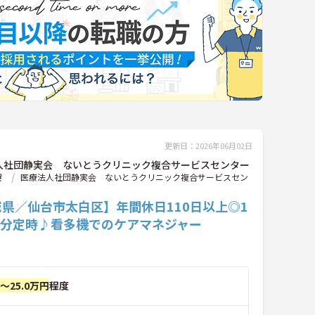
更新日：2026年06月02日
人社団静実会 ないとうクリニック複合サービスセンター
き
医療法人社団静実会 ないとうクリニック複合サービスセン
県／仙台市太白区】年間休日110日以上◎1
0分定時♪看多機でのケアマネジャー
円～25.0万円
程度