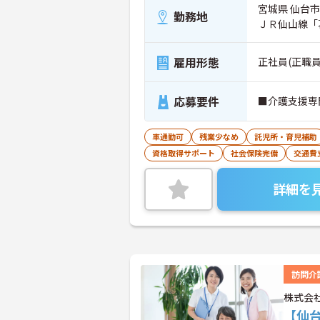
宮城県 仙台市太
勤務地
ＪＲ仙山線「
雇用形態
正社員(正職員
応募要件
■介護支援専
車通勤可
残業少なめ
託児所・育児補助
資格取得サポート
社会保険完備
交通費
詳細を
訪問介
株式会社
【仙