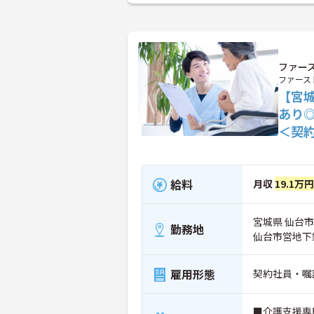
ファー
ファース
【宮
あり
＜契
給料
月収
19.1万円
宮城県 仙台市太
勤務地
仙台市営地下
雇用形態
契約社員・嘱
■介護支援専