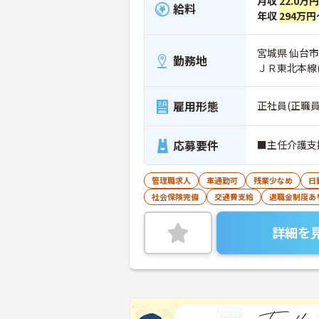
月収
22.0万
給料
年収
294万円
宮城県 仙台
勤務地
ＪＲ東北本線
雇用形態
正社員(正職員
応募要件
■主任介護支
管理職求人
車通勤可
残業少なめ
日
社会保険完備
交通費支給
退職金制度あ
詳細を