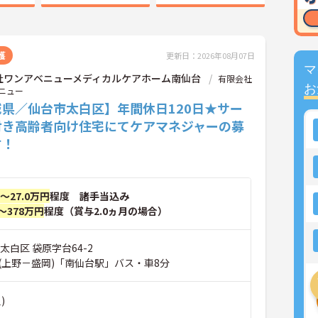
護
更新日：2026年08月07日
マ
社ワンアベニューメディカルケアホーム南仙台
有限会社
お
ニュー
城県／仙台市太白区】年間休日120日★サー
付き高齢者向け住宅にてケアマネジャーの募
す！
円～27.0万円
程度 諸手当込み
～378万円
程度（賞与2.0ヵ月の場合）
太白区 袋原字台64-2
(上野－盛岡)「南仙台駅」バス・車8分
)