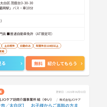
白区 茂庭台3-30-30
葛岡駅」バス・車10分
)
門員 ■普通自動車免許（AT限定可）
土日祝休
日勤のみ
年間休日110日以上
支給
見る
無料
紹介してもらう
護
更新日：2026年06月02日
JCIケア訪問介護事業所 結（ゆい）
株式会社JCIケア
台市／太白区】 お子様からご高齢の方ま