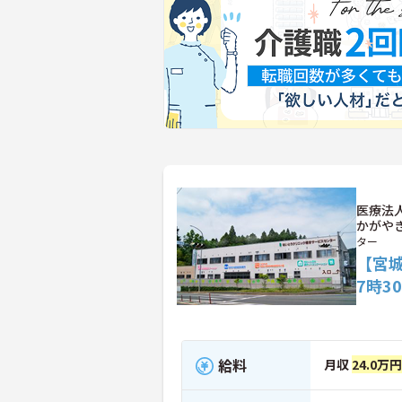
医療法
かがや
ター
【宮城
7時3
給料
月収
24.0万