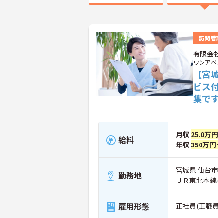
訪問看
有限会
ワンアベ
【宮
ビス
集で
月収
25.0万
給料
年収
350万円
宮城県 仙台市
勤務地
ＪＲ東北本線
雇用形態
正社員(正職員