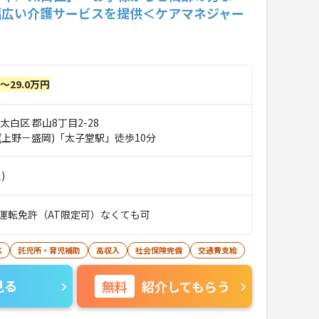
幅広い介護サービスを提供＜ケアマネジャー
円～29.0万円
太白区 郡山8丁目2-28
(上野－盛岡)「太子堂駅」徒歩10分
)
運転免許（AT限定可）なくても可
K
託児所・育児補助
高収入
社会保険完備
交通費支給
見る
無料
紹介してもらう