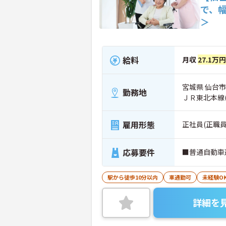
で、
＞
給料
月収
27.1万
宮城県 仙台市
勤務地
ＪＲ東北本線
雇用形態
正社員(正職員
応募要件
■普通自動車
駅から徒歩10分以内
車通勤可
未経験O
詳細を