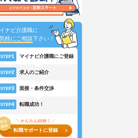
イナビ介護職に
気軽にご相談
下さい！
1
マイナビ介護職にご登録
STEP
2
求人のご紹介
STEP
3
面接・条件交渉
STEP
4
転職成功！
STEP
転職サポートに登録