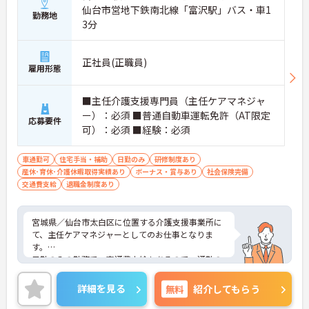
仙台市営地下鉄南北線「富沢駅」バス・車1
勤務地
3分
正社員(正職員)
雇用形態
■主任介護支援専門員（主任ケアマネジャ
ー）：必須 ■普通自動車運転免許（AT限定
応募要件
可）：必須 ■経験：必須
車通勤可
住宅手当・補助
日勤のみ
研修制度あり
産休･育休･介護休暇取得実績あり
ボーナス・賞与あり
社会保険完備
交通費支給
退職金制度あり
宮城県／仙台市太白区に位置する介護支援事業所に
て、主任ケアマネジャーとしてのお仕事となりま
す。
日勤のみの勤務で、交通費支給もあるので、通勤の
心配はなく、安心してお仕事できる環境となってお
ります！各種手当が充実しており、処遇改善手当や
詳細を見る
無料
紹介してもらう
調整手当、住宅手当など豊富に整っています♪
ご興味ある方は面接ポイントをお伝えしますので、