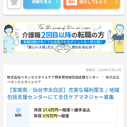
詳細を見る
無料
紹介してもらう
ご興味のある方には、面接対策ポイントなど、さら
に詳細をお話しいたしますのでお気軽にご相談くだ
さい！
更新日：2026年07月13日
株式会社ベネッセスタイルケア西多賀地域包括支援センター
株式会社
ベネッセスタイルケア
【宮城県／仙台市太白区】充実な福利厚生♪地域
包括支援センターにて主任ケアマネジャー募集
月収
27.0万円
～程度※諸手当込
給料
年収
375万円
～程度