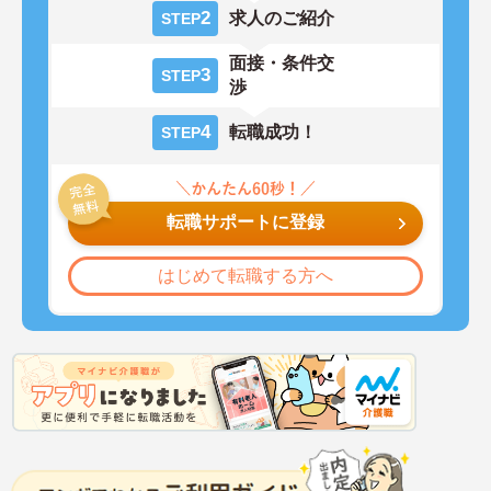
2
求人のご紹介
STEP
面接・条件交
3
STEP
渉
4
転職成功！
STEP
転職サポートに登録
はじめて転職する方へ