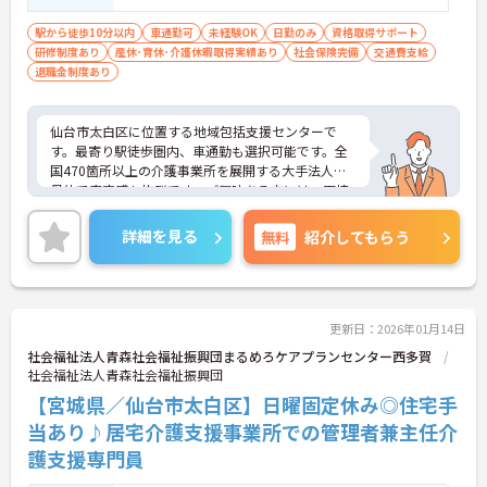
駅から徒歩10分以内
車通勤可
未経験OK
日勤のみ
資格取得サポート
研修制度あり
産休･育休･介護休暇取得実績あり
社会保険完備
交通費支給
退職金制度あり
仙台市太白区に位置する地域包括支援センターで
す。最寄り駅徒歩圏内、車通勤も選択可能です。全
国470箇所以上の介護事業所を展開する大手法人が
母体で安定感も抜群です。ご興味ある方には、面接
対策ポイントなど、さらに詳細をお話しいたします
のでお気軽にご相談ください！
詳細を見る
無料
紹介してもらう
更新日：2026年01月14日
社会福祉法人青森社会福祉振興団まるめろケアプランセンター西多賀
社会福祉法人青森社会福祉振興団
【宮城県／仙台市太白区】日曜固定休み◎住宅手
当あり♪居宅介護支援事業所での管理者兼主任介
護支援専門員