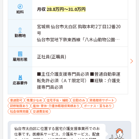
月収
28.8万円～31.0万円
給料
宮城県 仙台市太白区 鈎取本町2丁目12番20
号
勤務地
仙台市営地下鉄東西線「八木山動物公園
駅」バス・車15分
正社員(正職員)
雇用形態
■主任介護支援専門員必須 ■普通自動車運
転免許必須（ＡＴ限定可） ■経験：介護支
応募要件
援専門員必須
車通勤可
残業少なめ
住宅手当・補助
日勤のみ
資格取得サポート
研修制度あり
産休･育休･介護休暇取得実績あり
ボーナス・賞与あり
社会保険完備
交通費支給
仙台市太白区に位置する居宅介護支援事業所でのお
仕事です。医療系サービス、介護系サービス、配食