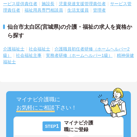
ービス提供責任者
施設長
児童発達支援管理責任者
サービス管
理責任者
福祉用具専門相談員
生活支援員
管理者
仙台市太白区(宮城県)の介護・福祉の求人を資格か
ら探す
介護福祉士
社会福祉士
介護職員初任者研修（ホームヘルパー2
級）
社会福祉主事
実務者研修（ホームヘルパー1級）
精神保健
福祉士
マイナビ介護職に
お気軽にご相談
下さい！
マイナビ介護
1
STEP
職にご登録