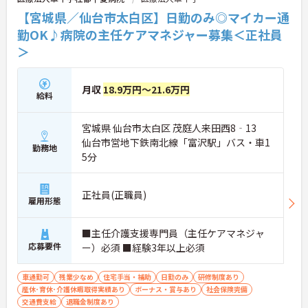
【宮城県／仙台市太白区】日勤のみ◎マイカー通
勤OK♪病院の主任ケアマネジャー募集＜正社員
＞
月収
18.9万円～21.6万円
給料
宮城県 仙台市太白区 茂庭人来田西8‐13
仙台市営地下鉄南北線「富沢駅」バス・車1
勤務地
5分
正社員(正職員)
雇用形態
■主任介護支援専門員（主任ケアマネジャ
応募要件
ー）必須 ■経験3年以上必須
車通勤可
残業少なめ
住宅手当・補助
日勤のみ
研修制度あり
産休･育休･介護休暇取得実績あり
ボーナス・賞与あり
社会保険完備
交通費支給
退職金制度あり