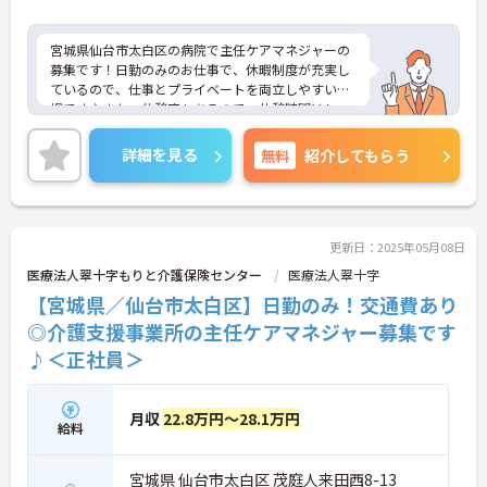
宮城県仙台市太白区の病院で主任ケアマネジャーの
募集です！日勤のみのお仕事で、休暇制度が充実し
ているので、仕事とプライベートを両立しやすい職
場です♪また、休憩室もあるので、休憩時間はしっ
かりお休みできます◎ご興味のある方は、面接ポイ
ントをお伝えしますので、お気軽にご連絡くださ
詳細を見る
無料
紹介してもらう
い。
更新日：2025年05月08日
医療法人翠十字もりと介護保険センター
医療法人翠十字
【宮城県／仙台市太白区】日勤のみ！交通費あり
◎介護支援事業所の主任ケアマネジャー募集です
♪＜正社員＞
月収
22.8万円～28.1万円
給料
宮城県 仙台市太白区 茂庭人来田西8-13