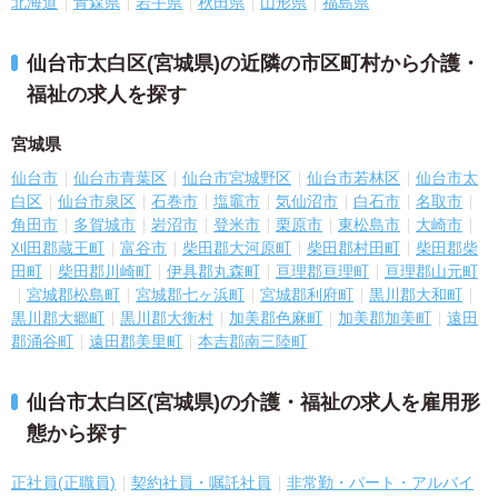
北海道
青森県
岩手県
秋田県
山形県
福島県
仙台市太白区(宮城県)の近隣の市区町村から介護・
福祉の求人を探す
宮城県
仙台市
仙台市青葉区
仙台市宮城野区
仙台市若林区
仙台市太
白区
仙台市泉区
石巻市
塩竈市
気仙沼市
白石市
名取市
角田市
多賀城市
岩沼市
登米市
栗原市
東松島市
大崎市
刈田郡蔵王町
富谷市
柴田郡大河原町
柴田郡村田町
柴田郡柴
田町
柴田郡川崎町
伊具郡丸森町
亘理郡亘理町
亘理郡山元町
宮城郡松島町
宮城郡七ヶ浜町
宮城郡利府町
黒川郡大和町
黒川郡大郷町
黒川郡大衡村
加美郡色麻町
加美郡加美町
遠田
郡涌谷町
遠田郡美里町
本吉郡南三陸町
仙台市太白区(宮城県)の介護・福祉の求人を雇用形
態から探す
正社員(正職員)
契約社員・嘱託社員
非常勤・パート・アルバイ