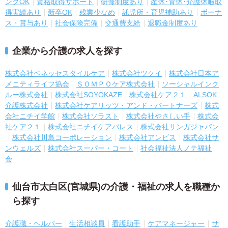
ンクOK
資格取得サポート
研修制度あり
産休･育休･介護休暇取
得実績あり
新卒OK
残業少なめ
託児所・育児補助あり
ボーナ
ス・賞与あり
社会保険完備
交通費支給
退職金制度あり
企業から介護の求人を探す
株式会社ベネッセスタイルケア
株式会社ツクイ
株式会社日本ア
メニティライフ協会
ＳＯＭＰＯケア株式会社
ソーシャルインク
ルー株式会社
株式会社SOYOKAZE
株式会社ケア２１
ALSOK
介護株式会社
株式会社ケアリッツ・アンド・パートナーズ
株式
会社ニチイ学館
株式会社ソラスト
株式会社やさしい手
株式会
社ケア２１
株式会社ニチイケアパレス
株式会社サンガジャパン
株式会社川島コーポレーション
株式会社アンビス
株式会社サ
ンウェルズ
株式会社スーパー・コート
社会福祉法人ノテ福祉
会
仙台市太白区(宮城県)の介護・福祉の求人を職種か
ら探す
介護職・ヘルパー
生活相談員
看護助手
ケアマネージャー
サ