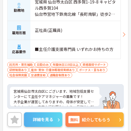
宮城県 仙台市太白区 西多賀1-19-8 キャピタ
ル西多賀104
勤務地
仙台市営地下鉄南北線「長町南駅」徒歩20
分
正社員(正職員)
雇用形態
■主任介護支援専門員 いずれかお持ちの方
応募要件
託児所・育児補助
日勤のみ
年間休日110日以上
資格取得サポート
研修制度あり
産休･育休･介護休暇取得実績あり
ボーナス・賞与あり
社会保険完備
交通費支給
退職金制度あり
宮城県仙台市太白区にございます、地域包括支援セ
ンターにて主任ケアマネジャーの募集です！
大手企業が運営しておりますの、母体が安定してお
ります。また、充実な福利厚生により、長期的に就
業しやすい環境です♪
ご興味のある方は、マイナビ介護職までお問い合わ
詳細を見る
無料
紹介してもらう
せください。