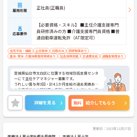
正社員(正職員)
雇用形態
【必要資格・スキル】 ■主任介護支援専門
員研修済みの方 ■介護支援専門員資格 ■普
応募要件
通自動車運転免許（AT限定可）
住宅手当・補助
土日祝休
日勤のみ
研修制度あり
産休･育休･介護休暇取得実績あり
社会保険完備
交通費支給
退職金制度あり
宮城県仙台市太白区に位置する地域包括支援センタ
ーにて主任ケアマネジャー募集です。
うれしい賞与年3回・計4.1か月支給の過去実績あり
☆住宅手当や休暇制度も豊富に用意されており、働
きやすい環境が整っています。
ご興味のある方には、面接対策ポイントなど、さら
詳細を見る
無料
紹介してもらう
に詳細をお話いたしますので、お気軽にご相談くだ
さい。
更新日：2025年11月27日
医療法人翠十字杜都千愛病院
医療法人翠十字