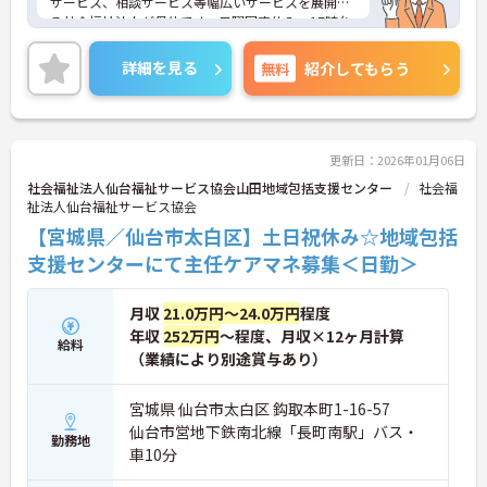
サービス、相談サービス等幅広いサービスを展開す
る社会福祉法人が母体です。日曜固定休み、17時台
定時で残業も少なく、メリハリのある勤務が可能で
す。ご興味のある方には、面接対策ポイントなど、
詳細を見る
無料
紹介してもらう
さらに詳細をお話しいたしますのでお気軽にご相談
ください！
更新日：2026年01月06日
社会福祉法人仙台福祉サービス協会山田地域包括支援センター
社会福
祉法人仙台福祉サービス協会
【宮城県／仙台市太白区】土日祝休み☆地域包括
支援センターにて主任ケアマネ募集＜日勤＞
月収
21.0万円～24.0万円
程度
年収
252万円
～程度、月収×12ヶ月計算
給料
（業績により別途賞与あり）
宮城県 仙台市太白区 鈎取本町1-16-57
仙台市営地下鉄南北線「長町南駅」バス・
勤務地
車10分