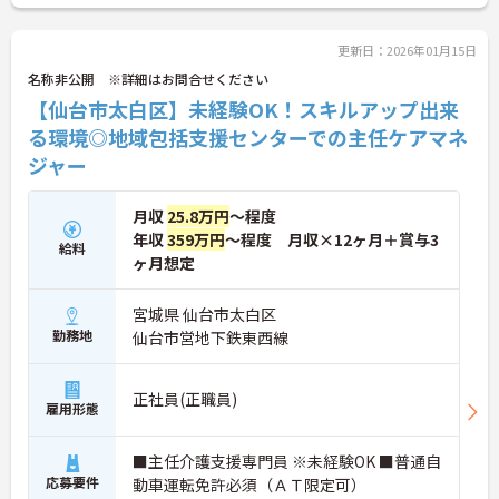
更新日：2026年01月15日
名称非公開 ※詳細はお問合せください
【仙台市太白区】未経験OK！スキルアップ出来
る環境◎地域包括支援センターでの主任ケアマネ
ジャー
月収
25.8万円
～程度
年収
359万円
～程度 月収×12ヶ月＋賞与3
給料
ヶ月想定
宮城県 仙台市太白区
勤務地
仙台市営地下鉄東西線
正社員(正職員)
雇用形態
■主任介護支援専門員 ※未経験OK ■普通自
応募要件
動車運転免許必須（ＡＴ限定可）