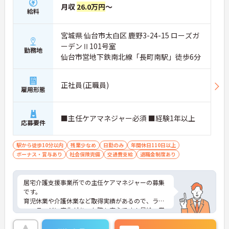
月収
26.0万円
～
給料
宮城県 仙台市太白区 鹿野3-24-15 ローズガ
ーデンⅡ101号室
勤務地
仙台市営地下鉄南北線「長町南駅」徒歩6分
正社員(正職員)
雇用形態
■主任ケアマネジャー必須 ■経験1年以上
応募要件
駅から徒歩10分以内
残業少なめ
日勤のみ
年間休日110日以上
ボーナス・賞与あり
社会保険完備
交通費支給
退職金制度あり
居宅介護支援事業所での主任ケアマネジャーの募集
です。
育児休業や介護休業など取得実績があるので、ライ
フステージに変化があった際も安心です！昇給・賞
与ありのため、あなたの頑張りがしっかり評価され
ます。