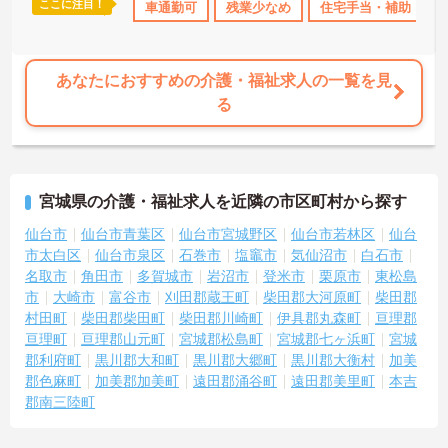
ここに注目！
り
産休･育休･介護休暇取得実績あり
車通勤可
残業少なめ
ボーナス・賞与あり
住宅手当・補助
社会
あなたにおすすめの介護・福祉求人の一覧を見
る
宮城県の介護・福祉求人を近隣の市区町村から探す
仙台市
仙台市青葉区
仙台市宮城野区
仙台市若林区
仙台
市太白区
仙台市泉区
石巻市
塩竈市
気仙沼市
白石市
名取市
角田市
多賀城市
岩沼市
登米市
栗原市
東松島
市
大崎市
富谷市
刈田郡蔵王町
柴田郡大河原町
柴田郡
村田町
柴田郡柴田町
柴田郡川崎町
伊具郡丸森町
亘理郡
亘理町
亘理郡山元町
宮城郡松島町
宮城郡七ヶ浜町
宮城
郡利府町
黒川郡大和町
黒川郡大郷町
黒川郡大衡村
加美
郡色麻町
加美郡加美町
遠田郡涌谷町
遠田郡美里町
本吉
郡南三陸町