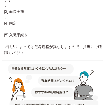
↓
[3] 面接実施
↓
[4] 内定
↓
[5] 入職手続き
※法人によっては選考過程が異なりますので、担当にご確
認ください