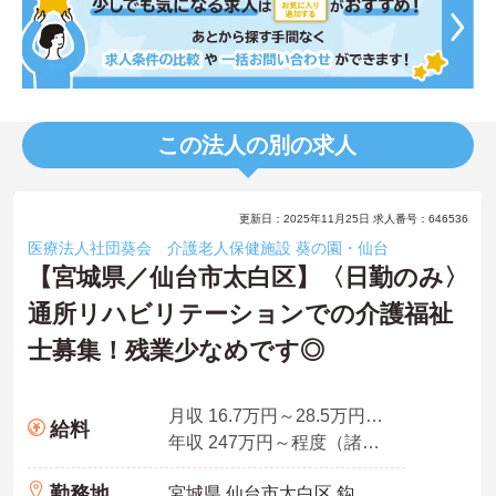
この法人の別の求人
更新日：2025年11月25日 求人番号：646536
医療法人社団葵会 介護老人保健施設 葵の園・仙台
【宮城県／仙台市太白区】〈日勤のみ〉
通所リハビリテーションでの介護福祉
士募集！残業少なめです◎
月収 16.7万円～28.5万円程度（諸手当込）
給料
年収 247万円～程度（諸手当込）
勤務地
宮城県 仙台市太白区 鈎取2-28-1