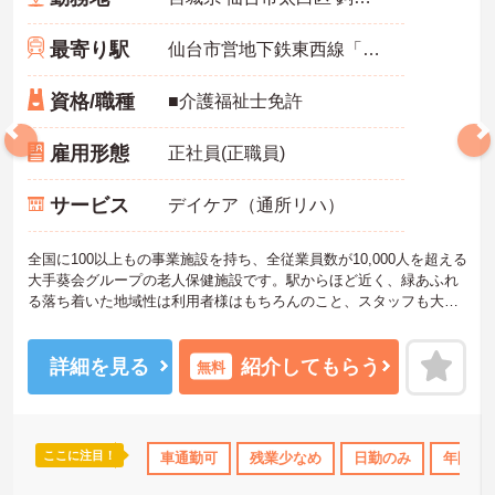
最寄り駅
仙台市営地下鉄東西線「八木山動物公園駅」バス・車4分
資格/職種
■介護福祉士免許
雇用形態
正社員(正職員)
サービス
デイケア（通所リハ）
全国に100以上もの事業施設を持ち、全従業員数が10,000人を超える
大手葵会グループの老人保健施設です。駅からほど近く、緑あふれ
る落ち着いた地域性は利用者様はもちろんのこと、スタッフも大変
過ごしやすい職場環境です。同期として全員が一緒にスタートしま
すので、経験の浅い方でも充実した研修制度を受けて就業して頂け
ます。初めての方も安心して働いて頂ける環境を整えていますので
詳細を見る
紹介してもらう
無料
ご興味のある方はお気軽にお問い合わせ下さいませ。
ここに注目！
上
産休･育休･介護休暇取得実績あり
車通勤可
残業少なめ
ボーナス・賞与あり
日勤のみ
年間休日
社会保