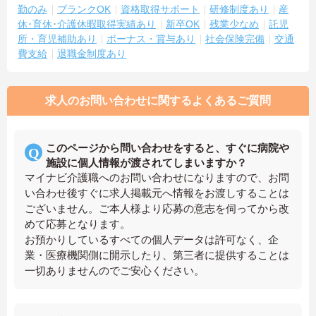
勤のみ
ブランクOK
資格取得サポート
研修制度あり
産
休･育休･介護休暇取得実績あり
新卒OK
残業少なめ
託児
所・育児補助あり
ボーナス・賞与あり
社会保険完備
交通
費支給
退職金制度あり
求人のお問い合わせに関するよくあるご質問
このページから問い合わせをすると、すぐに病院や
施設に個人情報が渡されてしまいますか？
マイナビ介護職へのお問い合わせになりますので、お問
い合わせ後すぐに求人掲載元へ情報をお渡しすることは
ございません。ご本人様より応募の意志を伺ってから改
めて応募となります。
お預かりしているすべての個人データは許可なく、企
業・医療機関側に開示したり、第三者に提供することは
一切ありませんのでご安心ください。