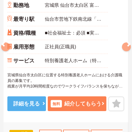
勤務地
宮城県 仙台市太白区 富沢西3丁目10番地の1
最寄り駅
仙台市営地下鉄南北線「富沢駅」徒歩20分
資格/職種
■社会福祉士：必須 ■実務経験：あれば尚可（相談員職の経験） ■普通自動車運転免許（AT限定可）：必須
雇用形態
正社員(正職員)
サービス
特別養護老人ホーム（特養）
宮城県仙台市太白区に位置する特別養護老人ホームにおける介護職
員の募集です。
残業が月平均10時間程度なのでワークライフバランスを保ちながら
ご勤務いただけます。賞与が4.0ヶ月分の支給実績があり、頑張りが
きちんと評価される職場です。また、給与は高水準で月収35万円以
上を目指せます。
詳細を見る
紹介してもらう
無料
ご興味のある方には、面接対策ポイントなど、さらに詳細をお話し
いたしますのでお気軽にご相談ください！