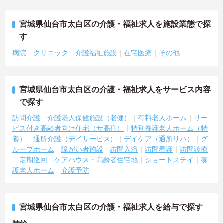
宮城県仙台市太白区の介護・福祉求人を施設業態で探
す
病院
クリニック
介護福祉施設
在宅医療
その他
宮城県仙台市太白区の介護・福祉求人をサービス内容
で探す
訪問介護
介護老人保健施設（老健）
有料老人ホーム
サー
ビス付き高齢者向け住宅（サ高住）
特別養護老人ホーム（特
養）
通所介護（デイサービス）
デイケア（通所リハ）
グ
ループホーム
障がい者施設
訪問入浴
訪問看護
訪問診療
定期巡回
ケアハウス・高齢者住宅地
ショートステイ
養
護老人ホーム
介護予防
宮城県仙台市太白区の介護・福祉求人を給与で探す