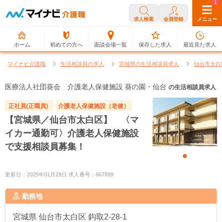
0
1
求人検索
会員登録
メニュー
ホーム
初めての方へ
面談会場一覧
保存した求人
最近見た求人
マイナビ介護職
生活相談員の求人
宮城県の生活相談員求人
仙台市太白
医療法人社団葵会 介護老人保健施設 葵の園・仙台
の生活相談員求人
正社員(正職員)
介護老人保健施設（老健）
【宮城県／仙台市太白区】 〈マ
イカー通勤可〉介護老人保健施設
で支援相談員募集！
更新日：2025年01月28日 求人番号：667899
勤務地
宮城県
仙台市太白区 鈎取2-28-1