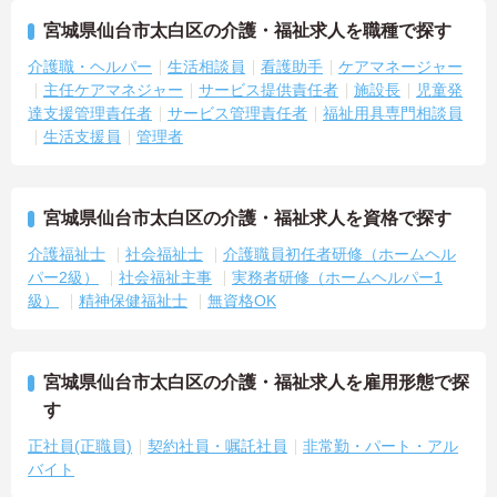
宮城県仙台市太白区の介護・福祉求人を職種で探す
介護職・ヘルパー
生活相談員
看護助手
ケアマネージャー
主任ケアマネジャー
サービス提供責任者
施設長
児童発
達支援管理責任者
サービス管理責任者
福祉用具専門相談員
生活支援員
管理者
宮城県仙台市太白区の介護・福祉求人を資格で探す
介護福祉士
社会福祉士
介護職員初任者研修（ホームヘル
パー2級）
社会福祉主事
実務者研修（ホームヘルパー1
級）
精神保健福祉士
無資格OK
宮城県仙台市太白区の介護・福祉求人を雇用形態で探
す
正社員(正職員)
契約社員・嘱託社員
非常勤・パート・アル
バイト