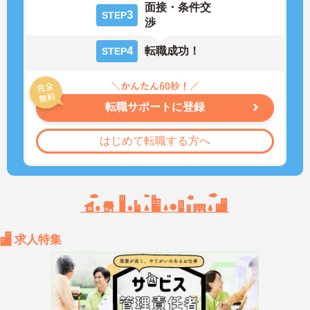
面接・条件交
3
STEP
渉
4
転職成功！
STEP
転職サポートに登録
はじめて転職する方へ
求人特集