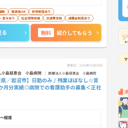
補助
無資格OK
研修制度あり
・賞与あり
社会保険完備
交通費支給
退職金制度あり
見る
無料
紹介してもらう
更新日：2026年01月05日
人小島慈恵会 小島病院
医療法人小島慈恵会 小島病院
城県／岩沼市】日勤のみ♪残業ほぼなし☆賞
5か月分実績◎病院での看護助手の募集＜正社
～程度