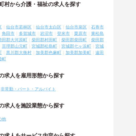
区町村から介護・福祉の求人を探す
区
仙台市若林区
仙台市太白区
仙台市泉区
石巻市
角田市
多賀城市
岩沼市
登米市
栗原市
東松島
柴田郡大河原町
柴田郡村田町
柴田郡柴田町
柴田郡
亘理郡山元町
宮城郡松島町
宮城郡七ヶ浜町
宮城
町
黒川郡大衡村
加美郡色麻町
加美郡加美町
遠田
陸町
祉の求人を雇用形態から探す
非常勤・パート・アルバイト
祉の求人を施設業態から探す
の他
祉の求人をサービス内容から探す