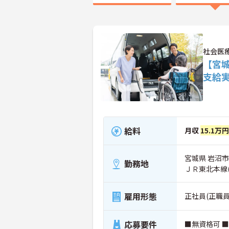
社会医
【宮
支給
給料
月収
15.1万円
宮城県 岩沼市
勤務地
ＪＲ東北本線
雇用形態
正社員(正職員
応募要件
■無資格可 