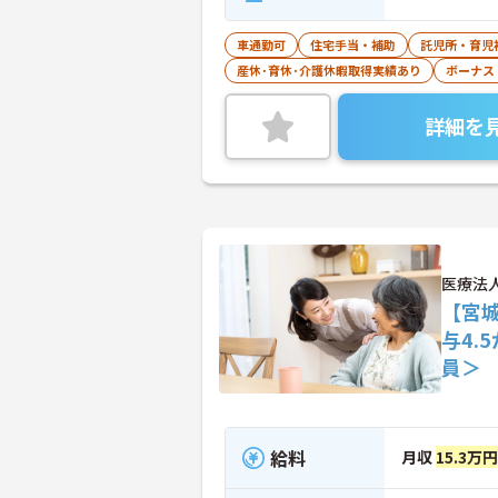
車通勤可
住宅手当・補助
託児所・育児
産休･育休･介護休暇取得実績あり
ボーナス
詳細を
医療法
【宮
与4.
員＞
給料
月収
15.3万円