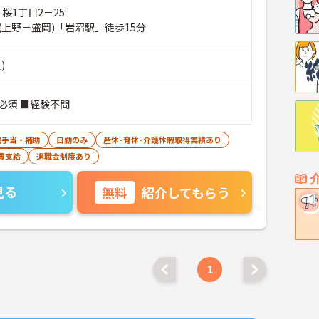
 桜1丁目2－25
(上野－盛岡)「岩沼駅」徒歩15分
)
必須 ■経験不問
宅手当・補助
日勤のみ
産休･育休･介護休暇取得実績あり
費支給
退職金制度あり
見る
無料
紹介してもらう
1