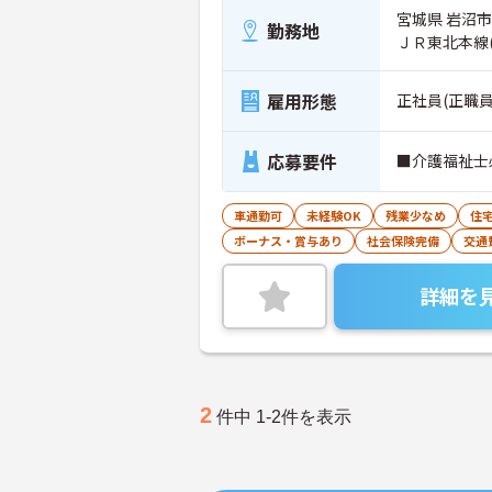
宮城県 岩沼市
勤務地
ＪＲ東北本線
雇用形態
正社員(正職員
応募要件
■介護福祉士
車通勤可
未経験OK
残業少なめ
住
ボーナス・賞与あり
社会保険完備
交通
詳細を
2
件中 1-2件を表示