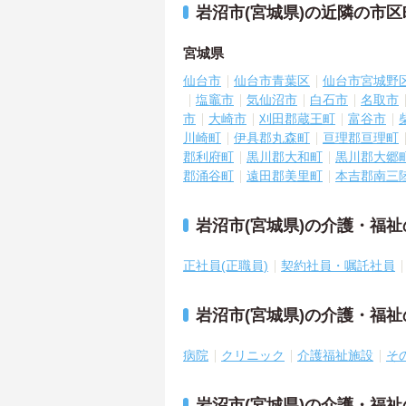
岩沼市(宮城県)の近隣の市
宮城県
仙台市
仙台市青葉区
仙台市宮城野
塩竈市
気仙沼市
白石市
名取市
市
大崎市
刈田郡蔵王町
富谷市
川崎町
伊具郡丸森町
亘理郡亘理町
郡利府町
黒川郡大和町
黒川郡大郷
郡涌谷町
遠田郡美里町
本吉郡南三
岩沼市(宮城県)の介護・福
正社員(正職員)
契約社員・嘱託社員
岩沼市(宮城県)の介護・福
病院
クリニック
介護福祉施設
そ
岩沼市(宮城県)の介護・福