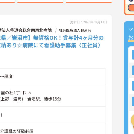
更新日：2026年02月13日
マ
療法人将道会総合南東北病院
社会医療法人将道会
城県／岩沼市】無資格OK！賞与計4ヶ月分の
お
実績あり☆病院にて看護助手募集〈正社員〉
～程度
 里の杜1丁目2-5
(上野－盛岡)「岩沼駅」徒歩15分
)
■介護職の経験必須