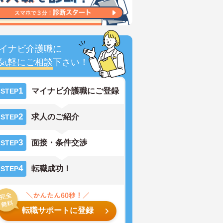
イナビ介護職に
気軽にご相談
下さい！
1
マイナビ介護職にご登録
STEP
2
求人のご紹介
STEP
3
面接・条件交渉
STEP
4
転職成功！
STEP
転職サポートに登録