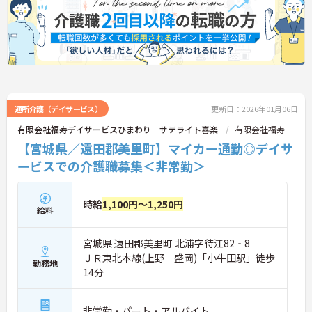
通所介護（デイサービス）
更新日：2026年01月06日
有限会社福寿デイサービスひまわり サテライト喜楽
有限会社福寿
【宮城県／遠田郡美里町】マイカー通勤◎デイサ
ービスでの介護職募集＜非常勤＞
時給
1,100円～1,250円
給料
宮城県 遠田郡美里町 北浦字待江82‐8
ＪＲ東北本線(上野－盛岡)「小牛田駅」徒歩
勤務地
14分
非常勤・パート・アルバイト