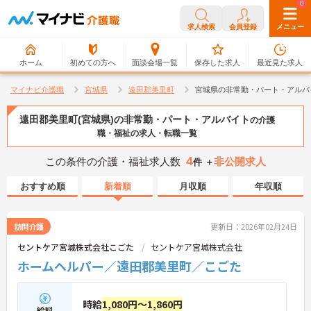
0
0
求人検索
会員登録
メニュー
ホーム
初めての方へ
面談会場一覧
保存した求人
最近見た求人
マイナビ介護職
宮城県
遠田郡美里町
宮城県の非常勤・パート・アルバ
遠田郡美里町(宮城県)の非常勤・パート・アルバイト
の介護
職・福祉の求人・転職一覧
4
この条件の介護・福祉求人数
非公開求人
件 ＋
おすすめ順
新着順
月収順
年収順
訪問介護
更新日：2026年02月24日
セントケア宮城株式会社こごた
セントケア宮城株式会社
ホームヘルパー／遠田郡美里町／こごた
時給
1,080円～1,860円
給料