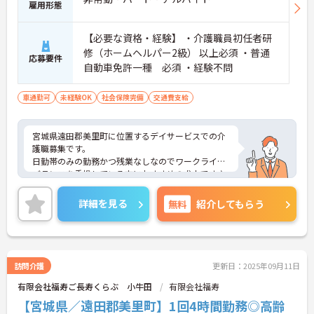
雇用形態
【必要な資格・経験】 ・介護職員初任者研
修（ホームヘルパー2級） 以上必須 ・普通
応募要件
自動車免許一種 必須 ・経験不問
車通勤可
未経験OK
社会保険完備
交通費支給
宮城県遠田郡美里町に位置するデイサービスでの介
護職募集です。
日勤帯のみの勤務かつ残業なしなのでワークライフ
バランスを重視している方におすすめの求人です♪
ご興味のある方はご面接のポイントお伝えしますの
でご気軽にお問合せください。
詳細を見る
無料
紹介してもらう
訪問介護
更新日：2025年09月11日
有限会社福寿ご長寿くらぶ 小牛田
有限会社福寿
【宮城県／遠田郡美里町】1回4時間勤務◎高齢