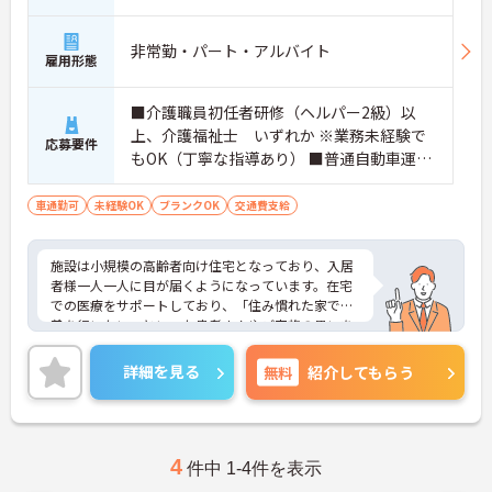
非常勤・パート・アルバイト
雇用形態
■介護職員初任者研修（ヘルパー2級）以
上、介護福祉士 いずれか ※業務未経験で
応募要件
もOK（丁寧な指導あり） ■普通自動車運転
免許（AT限定可）：あれば尚可
車通勤可
未経験OK
ブランクOK
交通費支給
施設は小規模の高齢者向け住宅となっており、入居
者様一人一人に目が届くようになっています。在宅
での医療をサポートしており、「住み慣れた家で療
養を行いたい」といった患者さんやご家族の思いを
大切にしています。活き活きと働ける職場で、長期
的な就業をお考えの方にもおすすめの環境です。ご
詳細を見る
無料
紹介してもらう
興味がございましたらお気軽にお問い合わせくださ
い。
4
件中 1-4件を表示