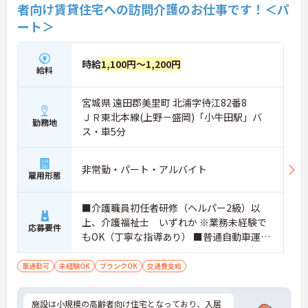
者向け賃貸住宅への訪問介護のお仕事です！＜パ
ート＞
時給
1,100円～1,200円
給料
宮城県 遠田郡美里町 北浦字待江82番8
ＪＲ東北本線(上野－盛岡)「小牛田駅」バ
勤務地
ス・車5分
非常勤・パート・アルバイト
雇用形態
■介護職員初任者研修（ヘルパー2級）以
上、介護福祉士 いずれか ※業務未経験で
応募要件
もOK（丁寧な指導あり） ■普通自動車運転
免許（AT限定可）：あれば尚可
車通勤可
未経験OK
ブランクOK
交通費支給
施設は小規模の高齢者向け住宅となっており、入居