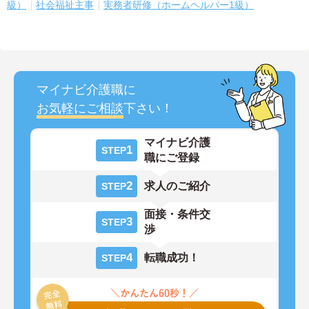
級）
社会福祉主事
実務者研修（ホームヘルパー1級）
マイナビ介護職に
お気軽にご相談
下さい！
マイナビ介護
1
STEP
職にご登録
2
求人のご紹介
STEP
面接・条件交
3
STEP
渉
4
転職成功！
STEP