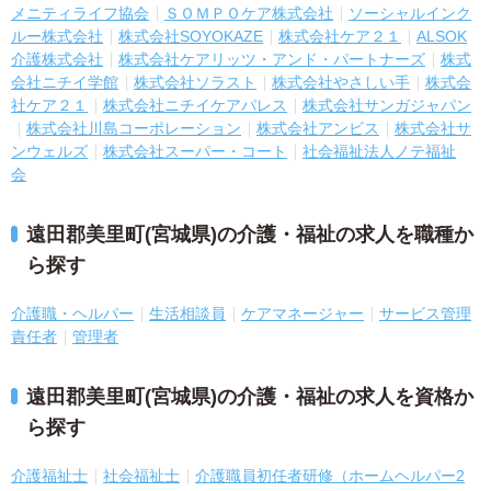
メニティライフ協会
ＳＯＭＰＯケア株式会社
ソーシャルインク
ルー株式会社
株式会社SOYOKAZE
株式会社ケア２１
ALSOK
介護株式会社
株式会社ケアリッツ・アンド・パートナーズ
株式
会社ニチイ学館
株式会社ソラスト
株式会社やさしい手
株式会
社ケア２１
株式会社ニチイケアパレス
株式会社サンガジャパン
株式会社川島コーポレーション
株式会社アンビス
株式会社サ
ンウェルズ
株式会社スーパー・コート
社会福祉法人ノテ福祉
会
遠田郡美里町(宮城県)の介護・福祉の求人を職種か
ら探す
介護職・ヘルパー
生活相談員
ケアマネージャー
サービス管理
責任者
管理者
遠田郡美里町(宮城県)の介護・福祉の求人を資格か
ら探す
介護福祉士
社会福祉士
介護職員初任者研修（ホームヘルパー2