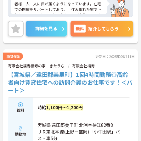
者様一人一人に目が届くようになっています。在宅
での医療をサポートしており、「住み慣れた家で療
養を行いたい」といった患者さんやご家族の思いを
大切にしています。活き活きと働ける職場で、長期
的な就業をお考えの方にもおすすめの環境です。ご
詳細を見る
無料
紹介してもらう
興味がございましたらお気軽にお問い合わせくださ
い。
訪問介護
更新日：2025年09月11日
有限会社福寿福寿の家 きたうら
有限会社福寿
【宮城県／遠田郡美里町】1回4時間勤務◎高齢
者向け賃貸住宅への訪問介護のお仕事です！＜パ
ート＞
時給
1,100円～1,200円
給料
宮城県 遠田郡美里町 北浦字待江82番8
ＪＲ東北本線(上野－盛岡)「小牛田駅」バ
勤務地
ス・車5分