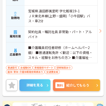
宮城県 遠田郡美里町 字化粧坂19-1
ＪＲ東北本線(上野－盛岡)「小牛田駅」バ
勤務地
ス・車2分
契約社員・嘱託社員 非常勤・パート・アル
雇用形態
バイト
■介護職員初任者研修（ホームヘルパー2
級） ■普通運転免許 ＜歓迎：以下の資格・
応募要件
スキル・経験をお持ちの方＞ ■介護福祉士
■介護職員実務者研修（ホームヘルパー1
級・介護職員基礎研修）
車通勤可
未経験OK
資格取得サポート
研修制度あり
産休･育休･介護休暇取得実績あり
交通費支給
詳細を見る
無料
紹介してもらう