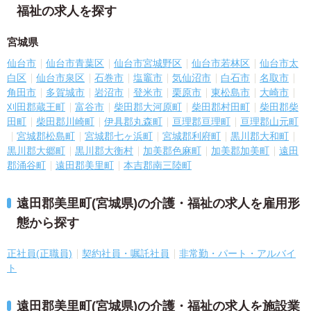
福祉の求人を探す
宮城県
仙台市
仙台市青葉区
仙台市宮城野区
仙台市若林区
仙台市太
白区
仙台市泉区
石巻市
塩竈市
気仙沼市
白石市
名取市
角田市
多賀城市
岩沼市
登米市
栗原市
東松島市
大崎市
刈田郡蔵王町
富谷市
柴田郡大河原町
柴田郡村田町
柴田郡柴
田町
柴田郡川崎町
伊具郡丸森町
亘理郡亘理町
亘理郡山元町
宮城郡松島町
宮城郡七ヶ浜町
宮城郡利府町
黒川郡大和町
黒川郡大郷町
黒川郡大衡村
加美郡色麻町
加美郡加美町
遠田
郡涌谷町
遠田郡美里町
本吉郡南三陸町
遠田郡美里町(宮城県)の介護・福祉の求人を雇用形
態から探す
正社員(正職員)
契約社員・嘱託社員
非常勤・パート・アルバイ
ト
遠田郡美里町(宮城県)の介護・福祉の求人を施設業