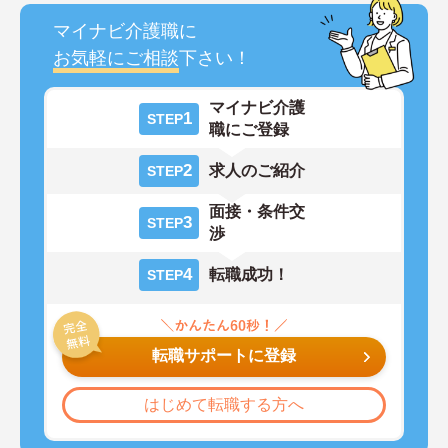
マイナビ介護職に
お気軽にご相談
下さい！
マイナビ介護
1
STEP
職にご登録
2
求人のご紹介
STEP
面接・条件交
3
STEP
渉
4
転職成功！
STEP
転職サポートに登録
はじめて転職する方へ