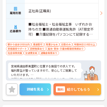
正社員(正職員)
雇用形態
■社会福祉士・社会福祉主事 いずれかお
持ちの方 ■普通自動車運転免許（AT限定不
応募要件
可） ■介護記録をパソコンにて記録する
為、タイピング程度（入力マニュ アルあ
り）その他、エクセル・ワード等必須 ※生
駅から徒歩10分以内
車通勤可
残業少なめ
日勤のみ
年間休日110日以上
資格取得サポート
活相談員としての実務経験 あれば尚可
研修制度あり
産休･育休･介護休暇取得実績あり
社会保険完備
交通費支給
退職金制度あり
宮城県遠田郡美里町に位置する施設での求人です。
福利厚生が整っていますので、安心してご就業して
いただけます。
年間休日は115日！残業も少なめですので、プライ
ベートとの予定が立てやすいです。
ご興味のある方には、面接対策ポイントなど、さら
詳細を見る
無料
紹介してもらう
に詳細をお話しいたしますので、お気軽にご相談く
ださい。