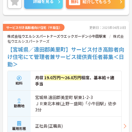
詳細を見る
無料
紹介してもらう
詳細をお話しいたしますのでお気軽にご相談くださ
い！
サービス付き高齢者向け住宅（サ高住）
更新日：2025年04月10日
株式会社ウエルシスパートナーズウエックガーデン小牛田駅東
株式会
社ウエルシスパートナーズ
【宮城県／遠田郡美里町】サービス付き高齢者向
け住宅にて管理者兼サービス提供責任者募集＜日
勤＞
月収
19.0万円～26.0万円
程度、基本給＋諸
給料
手当
宮城県 遠田郡美里町 駅東1-2-3
ＪＲ東北本線(上野－盛岡)「小牛田駅」徒歩
勤務地
3分
正社員(正職員)
雇用形態