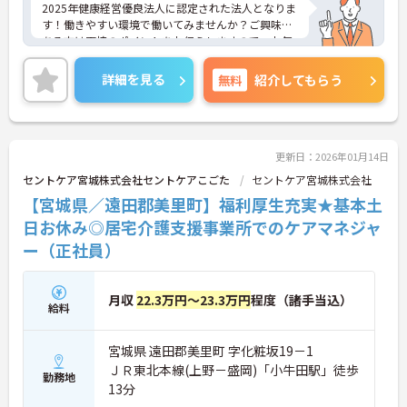
2025年健康経営優良法人に認定された法人となりま
す！働きやすい環境で働いてみませんか？ご興味の
ある方は面接のポイントをお伝えしますので、お気
軽にお問い合わせください。
詳細を見る
無料
紹介してもらう
更新日：2026年01月14日
セントケア宮城株式会社セントケアこごた
セントケア宮城株式会社
【宮城県／遠田郡美里町】福利厚生充実★基本土
日お休み◎居宅介護支援事業所でのケアマネジャ
ー（正社員）
月収
22.3万円～23.3万円
程度（諸手当込）
給料
宮城県 遠田郡美里町 字化粧坂19－1
ＪＲ東北本線(上野－盛岡)「小牛田駅」徒歩
勤務地
13分