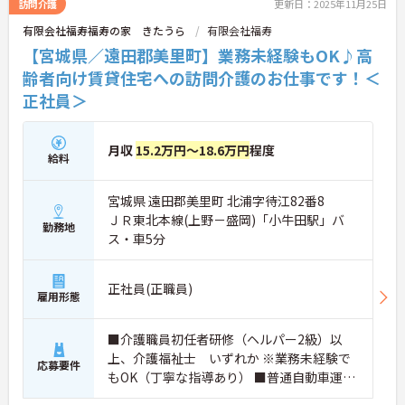
訪問介護
更新日：2025年11月25日
有限会社福寿福寿の家 きたうら
有限会社福寿
【宮城県／遠田郡美里町】業務未経験もOK♪高
齢者向け賃貸住宅への訪問介護のお仕事です！＜
正社員＞
月収
15.2万円～18.6万円
程度
給料
宮城県 遠田郡美里町 北浦字待江82番8
ＪＲ東北本線(上野－盛岡)「小牛田駅」バ
勤務地
ス・車5分
正社員(正職員)
雇用形態
■介護職員初任者研修（ヘルパー2級）以
上、介護福祉士 いずれか ※業務未経験で
応募要件
もOK（丁寧な指導あり） ■普通自動車運転
免許（AT限定可）：あれば尚可