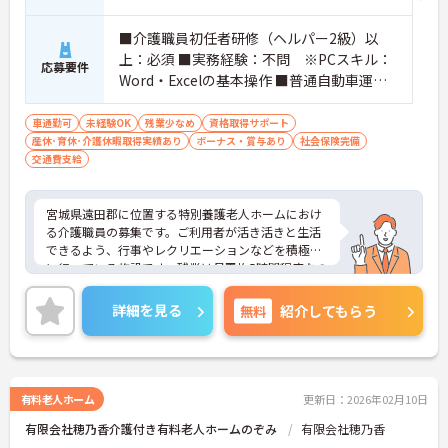
■介護職員初任者研修（ヘルパー2級）以
上：必須 ■実務経験：不問 ※PCスキル：
応募要件
Word・Excelの基本操作 ■普通自動車運転
免許（AT限定可）：必須
車通勤可
未経験OK
残業少なめ
資格取得サポート
産休･育休･介護休暇取得実績あり
ボーナス・賞与あり
社会保険完備
交通費支給
宮城県遠田郡に位置する特別養護老人ホームにおけ
る介護職員の募集です。ご利用者が活き活きと生活
できるよう、行事やレクリエーションなどを積極的
に行っている施設です。残業は月平均5時間程度なの
で、ワークライフバランスを保ちながらご勤務いた
だけます。
詳細を見る
無料
紹介してもらう
ご興味のある方には、面接対策ポイントなど、さら
に詳細をお話しいたしますのでお気軽にご相談くだ
さい！
有料老人ホーム
更新日：2026年02月10日
有限会社穂乃香介護付き有料老人ホームのぞみ
有限会社穂乃香