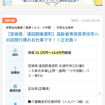
訪問介護
更新日：2024年12月16日
有限会社福寿ご長寿くらぶ・小牛田
有限会社福寿
【宮城県／遠田郡美里町】高齢者専用賃貸住宅へ
の訪問介護のお仕事です！＜正社員＞
月収
15.2万円～18.6万円
程度
給料
宮城県 遠田郡美里町 北浦字待江82番8
ＪＲ東北本線(上野－盛岡)「小牛田駅」バ
勤務地
ス・車5分
正社員(正職員)
雇用形態
■介護職員初任者研修（ヘルパー2級）以