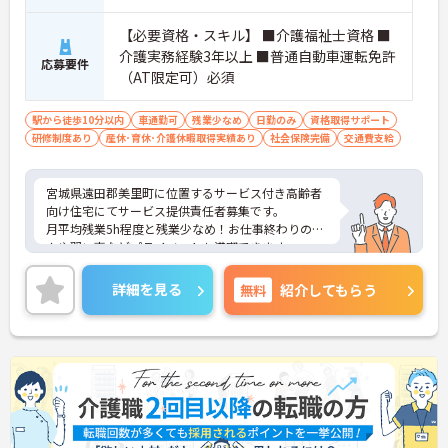
【必要資格・スキル】 ■介護福祉士資格 ■
介護実務経験3年以上 ■普通自動車運転免許
応募要件
（AT限定可）必須
駅から徒歩10分以内
車通勤可
残業少なめ
日勤のみ
資格取得サポート
研修制度あり
産休･育休･介護休暇取得実績あり
社会保険完備
交通費支給
宮城県遠田郡美里町に位置するサービス付き高齢者
向け住宅にてサービス提供責任者募集です。
月平均残業5h程度と残業少なめ！お仕事終わりのジ
ムや習い事などプライベートも満喫できます。
ご興味のある方には、面接対策ポイントなど、さら
に詳細をお話いたしますので、お気軽にご相談くだ
詳細を見る
無料
紹介してもらう
さい。