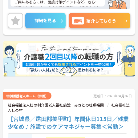
ご興味ある方には、面接対策ポイントなど、さらに
詳細をお話しいたしますのでお気軽にご相談くださ
い！
詳細を見る
無料
紹介してもらう
特別養護老人ホーム（特養）
更新日：2026年04月02日
社会福祉法人杜の村介護老人福祉施設 みさとの杜翔裕園
社会福祉法
人杜の村
【宮城県／遠田郡美里町】年間休日115日／残業
少なめ♪施設でのケアマネジャー募集＜常勤＞