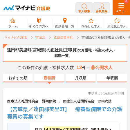
0
0
求人検索
会員登録
メニュー
ホーム
初めての方へ
面談会場一覧
保存した求人
最近見た求人
マイナビ介護職
宮城県
遠田郡美里町
宮城県の正社員(正職員)の求人・
遠田郡美里町(宮城県)の正社員(正職員)
の介護職・福祉の求人・
転職一覧
12
この条件の介護・福祉求人数
非公開求人
件 ＋
おすすめ順
新着順
月収順
年収順
更新日：2026年04月27日
医療法人社団博亮会 野崎病院
医療法人社団博亮会 野崎病院
【宮城県／遠田郡美里町】 療養型病院での介護
職員の募集です
月収
14.5万円～17.0万円
程度（諸手当込・