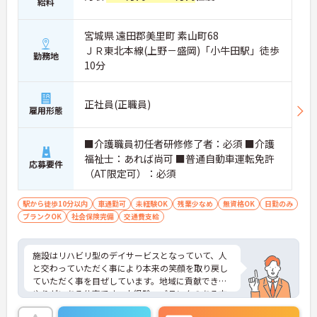
給料
宮城県 遠田郡美里町 素山町68
ＪＲ東北本線(上野－盛岡)「小牛田駅」徒歩
勤務地
10分
正社員(正職員)
雇用形態
■介護職員初任者研修修了者：必須 ■介護
福祉士：あれば尚可 ■普通自動車運転免許
応募要件
（AT限定可）：必須
駅から徒歩10分以内
車通勤可
未経験OK
残業少なめ
無資格OK
日勤のみ
ブランクOK
社会保険完備
交通費支給
施設はリハビリ型のデイサービスとなっていて、人
と交わっていただく事により本来の笑顔を取り戻し
ていただく事を目ぜしています。地域に貢献できる
やりがいある仕事です。未経験、ブランクのある方
も歓迎されており、長期的な就業をお考えの方にも