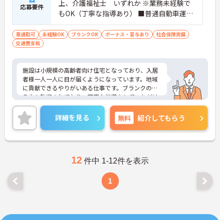
上、介護福祉士 いずれか ※業務未経験で
応募要件
もOK（丁寧な指導あり） ■普通自動車運転
免許（AT限定可）：あれば尚可
車通勤可
未経験OK
ブランクOK
ボーナス・賞与あり
社会保険完備
交通費支給
施設は小規模の高齢者向け住宅となっており、入居
者様一人一人に目が届くようになっています。地域
に貢献できるやりがいある仕事です。ブランクのあ
る方も歓迎されており、丁寧な指導をしていただけ
ることも特徴です。長期的な就業をお考えの方にも
おすすめの環境です。ご興味がございましたらお気
詳細を見る
無料
紹介してもらう
軽にお問い合わせください。
12
件中 1-12件を表示
1