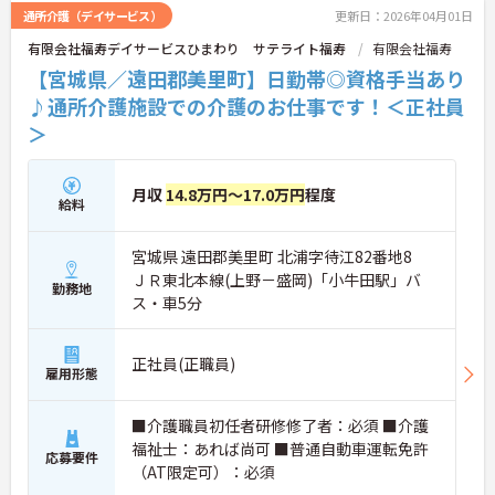
通所介護（デイサービス）
更新日：2026年04月01日
有限会社福寿デイサービスひまわり サテライト福寿
有限会社福寿
【宮城県／遠田郡美里町】日勤帯◎資格手当あり
♪通所介護施設での介護のお仕事です！＜正社員
＞
月収
14.8万円～17.0万円
程度
給料
宮城県 遠田郡美里町 北浦字待江82番地8
ＪＲ東北本線(上野－盛岡)「小牛田駅」バ
勤務地
ス・車5分
正社員(正職員)
雇用形態
■介護職員初任者研修修了者：必須 ■介護
福祉士：あれば尚可 ■普通自動車運転免許
応募要件
（AT限定可）：必須