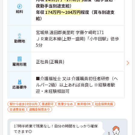
夜勤手当別途支給）
給料
年収
174万円～204万円
程度（賞与別途支
給）
宮城県 遠田郡美里町 字藤ケ崎町171
ＪＲ東北本線(上野－盛岡)「小牛田駅」徒歩
勤務地
5分
正社員(正職員)
雇用形態
■介護福祉士 又は 介護職員初任者研修（ヘ
ルパー2級）以上あれば尚良し ※経験者歓
応募要件
迎・未経験相談可
駅から徒歩10分以内
車通勤可
残業少なめ
無資格OK
社会保険完備
交通費支給
退職金制度あり
17時半終業で残業なし！自分の時間をしっかり確保
できます◎