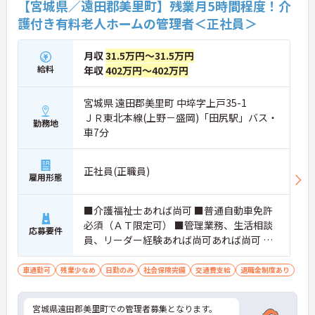
【宮城県／遠田郡美里町】残業月5時間程度！介
護付き有料老人ホームの管理者＜正社員＞
月収
31.5万円～31.5万円
給料
年収
402万円～402万円
宮城県 遠田郡美里町 中埣字上戸35-1
ＪＲ東北本線(上野－盛岡)「田尻駅」バス・
勤務地
車7分
正社員(正職員)
雇用形態
■介護福祉士あれば尚可 ■普通自動車免許
必須（ＡＴ限定可） ■管理業務、生活相談
応募要件
員、リーダー経験あれば尚可あれば尚可 ■
必要なＰＣスキル：エクセル、ワード、メ
ール
車通勤可
残業少なめ
日勤のみ
社会保険完備
交通費支給
退職金制度あり
宮城県遠田郡美里町での管理者募集となります。