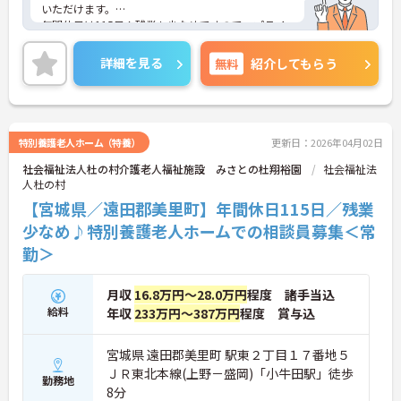
いただけます。
年間休日は115日！残業も少なめですので、プライ
ベートとの予定が立てやすいです。
ご興味のある方には、面接対策ポイントなど、さら
詳細を見る
無料
紹介してもらう
に詳細をお話しいたしますので、お気軽にご相談く
ださい。
特別養護老人ホーム（特養）
更新日：2026年04月02日
社会福祉法人杜の村介護老人福祉施設 みさとの杜翔裕園
社会福祉法
人杜の村
【宮城県／遠田郡美里町】年間休日115日／残業
少なめ♪特別養護老人ホームでの相談員募集＜常
勤＞
月収
16.8万円～28.0万円
程度 諸手当込
給料
年収
233万円～387万円
程度 賞与込
宮城県 遠田郡美里町 駅東２丁目１７番地５
ＪＲ東北本線(上野－盛岡)「小牛田駅」徒歩
勤務地
8分