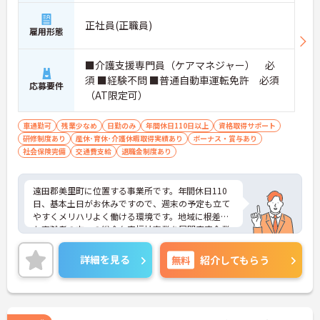
正社員(正職員)
雇用形態
■介護支援専門員（ケアマネジャー） 必
須 ■経験不問 ■普通自動車運転免許 必須
応募要件
（AT限定可）
車通勤可
残業少なめ
日勤のみ
年間休日110日以上
資格取得サポート
研修制度あり
産休･育休･介護休暇取得実績あり
ボーナス・賞与あり
社会保険完備
交通費支給
退職金制度あり
遠田郡美里町に位置する事業所です。年間休日110
日、基本土日がお休みですので、週末の予定も立て
やすくメリハリよく働ける環境です。地域に根差し
た高齢者の方への総合在宅福祉事業を展開安定企業
で、福利厚生も魅力です。ご興味のある方には、面
接対策ポイントなど、さらに詳細をお話しいたしま
詳細を見る
無料
紹介してもらう
すのでお気軽にご相談ください！