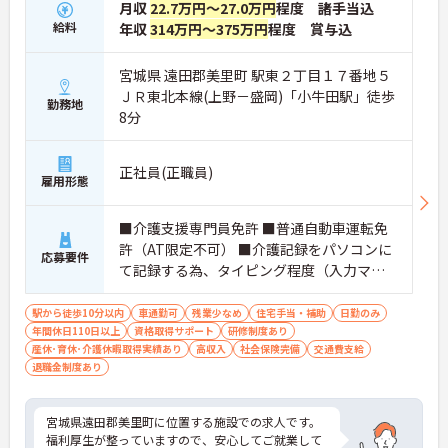
月収
22.7万円～27.0万円
程度 諸手当込
給料
年収
314万円～375万円
程度 賞与込
宮城県 遠田郡美里町 駅東２丁目１７番地５
ＪＲ東北本線(上野－盛岡)「小牛田駅」徒歩
勤務地
8分
正社員(正職員)
雇用形態
■介護支援専門員免許 ■普通自動車運転免
許（AT限定不可） ■介護記録をパソコンに
応募要件
て記録する為、タイピング程度（入力マニ
ュ アルあり） ※介護支援専門員としての実
務経験 あれば尚可
駅から徒歩10分以内
車通勤可
残業少なめ
住宅手当・補助
日勤のみ
年間休日110日以上
資格取得サポート
研修制度あり
産休･育休･介護休暇取得実績あり
高収入
社会保険完備
交通費支給
退職金制度あり
宮城県遠田郡美里町に位置する施設での求人です。
福利厚生が整っていますので、安心してご就業して