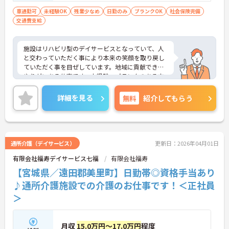
車通勤可
未経験OK
残業少なめ
日勤のみ
ブランクOK
社会保険完備
交通費支給
施設はリハビリ型のデイサービスとなっていて、人
と交わっていただく事により本来の笑顔を取り戻し
ていただく事を目ぜしています。地域に貢献できる
やりがいある仕事です。未経験、ブランクのある方
も歓迎されており、長期的な就業をお考えの方にも
おすすめの環境です。
詳細を見る
無料
紹介してもらう
通所介護（デイサービス）
更新日：2026年04月01日
有限会社福寿デイサービス七福
有限会社福寿
【宮城県／遠田郡美里町】日勤帯◎資格手当あり
♪通所介護施設での介護のお仕事です！＜正社員
＞
月収
15.0万円～17.0万円
程度