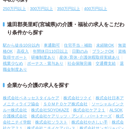
250万円以上
300万円以上
350万円以上
400万円以上
遠田郡美里町(宮城県)の介護・福祉の求人をこだわ
り条件から探す
駅から徒歩10分以内
車通勤可
住宅手当・補助
未経験OK
無資
格OK
高収入
年間休日110日以上
日勤のみ
ブランクOK
資格
取得サポート
研修制度あり
産休･育休･介護休暇取得実績あり
残業少なめ
ボーナス・賞与あり
社会保険完備
交通費支給
退
職金制度あり
企業から介護の求人を探す
株式会社ベネッセスタイルケア
株式会社ツクイ
株式会社日本ア
メニティライフ協会
ＳＯＭＰＯケア株式会社
ソーシャルインク
ルー株式会社
株式会社SOYOKAZE
株式会社ケア２１
ALSOK
介護株式会社
株式会社ケアリッツ・アンド・パートナーズ
株式
会社ニチイ学館
株式会社ソラスト
株式会社やさしい手
株式会
社ケア２１
株式会社ニチイケアパレス
株式会社サンガジャパン