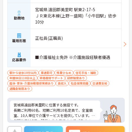
宮城県 遠田郡美里町 駅東2-17-5
ＪＲ東北本線(上野－盛岡)「小牛田駅」徒歩
勤務地
10分
正社員(正職員)
雇用形態
■介護福祉士免許 ※介護施設経験者優遇
応募要件
駅から徒歩10分以内
車通勤可
残業少なめ
住宅手当・補助
年間休日110日以上
資格取得サポート
研修制度あり
産休･育休･介護休暇取得実績あり
高収入
社会保険完備
交通費支給
退職金制度あり
宮城県遠田郡美里町に位置する施設です。
長期ご利用60名、短期ご利用10名定員で、全室個
室、10人単位で介護サービスを提供しています。
年間休日115日、残業も少な目ですのでプライベー
トとの両立もしやすいです。
ご興味ある方には、面接対策ポイントなど、さらに