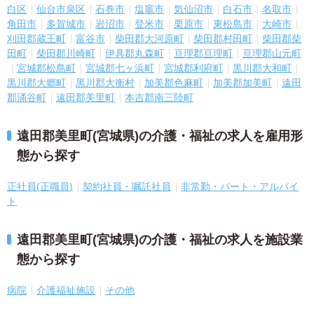
白区
仙台市泉区
石巻市
塩竈市
気仙沼市
白石市
名取市
角田市
多賀城市
岩沼市
登米市
栗原市
東松島市
大崎市
刈田郡蔵王町
富谷市
柴田郡大河原町
柴田郡村田町
柴田郡柴
田町
柴田郡川崎町
伊具郡丸森町
亘理郡亘理町
亘理郡山元町
宮城郡松島町
宮城郡七ヶ浜町
宮城郡利府町
黒川郡大和町
黒川郡大郷町
黒川郡大衡村
加美郡色麻町
加美郡加美町
遠田
郡涌谷町
遠田郡美里町
本吉郡南三陸町
遠田郡美里町(宮城県)の介護・福祉の求人を雇用形
態から探す
正社員(正職員)
契約社員・嘱託社員
非常勤・パート・アルバイ
ト
遠田郡美里町(宮城県)の介護・福祉の求人を施設業
態から探す
病院
介護福祉施設
その他