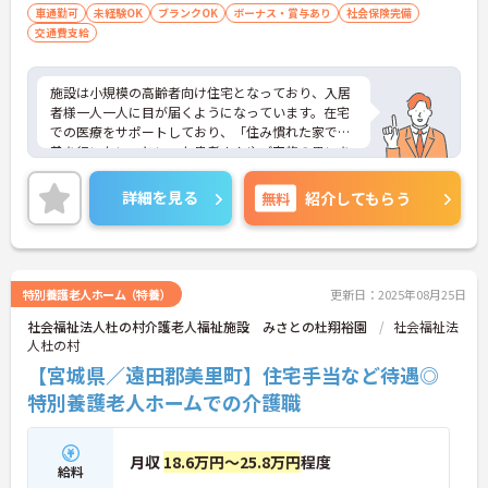
車通勤可
未経験OK
ブランクOK
ボーナス・賞与あり
社会保険完備
交通費支給
施設は小規模の高齢者向け住宅となっており、入居
者様一人一人に目が届くようになっています。在宅
での医療をサポートしており、「住み慣れた家で療
養を行いたい」といった患者さんやご家族の思いを
大切にしています。活き活きと働ける職場で、長期
的な就業をお考えの方にもおすすめの環境です。ご
詳細を見る
無料
紹介してもらう
興味がございましたらお気軽にお問い合わせくださ
い。
特別養護老人ホーム（特養）
更新日：2025年08月25日
社会福祉法人杜の村介護老人福祉施設 みさとの杜翔裕園
社会福祉法
人杜の村
【宮城県／遠田郡美里町】住宅手当など待遇◎
特別養護老人ホームでの介護職
月収
18.6万円～25.8万円
程度
給料