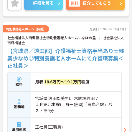
おすすめの環境です。
詳細を見る
無料
紹介してもらう
特別養護老人ホーム（特養）
更新日：2026年03月13日
社会福祉法人南郷福祉会特別養護老人ホームいなほの里
社会福祉法人
南郷福祉会
【宮城県／遠田郡】介護福祉士資格手当あり☆残
業少なめ◎特別養護老人ホームにて介護職募集＜
正社員＞
月収
18.6万円～19.1万円
程度
給料
宮城県 遠田郡美里町 木間塚原田７
ＪＲ東北本線(上野－盛岡)「鹿島台駅」バ
勤務地
ス・車9分
正社員(正職員)
雇用形態