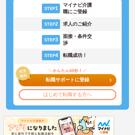
マイナビ介護
1
STEP
職にご登録
2
求人のご紹介
STEP
面接・条件交
3
STEP
渉
4
転職成功！
STEP
転職サポートに登録
はじめて転職する方へ