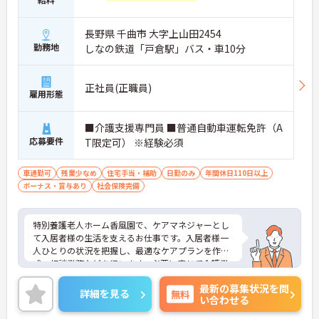
長野県 千曲市 大字上山田2454
勤務地
しなの鉄道「戸倉駅」バス・車10分
正社員(正職員)
雇用形態
■介護支援専門員 ■普通自動車運転免許（A
応募要件
T限定可） ※経験必須
車通勤可
残業少なめ
住宅手当・補助
日勤のみ
年間休日110日以上
ボーナス・賞与あり
社会保険完備
特別養護老人ホーム香風園で、ケアマネジャーとし
て入居者様の生活を支えるお仕事です。入居者様一
人ひとりの状況を把握し、最適なケアプランを作
成、相談業務などを行います。必要に応じて介護業
務も担当していただきますので利用者様の様子も把
最新の募集状況を問
握しやすいです。 同施設では、職員の働きやすさを
詳細を見る
無料
い合わせる
重視しており、年間休日は120日以上、完全週休2日
制でプライベートも充実できます。賞与は4.2ヶ月分