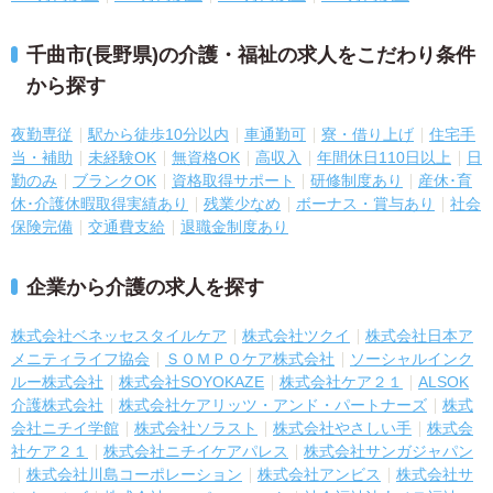
千曲市(長野県)の介護・福祉の求人をこだわり条件
から探す
夜勤専従
駅から徒歩10分以内
車通勤可
寮・借り上げ
住宅手
当・補助
未経験OK
無資格OK
高収入
年間休日110日以上
日
勤のみ
ブランクOK
資格取得サポート
研修制度あり
産休･育
休･介護休暇取得実績あり
残業少なめ
ボーナス・賞与あり
社会
保険完備
交通費支給
退職金制度あり
企業から介護の求人を探す
株式会社ベネッセスタイルケア
株式会社ツクイ
株式会社日本ア
メニティライフ協会
ＳＯＭＰＯケア株式会社
ソーシャルインク
ルー株式会社
株式会社SOYOKAZE
株式会社ケア２１
ALSOK
介護株式会社
株式会社ケアリッツ・アンド・パートナーズ
株式
会社ニチイ学館
株式会社ソラスト
株式会社やさしい手
株式会
社ケア２１
株式会社ニチイケアパレス
株式会社サンガジャパン
株式会社川島コーポレーション
株式会社アンビス
株式会社サ