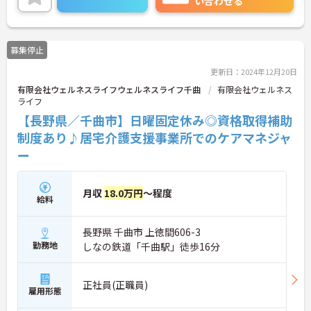
い合わせる
たしますのでお気軽にご相談ください！
募集停止
更新日：2024年12月20日
有限会社ウェルネスライフウェルネスライフ千曲
有限会社ウェルネス
ライフ
【長野県／千曲市】日曜固定休み◎資格取得補助
制度あり♪居宅介護支援事業所でのケアマネジャ
ー
月収
18.0万円
～程度
給料
長野県 千曲市 上徳間606-3
勤務地
しなの鉄道「千曲駅」徒歩16分
正社員(正職員)
雇用形態