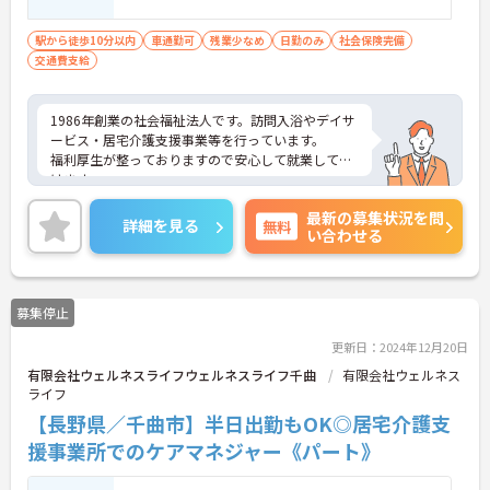
駅から徒歩10分以内
車通勤可
残業少なめ
日勤のみ
社会保険完備
交通費支給
1986年創業の社会福祉法人です。訪問入浴やデイサ
ービス・居宅介護支援事業等を行っています。
福利厚生が整っておりますので安心して就業して頂
けます。
ご興味のある方には詳細をお話しますので、お気軽
最新の募集状況を問
にお問い合わせください。
詳細を見る
無料
い合わせる
募集停止
更新日：2024年12月20日
有限会社ウェルネスライフウェルネスライフ千曲
有限会社ウェルネス
ライフ
【長野県／千曲市】半日出勤もOK◎居宅介護支
援事業所でのケアマネジャー《パート》