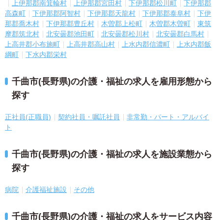
上伊那郡南箕輪村
上伊那郡宮田村
下伊那郡松川町
下伊那郡
高森町
下伊那郡阿智村
下伊那郡天龍村
下伊那郡泰阜村
下伊
那郡喬木村
下伊那郡豊丘村
木曽郡上松町
木曽郡木曽町
東筑
摩郡筑北村
北安曇郡池田町
北安曇郡松川村
北安曇郡白馬村
上高井郡小布施町
上高井郡高山村
上水内郡信濃町
上水内郡飯
綱町
下水内郡栄村
千曲市(長野県)の介護・福祉の求人を雇用形態から
探す
正社員(正職員)
契約社員・嘱託社員
非常勤・パート・アルバイ
ト
千曲市(長野県)の介護・福祉の求人を施設業態から
探す
病院
介護福祉施設
その他
千曲市(長野県)の介護・福祉の求人をサービス内容