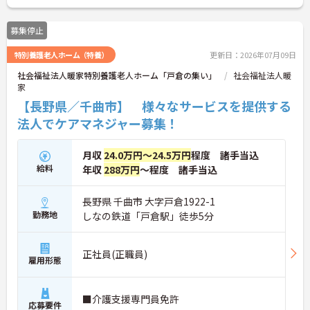
支給、昇給もあり、頑張りはしっかり評価される環
境です。育児休暇、介護休暇、看護休暇の取得実績
募集停止
もあり、ライフステージの変化にも柔軟に対応でき
ます。資格取得支援制度を活用してスキルアップも
特別養護老人ホーム（特養）
更新日：2026年07月09日
目指せます。 ご興味のある方には、面接対策ポイン
トなど、さらに詳細をお話ししますのでお気軽にご
社会福祉法人暖家特別養護老人ホーム「戸倉の集い」
社会福祉法人暖
相談ください！
家
【長野県／千曲市】 様々なサービスを提供する
法人でケアマネジャー募集！
月収
24.0万円～24.5万円
程度 諸手当込
給料
年収
288万円
～程度 諸手当込
長野県 千曲市 大字戸倉1922-1
勤務地
しなの鉄道「戸倉駅」徒歩5分
正社員(正職員)
雇用形態
■介護支援専門員免許
応募要件