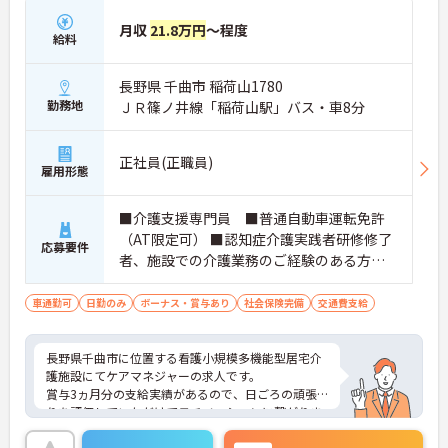
月収
21.8万円
～程度
給料
長野県 千曲市 稲荷山1780
勤務地
ＪＲ篠ノ井線「稲荷山駅」バス・車8分
正社員(正職員)
雇用形態
■介護支援専門員 ■普通自動車運転免許
（AT限定可） ■認知症介護実践者研修修了
応募要件
者、施設での介護業務のご経験のある方歓
迎
車通勤可
日勤のみ
ボーナス・賞与あり
社会保険完備
交通費支給
長野県千曲市に位置する看護小規模多機能型居宅介
護施設にてケアマネジャーの求人です。
賞与3ヵ月分の支給実績があるので、日ごろの頑張
りを評価していただけてモチベーションに繋がりま
すね◎
17時終業で残業月3時間程度とワークライフバラン