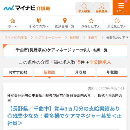
0
0
求人検索
会員登録
メニュー
ホーム
初めての方へ
面談会場一覧
保存した求人
最近見た求人
マイナビ介護職
ケアマネージャー
長野県
千曲市
長野県のケアマ
千曲市(長野県)のケアマネージャー
の求人・転職一覧
5
この条件の介護・福祉求人数
非公開求人
件 ＋
おすすめ順
新着順
月収順
年収順
更新日：2026年08月05日
株式会社治田の里看護小規模型居宅介護施設治田の里
株式会社治田の
里
【長野県／千曲市】賞与3ヵ月分の支給実績あり
◎残業少なめ！看多機でケアマネジャー募集＜正
社員＞