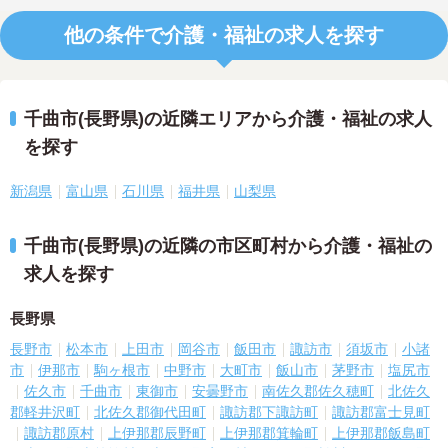
他の条件で介護・福祉の求人を探す
千曲市(長野県)の近隣エリアから介護・福祉の求人
を探す
新潟県
富山県
石川県
福井県
山梨県
千曲市(長野県)の近隣の市区町村から介護・福祉の
求人を探す
長野県
長野市
松本市
上田市
岡谷市
飯田市
諏訪市
須坂市
小諸
市
伊那市
駒ヶ根市
中野市
大町市
飯山市
茅野市
塩尻市
佐久市
千曲市
東御市
安曇野市
南佐久郡佐久穂町
北佐久
郡軽井沢町
北佐久郡御代田町
諏訪郡下諏訪町
諏訪郡富士見町
諏訪郡原村
上伊那郡辰野町
上伊那郡箕輪町
上伊那郡飯島町