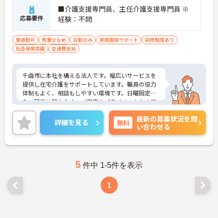
■介護支援専門員、主任介護支援専門員 ※
応募要件
経験：不問
車通勤可
残業少なめ
日勤のみ
資格取得サポート
研修制度あり
社会保険完備
交通費支給
千曲市に本社を構える法人です。幅広いサービスを
提供し在宅介護をサポートしています。職員の協力
体制もよく、相談もしやすい環境です。日曜固定休
み、残業は基本なく、ご家庭やプライベートとの両
立もでき無理なく働けます。ご興味ある方には、面
最新の募集状況を問
接対策ポイントなど、さらに詳細をお話しいたしま
詳細を見る
無料
い合わせる
すのでお気軽にご相談ください！
5
件中 1-5件を表示
1