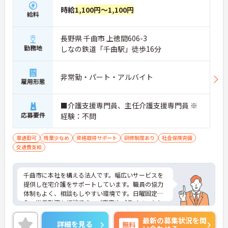
時給
1,100円～1,100円
給料
長野県 千曲市 上徳間606-3
勤務地
しなの鉄道「千曲駅」徒歩16分
非常勤・パート・アルバイト
雇用形態
■介護支援専門員、主任介護支援専門員 ※
応募要件
経験：不問
車通勤可
残業少なめ
資格取得サポート
研修制度あり
社会保険完備
交通費支給
千曲市に本社を構える法人です。幅広いサービスを
提供し在宅介護をサポートしています。職員の協力
体制もよく、相談もしやすい環境です。日曜固定休
み、半日勤務も相談でき、ご家庭やプライベートと
の両立もでき無理なく働けます。ご興味ある方に
最新の募集状況を問
は、面接対策ポイントなど、さらに詳細をお話しい
詳細を見る
無料