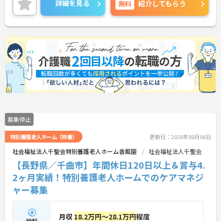
詳細を見る
無料
紹介してもらう
スの良さも魅力のひとつです。
ご興味のある方には、面接対策ポイントなど、さら
に詳細をご案内しますのでお気軽にご相談くださ
い！
募集停止
特別養護老人ホーム（特養）
更新日：2026年08月06日
社会福祉法人千聖会特別養護老人ホーム香風園
社会福祉法人千聖会
【長野県／千曲市】年間休日120日以上＆賞与4.
2ヶ月実績！特別養護老人ホームでのケアマネジ
ャー募集
月収
18.2万円～28.1万円
程度
給料