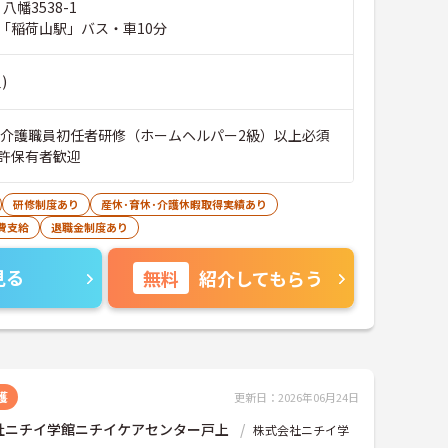
八幡3538-1
「稲荷山駅」バス・車10分
)
■介護職員初任者研修（ホームヘルパー2級）以上必須
許保有者歓迎
研修制度あり
産休･育休･介護休暇取得実績あり
費支給
退職金制度あり
見る
無料
紹介してもらう
護
更新日：2026年06月24日
社ニチイ学館ニチイケアセンター戸上
株式会社ニチイ学