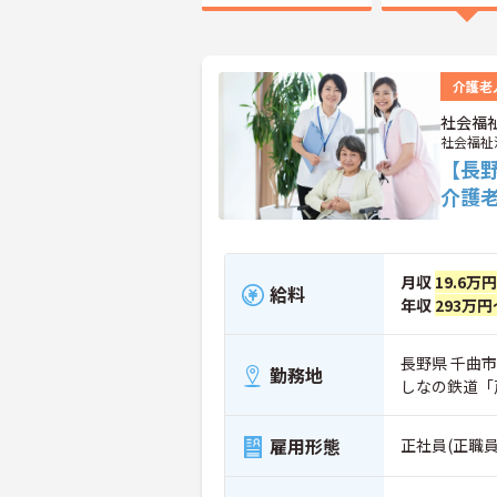
介護老
社会福
社会福祉
【長
介護
月収
19.6万
給料
年収
293万円
長野県 千曲市
勤務地
しなの鉄道「
雇用形態
正社員(正職員