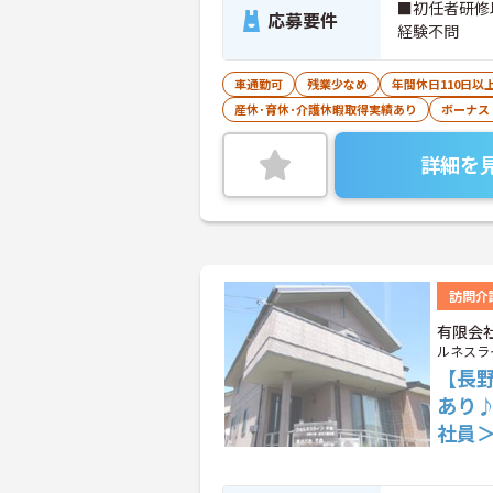
■初任者研修
応募要件
経験不問
車通勤可
残業少なめ
年間休日110日以
産休･育休･介護休暇取得実績あり
ボーナス
詳細を
訪問介
有限会
ルネスラ
【長
あり
社員