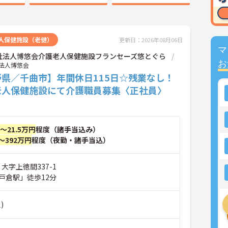
人保健施設（老健）
更新日：2026年08月06日
マ
祉法人博悠会介護老人保健施設フランセーズ悠とぐら
お
法人博悠会
野県／千曲市】年間休日115日☆残業なし！
老人保健施設にて介護職員募集〈正社員〉
円～21.5万円
程度（諸手当込み）
～392万円
程度（夜勤・諸手当込）
 大字上徳間337-1
戸倉駅」徒歩12分
)