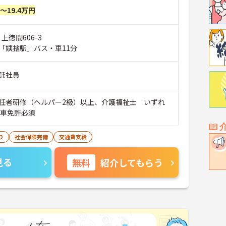
円～19.4万円
上徳間606-3
「姨捨駅」バス・車11分
託社員
任者研修（ヘルパー2級）以上、介護福祉士 いずれ
動車免許必須
り
社会保険完備
交通費支給
見る
無料
紹介してもらう