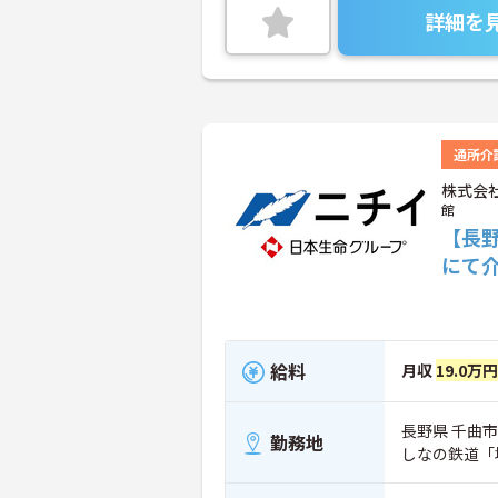
詳細を
通所介
株式会
館
【長
にて
給料
月収
19.0万円
長野県 千曲市
勤務地
しなの鉄道「