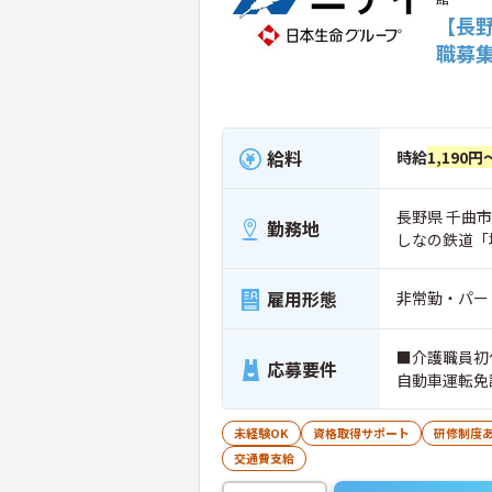
【長
職募
給料
時給
1,190円
長野県 千曲市
勤務地
しなの鉄道「
雇用形態
非常勤・パー
■介護職員初
応募要件
自動車運転免
未経験OK
資格取得サポート
研修制度
交通費支給