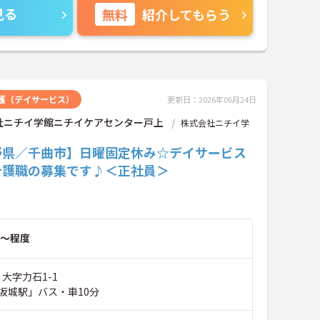
見る
無料
紹介してもらう
護（デイサービス）
更新日：2026年06月24日
社ニチイ学館ニチイケアセンター戸上
株式会社ニチイ学
野県／千曲市】日曜固定休み☆デイサービス
介護職の募集です♪＜正社員＞
～程度
 大字力石1-1
坂城駅」バス・車10分