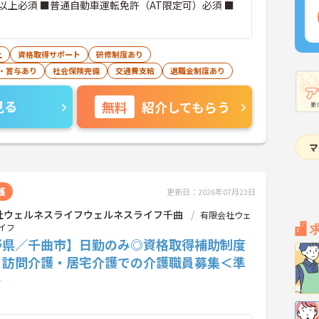
以上必須 ■普通自動車運転免許（AT限定可）必須 ■
上
資格取得サポート
研修制度あり
・賞与あり
社会保険完備
交通費支給
退職金制度あり
見る
無料
紹介してもらう
護
更新日：2026年07月23日
社ウェルネスライフウェルネスライフ千曲
有限会社ウェ
イフ
野県／千曲市】日勤のみ◎資格取得補助制度
♪訪問介護・居宅介護での介護職員募集＜準
＞