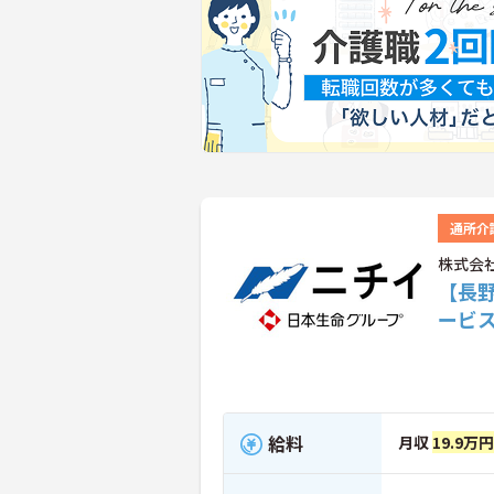
通所介
株式会
【長
ービ
給料
月収
19.9万