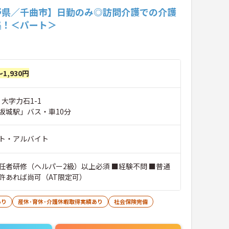
野県／千曲市】日勤のみ◎訪問介護での介護
集！＜パート＞
～1,930円
 大字力石1-1
坂城駅」バス・車10分
ト・アルバイト
任者研修（ヘルパー2級）以上必須 ■経験不問 ■普通
許あれば尚可（AT限定可）
あり
産休･育休･介護休暇取得実績あり
社会保険完備