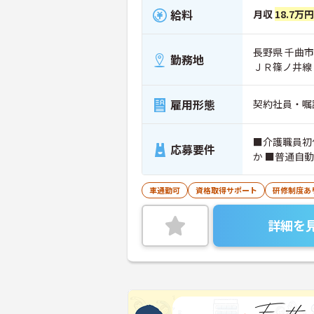
給料
月収
18.7万
長野県 千曲市 
勤務地
ＪＲ篠ノ井線
雇用形態
契約社員・嘱
■介護職員初
応募要件
か ■普通自
車通勤可
資格取得サポート
研修制度あ
詳細を