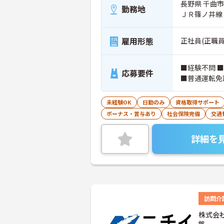
長野県 千曲市 
勤務地
ＪＲ篠ノ井線
雇用形態
正社員(正職員
■経験不問 
応募要件
■普通運転免
未経験OK
日勤のみ
資格取得サポート
ボーナス・賞与あり
社会保険完備
交通
詳細を
訪問介
株式会
館