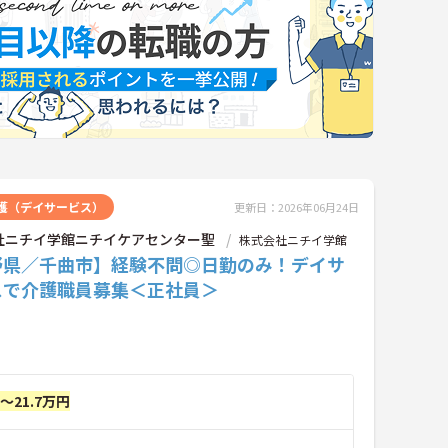
護（デイサービス）
更新日：2026年06月24日
社ニチイ学館ニチイケアセンター聖
株式会社ニチイ学館
野県／千曲市】経験不問◎日勤のみ！デイサ
スで介護職員募集＜正社員＞
円～21.7万円