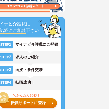
イナビ介護職に
気軽にご相談
下さい！
1
マイナビ介護職にご登録
STEP
2
求人のご紹介
STEP
3
面接・条件交渉
STEP
4
転職成功！
STEP
転職サポートに登録