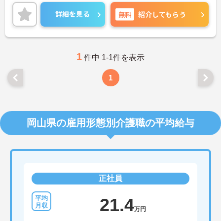
張りがいのある職場です！ご興味のある方はご面接
ポイントお伝えしますのでご気軽にお問い合わせく
詳細を見る
無料
紹介してもらう
ださい。
1
件中 1-1件を表示
1
岡山県の雇用形態別介護職の平均給与
正社員
21.4
万円