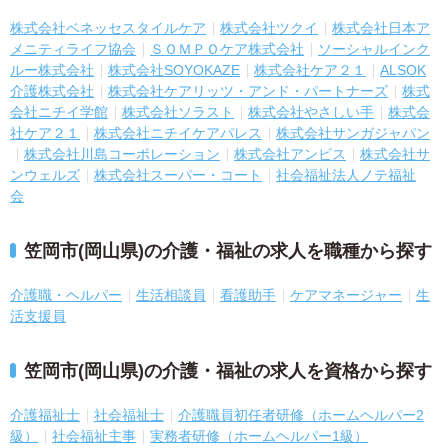
株式会社ベネッセスタイルケア
株式会社ツクイ
株式会社日本ア
メニティライフ協会
ＳＯＭＰＯケア株式会社
ソーシャルインク
ルー株式会社
株式会社SOYOKAZE
株式会社ケア２１
ALSOK
介護株式会社
株式会社ケアリッツ・アンド・パートナーズ
株式
会社ニチイ学館
株式会社ソラスト
株式会社やさしい手
株式会
社ケア２１
株式会社ニチイケアパレス
株式会社サンガジャパン
株式会社川島コーポレーション
株式会社アンビス
株式会社サ
ンウェルズ
株式会社スーパー・コート
社会福祉法人ノテ福祉
会
笠岡市(岡山県)の介護・福祉の求人を職種から探す
介護職・ヘルパー
生活相談員
看護助手
ケアマネージャー
生
活支援員
笠岡市(岡山県)の介護・福祉の求人を資格から探す
介護福祉士
社会福祉士
介護職員初任者研修（ホームヘルパー2
級）
社会福祉主事
実務者研修（ホームヘルパー1級）