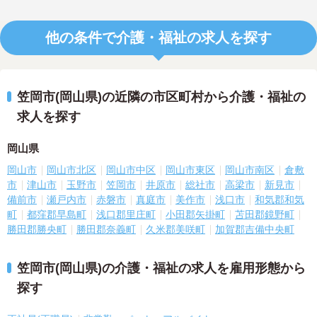
他の条件で介護・福祉の求人を探す
笠岡市(岡山県)の近隣の市区町村から介護・福祉の
求人を探す
岡山県
岡山市
岡山市北区
岡山市中区
岡山市東区
岡山市南区
倉敷
市
津山市
玉野市
笠岡市
井原市
総社市
高梁市
新見市
備前市
瀬戸内市
赤磐市
真庭市
美作市
浅口市
和気郡和気
町
都窪郡早島町
浅口郡里庄町
小田郡矢掛町
苫田郡鏡野町
勝田郡勝央町
勝田郡奈義町
久米郡美咲町
加賀郡吉備中央町
笠岡市(岡山県)の介護・福祉の求人を雇用形態から
探す