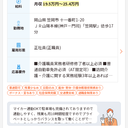
月収
19.5万円～25.4万円
給料
岡山県 笠岡市 十一番町1-20
ＪＲ山陽本線(神戸－門司)「笠岡駅」徒歩17
勤務地
分
正社員(正職員)
雇用形態
■介護職員実務者研修修了者以上必須 ■普
通自動車免許必須（AT限定可） ■訪問介
応募要件
護・介護に関する実務経験3年以上あれば尚
可
車通勤可
残業少なめ
日勤のみ
産休･育休･介護休暇取得実績あり
ボーナス・賞与あり
社会保険完備
交通費支給
退職金制度あり
マイカー通勤OKで駐車場も完備されておりますので
通勤しやすく、残業も月10時間程度ですのでプライ
ベートとしっかりバランスを取って働くことができ
ます。その他、各種手当も充実しておりますので頑