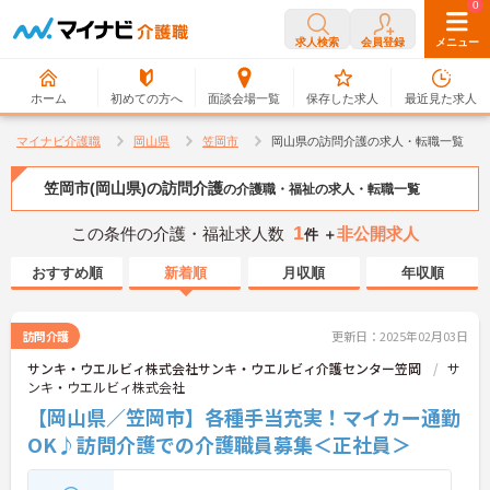
0
0
求人検索
会員登録
メニュー
ホーム
初めての方へ
面談会場一覧
保存した求人
最近見た求人
マイナビ介護職
岡山県
笠岡市
岡山県の訪問介護の求人・転職一覧
笠岡市(岡山県)の訪問介護
の介護職・福祉の求人・転職一覧
1
この条件の介護・福祉求人数
非公開求人
件 ＋
おすすめ順
新着順
月収順
年収順
訪問介護
更新日：2025年02月03日
サンキ・ウエルビィ株式会社サンキ・ウエルビィ介護センター笠岡
サ
ンキ・ウエルビィ株式会社
【岡山県／笠岡市】各種手当充実！マイカー通勤
OK♪訪問介護での介護職員募集＜正社員＞