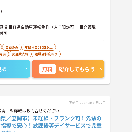
)
資格 ■普通自動車運転免許（ＡＴ限定可） ■介護職
尚可
日勤のみ
年間休日110日以上
完備
交通費支給
退職金制度あり
見る
無料
紹介してもらう
更新日：2026年04月27日
公開 ※詳細はお問合せください
山県／笠岡市】未経験・ブランク可！先輩の
な指導で安心！放課後等デイサービスで児童