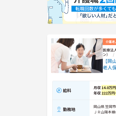
介護老
医療法
ン）
【岡
老人
月収
14.0万
給料
年収
222万円
岡山県 笠岡市 
勤務地
ＪＲ山陽本線