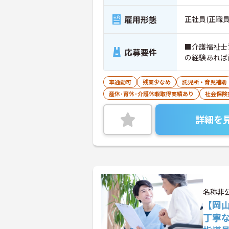
雇用形態
正社員(正職員
■介護福祉士
応募要件
の経験あれば
車通勤可
残業少なめ
託児所・育児補助
産休･育休･介護休暇取得実績あり
社会保険
詳細を
名称非
【岡
丁寧