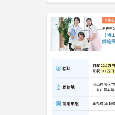
介護老
名称非
【岡
健施
月収
22.1万
給料
年収
311万円
岡山県 笠岡市
勤務地
ＪＲ山陽本線
雇用形態
正社員(正職員