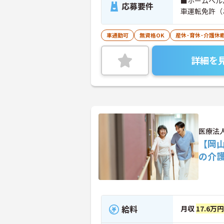
■ホームヘル
応募要件
車運転免許（
車通勤可
無資格OK
産休･育休･介護休
詳細を
医療法
【岡
の介
給料
月収
17.6万円