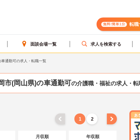
転職
無料!簡単1分
面談会場一覧
求人を検索する
の車通勤可の求人・転職一覧
岡市(岡山県)の車通勤可
の介護職・福祉の求人・転
1
2
月収順
年収順