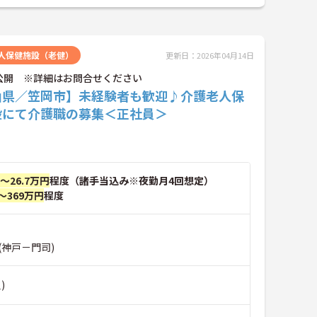
人保健施設（老健）
更新日：2026年04月14日
公開 ※詳細はお問合せください
山県／笠岡市】未経験者も歓迎♪介護老人保
設にて介護職の募集＜正社員＞
円～26.7万円
程度（諸手当込み※夜勤月4回想定）
～369万円
程度
(神戸－門司)
)