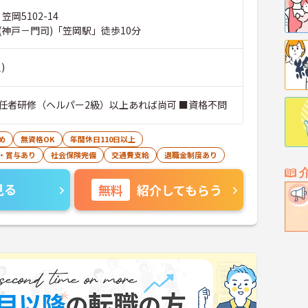
笠岡5102-14
(神戸－門司)「笠岡駅」徒歩10分
)
任者研修（ヘルパー2級）以上あれば尚可 ■資格不問
め
無資格OK
年間休日110日以上
・賞与あり
社会保険完備
交通費支給
退職金制度あり
見る
無料
紹介してもらう