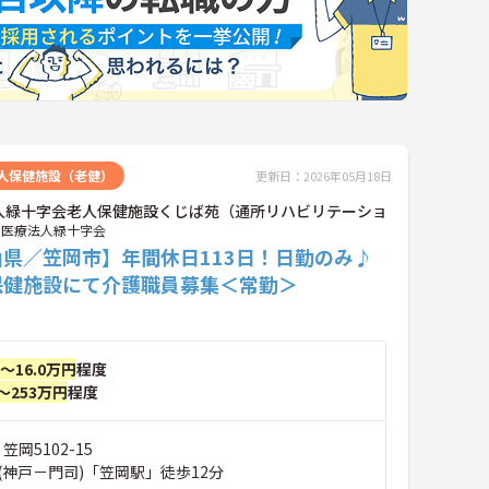
人保健施設（老健）
更新日：2026年05月18日
人緑十字会老人保健施設くじば苑（通所リハビリテーショ
医療法人緑十字会
山県／笠岡市】年間休日113日！日勤のみ♪
保健施設にて介護職員募集＜常勤＞
円～16.0万円
程度
～253万円
程度
笠岡5102-15
(神戸－門司)「笠岡駅」徒歩12分