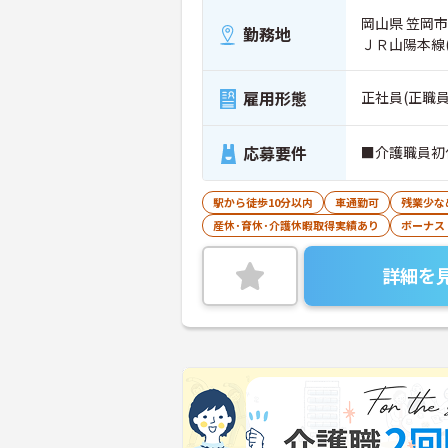
岡山県 笠岡市 
勤務地
ＪＲ山陽本線
雇用形態
正社員(正職員
応募要件
■介護職員初
駅から徒歩10分以内
車通勤可
残業少な
産休･育休･介護休暇取得実績あり
ボーナス
詳細を