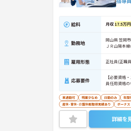
指導
給料
月収
17.5万
岡山県 笠岡市
勤務地
ＪＲ山陽本線
雇用形態
正社員(正職員
【必要資格・
応募要件
員任用資格の
車通勤可
残業少なめ
日勤のみ
年間
産休･育休･介護休暇取得実績あり
ボーナス
詳細を