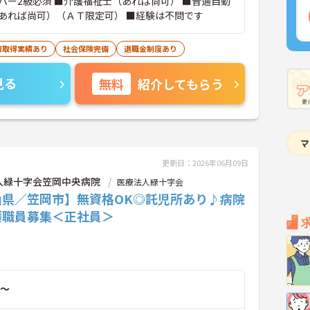
パー2級必須 ■介護福祉士（あれば尚可） ■普通自動
あれば尚可）（ＡＴ限定可） ■経験は不問です
暇取得実績あり
社会保険完備
退職金制度あり
見る
無料
紹介してもらう
更新日：2026年06月09日
人緑十字会笠岡中央病院
医療法人緑十字会
山県／笠岡市】無資格OK◎託児所あり♪病院
護職員募集＜正社員＞
～