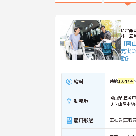
特定非
郷 笠
【岡
充実
勤》
給料
時給
1,047円
岡山県 笠岡市 
勤務地
ＪＲ山陽本線
雇用形態
正社員(正職員