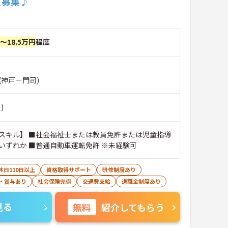
員募集♪
円～18.5万円
程度
(神戸－門司)
)
スキル】 ■社会福祉士または教員免許または児童指導
いずれか ■普通自動車運転免許 ※未経験可
休日110日以上
資格取得サポート
研修制度あり
・賞与あり
社会保険完備
交通費支給
退職金制度あり
見る
無料
紹介してもらう