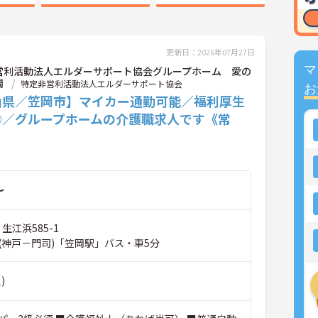
更新日：2026年07月27日
マ
営利活動法人エルダーサポート協会グループホーム 愛の
岡
特定非営利活動法人エルダーサポート協会
お
山県／笠岡市】マイカー通勤可能／福利厚生
◎／グループホームの介護職求人です《常
～
生江浜585-1
(神戸－門司)「笠岡駅」バス・車5分
)