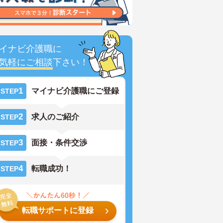
イナビ介護職に
気軽にご相談
下さい！
1
マイナビ介護職にご登録
STEP
2
求人のご紹介
STEP
3
面接・条件交渉
STEP
4
転職成功！
STEP
転職サポートに登録