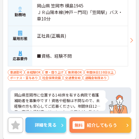
岡山県 笠岡市 横島1945
ＪＲ山陽本線(神戸－門司)「笠岡駅」バス・
勤務地
車10分
正社員(正職員)
雇用形態
■資格、経験不問
応募要件
車通勤可
未経験OK
寮・借り上げ
無資格OK
年間休日110日以上
ボーナス・賞与あり
社会保険完備
交通費支給
退職金制度あり
岡山県笠岡市に位置する148床を有する病院で看護
補助者を募集中です！資格や経験は不問なので、未
経験の方も安心してご応募ください。年間休日120
日、育児支援制度、リフレッシュ休暇など、働きや
すい環境が魅力です。ワークライフバランスを大切
にしながら、地域医療に貢献できるやりがいのある
詳細を見る
無料
紹介してもらう
お仕事です。まずはお気軽にお問い合わせくださ
い！