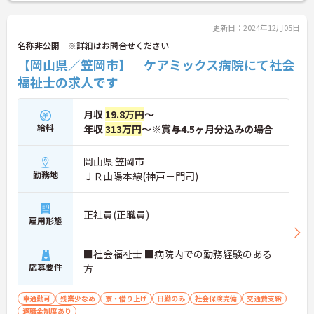
更新日：2024年12月05日
名称非公開 ※詳細はお問合せください
【岡山県／笠岡市】 ケアミックス病院にて社会
福祉士の求人です
月収
19.8万円
～
給料
年収
313万円
～※賞与4.5ヶ月分込みの場合
岡山県 笠岡市
勤務地
ＪＲ山陽本線(神戸－門司)
正社員(正職員)
雇用形態
■社会福祉士 ■病院内での勤務経験のある
応募要件
方
車通勤可
残業少なめ
寮・借り上げ
日勤のみ
社会保険完備
交通費支給
退職金制度あり