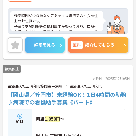
残業時間が少なめなケアミックス病院での社会福祉
士のお仕事です。
子育て支援制度等の福利厚生が整っており、単身者
や世帯者向けの入居可能住宅も完備しているので働
きやすい環境です。
ご興味ある方には、面接対策ポイントなど、さらに
詳細を見る
無料
紹介してもらう
詳細をお話しいたしますのでお気軽にご相談くださ
い！
募集停止
更新日：2025年12月05日
医療法人社団清和会笠岡第一病院
医療法人社団清和会
【岡山県／笠岡市】未経験OK！1日4時間の勤務
♪病院での看護助手募集《パート》
時給
1,050円
～
給料
岡山県 笠岡市 横島1945