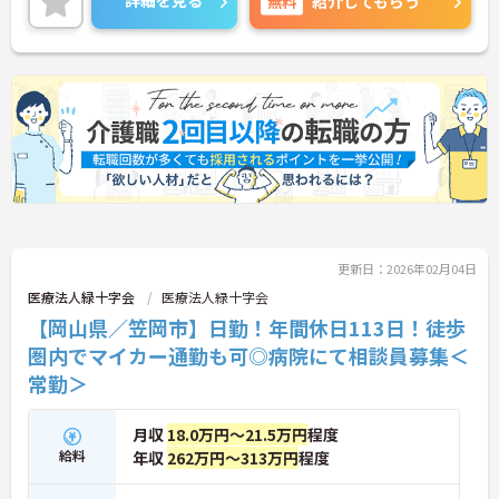
詳細を見る
無料
紹介してもらう
更新日：2026年02月04日
医療法人緑十字会
医療法人緑十字会
【岡山県／笠岡市】日勤！年間休日113日！徒歩
圏内でマイカー通勤も可◎病院にて相談員募集＜
常勤＞
月収
18.0万円～21.5万円
程度
給料
年収
262万円～313万円
程度