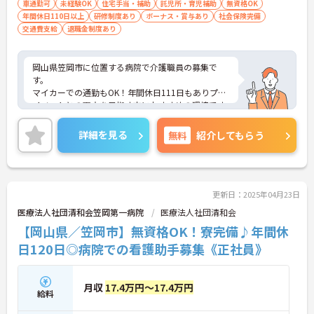
車通勤可
未経験OK
住宅手当・補助
託児所・育児補助
無資格OK
年間休日110日以上
研修制度あり
ボーナス・賞与あり
社会保険完備
交通費支給
退職金制度あり
岡山県笠岡市に位置する病院で介護職員の募集で
す。
マイカーでの通勤もOK！年間休日111日もありプラ
イベートとの両立を目指す方におすすめの環境です
◎介護業界のお仕事が初めての人でもチャレンジで
きる職場で、しっかりとしたフォロー体制で、経験
詳細を見る
無料
紹介してもらう
に関わらず安心してスタートできます。昇給や賞与
制度があり、頑張りが評価されてしっかりと職員に
還元されます。
こちらの求人にご興味がございましたら面接のポイ
ントもお伝えしますので是非ご応募お待ちしており
更新日：2025年04月23日
ます。
医療法人社団清和会笠岡第一病院
医療法人社団清和会
【岡山県／笠岡市】無資格OK！寮完備♪年間休
日120日◎病院での看護助手募集《正社員》
月収
17.4万円～17.4万円
給料