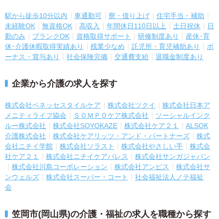
駅から徒歩10分以内
車通勤可
寮・借り上げ
住宅手当・補助
未経験OK
無資格OK
高収入
年間休日110日以上
土日祝休
日
勤のみ
ブランクOK
資格取得サポート
研修制度あり
産休･育
休･介護休暇取得実績あり
残業少なめ
託児所・育児補助あり
ボ
ーナス・賞与あり
社会保険完備
交通費支給
退職金制度あり
企業から介護の求人を探す
株式会社ベネッセスタイルケア
株式会社ツクイ
株式会社日本ア
メニティライフ協会
ＳＯＭＰＯケア株式会社
ソーシャルインク
ルー株式会社
株式会社SOYOKAZE
株式会社ケア２１
ALSOK
介護株式会社
株式会社ケアリッツ・アンド・パートナーズ
株式
会社ニチイ学館
株式会社ソラスト
株式会社やさしい手
株式会
社ケア２１
株式会社ニチイケアパレス
株式会社サンガジャパン
株式会社川島コーポレーション
株式会社アンビス
株式会社サ
ンウェルズ
株式会社スーパー・コート
社会福祉法人ノテ福祉
会
笠岡市(岡山県)の介護・福祉の求人を職種から探す