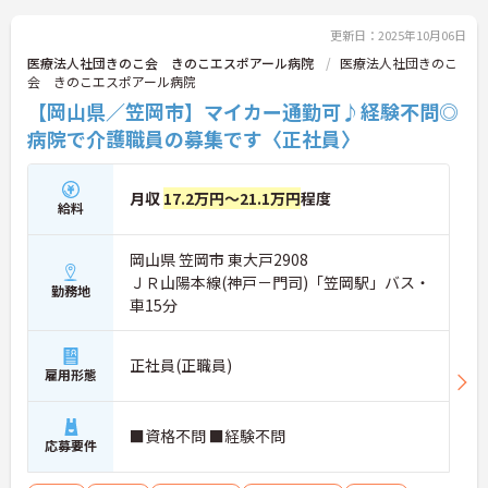
更新日：2025年10月06日
医療法人社団きのこ会 きのこエスポアール病院
医療法人社団きのこ
会 きのこエスポアール病院
【岡山県／笠岡市】マイカー通勤可♪経験不問◎
病院で介護職員の募集です〈正社員〉
月収
17.2万円～21.1万円
程度
給料
岡山県 笠岡市 東大戸2908
ＪＲ山陽本線(神戸－門司)「笠岡駅」バス・
勤務地
車15分
正社員(正職員)
雇用形態
■資格不問 ■経験不問
応募要件