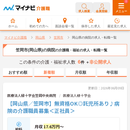
0
0
求人検索
会員登録
メニュー
ホーム
初めての方へ
面談会場一覧
保存した求人
最近見た求人
マイナビ介護職
岡山県
笠岡市
岡山県の病院の求人・転職一覧
笠岡市(岡山県)の病院
の介護職・福祉の求人・転職一覧
6
この条件の介護・福祉求人数
非公開求人
件 ＋
おすすめ順
新着順
月収順
年収順
更新日：2026年06月09日
医療法人緑十字会笠岡中央病院
医療法人緑十字会
【岡山県／笠岡市】無資格OK◎託児所あり♪病
院の介護職員募集＜正社員＞
月収
17.6万円
～
給料