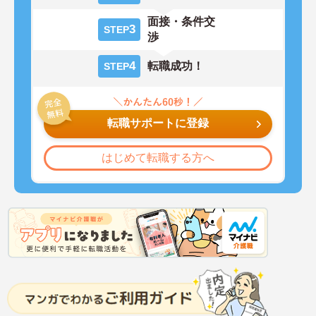
面接・条件交
3
STEP
渉
4
転職成功！
STEP
転職サポートに登録
はじめて転職する方へ