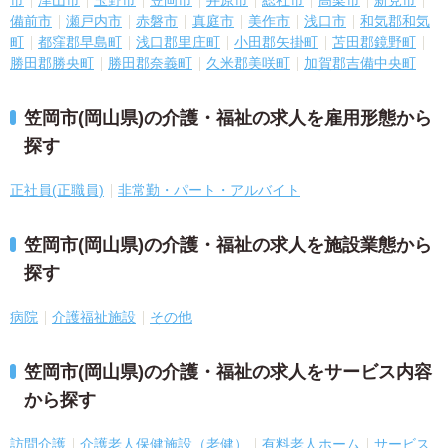
備前市
瀬戸内市
赤磐市
真庭市
美作市
浅口市
和気郡和気
町
都窪郡早島町
浅口郡里庄町
小田郡矢掛町
苫田郡鏡野町
勝田郡勝央町
勝田郡奈義町
久米郡美咲町
加賀郡吉備中央町
笠岡市(岡山県)の介護・福祉の求人を雇用形態から
探す
正社員(正職員)
非常勤・パート・アルバイト
笠岡市(岡山県)の介護・福祉の求人を施設業態から
探す
病院
介護福祉施設
その他
笠岡市(岡山県)の介護・福祉の求人をサービス内容
から探す
訪問介護
介護老人保健施設（老健）
有料老人ホーム
サービス