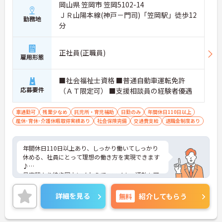
岡山県 笠岡市 笠岡5102-14
ＪＲ山陽本線(神戸－門司)「笠岡駅」徒歩12
勤務地
分
正社員(正職員)
雇用形態
■社会福祉士資格 ■普通自動車運転免許
応募要件
（ＡＴ限定可） ■支援相談員の経験者優遇
車通勤可
残業少なめ
託児所・育児補助
日勤のみ
年間休日110日以上
産休･育休･介護休暇取得実績あり
社会保険完備
交通費支給
退職金制度あり
年間休日110日以上あり、しっかり働いてしっかり
休める、社員にとって理想の働き方を実現できます
♪
最寄駅より徒歩圏内にくわえて、マイカー通勤も可
能と通勤も便利です♪
ご興味ある方には、面接対策ポイントなど、さらに
詳細を見る
無料
紹介してもらう
詳細をお話しいたしますのでお気軽にご相談くださ
い。