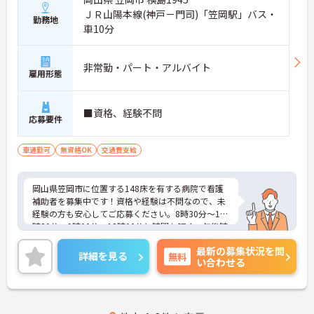
ＪＲ山陽本線(神戸－門司)「笠岡駅」バス・
勤務地
車10分
非常勤・パート・アルバイト
雇用形態
■資格、経験不問
応募要件
車通勤可
無資格OK
交通費支給
岡山県笠岡市に位置する148床を有する病院で看護
補助者を募集中です！資格や経験は不問なので、未
経験の方も安心してご応募ください。8時30分～12
時30分、9時00分～13時00分と時間も短く、午後時
間を有効活用出来、プライベートとの両立もしやす
最新の募集状況を問
い環境です。地域医療に貢献できるやりがいのある
詳細を見る
無料
い合わせる
お仕事にチャレンジしてみませんか？ご興味のある
方には、面接対策ポイントなど、さらに詳細をお話
ししますのでお気軽にご相談ください！