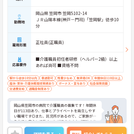
岡山県 笠岡市 笠岡5102-14
ＪＲ山陽本線(神戸－門司)「笠岡駅」徒歩10
勤務地
分
正社員(正職員)
雇用形態
■介護職員初任者研修（ヘルパー2級）以上
応募要件
あれば尚可 ■資格不問
駅から徒歩10分以内
車通勤可
残業少なめ
無資格OK
年間休日110日以上
産休･育休･介護休暇取得実績あり
ボーナス・賞与あり
社会保険完備
交通費支給
退職金制度あり
岡山県笠岡市の病院で介護職員の募集です！年間休
日が113日あり、仕事とプライベートを両立しやす
い職場です◎また、託児所があるので、ご家族がい
る方でも安心して働くことができます♪ご興味のあ
る方は面接ポイントをお伝えしますので、お気軽に
ご連絡ください！