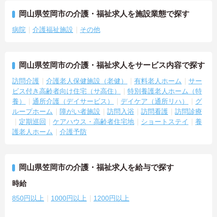
岡山県笠岡市の介護・福祉求人を施設業態で探す
病院
介護福祉施設
その他
岡山県笠岡市の介護・福祉求人をサービス内容で探す
訪問介護
介護老人保健施設（老健）
有料老人ホーム
サー
ビス付き高齢者向け住宅（サ高住）
特別養護老人ホーム（特
養）
通所介護（デイサービス）
デイケア（通所リハ）
グ
ループホーム
障がい者施設
訪問入浴
訪問看護
訪問診療
定期巡回
ケアハウス・高齢者住宅地
ショートステイ
養
護老人ホーム
介護予防
岡山県笠岡市の介護・福祉求人を給与で探す
時給
850円以上
1000円以上
1200円以上