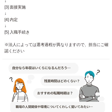
↓
[3] 面接実施
↓
[4] 内定
↓
[5] 入職手続き
※法人によっては選考過程が異なりますので、担当にご確
認ください