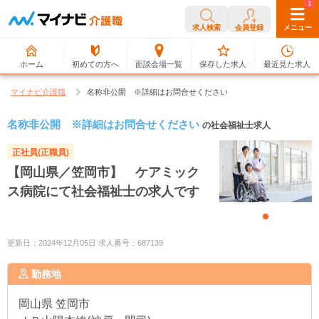
0
1
求人検索
会員登録
メニュー
ホーム
初めての方へ
面談会場一覧
保存した求人
最近見た求人
マイナビ介護職
名称非公開 ※詳細はお問合せください
名称非公開 ※詳細はお問合せください
の社会福祉士求人
正社員(正職員)
【岡山県／笠岡市】 ケアミック
ス病院にて社会福祉士の求人です
更新日：2024年12月05日 求人番号：687139
勤務地
岡山県
笠岡市