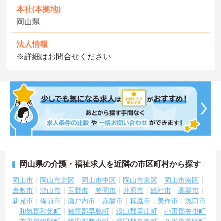
本社(本拠地)
岡山県
法人情報
※詳細はお問合せください
岡山県の介護・福祉求人を近隣の市区町村から探す
岡山市
岡山市北区
岡山市中区
岡山市東区
岡山市南区
倉敷市
津山市
玉野市
笠岡市
井原市
総社市
高梁市
新見市
備前市
瀬戸内市
赤磐市
真庭市
美作市
浅口市
和気郡和気町
都窪郡早島町
浅口郡里庄町
小田郡矢掛町