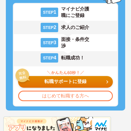
マイナビ介護
1
STEP
職にご登録
2
求人のご紹介
STEP
面接・条件交
3
STEP
渉
4
転職成功！
STEP
転職サポートに登録
はじめて転職する方へ