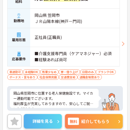
給料
岡山県 笠岡市
勤務地
ＪＲ山陽本線(神戸－門司)
正社員(正職員)
雇用形態
■介護支援専門員（ケアマネジャー）必須
応募要件
■経験あれば尚可
車通勤可
未経験OK
残業少なめ
寮・借り上げ
日勤のみ
ブランクOK
ボーナス・賞与あり
社会保険完備
交通費支給
退職金制度あり
岡山県笠岡市に位置する老人保健施設です。マイカ
ー通勤可能でございます。
福利厚生が充実しておりますので、安心してご就業
いただけます。
昇給や賞与制度があり頑張りが評価されてしっかり
と職員に還元されます。
詳細を見る
無料
紹介してもらう
ご興味のある方には、面接対策ポイントなど、さら
に詳細をお話しいたしますのでお気軽にご相談くだ