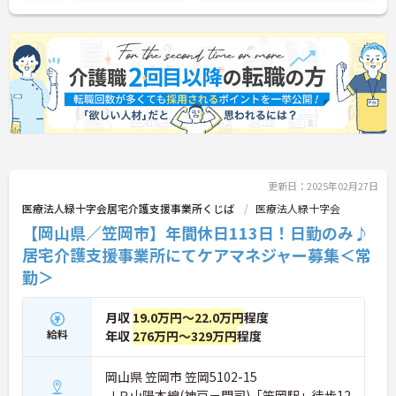
さい！
更新日：2025年02月27日
医療法人緑十字会居宅介護支援事業所くじば
医療法人緑十字会
【岡山県／笠岡市】年間休日113日！日勤のみ♪
居宅介護支援事業所にてケアマネジャー募集＜常
勤＞
月収
19.0万円～22.0万円
程度
給料
年収
276万円～329万円
程度
岡山県 笠岡市 笠岡5102-15
ＪＲ山陽本線(神戸－門司)「笠岡駅」徒歩12