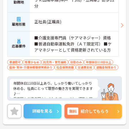
勤務地
分
正社員(正職員)
雇用形態
■介護支援専門員（ケアマネジャー）資格
■普通自動車運転免許（ＡＴ限定可） ■ケ
応募要件
アマネジャーとして資格更新されている方
車通勤可
残業少なめ
託児所・育児補助
日勤のみ
年間休日110日以上
産休･育休･介護休暇取得実績あり
社会保険完備
交通費支給
退職金制度あり
年間休日110日以上あり、しっかり働いてしっかり
休める、社員にとって理想の働き方を実現できます
♪
最寄駅より徒歩圏内にくわえて、マイカー通勤も可
能と通勤も便利です♪
ご興味ある方には、面接対策ポイントなど、さらに
詳細を見る
無料
紹介してもらう
詳細をお話しいたしますのでお気軽にご相談くださ
い。