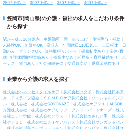
250万円以上
300万円以上
350万円以上
400万円以上
笠岡市(岡山県)の介護・福祉の求人をこだわり条件
から探す
駅から徒歩10分以内
車通勤可
寮・借り上げ
住宅手当・補助
未経験OK
無資格OK
高収入
年間休日110日以上
土日祝休
日
勤のみ
ブランクOK
資格取得サポート
研修制度あり
産休･育
休･介護休暇取得実績あり
残業少なめ
託児所・育児補助あり
ボ
ーナス・賞与あり
社会保険完備
交通費支給
退職金制度あり
企業から介護の求人を探す
株式会社ベネッセスタイルケア
株式会社ツクイ
株式会社日本ア
メニティライフ協会
ＳＯＭＰＯケア株式会社
ソーシャルインク
ルー株式会社
株式会社SOYOKAZE
株式会社ケア２１
ALSOK
介護株式会社
株式会社ケアリッツ・アンド・パートナーズ
株式
会社ニチイ学館
株式会社ソラスト
株式会社やさしい手
株式会
社ケア２１
株式会社ニチイケアパレス
株式会社サンガジャパン
株式会社川島コーポレーション
株式会社アンビス
株式会社サ