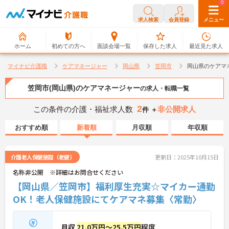
0
0
求人検索
会員登録
メニュー
ホーム
初めての方へ
面談会場一覧
保存した求人
最近見た求人
マイナビ介護職
ケアマネージャー
岡山県
笠岡市
岡山県のケアマ
笠岡市(岡山県)のケアマネージャー
の求人・転職一覧
2
この条件の介護・福祉求人数
非公開求人
件 ＋
おすすめ順
新着順
月収順
年収順
介護老人保健施設（老健）
更新日：2025年10月15日
名称非公開 ※詳細はお問合せください
【岡山県／笠岡市】福利厚生充実☆マイカー通勤
OK！老人保健施設にてケアマネ募集〈常勤〉
月収
21.0万円～25.5万円
程度