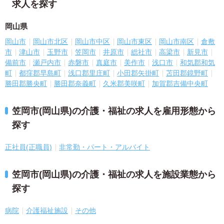
求人を探す
岡山県
岡山市
岡山市北区
岡山市中区
岡山市東区
岡山市南区
倉敷
市
津山市
玉野市
笠岡市
井原市
総社市
高梁市
新見市
備前市
瀬戸内市
赤磐市
真庭市
美作市
浅口市
和気郡和気
町
都窪郡早島町
浅口郡里庄町
小田郡矢掛町
苫田郡鏡野町
勝田郡勝央町
勝田郡奈義町
久米郡美咲町
加賀郡吉備中央町
笠岡市(岡山県)の介護・福祉の求人を雇用形態から
探す
正社員(正職員)
非常勤・パート・アルバイト
笠岡市(岡山県)の介護・福祉の求人を施設業態から
探す
病院
介護福祉施設
その他