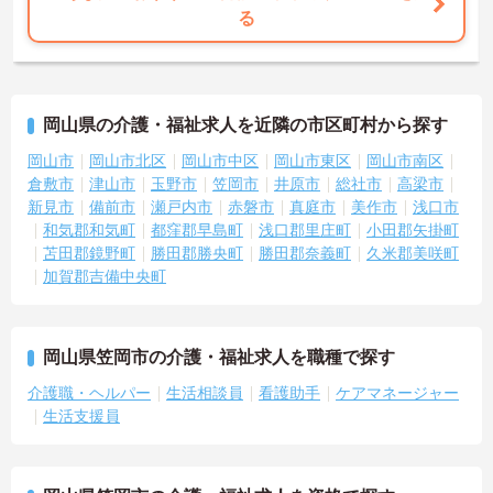
る
岡山県の介護・福祉求人を近隣の市区町村から探す
岡山市
岡山市北区
岡山市中区
岡山市東区
岡山市南区
倉敷市
津山市
玉野市
笠岡市
井原市
総社市
高梁市
新見市
備前市
瀬戸内市
赤磐市
真庭市
美作市
浅口市
和気郡和気町
都窪郡早島町
浅口郡里庄町
小田郡矢掛町
苫田郡鏡野町
勝田郡勝央町
勝田郡奈義町
久米郡美咲町
加賀郡吉備中央町
岡山県笠岡市の介護・福祉求人を職種で探す
介護職・ヘルパー
生活相談員
看護助手
ケアマネージャー
生活支援員