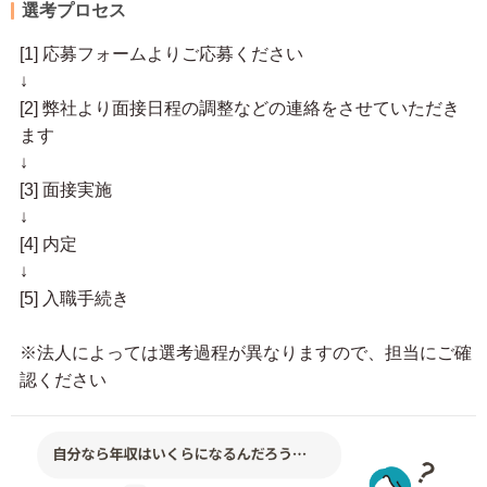
選考プロセス
[1] 応募フォームよりご応募ください
↓
[2] 弊社より面接日程の調整などの連絡をさせていただき
ます
↓
[3] 面接実施
↓
[4] 内定
↓
[5] 入職手続き
※法人によっては選考過程が異なりますので、担当にご確
認ください