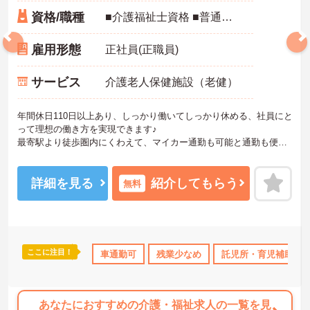
資格/職種
■介護福祉士資格 ■普通自動車運転免許（ＡＴ限定可） ■介護職の経験あれば尚可
雇用形態
正社員(正職員)
サービス
介護老人保健施設（老健）
年間休日110日以上あり、しっかり働いてしっかり休める、社員にと
って理想の働き方を実現できます♪
最寄駅より徒歩圏内にくわえて、マイカー通勤も可能と通勤も便利
です♪
ご興味ある方には、面接対策ポイントなど、さらに詳細をお話しい
たしますのでお気軽にご相談ください。
詳細を見る
紹介してもらう
無料
ここに注目！
無資格OK
ボーナス・賞与あり
車通勤可
残業少なめ
社会保険完備
託児所・育児補助
交通費支給
退
あなたにおすすめの介護・福祉求人の一覧を見