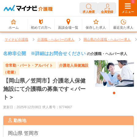
0
1
求人検索
会員登録
メニュー
ホーム
初めての方へ
面談会場一覧
保存した求人
最近見た求人
マイナビ介護職
介護職・ヘルパーの求人
岡山県の介護職・ヘルパー求人
名称非公開 ※詳細はお問合せください
の介護職・ヘルパー求人
非常勤・パート・アルバイト
介護老人保健施設
（老健）
【岡山県／笠岡市】介護老人保健
施設にて介護職の募集です＜パー
ト＞
更新日：2025年12月08日 求人番号：9774667
勤務地
岡山県
笠岡市