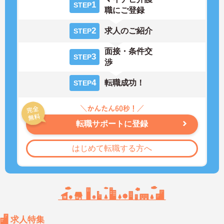
1
STEP
職にご登録
2
求人のご紹介
STEP
面接・条件交
3
STEP
渉
4
転職成功！
STEP
転職サポートに登録
はじめて転職する方へ
求人特集