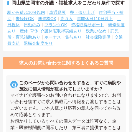
岡山県笠岡市の介護・福祉求人をこだわり条件で探す
駅から徒歩10分以内
車通勤可
寮・借り上げ
住宅手当・補
助
未経験OK
無資格OK
高収入
年間休日110日以上
土
日祝休
日勤のみ
ブランクOK
資格取得サポート
研修制度
あり
産休･育休･介護休暇取得実績あり
残業少なめ
託児
所・育児補助あり
ボーナス・賞与あり
社会保険完備
交通
費支給
退職金制度あり
求人のお問い合わせに関するよくあるご質問
このページから問い合わせをすると、すぐに病院や
施設に個人情報が渡されてしまいますか？
マイナビ介護職へのお問い合わせになりますので、お問
い合わせ後すぐに求人掲載元へ情報をお渡しすることは
ございません。ご本人様より応募の意志を伺ってから改
めて応募となります。
お預かりしているすべての個人データは許可なく、企
業・医療機関側に開示したり、第三者に提供することは